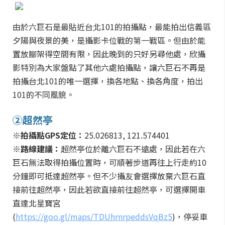
由於六巨石是最貼近台北101的拍攝點，最能拍出信義區
夕陽與夜景的美，是攝影卡位戰的第一戰區。但由於能
置放腳架得空間有限，因此晚到的只好另尋他處，欣攝
影特別為大家盤點了其他六處拍攝點，讓六巨石不再是
拍攝台北101的唯一選擇，換各地點、換各角度，拍出
101的不同風貌。
②超然亭
※拍攝點GPS定位：
25.026813, 121.574401
※路線建議：
超然亭位於離六巨石不遠處，因此若在六
巨石無法取得拍攝位置時，可順著步道再往上行走約10
分鐘即可抵達超然亭。但不少攝友會選擇放棄六巨石直
接前往超然亭，因此若欲直接前往超然亭，可選擇開車
直達北星寶宮
(
https://goo.gl/maps/TDUhrnrpeddsVqBz5
)，停妥車