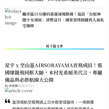
離市區15分鐘的嘉義祕境路線！造訪「台版神
隱少女湯屋」清豐濤月、湖景窯烤披薩與人氣私
宅咖啡
接下篇文章
星宇 x 空山基AIRSORAYAMA首飛成田！張
國煒親飛同框大師，木村光希絕美代言，專屬
備品與必搭航線大公開
By
許家禎
2026/07/13
當頂級航空服務遇上日本殿堂級藝術，一場顛覆
想像的飛行美學就此震撼登場！星宇航空攜手大