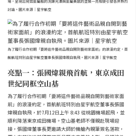
場，呈現出宛如金屬般的洗鍊光澤與金屬美感的塗裝一亮相便引發各界熱烈
討論。圖片來源｜星宇航空
為了履行合作初期「要將這件藝術品親自開到藝術家面前」的浪漫約定，首
航航班特別由星宇航空董事長張國煒親自執飛。圖片來源｜星宇航空
亮點一：張國煒親飛首航，東京成田
世紀同框空山基
為了履行合作初期「要將這件藝術品親自開到藝術家面
前」的浪漫約定，首航航班特別由星宇航空董事長張國
煒親自執飛，於7月12日上午 8:43 從桃園機場起飛，並
順利降落東京成田機場。空山基老師不僅親赴現場迎
接，張國煒董事長更邀請大師於機艙內親筆簽名落款，