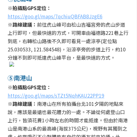
※拍攝點GPS定位：
https://goo.gl/maps/7qchiuQBFAB8JzgE6
※路線建議：
前往虎山峰可由松山吉福宮旁的虎山步道
上行即可，但最快速的方式，可開車由福德路221巷上行
到底，右轉松山路後不久即可看見一處涼亭(定位點
25.030533, 121.584548)，沿涼亭旁的步道上行，約10
分鐘不到即可抵達虎山峰平台，是最快速的方式。
⑤南港山
※拍攝點GPS定位：
https://goo.gl/maps/sTZt5NqhKAU22PP19
※路線建議：
南港山在所有拍攝台北101夕陽的地點來
說，應該是最遠也最花體力的一處。不論從何處登山口
上行，皆須花費1小時左右的時間才能抵達。但由於南港
山是南港山系的最高峰(海拔375公尺)，視野有其獨到之
處，也常吸引不少對體能有自信的攝友前來拍攝。此