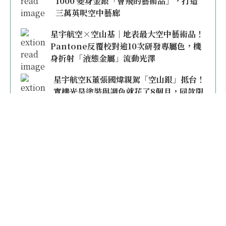
1000 變身金銀「會飛的藝術品」，打造
三萬英呎空中藝廊
星宇航空×空山基｜地表最大空中藝術品！
Pantone反覆校對逾10次研發專屬色，機
身折射「液態金屬」流動光澤
星宇航空K董張國煒親駕「空山銀」抵台！
實機光是塗裝與調色就花了8個月，同款限
量模型上架即秒殺
本日熱門
2026桃園機場停車懶人包／要停桃機還是機場
外圍？收費各多少？信用卡停車優惠一次整