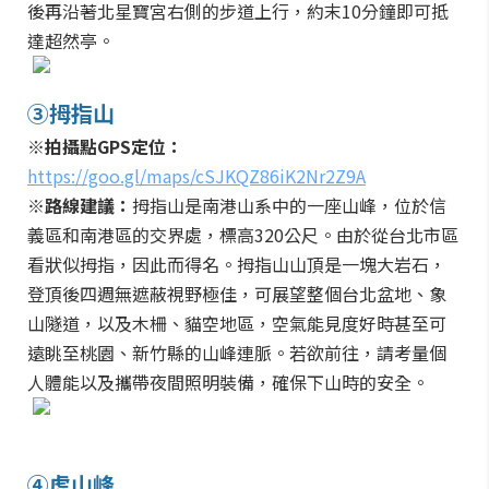
後再沿著北星寶宮右側的步道上行，約末10分鐘即可抵
達超然亭。
③拇指山
※拍攝點GPS定位：
https://goo.gl/maps/cSJKQZ86iK2Nr2Z9A
※路線建議：
拇指山是南港山系中的一座山峰，位於信
義區和南港區的交界處，標高320公尺。由於從台北市區
看狀似拇指，因此而得名。拇指山山頂是一塊大岩石，
登頂後四週無遮蔽視野極佳，可展望整個台北盆地、象
山隧道，以及木柵、貓空地區，空氣能見度好時甚至可
遠眺至桃園、新竹縣的山峰連脈。若欲前往，請考量個
人體能以及攜帶夜間照明裝備，確保下山時的安全。
④虎山峰