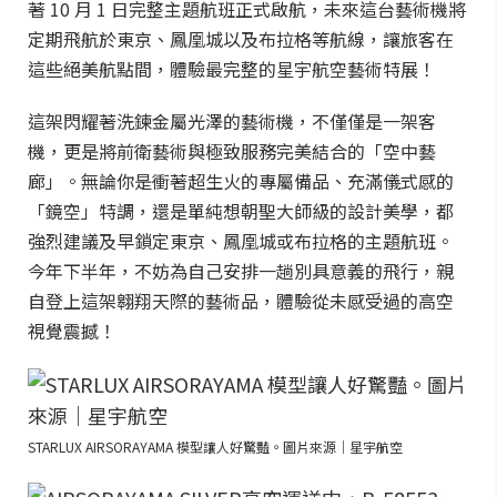
著 10 月 1 日完整主題航班正式啟航，未來這台藝術機將
定期飛航於東京、鳳凰城以及布拉格等航線，讓旅客在
這些絕美航點間，體驗最完整的星宇航空藝術特展！
這架閃耀著洗鍊金屬光澤的藝術機，不僅僅是一架客
機，更是將前衛藝術與極致服務完美結合的「空中藝
廊」。無論你是衝著超生火的專屬備品、充滿儀式感的
「鏡空」特調，還是單純想朝聖大師級的設計美學，都
強烈建議及早鎖定東京、鳳凰城或布拉格的主題航班。
今年下半年，不妨為自己安排一趟別具意義的飛行，親
自登上這架翱翔天際的藝術品，體驗從未感受過的高空
視覺震撼！
STARLUX AIRSORAYAMA 模型讓人好驚豔。圖片來源｜星宇航空