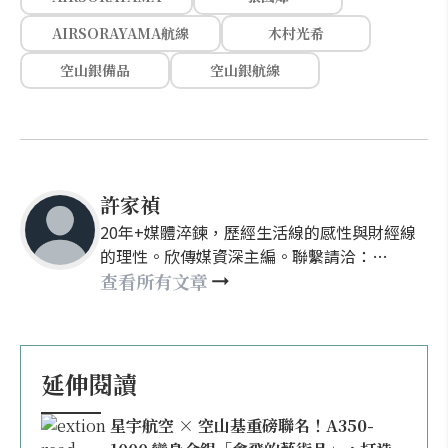
AIRSORAYAMA航線
木村光希
空山銀備品
空山銀航線
許家禎
20年+媒體淬鍊，歷經生活線的感性與財經線
的理性。欣傳媒資深主編。聯繫請洽：
nellyhsu@xinmedia.com
查看所有文章
延伸閱讀
星宇航空 × 空山基重磅聯名！A350-