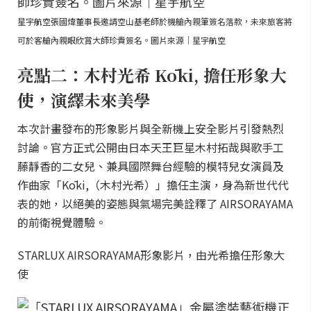
星宇航空張國煒董事長邀請空山基老師於機艙內親筆簽名落款，未來旅客將
可於客艙內親眼欣賞大師珍貴簽名。圖片來源｜星宇航空
亮點二：木村光希 Kōki, 擔任形象大
使，演繹未來美學
本次計畫發布的形象影片與全新機上安全影片引發熱烈
討論。官方正式公開由日本天王巨星木村拓哉與歌手工
藤靜香的二女兒、兼具國際舞台經驗的模特兒女演員及
作曲家「Kōki,（木村光希）」擔任主演，身為新世代代
表的她，以絕美的姿態與氣場完美詮釋了 AIRSORAYAMA
的前衛視覺體驗。
STARLUX AIRSORAYAMA形象影片，由光希擔任形象大
使