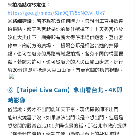
※拍攝點GPS定位：
https://goo.gl/maps/51n9QTY5bNCvVHUk7
※路線建議：
若不想花費任何體力，只想開車直接抵達
拍攝點，那天秀宮就是你的最佳選擇了！！天秀宮位於
汐止大尖山下，廟旁即有廣大得停車場供遊客、登山客
停車。廟前方的廣場、二樓陽台都是相當合適的拍攝
處，也可在廟旁的馬路轉彎處拍攝，各有不同的構圖優
點。若體力許可，也可從廟旁的大尖山登山步道，步行
約20分鐘即可抵達大尖山山頂，有更寬闊的環景視野。
⑧【Taipei Live Cam】象山看台北 - 4K即
時影像
俗話說：秀才不出門能知天下事，現代攝影師不出門，
能知火燒雲了沒。如果無法出門或是不想出門，但還是
想悠閒的觀賞台北101夕陽夜景的話，那台北市政府提供
了你最好的選項，架設在象山攝影平台上的4K即時視