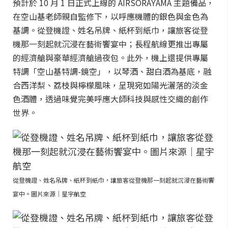
預計於 10 月 1 日正式上線的 AIRSORAYAMA 主題備品，
在空山基老師親自監修下，以呼應機體的銀色與金色為
基調。從登機證、姓名吊牌、紙杯到紙巾，讓旅客從登
機那一刻起就沉浸在藝術饗宴中；長程航線更推出專屬
的經濟艙與豪華經濟艙過夜包。此外，機上還提供專屬
特調「空山基特調-鏡空」，以琴酒、甜白酒為基底，融
合西洋梨、荔枝與檸檬風味，呈現宛如陽光灑落的淡金
色酒體，透過味覺完美呼應大師科技與感性交織的創作
世界。
從登機證、姓名吊牌、紙杯到紙巾，讓旅客從登機那一刻起就沉浸在藝術饗
宴中。圖片來源｜星宇航空