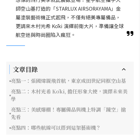
師空山基打造的「STARLUX AIRSORAYAMA」金
屬塗裝藝術機正式起飛，不僅有絕美專屬備品，
更請來木村光希 Kōki 演繹前衛大片，準備讓全球
航空迷與時尚圈陷入瘋狂。
文章目錄
亮點一：張國煒親飛首航，東京成田世紀同框空山基
亮點二：木村光希 Kōki, 擔任形象大使，演繹未來美
學
亮點三：美感爆棚！專屬備品與機上特調「鏡空」搶
先看
亮點四：哪些航線可以搭到這架藝術機？