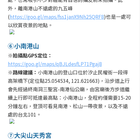
外，離南港山不遠處的九五峰
(
https://goo.gl/maps/fss1janX9Nh25QRF8
)也是一處可
以欣賞夜景的地點。
⑥小南港山
※拍攝點GPS定位：
https://goo.gl/maps/qBJLdesfLP71Pgaj8
※路線建議：
小南港山的登山口位於汐止民權街一段得
高架橋下(定位點25.054534, 121.621663)，沿步道上行
會先經過終南洞三聖宮-南港仙公廟，由宮廟後方步道繼
續上行即可抵達最高點：小南港山，全程約僅需要15-20
分鐘左右，登頂可看見南港、松山一帶夜景，以及不遠
處的台北101。
⑦大尖山天秀宮