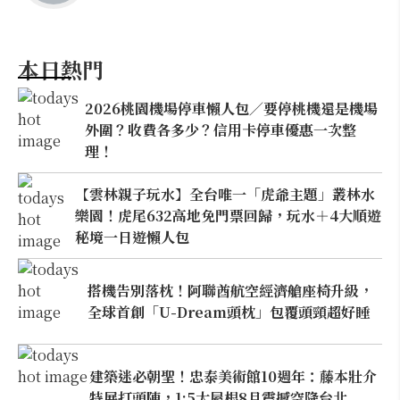
本日熱門
2026桃園機場停車懶人包／要停桃機還是機場
外圍？收費各多少？信用卡停車優惠一次整
理！
【雲林親子玩水】全台唯一「虎爺主題」叢林水
樂園！虎尾632高地免門票回歸，玩水＋4大順遊
秘境一日遊懶人包
搭機告別落枕！阿聯酋航空經濟艙座椅升級，
全球首創「U-Dream頭枕」包覆頭頸超好睡
建築迷必朝聖！忠泰美術館10週年：藤本壯介
特展打頭陣，1:5大屋根8月震撼空降台北