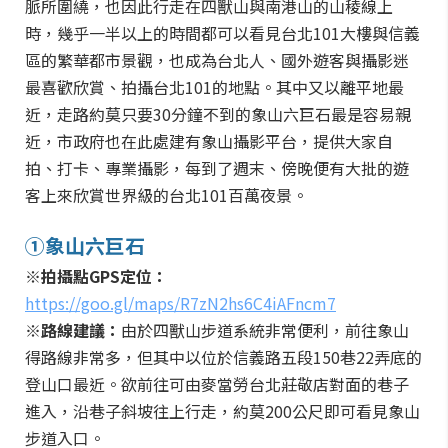
脈所圍繞，也因此行走在四獸山與南港山的山稜線上
時，幾乎一半以上的時間都可以看見台北101大樓與信義
區的繁華都市景觀，也成為台北人、國外遊客與攝影迷
最喜歡欣賞、拍攝台北101的地點。其中又以離平地最
近，走路約莫只要30分鐘不到的象山六巨石最是容易親
近，市政府也在此處建有象山攝影平台，提供大家自
拍、打卡、專業攝影，每到了週末、傍晚便有大批的遊
客上來欣賞世界級的台北101百萬夜景。
①象山六巨石
※拍攝點GPS定位：
https://goo.gl/maps/R7zN2hs6C4iAFncm7
※路線建議：
由於四獸山步道系統非常便利，前往象山
得路線非常多，但其中以位於信義路五段150巷22弄底的
登山口最近。欲前往可由麥當勞台北莊敬店對面的巷子
進入，沿巷子斜坡往上行走，約莫200公尺即可看見象山
步道入口。