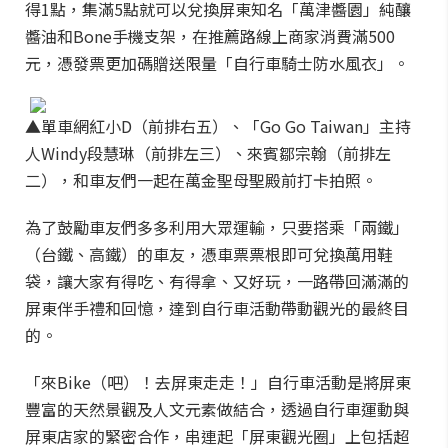
得1點，集滿5點就可以兌換屏東知名「萬津醬園」純釀
醬油和Bone手機支架，在推薦路線上商家消費滿500
元，憑發票更加碼贈送限量「自行車騎士防水風衣」。
▲單車網紅小D（前排右五）、「Go Go Taiwan」主持
人Windy段慧琳（前排左三）、來賓鄒宗翰（前排左
二），和車友們一起在萬金聖母聖殿前打卡拍照。
為了鼓勵車友們多多利用大眾運輸，只要搭乘「兩鐵」
（台鐵、高鐵）的車友，憑車票票根即可兌換萬用鞋
袋，讓大家有得吃、有得拿、又好玩，一路帶回滿滿的
屏東伴手禮和回憶，達到自行車活動帶動觀光的最終目
的。
「來Bike（吧）！去屏東走走！」自行車活動是將屏東
豐富的天然景觀及人文元素做結合，透過自行車運動與
屏東店家的緊密合作，串連起「屏東觀光圈」上包括超