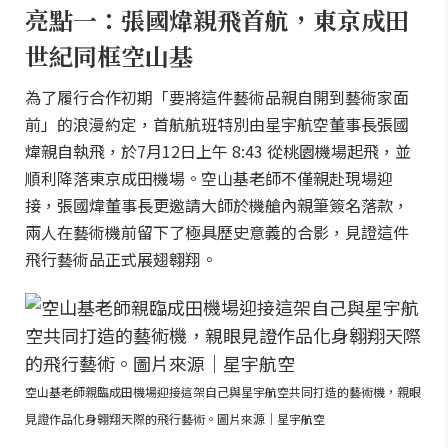
亮點一：張國煒親飛首航，東京成田
世紀同框空山基
為了履行合作初期「要將這件藝術品親自開到藝術家面
前」的浪漫約定，首航航班特別由星宇航空董事長張國
煒親自執飛，於7月12日上午 8:43 從桃園機場起飛，並
順利降落東京成田機場。空山基老師不僅親赴現場迎
接，張國煒董事長更邀請大師於機艙內親筆簽名落款，
兩人在藝術機前留下了極具歷史意義的合影，見證這件
飛行藝術品正式展翅翱翔。
空山基老師親臨成田機場迎接這架自己與星宇航空共同打造的藝術機，親眼
見證作品化身翱翔天際的飛行藝術。圖片來源｜星宇航空