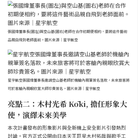
張國煒董事長(圖左)與空山基(圖右)老師在合作初期便相約，要將這件藝術
品親自飛到老師面前。圖片來源｜星宇航空
星宇航空張國煒董事長邀請空山基老師於機艙內親筆簽名落款，未來旅客將
可於客艙內親眼欣賞大師珍貴簽名。圖片來源｜星宇航空
亮點二：木村光希 Kōki, 擔任形象大
使，演繹未來美學
本次計畫發布的形象影片與全新機上安全影片引發熱烈
討論。官方正式公開由日本天王巨星木村拓哉與歌手工