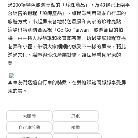
過200項特色旅遊亮點的「珍珠商品」，及43條已上架平
台銷售的遊程「項鍊產品」，讓民眾利用騎乘自行車的
旅遊方式，串起屏東各地特色風景和商家的珍珠亮點。
這場也特別結合民視「Go Go Taiwan」旅遊節目的拍
攝，由主持人段慧琳和來賓鄒宗翰，透過雙腳騎程穿過
巷弄和小徑，帶領大家細細的感受不一樣的屏東，藉此
透過文化、媒體與珍珠產業鏈結，讓世界看見屏東的
美！
▲車友們透過自行車的騎乘，在雙腳踩踏間靜靜享受屏
東的美。
大鵬灣
屏東
自行車活動
兩鐵