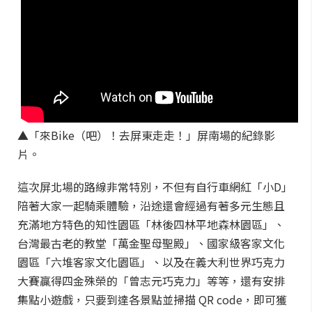
▲「來Bike（吧）！去屏東走走！」屏南場的紀錄影
片。
這次屏北場的路線非常特別，不但有自行車網紅「小D」
陪著大家一起騎乘體驗，沿途還會經過有著多元生態且
充滿地方特色的知性園區「林後四林平地森林園區」、
台灣最古老的教堂「萬金聖母聖殿」、國家級客家文化
園區「六堆客家文化園區」、以及在義大利世界巧克力
大賽贏得四金殊榮的「曾志元巧克力」等等，還有安排
集點小遊戲，只要到達各景點並掃描 QR code，即可獲