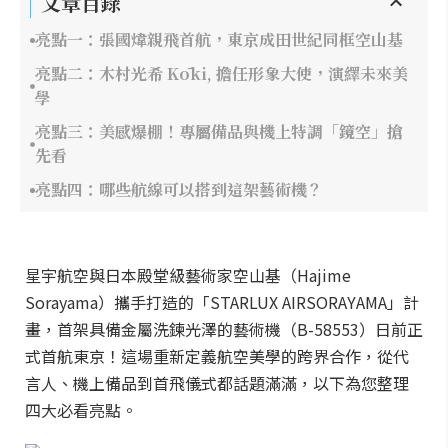
文章目錄
亮點一：張國煒親飛首航，東京成田世紀同框空山基
亮點二：木村光希 Kōki, 擔任形象大使，演繹未來美
學
亮點三：美感爆棚！專屬備品與機上特調「鏡空」搶
先看
亮點四：哪些航線可以搭到這架藝術機？
星宇航空與日本殿堂級藝術家空山基（Hajime
Sorayama）攜手打造的「STARLUX AIRSORAYAMA」計
畫，首架具備金屬洗鍊光澤的藝術機（B-58553）日前正
式首航東京！這場重新定義航空美學的跨界合作，從代
言人、機上備品到首飛儀式都話題滿滿，以下為您整理
四大必看亮點。