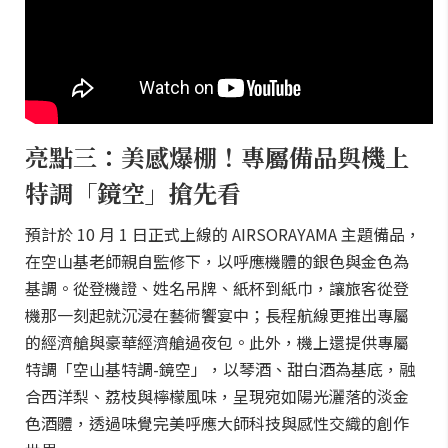
亮點三：美感爆棚！專屬備品與機上
特調「鏡空」搶先看
預計於 10 月 1 日正式上線的 AIRSORAYAMA 主題備品，
在空山基老師親自監修下，以呼應機體的銀色與金色為
基調。從登機證、姓名吊牌、紙杯到紙巾，讓旅客從登
機那一刻起就沉浸在藝術饗宴中；長程航線更推出專屬
的經濟艙與豪華經濟艙過夜包。此外，機上還提供專屬
特調「空山基特調-鏡空」，以琴酒、甜白酒為基底，融
合西洋梨、荔枝與檸檬風味，呈現宛如陽光灑落的淡金
色酒體，透過味覺完美呼應大師科技與感性交織的創作