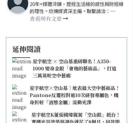
20年+媒體淬鍊，歷經生活線的感性與財經線
的理性。欣傳媒資深主編。聯繫請洽：
nellyhsu@xinmedia.com
查看所有文章
延伸閱讀
星宇航空 × 空山基重磅聯名！A350-
1000 變身金銀「會飛的藝術品」，打造
三萬英呎空中藝廊
星宇航空×空山基｜地表最大空中藝術品！
Pantone反覆校對逾10次研發專屬色，機
身折射「液態金屬」流動光澤
星宇航空K董張國煒親駕「空山銀」抵台！
實機光是塗裝與調色就花了8個月，同款限
量模型上架即秒殺