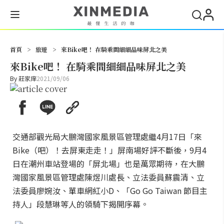
搜尋
首頁
>
旅遊
>
來Bike吧！ 在騎乘間細細品味屏北之美
來Bike吧！ 在騎乘間細細品味屏北之美
By
莊家庠
2021/09/06
交通部觀光局大鵬灣國家風景區管理處繼4月17日「來
Bike（吧）！去屏東走走！」屏南場好評不斷後，9月4
日在潮州車站登場的「屏北場」也是萬眾期待，在大鵬
灣國家風景區管理處陳煜川處長、立法委員蘇震清、立
法委員廖婉汝、單車網紅小D、「Go Go Taiwan 節目主
持人」段慧琳等人的領騎下揭開序幕。