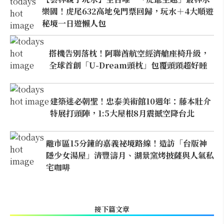
樂園！虎尾632高地免門票回歸，玩水＋4大順遊
秘境一日遊懶人包
搭機告別落枕！阿聯酋航空經濟艙座椅升級，
全球首創「U-Dream頭枕」包覆頭頸超好睡
建築迷必朝聖！忠泰美術館10週年：藤本壯介
特展打頭陣，1:5大屋根8月震撼空降台北
離市區15分鐘的嘉義祕境路線！造訪「台版神
隱少女湯屋」清豐濤月、湖景窯烤披薩與人氣私
宅咖啡
接下篇文章