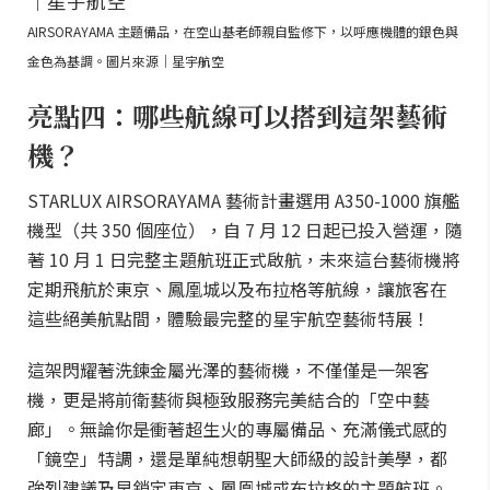
AIRSORAYAMA 主題備品，在空山基老師親自監修下，以呼應機體的銀色與
金色為基調。圖片來源｜星宇航空
亮點四：哪些航線可以搭到這架藝術
機？
STARLUX AIRSORAYAMA 藝術計畫選用 A350-1000 旗艦
機型（共 350 個座位），自 7 月 12 日起已投入營運，隨
著 10 月 1 日完整主題航班正式啟航，未來這台藝術機將
定期飛航於東京、鳳凰城以及布拉格等航線，讓旅客在
這些絕美航點間，體驗最完整的星宇航空藝術特展！
這架閃耀著洗鍊金屬光澤的藝術機，不僅僅是一架客
機，更是將前衛藝術與極致服務完美結合的「空中藝
廊」。無論你是衝著超生火的專屬備品、充滿儀式感的
「鏡空」特調，還是單純想朝聖大師級的設計美學，都
強烈建議及早鎖定東京、鳳凰城或布拉格的主題航班。