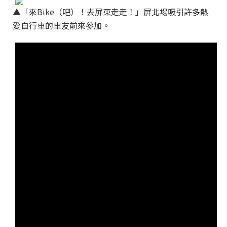
▲「來Bike（吧）！去屏東走走！」屏北場吸引許多熱
愛自行車的車友前來參加。