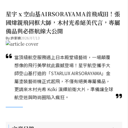
星宇 x 空山基AIRSORAYAMA首飛成田！張
國煒親飛同框大師，木村光希絕美代言，專屬
備品與必搭航線大公開
By
許家禎
2026/07/13
當頂級航空服務遇上日本殿堂級藝術，一場顛覆
想像的飛行美學就此震撼登場！星宇航空攜手大
師空山基打造的「STARLUX AIRSORAYAMA」金
屬塗裝藝術機正式起飛，不僅有絕美專屬備品，
更請來木村光希 Kōki 演繹前衛大片，準備讓全球
航空迷與時尚圈陷入瘋狂。