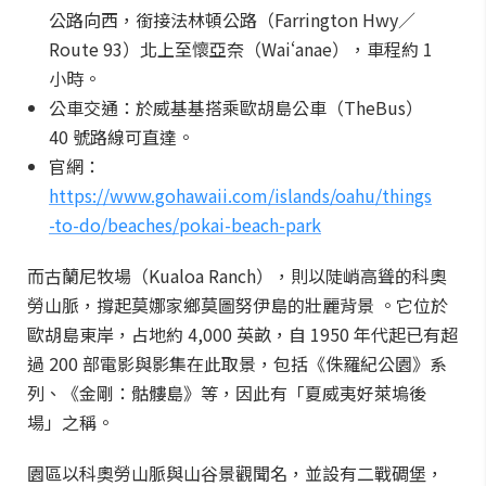
公路向西，銜接法林頓公路（Farrington Hwy／
Route 93）北上至懷亞奈（Waiʻanae），車程約 1
小時。
公車交通：於威基基搭乘歐胡島公車（TheBus）
40 號路線可直達。
官網：
https://www.gohawaii.com/islands/oahu/things
-to-do/beaches/pokai-beach-park
而古蘭尼牧場（Kualoa Ranch），則以陡峭高聳的科奧
勞山脈，撐起莫娜家鄉莫圖努伊島的壯麗背景 。它位於
歐胡島東岸，占地約 4,000 英畝，自 1950 年代起已有超
過 200 部電影與影集在此取景，包括《侏羅紀公園》系
列、《金剛：骷髏島》等，因此有「夏威夷好萊塢後
場」之稱。
園區以科奧勞山脈與山谷景觀聞名，並設有二戰碉堡，