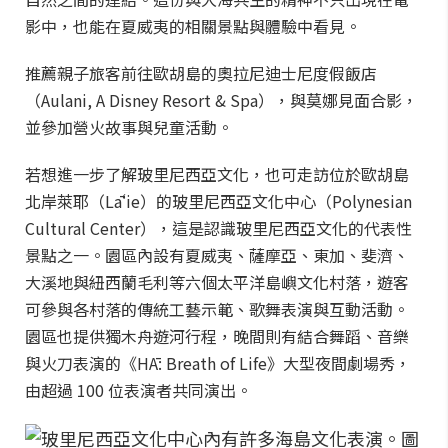
影中，也能在夏威夷的相關景點與體驗中看見。
推薦親子旅客前往歐胡島的奧拉尼迪士尼度假飯店
（Aulani, A Disney Resort & Spa），與莫娜見面合影，
並參加營火故事與兒童活動。
若想進一步了解玻里尼西亞文化，也可走訪位於歐胡島
北岸萊耶（Lāʻie）的玻里尼西亞文化中心（Polynesian
Cultural Center），這是認識玻里尼西亞文化的代表性
景點之一。園區內設有夏威夷、薩摩亞、東加、斐濟、
大溪地與紐西蘭毛利等六個太平洋島嶼文化村落，遊客
可參與各村落的傳統工藝示範、歌舞表演與互動活動。
園區也提供獨木舟遊河行程，晚間則有結合舞蹈、音樂
與火刀表演的《HĀ: Breath of Life》大型夜間劇場秀，
由超過 100 位表演者共同演出。