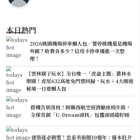
本日熱門
2026桃園機場停車懶人包／要停桃機還是機場
外圍？收費各多少？信用卡停車優惠一次整
理！
【雲林親子玩水】全台唯一「虎爺主題」叢林水
樂園！虎尾632高地免門票回歸，玩水＋4大順遊
秘境一日遊懶人包
搭機告別落枕！阿聯酋航空經濟艙座椅升級，
全球首創「U-Dream頭枕」包覆頭頸超好睡
建築迷必朝聖！忠泰美術館10週年：藤本壯介