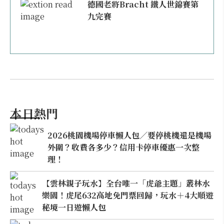
德國老將Bracht 鐵人世錦賽第
九完賽
本日熱門
2026桃園機場停車懶人包／要停桃機還是機場
外圍？收費各多少？信用卡停車優惠一次整
理！
【雲林親子玩水】全台唯一「虎爺主題」叢林水
樂園！虎尾632高地免門票回歸，玩水＋4大順遊
秘境一日遊懶人包