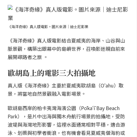
《海洋奇緣》真人版電影。圖片來源｜迪士尼影業
《海洋奇緣》真人版電影結合夏威夷的海岸、山谷與山
脈景觀，構築出銀幕中的島嶼世界，召喚影迷親自前來
展開尋路者之旅 。
歐胡島上的電影三大拍攝地
真人版《海洋奇緣》主要於夏威夷歐胡島（Oʻahu）取
景，將當地自然景觀融入電影場景。
歐胡島西岸的柏卡夷灣海濱公園（Pōkaʻī Bay Beach
Park），是片中出海與獨木舟航行場景的拍攝地，受防
波堤與海灣地形影響，這裡水面通常相對平穩，適合游
泳、划槳與初學者衝浪，也有機會看見夏威夷僧海豹或