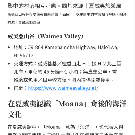
威美亞山谷保存夏威夷傳統建築「hale」，以電影中的村落相互呼應。圖片
來源｜夏威夷旅遊局
威美亞山谷（Waimea Valley）
地址：59-864 Kamehameha Highway, Haleʻiwa,
HI 96712
交通方式：從威基基／檀香山走 H-1 接 H-2 北上至
北岸，車程約 45 分鐘～1 小時；無直達公車，需
轉乘或包車／租車較方便。園內提供免費停車。
官網：
https://www.waimeavalley.net/
在夏威夷認識「Moana」背後的海洋
文化
在夏威夷語中，「Moana」意為「海洋」，也代表人與
自然之間的連結。這份與大海共生的精神不只出現在電