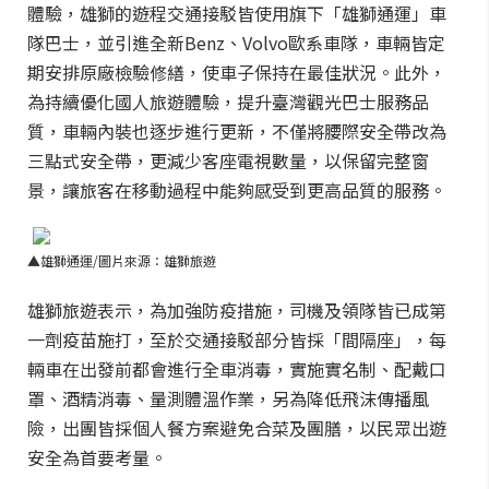
體驗，雄獅的遊程交通接駁皆使用旗下「雄獅通運」車
隊巴士，並引進全新Benz、Volvo歐系車隊，車輛皆定
期安排原廠檢驗修繕，使車子保持在最佳狀況。此外，
為持續優化國人旅遊體驗，提升臺灣觀光巴士服務品
質，車輛內裝也逐步進行更新，不僅將腰際安全帶改為
三點式安全帶，更減少客座電視數量，以保留完整窗
景，讓旅客在移動過程中能夠感受到更高品質的服務。
▲雄獅通運/圖片來源：雄獅旅遊
雄獅旅遊表示，為加強防疫措施，司機及領隊皆已成第
一劑疫苗施打，至於交通接駁部分皆採「間隔座」，每
輛車在出發前都會進行全車消毒，實施實名制、配戴口
罩、酒精消毒、量測體溫作業，另為降低飛沫傳播風
險，出團皆採個人餐方案避免合菜及團膳，以民眾出遊
安全為首要考量。