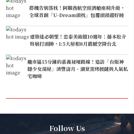
搭機告別落枕！阿聯酋航空經濟艙座椅升級，
全球首創「U-Dream頭枕」包覆頭頸超好睡
建築迷必朝聖！忠泰美術館10週年：藤本壯介
特展打頭陣，1:5大屋根8月震撼空降台北
離市區15分鐘的嘉義祕境路線！造訪「台版神
隱少女湯屋」清豐濤月、湖景窯烤披薩與人氣私
宅咖啡
Follow Us