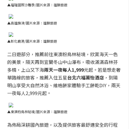
▲福隆國際沙雕季/圖片來源：雄獅旅遊
▲高雄旗津/圖片來源：雄獅旅遊
▲彰化鹿港/圖片來源：雄獅旅遊
二日遊部分，推薦前往東澳粉鳥林秘境，欣賞海天一色
的美景，隔天再到宜蘭冬山中山瀑布，吸收滿滿森林芬
多精，上山又下海
兩天一夜每人1,999
元起。若是想走奢
華路線的旅客，推薦入住五星
台北六福萬怡酒店
，到陽
明山享受大自然沐浴、維格餅家體驗手工餅乾DIY，兩天
一夜每人2,999元起。
▲東澳粉鳥林秘境/圖片來源：雄獅旅遊
為佈局深耕國內旅遊，以及提供旅客最舒適安全的行程