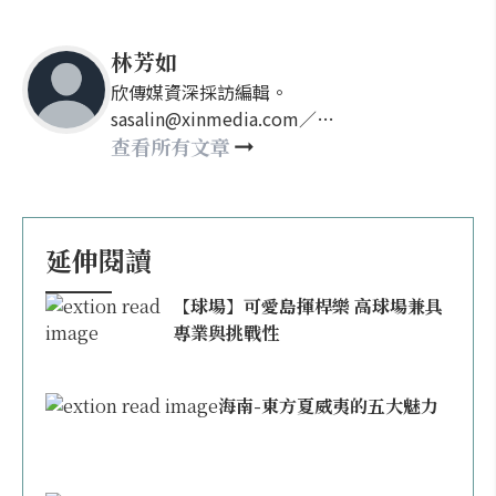
林芳如
欣傳媒資深採訪編輯。
sasalin@xinmedia.com／
happy21917@gmail.com
查看所有文章
延伸閱讀
【球場】可愛島揮桿樂 高球場兼具
專業與挑戰性
海南-東方夏威夷的五大魅力