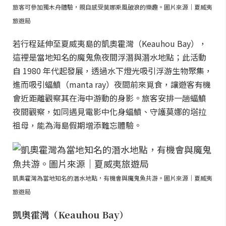
旅客可參加獨木舟體驗，親自感受莫娜乘風破浪的樂趣。圖片來源｜夏威夷
旅遊局
若行程延伸至夏威夷島的凱奧霍灣（Keauhou Bay），
這裡是當地知名的魔鬼魚夜間浮潛與潛水地點；此活動
自 1980 年代起發展，透過水下燈光吸引浮游生物聚集，
進而吸引蝠鱝（manta ray）夜間前來覓食，讓遊客有機
會近距離觀察其在海中游動的身影。旅客安排一趟蝠鱝
夜間觀察，如同遇見電影中化身蝠鱝、守護莫娜的塔拉
祖母，能為海島假期增添難忘體驗。
凱奧霍灣為當地知名的潛水地點，有機會與魔鬼魚共游。圖片來源｜夏威夷
旅遊局
凱奧霍灣（Keauhou Bay）