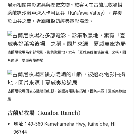
展示相關電影道具與歷史文物。旅客可在古蘭尼牧場搭
乘敞篷沙灘車深入卡阿瓦谷（Kaʻaʻawa Valley），穿梭
於山谷之間，近距離探訪經典電影場景。
古蘭尼牧場為多部電影、影集取景地，素有「夏威夷好萊塢後場」之稱。圖
片來源｜夏威夷旅遊局
古蘭尼牧場因後方陡峭的山脈，被選為電影拍攝地。圖片來源｜夏威夷旅遊
局
古蘭尼牧場（Kualoa Ranch）
地址：49-560 Kamehameha Hwy, Kāneʻohe, HI
96744