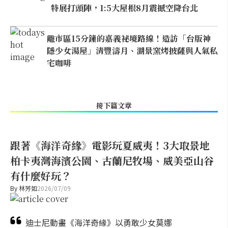
特展打頭陣，1:5大屋根8月震撼空降台北
離市區15分鐘的嘉義祕境路線！造訪「台版神
隱少女湯屋」清豐濤月、湖景窯烤披薩與人氣私
宅咖啡
接下篇文章
跟著《海洋奇緣》電影玩夏威夷！3大取景地
柏卡夷灣海濱公園、古蘭尼牧場、威美亞山谷
有什麼好玩？
By
林芳如
2026/07/09
迪士尼動畫《海洋奇緣》以勇敢少女莫娜