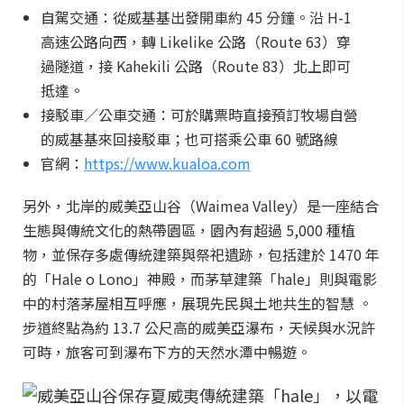
自駕交通：從威基基出發開車約 45 分鐘。沿 H-1
高速公路向西，轉 Likelike 公路（Route 63）穿
過隧道，接 Kahekili 公路（Route 83）北上即可
抵達。
接駁車／公車交通：可於購票時直接預訂牧場自營
的威基基來回接駁車；也可搭乘公車 60 號路線
官網：
https://www.kualoa.com
另外，北岸的威美亞山谷（Waimea Valley）是一座結合
生態與傳統文化的熱帶園區，園內有超過 5,000 種植
物，並保存多處傳統建築與祭祀遺跡，包括建於 1470 年
的「Hale o Lono」神殿，而茅草建築「hale」則與電影
中的村落茅屋相互呼應，展現先民與土地共生的智慧 。
步道終點為約 13.7 公尺高的威美亞瀑布，天候與水況許
可時，旅客可到瀑布下方的天然水潭中暢遊。