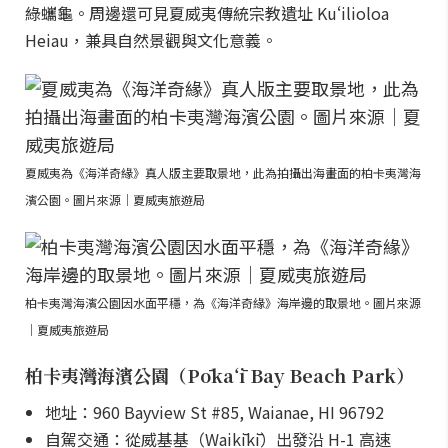
綠蠵龜。周邊還可見夏威夷傳統宗教遺址 Kuʻilioloa
Heiau，兼具自然景觀與文化意義。
夏威夷為《海洋奇緣》真人版主要取景地，此為拍攝出海畫面的柏卡夷灣海
濱公園。圖片來源｜夏威夷旅遊局
柏卡夷灣海濱公園因水面平穩，為《海洋奇緣》海岸邊的取景地。圖片來源
｜夏威夷旅遊局
柏卡夷灣海濱公園（Pōkaʻī Bay Beach Park）
地址：960 Bayview St #85, Waianae, HI 96792
自駕交通：從威基基（Waikīkī）出發沿 H-1 高速