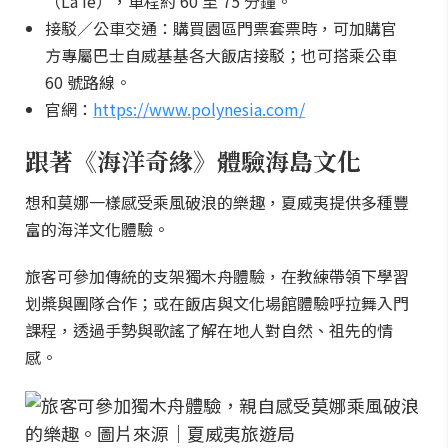
（Lāʻie），車程約 60 至 75 分鐘。
接駁／公車交通：購買園區門票套票時，可加購官
方專屬巴士自威基基各大飯店接駁；也可搭乘公車
60 號路線。
官網：
https://www.polynesia.com/
跟著《海洋奇緣》體驗海島文化
想和莫娜一樣感受乘風破浪的樂趣，夏威夷提供多種豐
富的海洋文化體驗。
旅客可參加傳統的支架獨木舟體驗，在教練帶領下學習
划槳與團隊合作；或在飯店與文化場館體驗呼拉舞入門
課程，透過手勢與歌謠了解在地人對自然、祖先的情
感。