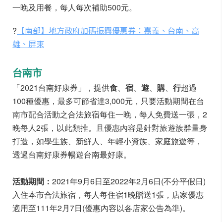
一晚及用餐，每人每次補助500元。
【南部】地方政府加碼振興優惠券：嘉義、台南、高
?
雄、屏東
台南市
「2021台南好康券」，提供
食
、
宿
、
遊
、
購
、
行
超過
100種優惠，最多可節省達3,000元，只要活動期間在台
南市配合活動之合法旅宿每住一晚，每人免費送一張，2
晚每人2張，以此類推。且優惠內容是針對旅遊族群量身
打造，如學生族、新鮮人、年輕小資族、家庭旅遊等，
透過台南好康券暢遊台南最好康。
活動期間：
2021年9月6日至2022年2月6日(不分平假日)
入住本市合法旅宿，每人每住宿1晚贈送1張，店家優惠
適用至111年2月7日(優惠內容以各店家公告為準)。