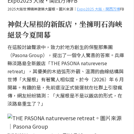
2025大阪世博精神建築大屋根。圖片來源｜
Expo2025 大阪・関西万博
FB
神似大屋根的新飯店，坐擁明石海峽
絕景今夏開幕
在這股討論聲浪中，致力於地方創生的保聖那集團
（Pasona Group），提出了一個令人驚喜的答案。兵庫
縣淡路島全新飯店「THE PASONA natureverse
retreat」，其優美的木造弧形外觀、溫潤的曲線結構與
世博「大屋根」有著驚人相似度，於今（2026）年 6 月
開幕。有趣的是，先前還沒正式營運就在社群上引發瘋
傳，網友紛紛猜測：「大屋根是不是以飯店的形式，在
淡路島重生了？」