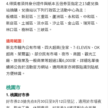
4.得獎者須持身分證件與紙本五倍券至指定之15處兌換
站換購，兌換站以下列行政區之活動中心為主：
板橋區、新莊區、三重區、蘆洲區、永和區、中和區、
新店區、土城區、淡水區、汐止區、金山區、瑞芳區、
林口區、樹林區、三峽區。
適用範圍：
新北市轄內公有市場、四大超商(全家、7-ELEVEN、OK
超商、萊爾富)、部分民有市場、夜市、商圈、觀光工
廠、旅宿業及一般商業等超過1萬6,000家，詳細名單後
續將公告於活動官方網站，適用商家亦將張貼識別貼紙
方便辨識。
桃園市
1. 桃園好市券
好市券2.0搶先在8月30日至9月12日登記，適用於市場夜
市、觀光工廠、休閒農場。好市券3.0將搭配中央振興