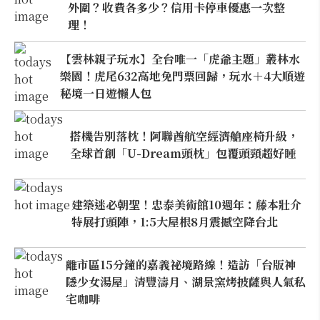
外圍？收費各多少？信用卡停車優惠一次整
理！
【雲林親子玩水】全台唯一「虎爺主題」叢林水
樂園！虎尾632高地免門票回歸，玩水＋4大順遊
秘境一日遊懶人包
搭機告別落枕！阿聯酋航空經濟艙座椅升級，
全球首創「U-Dream頭枕」包覆頭頸超好睡
建築迷必朝聖！忠泰美術館10週年：藤本壯介
特展打頭陣，1:5大屋根8月震撼空降台北
離市區15分鐘的嘉義祕境路線！造訪「台版神
隱少女湯屋」清豐濤月、湖景窯烤披薩與人氣私
宅咖啡