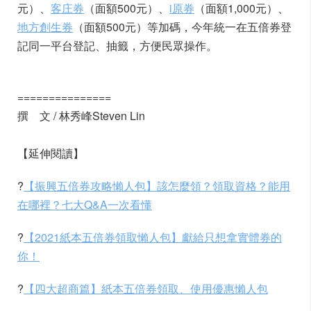
元）、
客庄券
（面額500元）、
i原券
（面額1,000元）、
地方創生券
（面額500元）等加碼，今年統一在五倍券登
記同一平台登記、抽籤，方便民眾操作。
===============
撰 文 / 林秀峰Steven Lin
【延伸閱讀】
?
【振興五倍券攻略懶人包】該怎麼領？領取資格？能用
在哪裡？七大Q&A一次看懂
?
【2021紙本五倍券領取懶人包】獻給只想拿實體券的
你！
?
【四大超商篇】紙本五倍券領取、使用優惠懶人包