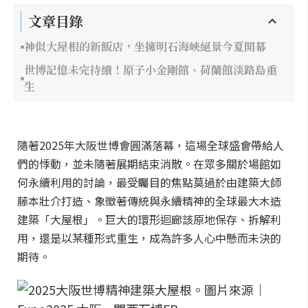
文章目錄
神似大屋根的新飯店，坐擁明石海峽絕景今夏開幕
世博記憶未完待續！原子小金剛館、荷蘭館淡路島重
生
隨著2025年大阪世博會圓滿落幕，這場全球盛會帶給人
們的悸動，並未隨著展期結束消散。在眾多關於場館如
何永續利用的討論，最受矚目的焦點莫過於由建築大師
藤本壯介打造、象徵著傳統與永續精神的全球最大木造
建築「大屋根」。巨大的環形迴廊該原地保存、拆解利
用，還是以某種形式重生，成為許多人心中懸而未決的
期待。