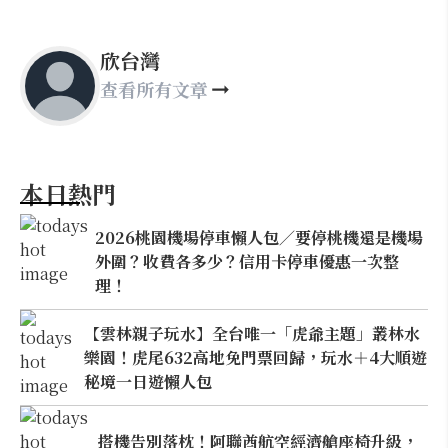
欣台灣
查看所有文章
本日熱門
2026桃園機場停車懶人包／要停桃機還是機場
外圍？收費各多少？信用卡停車優惠一次整
理！
【雲林親子玩水】全台唯一「虎爺主題」叢林水
樂園！虎尾632高地免門票回歸，玩水＋4大順遊
秘境一日遊懶人包
搭機告別落枕！阿聯酋航空經濟艙座椅升級，