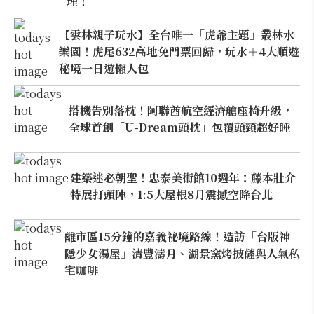
理！
【雲林親子玩水】全台唯一「虎爺主題」叢林水
樂園！虎尾632高地免門票回歸，玩水＋4大順遊
秘境一日遊懶人包
搭機告別落枕！阿聯酋航空經濟艙座椅升級，
全球首創「U-Dream頭枕」包覆頭頸超好睡
建築迷必朝聖！忠泰美術館10週年：藤本壯介
特展打頭陣，1:5大屋根8月震撼空降台北
離市區15分鐘的嘉義祕境路線！造訪「台版神
隱少女湯屋」清豐濤月、湖景窯烤披薩與人氣私
宅咖啡