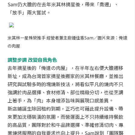
Sam仍大膽的在去年米其林摘星後，帶來「喬遷」、
「放手」兩大嘗試。
米其林一星殊榮推手 經營者兼主廚鍾佳憲Sam／圖片來源：俺達
の肉屋
調整步調 改變自我角色
去年摘星後的「俺達の肉屋」，在半年左右便大膽遷移
新址，成為台灣首家摘星後搬家的米其林餐廳，並推出
研究與試驗多時的塊燒新技法，將看似平凡的燒肉不只
強調於肉品選擇、食材修清、部位精緻分切，也從烹調
上著手，為「肉」本身增添旨味與展現口感差異。
新店鋪誕生除因租約到期，正巧也可藉此提升設備、帶
來更加沈穩裝潢的氛圍，而營運面上不只持續維持餐飲
的高品質，團隊對於和牛品牌選擇、準確修清切肉、專
業燒烤服務的自我要求也向上提升，Sam說到「團隊夥