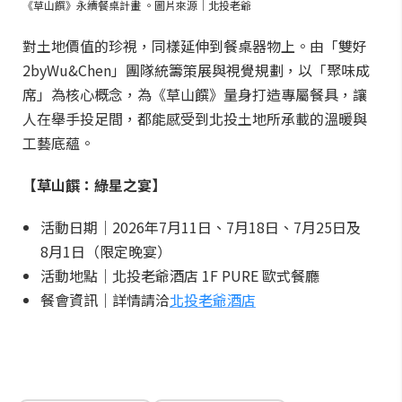
《草山饌》永續餐桌計畫 。圖片來源｜北投老爺
對土地價值的珍視，同樣延伸到餐桌器物上。由「雙好
2byWu&Chen」團隊統籌策展與視覺規劃，以「聚味成
席」為核心概念，為《草山饌》量身打造專屬餐具，讓
人在舉手投足間，都能感受到北投土地所承載的溫暖與
工藝底蘊。
【草山饌：綠星之宴】
活動日期｜2026年7月11日、7月18日、7月25日及
8月1日（限定晚宴）
活動地點｜北投老爺酒店 1F PURE 歐式餐廳
餐會資訊｜詳情請洽
北投老爺酒店