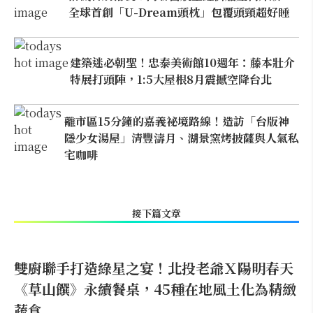
全球首創「U-Dream頭枕」包覆頭頸超好睡
建築迷必朝聖！忠泰美術館10週年：藤本壯介
特展打頭陣，1:5大屋根8月震撼空降台北
離市區15分鐘的嘉義祕境路線！造訪「台版神
隱少女湯屋」清豐濤月、湖景窯烤披薩與人氣私
宅咖啡
接下篇文章
雙廚聯手打造綠星之宴！北投老爺Ｘ陽明春天
《草山饌》永續餐桌，45種在地風土化為精緻
蔬食