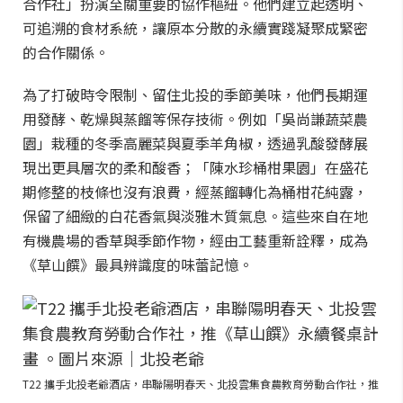
合作社」扮演至關重要的協作樞紐。他們建立起透明、
可追溯的食材系統，讓原本分散的永續實踐凝聚成緊密
的合作關係。
為了打破時令限制、留住北投的季節美味，他們長期運
用發酵、乾燥與蒸餾等保存技術。例如「吳尚謙蔬菜農
園」栽種的冬季高麗菜與夏季羊角椒，透過乳酸發酵展
現出更具層次的柔和酸香；「陳水珍桶柑果園」在盛花
期修整的枝條也沒有浪費，經蒸餾轉化為桶柑花純露，
保留了細緻的白花香氣與淡雅木質氣息。這些來自在地
有機農場的香草與季節作物，經由工藝重新詮釋，成為
《草山饌》最具辨識度的味蕾記憶。
T22 攜手北投老爺酒店，串聯陽明春天、北投雲集食農教育勞動合作社，推