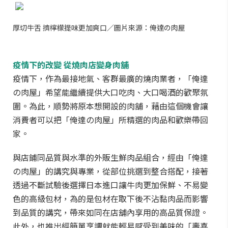
厚切牛舌 擠檸檬提味更加爽口／圖片來源：俺達の肉屋
疫情下的改變 從燒肉店變身肉舖
疫情下，作為最接地氣、客群最廣的燒肉業者，「俺達
の肉屋」希望能繼續提供大口吃肉、大口喝酒的歡聚氛
圍。為此，順勢將原本想開設的肉舖，藉由這個機會讓
消費者可以把「俺達の肉屋」所精選的肉品和歡樂帶回
家。
與店鋪同品質與水準的外販生鮮肉品組合，經由「俺達
の肉屋」的講究與專業，從部位挑選到整合搭配，接著
透過不斷試驗後選擇日本進口讓牛肉更加保鮮、不易變
色的高級包材，為的是包材在取下後不沾黏肉品而影響
到品質的講究，帶來如同在店舖內享用的高品質保證。
此外，也推出經簡單烹調就能輕易感受到美味的「壽喜