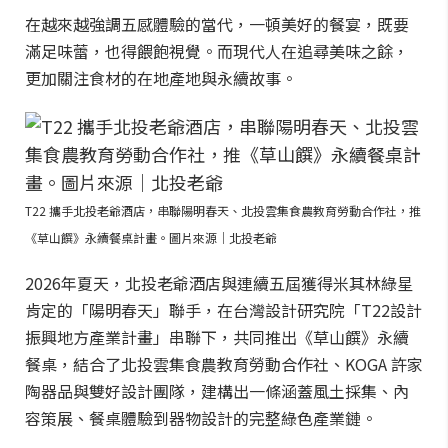
在越來越強調五感體驗的當代，一頓美好的餐宴，既要
滿足味蕾，也得餵飽視覺。而現代人在追尋美味之餘，
更加關注食材的在地產地與永續故事。
T22 攜手北投老爺酒店，串聯陽明春天、北投雲集食農教育勞動合作社，推
《草山饌》永續餐桌計畫。圖片來源｜北投老爺
2026年夏天，北投老爺酒店與連續五屆獲得米其林綠星
肯定的「陽明春天」聯手，在台灣設計研究院「T22設計
振興地方產業計畫」串聯下，共同推出《草山饌》永續
餐桌，結合了北投雲集食農教育勞動合作社、KOGA 許家
陶器品與雙好設計團隊，建構出一條涵蓋風土採集、內
容策展、餐桌體驗到器物設計的完整綠色產業鏈。