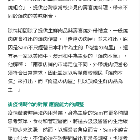
燒組合」，提供台灣家常較少見的壽喜燒料理，帶來不
同於燒肉的美味組合。
除情期間除了提供生鮮肉品與壽喜燒外帶禮盒，一般燒
肉店會推出的燒肉便當，「俺達の肉屋」並未推出，原
因是Sam不只經營日本和牛為主的「俺達の肉屋」，還
有另一家以美國牛、澳洲和牛為主要的「燒肉本氣」，
他解釋：「兩家店鋪的市場定位不同，外帶燒肉便當必
須符合日常需求，因此設定以客單價較親民『燒肉本
氣』來推出，而『俺達の肉屋』則以頂級生鮮肉品為
主。」
後疫情時代的對策 應變能力的調整
疫情嚴峻時無法內用營業，身為主廚的Sam有更多時間
思考菜單、食材和管理層面，將過去汲汲營營的生活緩
下腳步來沈澱。然而，以經營者角度而言，Sam不諱言
壓力很大，不僅必須在短時間做出非常多調整，也得考