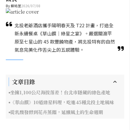
By
蘇祐萱
2026/07/08
北投老爺酒店攜手陽明春天及 T22 計畫，打造全
新永續餐桌《草山饌｜綠星之宴》。嚴選關渡平
原至七星山的 45 款豐饒物產，將北投特有的自然
氣息完美化作舌尖上的五感體驗。
文章目錄
坐擁1,100公尺海拔落差！台北市隱藏的綠色產地
《草山饌》10道綠星料理，吃進45種北投土地風味
從乳酸發酵到花卉蒸餾，延續風土的生命週期