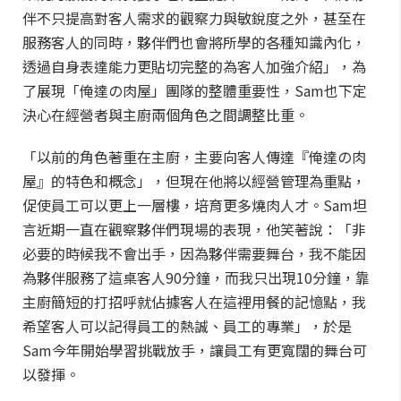
伴不只提高對客人需求的觀察力與敏銳度之外，甚至在
服務客人的同時，夥伴們也會將所學的各種知識內化，
透過自身表達能力更貼切完整的為客人加強介紹」，為
了展現「俺達の肉屋」團隊的整體重要性，Sam也下定
決心在經營者與主廚兩個角色之間調整比重。
「以前的角色著重在主廚，主要向客人傳達『俺達の肉
屋』的特色和概念」，但現在他將以經營管理為重點，
促使員工可以更上一層樓，培育更多燒肉人才。Sam坦
言近期一直在觀察夥伴們現場的表現，他笑著說：「非
必要的時候我不會出手，因為夥伴需要舞台，我不能因
為夥伴服務了這桌客人90分鐘，而我只出現10分鐘，靠
主廚簡短的打招呼就佔據客人在這裡用餐的記憶點，我
希望客人可以記得員工的熱誠、員工的專業」，於是
Sam今年開始學習挑戰放手，讓員工有更寬闊的舞台可
以發揮。