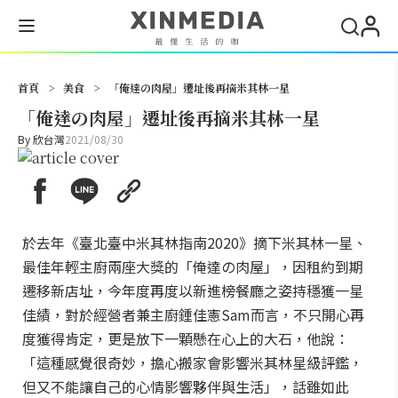
搜尋
首頁
>
美食
>
「俺達の肉屋」遷址後再摘米其林一星
「俺達の肉屋」遷址後再摘米其林一星
By
欣台灣
2021/08/30
於去年《臺北臺中米其林指南2020》摘下米其林一星、
最佳年輕主廚兩座大獎的「俺達の肉屋」，因租約到期
遷移新店址，今年度再度以新進榜餐廳之姿持穩獲一星
佳績，對於經營者兼主廚鍾佳憲Sam而言，不只開心再
度獲得肯定，更是放下一顆懸在心上的大石，他說：
「這種感覺很奇妙，擔心搬家會影響米其林星級評鑑，
但又不能讓自己的心情影響夥伴與生活」，話雖如此