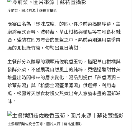
冷前菜。圖片來源｜蘇祐萱攝影
晚宴由名為「聚味成席」的四小件冷前菜揭開序幕，主
廚將義式香料、波特菇、草山柑橘與櫛瓜等在地食材融
合，盛裝在四方聚合的餐盤之中。熱前菜則選用當季爽
脆的北投綠竹筍，勾勒出夏日清甜。
主餐部分以醇厚的猴頭菇佐晚香玉筍，搭配草山柑橘與
發酵芥菜，不僅展現自然風土的純粹，更透過酸甜甘美
堆疊出時間帶來的層次變化。湯品則提供「蔗香清潤三
珍蕈菇湯」與「松露金湯堅果濃湯」供選擇，利用南
瓜、松露等天然食材慢火熬煮出令人意猶未盡的濃郁滋
味。
主餐猴頭菇佐晚香玉筍。圖片來源｜蘇祐萱攝影