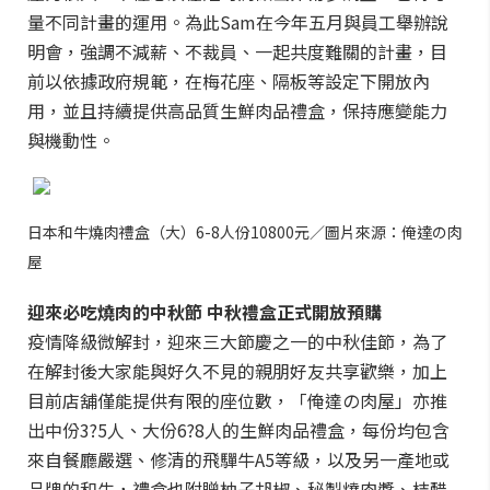
量不同計畫的運用。為此Sam在今年五月與員工舉辦說
明會，強調不減薪、不裁員、一起共度難關的計畫，目
前以依據政府規範，在梅花座、隔板等設定下開放內
用，並且持續提供高品質生鮮肉品禮盒，保持應變能力
與機動性。
日本和牛燒肉禮盒（大）6-8人份10800元／圖片來源：俺達の肉
屋
迎來必吃燒肉的中秋節 中秋禮盒正式開放預購
疫情降級微解封，迎來三大節慶之一的中秋佳節，為了
在解封後大家能與好久不見的親朋好友共享歡樂，加上
目前店舖僅能提供有限的座位數，「俺達の肉屋」亦推
出中份3?5人、大份6?8人的生鮮肉品禮盒，每份均包含
來自餐廳嚴選、修清的飛驒牛A5等級，以及另一產地或
品牌的和牛，禮盒也附贈柚子胡椒、秘製燒肉醬、桔醋