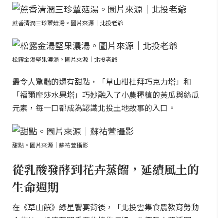
蔗香清潤三珍蕈菇湯。圖片來源｜北投老爺
松露金湯堅果濃湯。圖片來源｜北投老爺
最令人驚豔的還有甜點，「草山柑杜拜巧克力塔」和
「福爾摩莎水果塔」巧妙融入了小農種植的黃瓜與絲瓜
元素，每一口都成為認識北投土地故事的入口。
甜點。圖片來源｜蘇祐萱攝影
從乳酸發酵到花卉蒸餾，延續風土的
生命週期
在《草山饌》綠星饗宴背後，「北投雲集食農教育勞動