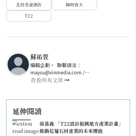
北投老爺酒店
陽明春天
T22
蘇祐萱
編輯企劃。 聯繫請洽：
maysu@xinmedia.com /
may860527@gmail.com
查看所有文章
延伸閱讀
張基義 「T22設計振興地方產業計畫」
推動花蓮石材產業的未來價值