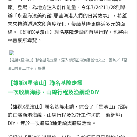
節」登場，為地方注入創作能量，今年7/24?11/28則舉
辦「永晝海濱美術館-那些漁港人們的日常故事」，希望
未來持續透過文創角度深化，帶給基隆更鮮活多元的面
貌。【雄獅X星濱山】聯名基隆走讀的首場行程，也將由
林書豪所導覽。
【雄獅X星濱山】聯名基隆走讀，深入導讀正濱漁港當地文史；圖片／「星
濱山共創工作室 」提供
【雄獅X星濱山】聯名基隆走讀
一次收集海線、山線行程及漁網燈DIY
【雄獅X星濱山】聯名基隆走讀，綜合了「星濱山」招牌
的正濱漁港海線、山線行程及設計工作坊的「漁網燈」
DIY，等於一次體驗3種走讀與體驗活動。