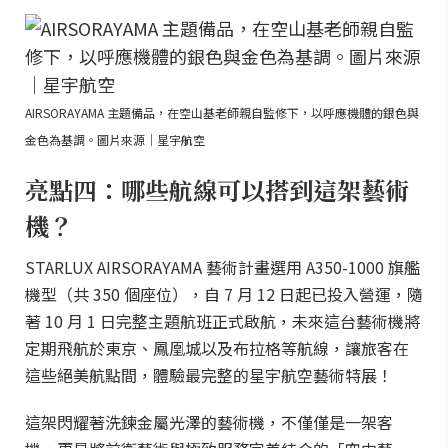
AIRSORAYAMA 主題備品，在空山基老師親自監修下，以呼應機體的銀色與
金色為基調。圖片來源｜星宇航空
亮點四：哪些航線可以搭到這架藝術
機？
STARLUX AIRSORAYAMA 藝術計畫選用 A350-1000 旗艦
機型（共 350 個座位），自 7 月 12 日起已投入營運，隨
著 10 月 1 日完整主題航班正式啟航，未來這台藝術機將
定期飛航於東京、鳳凰城以及布拉格等航線，讓旅客在
這些絕美航點間，體驗最完整的星宇航空藝術特展！
這架閃耀著洗鍊金屬光澤的藝術機，不僅僅是一架客