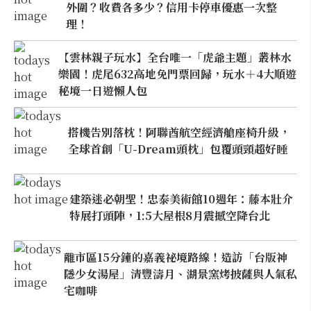
外圍？收費各多少？信用卡停車優惠一次整
理！
【雲林親子玩水】全台唯一「虎爺主題」叢林水
樂園！虎尾632高地免門票回歸，玩水＋4大順遊
秘境一日遊懶人包
搭機告別落枕！阿聯酋航空經濟艙座椅升級，
全球首創「U-Dream頭枕」包覆頭頸超好睡
建築迷必朝聖！忠泰美術館10週年：藤本壯介
特展打頭陣，1:5大屋根8月震撼空降台北
離市區15分鐘的嘉義祕境路線！造訪「台版神
隱少女湯屋」清豐濤月、湖景窯烤披薩與人氣私
宅咖啡