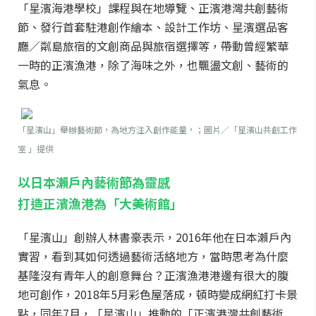
「星濱海港學校」課程與在地導覽、正濱港灣共創藝術
節、發行首套駐港創作繪本、設計工作坊、星濱選品客
廳／粼島旅宿的文創商品與旅宿選擇等，帶動曾經繁華
一時的正濱漁港，除了海味之外，也飄盪文創、藝術的
氣息。
「星濱山」舉辦藝術節，為地方注入創作能量，；圖片／「星濱山共創工作
室 」提供
以日本瀨戶內藝術節為靈感
打造正濱漁港為「大美術館」
「星濱山」創辦人林書豪表示，2016年他在日本瀨戶內
實習，看到其如何透過藝術活絡地方，當時思考為什麼
基隆沒有青年人的創意舞台？正濱漁港港邊有很大的腹
地可創作，2018年5月彩色屋落成，頓時變成網紅打卡景
點，同年7月，「星濱山」推動的「正濱港灣共創藝術