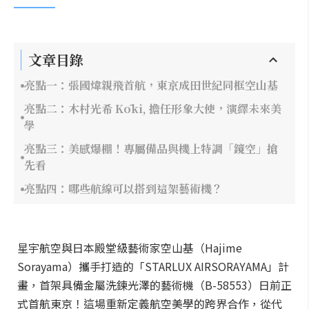
文章目錄
亮點一：張國煒親飛首航，東京成田世紀同框空山基
亮點二：木村光希 Kōki, 擔任形象大使，演繹未來美
學
亮點三：美感爆棚！專屬備品與機上特調「鏡空」搶
先看
亮點四：哪些航線可以搭到這架藝術機？
星宇航空與日本殿堂級藝術家空山基（Hajime
Sorayama）攜手打造的「STARLUX AIRSORAYAMA」計
畫，首架具備金屬洗鍊光澤的藝術機（B-58553）日前正
式首航東京！這場重新定義航空美學的跨界合作，從代