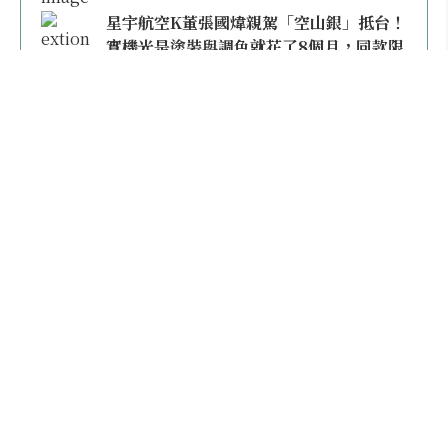
星宇航空K董張國煒親駕「空山銀」抵台！
實機光是塗裝與調色就花了8個月，同款限
量模型上架即秒殺
本日熱門
2026桃園機場停車懶人包／要停桃機還是機場
外圍？收費各多少？信用卡停車優惠一次整
理！
【雲林親子玩水】全台唯一「虎爺主題」叢林水
樂園！虎尾632高地免門票回歸，玩水＋4大順遊
秘境一日遊懶人包