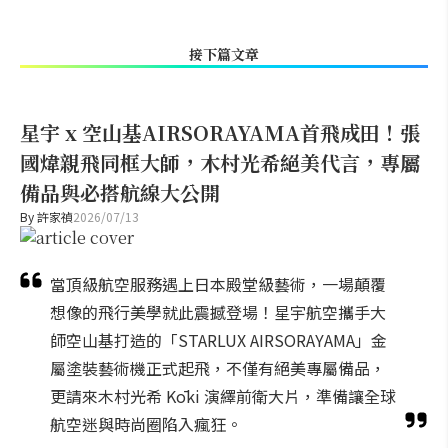
接下篇文章
星宇 x 空山基AIRSORAYAMA首飛成田！張
國煒親飛同框大師，木村光希絕美代言，專屬
備品與必搭航線大公開
By
許家禎
2026/07/13
當頂級航空服務遇上日本殿堂級藝術，一場顛覆
想像的飛行美學就此震撼登場！星宇航空攜手大
師空山基打造的「STARLUX AIRSORAYAMA」金
屬塗裝藝術機正式起飛，不僅有絕美專屬備品，
更請來木村光希 Kōki 演繹前衛大片，準備讓全球
航空迷與時尚圈陷入瘋狂。