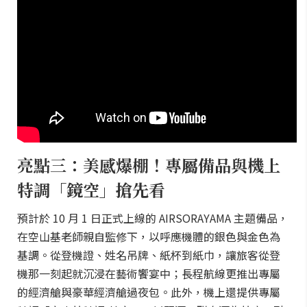
亮點三：美感爆棚！專屬備品與機上
特調「鏡空」搶先看
預計於 10 月 1 日正式上線的 AIRSORAYAMA 主題備品，
在空山基老師親自監修下，以呼應機體的銀色與金色為
基調。從登機證、姓名吊牌、紙杯到紙巾，讓旅客從登
機那一刻起就沉浸在藝術饗宴中；長程航線更推出專屬
的經濟艙與豪華經濟艙過夜包。此外，機上還提供專屬