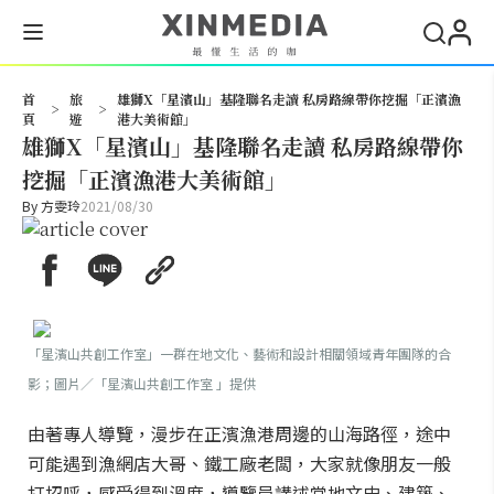
搜尋
首
旅
雄獅X「星濱山」基隆聯名走讀 私房路線帶你挖掘「正濱漁
>
>
頁
遊
港大美術館」
雄獅X「星濱山」基隆聯名走讀 私房路線帶你
挖掘「正濱漁港大美術館」
By
方雯玲
2021/08/30
「星濱山共創工作室」一群在地文化、藝術和設計相關領域青年團隊的合
影；圖片／「星濱山共創工作室 」提供
由著專人導覽，漫步在正濱漁港周邊的山海路徑，途中
可能遇到漁網店大哥、鐵工廠老闆，大家就像朋友一般
打招呼，感受得到溫度，導覽員講述當地文史、建築、