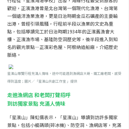
行程從「星濱海港學校」出發，海線行程最受到旅客的
歡迎，正濱漁港曾是北台灣第一個現代化漁港、台灣第
一個遠洋漁業漁港，更是日治時期金瓜石礦產的主要輸
出港，曾經引領風騷，行程前半段以漁業的文史為重
點，包括導讀完工於日治時期1934年的正濱舊漁會大
樓、正濱漁市場、基隆防空洞歷史等，後半段進入到知
名的觀光景點—正濱彩色屋、阿根納造船廠，介紹歷史
脈絡。
星濱山導覽行程充滿人情味，途中可能遇到漁網店大哥、鐵工廠老闆，感受
得到溫度；圖片／「星濱山共創工作室 」提供
走進漁網店 和老闆打聲招呼
到訪獨家景點 充滿人情味
「星濱山」陳虹儒表示，「星濱山」導讀到訪許多獨家
景點，包括小艇碼頭(碎冰機)、防空洞、漁網店等，充滿