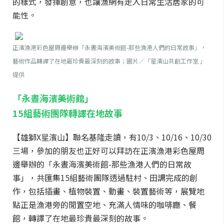
的樣式，發揮創意，也讓漁網有走入日常生活居家的可
能性。
正濱漁港彩色屋周邊舉辦「永晝海濱美術館-那些漁港人們的日常故事」，
藝術作品轉譯了在地最珍貴最深刻的故事；圖片／「星濱山共創工作室 」
提供
「永晝海濱美術館」
15組藝術團隊轉譯在地故事
【雄獅X星濱山】聯名基隆走讀，有10/3、10/16、10/30
三場，參加的朋友也正好可以拜訪在正濱漁港彩色屋周
邊舉辦的「永晝海濱美術館-那些漁港人們的日常故
事」，共匯集15組藝術團隊透過駐村、田調完成的創
作，包括插畫、植物裝置、動畫、裝置藝術等，展覽地
點正是漁港旁的閒置空地、充滿人情味的咖啡廳、餐
館，轉譯了在地最珍貴最深刻的故事。