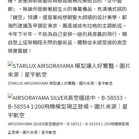
機，更是將前衛藝術與極致服務完美結合的「空中藝
廊」。無論你是衝著超生火的專屬備品、充滿儀式感的
「鏡空」特調，還是單純想朝聖大師級的設計美學，都
強烈建議及早鎖定東京、鳳凰城或布拉格的主題航班。
今年下半年，不妨為自己安排一趟別具意義的飛行，親
自登上這架翱翔天際的藝術品，體驗從未感受過的高空
視覺震撼！
STARLUX AIRSORAYAMA 模型讓人好驚豔。圖片來源｜星宇航空
AIRSORAYAMA SILVER高空運送中，B-58553、B-58554 1:200飛機模型現
正登場。圖片來源｜星宇航空