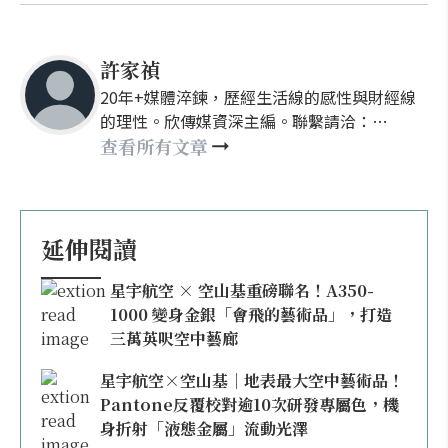
許家禎
20年+媒體淬鍊，歷經生活線的感性與財經線
的理性。欣傳媒資深主編。聯繫請洽：
nellyhsu@xinmedia.com
查看所有文章
延伸閱讀
星宇航空 × 空山基重磅聯名！A350-
1000 變身金銀「會飛的藝術品」，打造
三萬英呎空中藝廊
星宇航空×空山基｜地表最大空中藝術品！
Pantone反覆校對逾10次研發專屬色，機
身折射「液態金屬」流動光澤