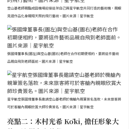
空山基老師親臨成田機場迎接這架自己與星宇航空共同打造的藝術機，親眼
見證作品化身翱翔天際的飛行藝術。圖片來源｜星宇航空
張國煒董事長(圖左)與空山基(圖右)老師在合作初期便相約，要將這件藝術
品親自飛到老師面前。圖片來源｜星宇航空
星宇航空張國煒董事長邀請空山基老師於機艙內親筆簽名落款，未來旅客將
可於客艙內親眼欣賞大師珍貴簽名。圖片來源｜星宇航空
亮點二：木村光希 Kōki, 擔任形象大