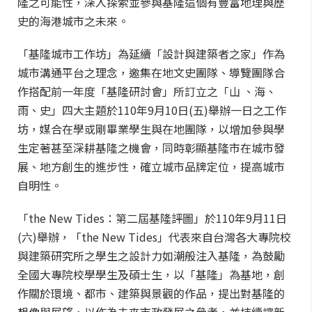
隆之可能性，深入探索並參與基隆這個有豐富地理與歷
史的海港城市之未來。
「基隆城市工作坊」為延續「設計與建築者之家」作為
城市溝通平台之理念，邀集在地文史團隊、導覽團隊合
作搭配前一年度「基隆研討會」所訂立之「山 、海、
雨、史」四大主題於110年9月10日(五)舉辦一日之工作
坊，媒合在學或剛畢業學生與在地團隊，以增加參與學
生定著甚至深耕基隆之機會，同時彰顯基隆市在城市發
展、地方創生的進步性，確立城市品牌定位，提高城市
自明性。
「the New Tides：第二屆基隆評圖」於110年9月11日
(六)舉辦，「the New Tides」代表來自台灣各大專院校
與建築研究所之學生之設計力如潮般注入基隆，為鼓勵
全國大專院校學學生及碩士生，以「基隆」為基地，創
作關於環境、都市、建築與景觀的作品，提出對基隆的