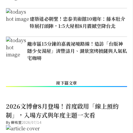
建築迷必朝聖！忠泰美術館10週年：藤本壯介
特展打頭陣，1:5大屋根8月震撼空降台北
離市區15分鐘的嘉義祕境路線！造訪「台版神
隱少女湯屋」清豐濤月、湖景窯烤披薩與人氣私
宅咖啡
接下篇文章
2026文博會8月登場！首度啟用「線上預約
制」，入場方式與年度主題一次看
By
蘇祐萱
2026/07/14