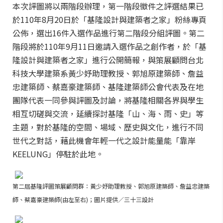
本次評圖將以兩階段辦理，第一階段徵件之評選結果已
於110年8月20日於「基隆設計與建築者之家」粉絲專頁
公佈，選出16件入選作品進行第二階段分組評圖。第二
階段將於110年9月11日邀請入選作品之創作者，於「基
隆設計與建築者之家」進行公開簡報，與策展顧問台北
科技大學建築系黃少妤助理教授、郭旭原建築師、詹益
忠建築師、蔡嘉豪建築師、基隆建築師公會代表及在地
團隊代表一同參與評圖及討論，將基隆相關各界與學生
相互切磋與交流，延續探討基隆「山、海、雨、史」等
主題，對於基隆的空間、場域、歷史與文化，進行不同
世代之對話，藉此機會年輕一代之設計能量能「靠岸
KEELUNG」停駐於此地。
第二屆基隆評圖策展顧問群：黃少妤助理教授、
郭旭原建築師、
詹益忠建築
師、
蔡嘉豪建築師(由左至右)；圖片提供／三十三設計