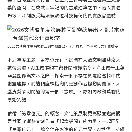
義的空間。在乘載百年記憶的古蹟建築之中，踏入實體
場域，深刻感受無法被數位科技備份的真實感官體驗。
2026文博會年度策展將回到空總展出。圖片來源｜台灣當代文化實驗室
本屆年度主題「第零位元」，試圖在人類文明加速沒入
數位洪流，AI生成能夠在微秒間轉譯指令，產出成千上萬
華麗圖像與文本之際，探索一個不存在於電腦邏輯中的
幽靈座標，而這個座標指向的是創作者撥動開關前，大
腦皮質瞬間閃過的第一個「念頭」，亦如同啟動萬物的
原始咒語。
依循「第零位元」的概念，文化策展將更彰顯並邀請觀
眾共同守護藝文創作者「起念瞬間」的力量，一起回到
「第零位元」，讓文化在冰冷的位元世界、AI世代，持續