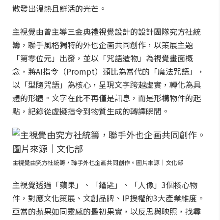
散發出溫熱且鮮活的光芒。
主視覺由曾主導三金典禮視覺設計的設計團隊究方社統
籌，聯手風格獨特的外也企画共同創作，以策展主題
「第零位元」出發，並以「咒語造物」為視覺畫面概
念，將AI指令（Prompt）類比為當代的「魔法咒語」，
以「型隨咒語」為核心，呈現文字跨越虛實，轉化為具
體的形體。文字在此不再僅是訊息，而是形構物件的起
點，記錄從虛擬指令到物質生成的轉譯瞬間。
主視覺由究方社統籌，聯手外也企画共同創作。圖片來源｜文化部
主視覺透過「蘋果」、「鑰匙」、「人像」3個核心物
件，對應文化策展、文創品牌、IP授權的3大產業維度。
亞當的蘋果如同靈感的最初果實，以反思與映照，找尋