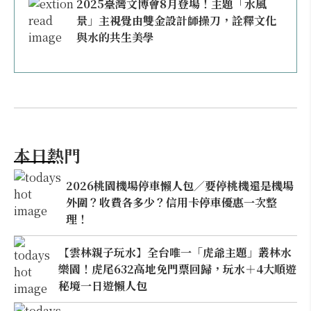
2025臺灣文博會8月登場！主題「水風
景」主視覺由雙金設計師操刀，詮釋文化
與水的共生美學
本日熱門
2026桃園機場停車懶人包／要停桃機還是機場
外圍？收費各多少？信用卡停車優惠一次整
理！
【雲林親子玩水】全台唯一「虎爺主題」叢林水
樂園！虎尾632高地免門票回歸，玩水＋4大順遊
秘境一日遊懶人包