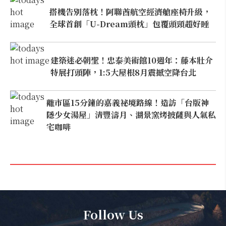
搭機告別落枕！阿聯酋航空經濟艙座椅升級，
全球首創「U-Dream頭枕」包覆頭頸超好睡
建築迷必朝聖！忠泰美術館10週年：藤本壯介
特展打頭陣，1:5大屋根8月震撼空降台北
離市區15分鐘的嘉義祕境路線！造訪「台版神
隱少女湯屋」清豐濤月、湖景窯烤披薩與人氣私
宅咖啡
Follow Us