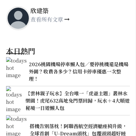
欣建築
查看所有文章
本日熱門
2026桃園機場停車懶人包／要停桃機還是機場
外圍？收費各多少？信用卡停車優惠一次整
理！
【雲林親子玩水】全台唯一「虎爺主題」叢林水
樂園！虎尾632高地免門票回歸，玩水＋4大順遊
秘境一日遊懶人包
搭機告別落枕！阿聯酋航空經濟艙座椅升級，
全球首創「U-Dream頭枕」包覆頭頸超好睡