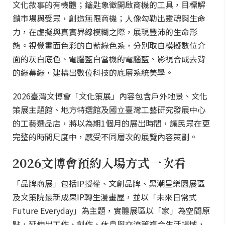
文化敘事的有機體；鑰匙象徵開啟商機的工具，目標解
鎖市場與受眾，創造無限商機；人像勾勒出靈魂與生命
力，在虛擬與真實界線模糊之際，展現豐沛的生命形
態。視覺畫面色彩的白藍綠色系，分別取自模擬數位介
面的灰白底色、電腦藍白當機的電腦藍、影視合成去背
的綠幕綠，建構出數位科技的底層系統美學。
2026臺灣文博會「文化策展」內容包含戶外地景、文化
策展主題館、地方特選館及國立臺灣工藝研究發展中心
的工藝選品店，將以為期1個月的展出時間，讓民眾在更
完整的時間尺度中，感受不同層次的展覽內容策劃。
2026文博會預約入場方式一次看
「品牌商展」包括IP授權、文創品牌、黑潮星樂園展區
及文策院最新成果IP轉生漫畫屋，並以「未來日常式
Future Everyday」為主題，實體展區以「家」為空間原
點，延伸出工作、創作、休息與交流等複合生活場域，