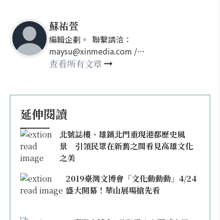
蘇祐萱
編輯企劃。 聯繫請洽：
maysu@xinmedia.com /
may860527@gmail.com
查看所有文章
延伸閱讀
北號誌樓、雄鎮北門重現港都歷史風
景 引領民眾在新舊之間看見高雄文化
之美
2019臺灣文博會「文化動動動」4/24
盛大開幕！華山展場搶先看