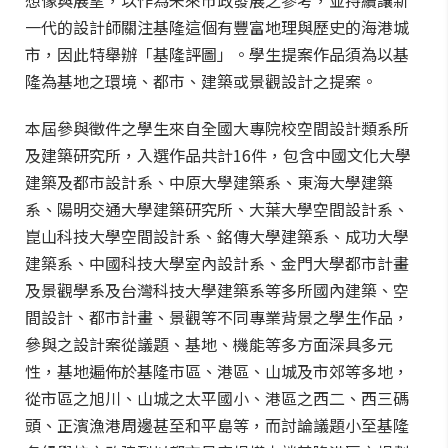
想像與展望，以作為未來市政發展之參考，並持續讓新
一代的設計師關注基隆這個有豐富地理與歷史的海港城
市，因此特舉辦「基隆評圖」。學生提案作品須為以基
隆為基地之環境、都市、建築或景觀設計之提案。
本屆參與徵
件之學生來自全國大專院校空間設計類系所
及建築研究所，入選作品共計16件，包含中國文化大學
建築及都市設計系、中原大學建築系、東海大學建築
系、陽明交通大學建築研究所、大葉大學空間設計系、
崑山科技大學空間設計系、銘傳大學建築系、成功大學
建築系、中國科技大學室內設計系、金門大學都市計畫
及景觀學系及台灣科技大學建築系
等多所國內建築、空
間設計、都市計畫、景觀等不同專業背景之學生作品，
參與之設計案從議題、基地、機能等多方面深具多元
性，基地遍佈於基隆市區、港區、山城及市郊等多地，
從市區之旭川、山城之太平國小、港區之西二、西三碼
頭、正濱漁港周邊甚至和平島等，而討論議題小至基隆