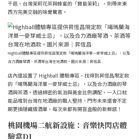
干邑、台灣茉莉花茶與蜂蜜的「寶島茉莉」，則帶來東
西方完美交融的味覺驚喜。
Highball體驗專區提供昇恆昌限定款「噶瑪蘭海洋單一麥芽威士忌」，以及
合力酒廠琴酒、茶酒等台灣在地酒款。圖片來源｜昇恆昌
店內還設置了 Highball 體驗專區，找得到昇恆昌限定款
的「噶瑪蘭海洋單一麥芽威士忌」，以及合力酒廠的琴
酒與茶酒。透過綿密的氣泡與黃金比例調配，一入口就
能品嚐到台灣在地酒廠的職人堅持。門市未來還會不定
期更換隱藏版酒單，每次來都有開盲盒般的新鮮感！
桃園機場二航新設施：音樂快閃店體
驗當DJ