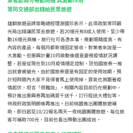
業者認為可帶動商機 具激勵作用
等同交通部出錢給民眾旅遊
雄獅旅遊品牌策略總經理游國珍表示，此項政策等同觀
光局出錢讓民眾去旅遊，若20億元有8成人使用，至少帶
動16億元商機，旅行社可各憑本事，規劃吸睛度高、有
內容的產品，每個月都新增固定營收，對業者來說是一
大激勵。但振興計畫10月啟動後還是要視疫情狀況調
整，若是從現在到10月疫情穩定控制，恐怕國旅券一推
出就會被搶光，由於國旅券還是有固定的使用效期，預
計短時間內大家不見得會馬上使用掉，買氣也將跟著疫
情起伏，坦言「很難說」。相關內容目前仍在規劃中，
預計推出振興券再加碼買千送千，訂行程送大禮包等，
待政府政策明朗後再推出。日前桃園推出團體旅遊補
助，即日起至10/22報名兩天一夜桃園團體旅遊，每位旅
客可補助700元，目前也看出帶動出團成效。