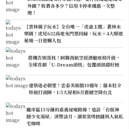
外圍？收費各多少？信用卡停車優惠一次整
理！
【雲林親子玩水】全台唯一「虎爺主題」叢林水
樂園！虎尾632高地免門票回歸，玩水＋4大順遊
秘境一日遊懶人包
搭機告別落枕！阿聯酋航空經濟艙座椅升級，
全球首創「U-Dream頭枕」包覆頭頸超好睡
建築迷必朝聖！忠泰美術館10週年：藤本壯介
特展打頭陣，1:5大屋根8月震撼空降台北
離市區15分鐘的嘉義祕境路線！造訪「台版神
隱少女湯屋」清豐濤月、湖景窯烤披薩與人氣私
宅咖啡