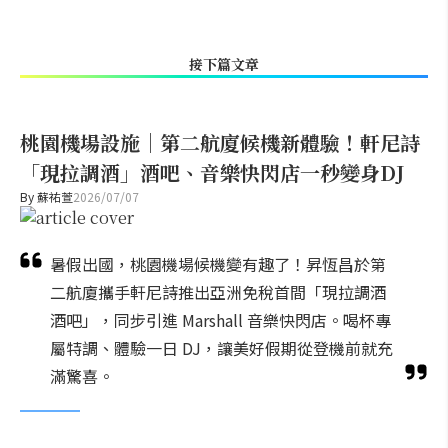
接下篇文章
桃園機場設施｜第二航廈候機新體驗！軒尼詩
「現拉調酒」酒吧、音樂快閃店一秒變身DJ
By
蘇祐萱
2026/07/07
暑假出國，桃園機場候機變有趣了！昇恆昌於第
二航廈攜手軒尼詩推出亞洲免稅首間「現拉調酒
酒吧」，同步引進 Marshall 音樂快閃店。喝杯專
屬特調、體驗一日 DJ，讓美好假期從登機前就充
滿驚喜。