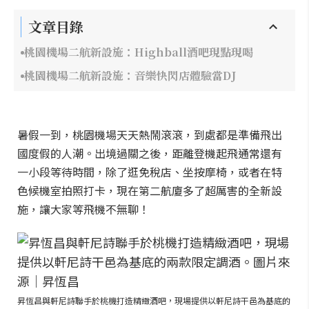
文章目錄
桃園機場二航新設施：Highball酒吧現點現喝
桃園機場二航新設施：音樂快閃店體驗當DJ
暑假一到，桃園機場天天熱鬧滾滾，到處都是準備飛出
國度假的人潮。出境過關之後，距離登機起飛通常還有
一小段等待時間，除了逛免稅店、坐按摩椅，或者在特
色候機室拍照打卡，現在第二航廈多了超厲害的全新設
施，讓大家等飛機不無聊！
昇恆昌與軒尼詩聯手於桃機打造精緻酒吧，現場提供以軒尼詩干邑為基底的