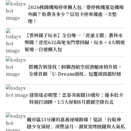
2026桃園機場停車懶人包／要停桃機還是機場
外圍？收費各多少？信用卡停車優惠一次整
理！
【雲林親子玩水】全台唯一「虎爺主題」叢林水
樂園！虎尾632高地免門票回歸，玩水＋4大順遊
秘境一日遊懶人包
搭機告別落枕！阿聯酋航空經濟艙座椅升級，
全球首創「U-Dream頭枕」包覆頭頸超好睡
建築迷必朝聖！忠泰美術館10週年：藤本壯介
特展打頭陣，1:5大屋根8月震撼空降台北
離市區15分鐘的嘉義祕境路線！造訪「台版神
隱少女湯屋」清豐濤月、湖景窯烤披薩與人氣私