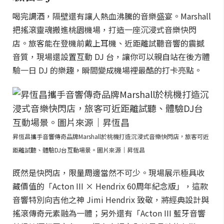
喝完調酒，隔壁還有讓人熱血沸騰的音樂盛宴。Marshall
把搖滾靈魂搬進桃園機場，打造一座沉浸式音樂快閃
店。旅客能在登機前戴上耳機、近距離試聽音響的震撼
音質，現場還設置互動 DJ 台，讓你可以親自站在後方體
驗一日 DJ 的樂趣，瞬間變成機場裡最酷的打卡亮點。
昇恆昌攜手音響傳奇品牌Marshall於桃機打造沉浸式音樂快閃店，旅客可近
距離試聽、體驗DJ台互動場景。圖片來源｜昇恆昌
既然是快閃店，限量周邊當然不可少。現場展示極具收
藏價值的「Acton III × Hendrix 60周年紀念版」，這款
音響特別向吉他之神 Jimi Hendrix 致敬，將經典設計與
搖滾傳奇元素融為一體；另外還有「Acton III 藍牙音響