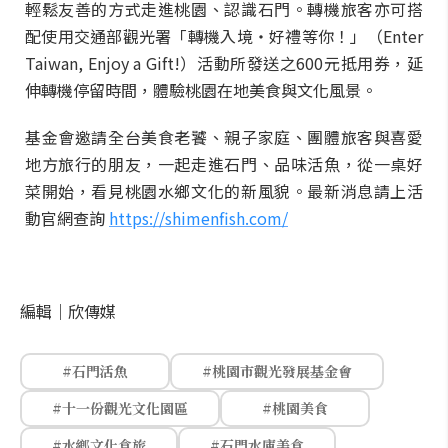
輕鬆友善的方式走進桃園、認識石門。轉機旅客亦可搭
配使用交通部觀光署「轉機入境・好禮等你！」（Enter
Taiwan, Enjoy a Gift!）活動所發送之600元抵用券，延
伸轉機停留時間，體驗桃園在地美食與文化風景。
基金會邀請全台美食老饕、親子家庭、團體旅客與喜愛
地方旅行的朋友，一起走進石門、品味活魚，從一桌好
菜開始，看見桃園水鄉文化的新風貌。最新消息請上活
動官網查詢
https://shimenfish.com/
編輯｜
欣傳媒
#石門活魚
#桃園市觀光發展基金會
#十一份觀光文化園區
#桃園美食
#水鄉文化食旅
#石門水庫美食