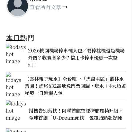
查看所有文章
本日熱門
2026桃園機場停車懶人包／要停桃機還是機場
外圍？收費各多少？信用卡停車優惠一次整
理！
【雲林親子玩水】全台唯一「虎爺主題」叢林水
樂園！虎尾632高地免門票回歸，玩水＋4大順遊
秘境一日遊懶人包
搭機告別落枕！阿聯酋航空經濟艙座椅升級，
全球首創「U-Dream頭枕」包覆頭頸超好睡