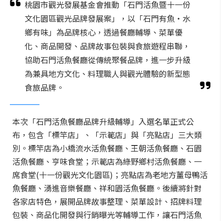
桃園市觀光發展基金會推動「石門活魚暨十一份
文化園區觀光品牌發展案」，以「石門有魚・水
鄉有味」為品牌核心，透過餐廳輔導、菜單優
化、商品開發、品牌故事包裝與食旅遊程串聯，
協助石門活魚餐廳從傳統聚餐品牌，進一步升級
為兼具地方文化、料理職人與觀光體驗的新型態
食旅品牌。
本次「石門活魚餐廳品牌升級輔導」入選名單正式公
布，包含「標竿店」、「示範店」與「亮點店」三大類
別。標竿店為小橋流水活魚餐廳、王朝活魚餐廳、石園
活魚餐廳、亨味食堂；示範店為綠野鄉村活魚餐廳、一
席食堂(十一份觀光文化園區)；亮點店為老地方薑母鴨活
魚餐廳、湧進音樂餐廳、祥和園活魚餐廳。後續將針對
各家店特色，展開品牌故事整理、菜單設計、招牌料理
包裝、商品化開發與行銷曝光等輔導工作，讓石門活魚