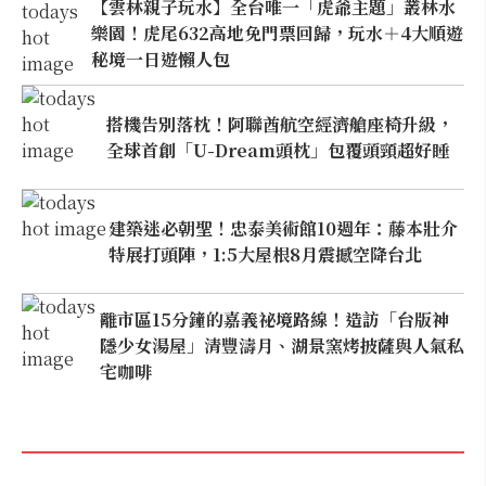
【雲林親子玩水】全台唯一「虎爺主題」叢林水
樂園！虎尾632高地免門票回歸，玩水＋4大順遊
秘境一日遊懶人包
搭機告別落枕！阿聯酋航空經濟艙座椅升級，
全球首創「U-Dream頭枕」包覆頭頸超好睡
建築迷必朝聖！忠泰美術館10週年：藤本壯介
特展打頭陣，1:5大屋根8月震撼空降台北
離市區15分鐘的嘉義祕境路線！造訪「台版神
隱少女湯屋」清豐濤月、湖景窯烤披薩與人氣私
宅咖啡