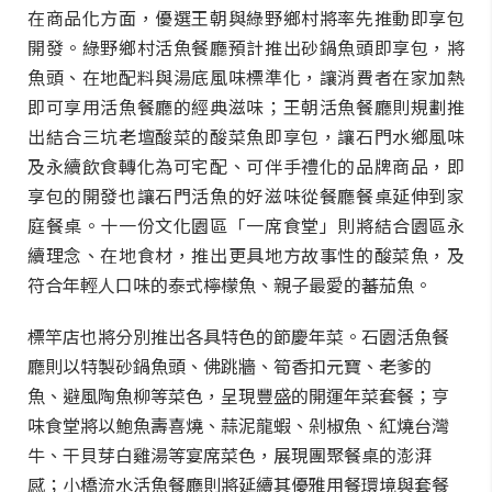
在商品化方面，優選王朝與綠野鄉村將率先推動即享包
開發。綠野鄉村活魚餐廳預計推出砂鍋魚頭即享包，將
魚頭、在地配料與湯底風味標準化，讓消費者在家加熱
即可享用活魚餐廳的經典滋味；王朝活魚餐廳則規劃推
出結合三坑老壇酸菜的酸菜魚即享包，讓石門水鄉風味
及永續飲食轉化為可宅配、可伴手禮化的品牌商品，即
享包的開發也讓石門活魚的好滋味從餐廳餐桌延伸到家
庭餐桌。十一份文化園區「一席食堂」則將結合園區永
續理念、在地食材，推出更具地方故事性的酸菜魚，及
符合年輕人口味的泰式檸檬魚、親子最愛的蕃茄魚。
標竿店也將分別推出各具特色的節慶年菜。石園活魚餐
廳則以特製砂鍋魚頭、佛跳牆、筍香扣元寶、老爹的
魚、避風陶魚柳等菜色，呈現豐盛的開運年菜套餐；亨
味食堂將以鮑魚壽喜燒、蒜泥龍蝦、剁椒魚、紅燒台灣
牛、干貝芽白雞湯等宴席菜色，展現團聚餐桌的澎湃
感；小橋流水活魚餐廳則將延續其優雅用餐環境與套餐