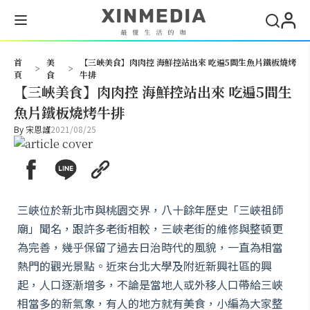
搜尋
首
美
【三峽美食】肉肉控 海鮮控站出來 吃遍5間生魚片鐵板燒烤
>
>
頁
食
牛排
【三峽美食】肉肉控 海鮮控站出來 吃遍5間生
魚片鐵板燒烤牛排
By
宋恩謹
2021/08/25
三峽位於新北市與桃園交界，八十餘年歷史「三峽祖師
廟」聞名，跟許多老街相較，三峽老街的維修與整頓更
為完善，幾乎保留了過去日治時代的風貌，一直為相當
熱門的觀光景點。近來台北大學及附近新興社區的興
起，人口逐漸增多，不論是當地人或外移人口帶給三峽
相當多的新氣象，有人的地方就有美食，小編為大家整