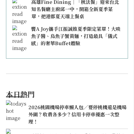
高雄Fine Dining｜「秋法餐」迎來台北
知名餐廳主廚邱一中，開箱全新夏季菜
單，把港都夏天端上餐桌
饗A Joy攜手江振誠推夏季限定菜單！大啖
魚子醬、烏魚子蟹黃麵，打造最具「儀式
感」的奢華Buffet體驗
本日熱門
2026桃園機場停車懶人包／要停桃機還是機場
外圍？收費各多少？信用卡停車優惠一次整
理！