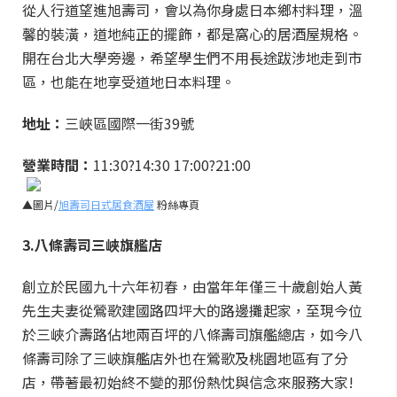
從人行道望進旭壽司，會以為你身處日本鄉村料理，溫
馨的裝潢，道地純正的擺飾，都是窩心的居酒屋規格。
開在台北大學旁邊，希望學生們不用長途跋涉地走到市
區，也能在地享受道地日本料理。
地址：
三峽區國際一街39號
營業時間：
11:30?14:30 17:00?21:00
▲圖片/
旭壽司日式居食酒屋
粉絲專頁
3.八條壽司三峽旗艦店
創立於民國九十六年初春，由當年年僅三十歲創始人黃
先生夫妻從鶯歌建國路四坪大的路邊攤起家，至現今位
於三峽介壽路佔地兩百坪的八條壽司旗艦總店，如今八
條壽司除了三峽旗艦店外也在鶯歌及桃園地區有了分
店，帶著最初始終不變的那份熱忱與信念來服務大家!