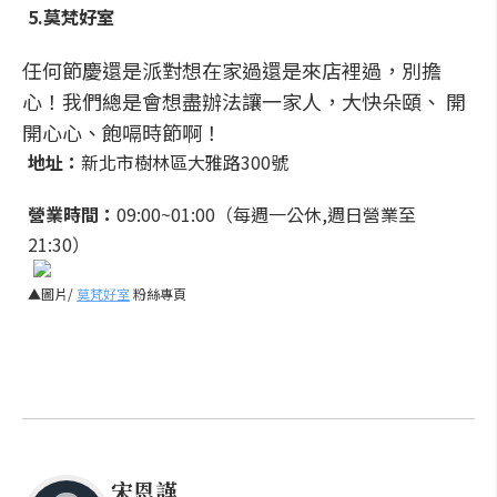
5.莫梵好室
任何節慶還是派對想在家過還是來店裡過，別擔
心！我們總是會想盡辦法讓一家人，大快朵頤、 開
開心心、飽嗝時節啊！
地址：
新北市樹林區大雅路300號
營業時間：
09:00~01:00（每週一公休,週日營業至
21:30）
▲圖片/
莫梵好室
粉絲專頁
宋恩謹