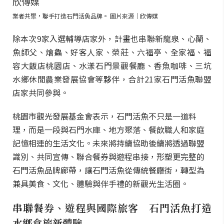
業者共聚，聯手打造石門活魚品牌。 圖片來源｜欣傳媒
除本次9家入選輔導店家外，計畫也串聯新龍泉、心蘭、
魚師父、燴鱻、好客人家、榮莊、六福亭、全家福、福
容大飯店桃園店、水漾石門景觀餐廳、香魚咖啡、三坑
水鄉休閒農業發展協會等夥伴，合計21家石門活魚聯盟
店家共同參與。
桃園市觀光發展基金會表示，石門活魚不只是一道料
理，而是一段與石門水庫、地方聚落、餐飲職人和家庭
記憶相連的生活文化。未來將持續協助後續將透過聯盟
識別、共同宣傳、聯合餐券與遊程串接，形塑更完整的
石門活魚品牌廊帶，讓石門活魚從傳統餐廳街，轉型為
兼具美食、文化、體驗與伴手禮的新觀光生活圈。
串聯餐券、遊程與國際旅客 石門活魚打造
水鄉食旅新體驗