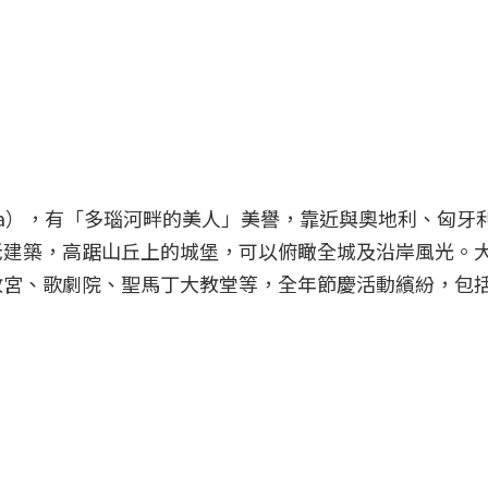
lava），有「多瑙河畔的美人」美譽，靠近與奧地利、匈
老建築，高踞山丘上的城堡，可以俯瞰全城及沿岸風光。
教宮、歌劇院、聖馬丁大教堂等，全年節慶活動繽紛，包