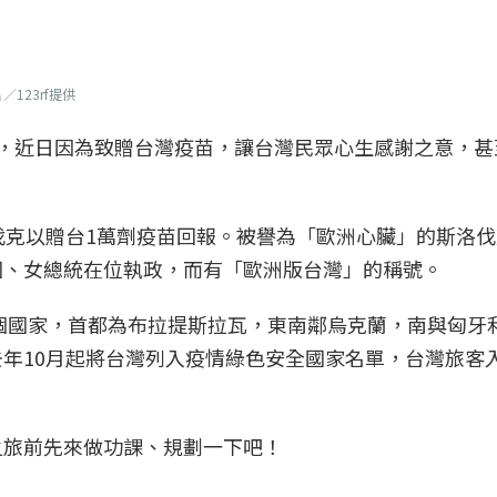
123rf提供
國，近日因為致贈台灣疫苗，讓台灣民眾心生感謝之意，甚
伐克以贈台1萬劑疫苗回報。被譽為「歐洲心臟」的斯洛
國、女總統在位執政，而有「歐洲版台灣」的稱號。
兩個國家，首都為布拉提斯拉瓦，東南鄰烏克蘭，南與匈牙
年10月起將台灣列入疫情綠色安全國家名單，台灣旅客
之旅前先來做功課、規劃一下吧！