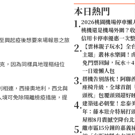
本日熱門
1
.
2026桃園機場停車懶
桃機還是機場外圍？
信用卡停車優惠一次
至興起疫後想要來場報恩之旅
2
.
【雲林親子玩水】全
主題」叢林水樂園！虎
免門票回歸，玩水＋
伐克，因為同樣具地理樞紐位
一日遊懶人包
3
.
搭機告別落枕！阿聯
座椅升級，全球首創「U
利相連，西接奧地利，西北與
頭枕」包覆頭頸超好
入境可免除隔離檢疫措施，提
4
.
建築迷必朝聖！忠泰美
年：藤本壯介特展打頭
屋根8月震撼空降台北
5
.
離市區15分鐘的嘉義