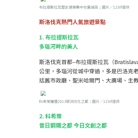
布拉提斯拉瓦歷史建築集中在舊城區；圖片／123rf提供
斯洛伐克熱門人氣旅遊景點
1. 布拉提斯拉瓦
多瑙河畔的美人
斯洛伐克首都–布拉提斯拉瓦（Bratis
公里，多瑙河從城中穿過，多是巴洛克
括舊市政廳、聖米哈爾門、大廣場、主
科希策獲選2013歐洲文化之都；圖片／123rf提供
2. 科希策
昔日鋼鐵之都 今日文創之都