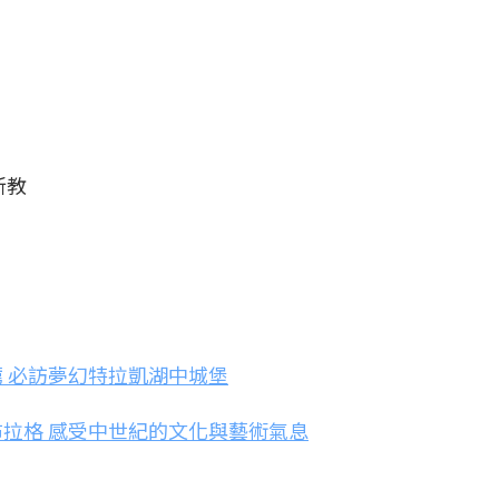
新教
 必訪夢幻特拉凱湖中城堡
拉格 感受中世紀的文化與藝術氣息