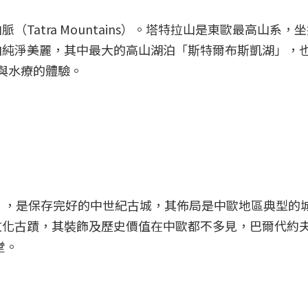
Tatra Mountains）。塔特拉山是東歐最高山系
泊純淨美麗，其中最大的高山湖泊「斯特爾布斯凱湖」，
水與水療的體驗。
ov），是保存完好的中世紀古城，其佈局是中歐地區典型
文化古蹟，其裝飾及歷史價值在中歐都不多見，巴爾代約
堂。