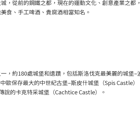
二大城，從前的鋼鐵之都，現在的運動文化、創意產業之都，
地美食、手工啤酒、貴腐酒相當知名。
，約180處城堡和遺蹟，包括斯洛伐克最美麗的城堡–波耶尼
；中歐保存最大的中世紀古堡–斯皮什城堡（Spis Castl
傳說的卡克特采城堡（Cachtice Castle）。