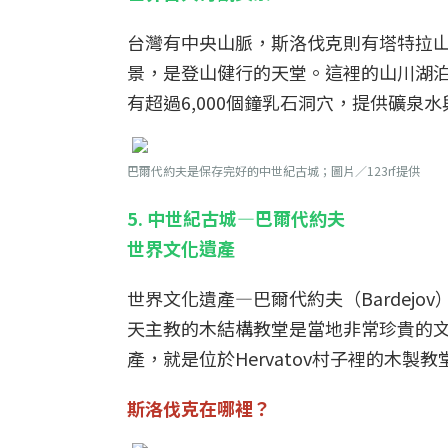
台灣有中央山脈，斯洛伐克則有塔特拉山脈（
景，是登山健行的天堂。這裡的山川湖
有超過6,000個鐘乳石洞穴，提供礦泉
巴爾代約夫是保存完好的中世紀古城；圖片／123rf提供
5. 中世紀古城—巴爾代約夫
世界文化遺產
世界文化遺產—巴爾代約夫（Bardej
天主教的木結構教堂是當地非常珍貴的
產，就是位於Hervatov村子裡的木製教
斯洛伐克在哪裡？