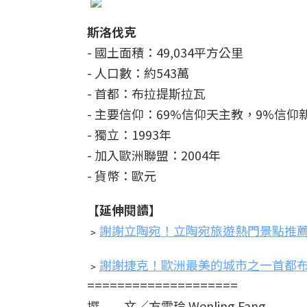
斯洛伐克
- 國土面積：49,034平方公里
- 人口數：約543萬
- 首都：布拉提斯拉瓦
- 主要信仰：69%信仰天主教，9%信仰
- 獨立：1993年
- 加入歐洲聯盟：2004年
- 貨幣：歐元
【延伸閱讀】
﹥
謝謝立陶宛！立陶宛旅遊熱門景點推薦
﹥
謝謝捷克！歐洲最美的城市之一首都布
====================
撰 文／方雯玲 Wenling Fang