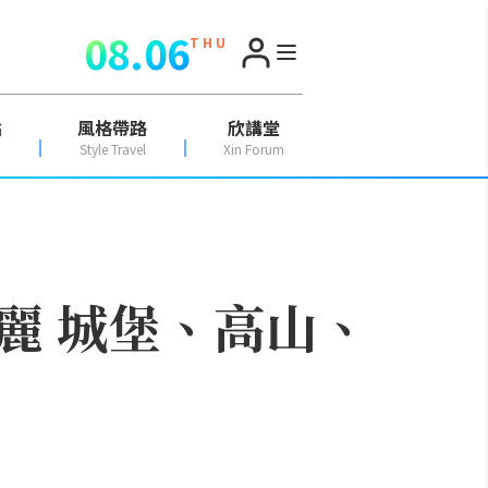
08.06
T H U
點
風格帶路
欣講堂
Style Travel
Xin Forum
麗 城堡、高山、