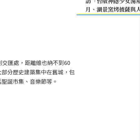
訪「台版神隱少女湯
月、湖景窯烤披薩與
牙利交匯處，距離維也納不到60
大部分歷史建築集中在舊城，包
括聖誕市集、音樂節等。