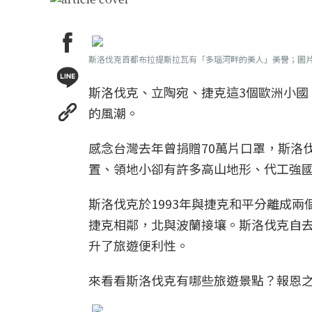
斯洛伐克首都布拉提斯拉瓦有「多瑙河畔的美人」美譽；圖片／
斯洛伐克、立陶宛、捷克這3個歐洲小
的風潮。
感念台灣去年曾捐贈70萬片口罩，斯洛
置、領地小卻有許多高山地形、代工強
斯洛伐克於1993年與捷克和平分離成
捷克相鄰，北與波蘭接壤。斯洛伐克自去
升了旅遊便利性。
來看看斯洛伐克有哪些旅遊景點？報恩