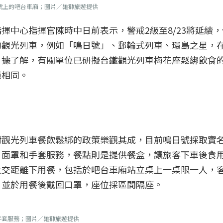
日號上的吧台車廂；圖片／雄獅旅遊提供
揮中心指揮官陳時中日前表示，警戒2級至8/23將延續
的觀光列車，例如「鳴日號」、郵輪式列車、環島之星，
據了解，有關單位已研擬台鐵觀光列車梅花座鬆綁飲食的辦法
範相同。
對觀光列車餐飲鬆綁的政策樂觀其成，目前鳴日號採取實
、面罩和手套服務，餐點則是提供餐盒，讓旅客下車後食
社交距離下用餐，包括於吧台車廂站立桌上一桌限一人，
，並於用餐後戴回口罩，座位採區間隔座。
手套服務；圖片／雄獅旅遊提供