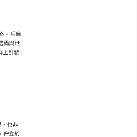
答案。兵庫
線結構與世
群上引發
構，也非
野，佇立於