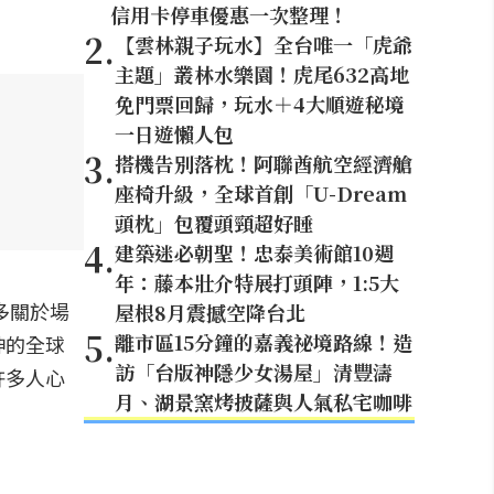
信用卡停車優惠一次整理！
2
.
【雲林親子玩水】全台唯一「虎爺
主題」叢林水樂園！虎尾632高地
免門票回歸，玩水＋4大順遊秘境
一日遊懶人包
3
.
搭機告別落枕！阿聯酋航空經濟艙
座椅升級，全球首創「U-Dream
頭枕」包覆頭頸超好睡
4
.
建築迷必朝聖！忠泰美術館10週
年：藤本壯介特展打頭陣，1:5大
多關於場
屋根8月震撼空降台北
5
.
離市區15分鐘的嘉義祕境路線！造
神的全球
訪「台版神隱少女湯屋」清豐濤
許多人心
月、湖景窯烤披薩與人氣私宅咖啡