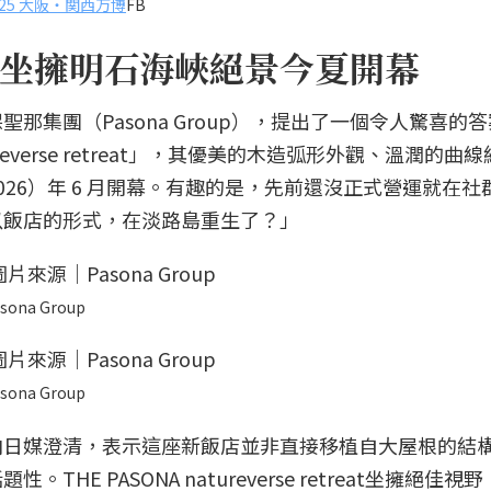
2025 大阪・関西万博
FB
坐擁明石海峽絕景今夏開幕
那集團（Pasona Group），提出了一個令人驚喜的
ureverse retreat」，其優美的木造弧形外觀、溫潤的曲
26）年 6 月開幕。有趣的是，先前還沒正式營運就在社
以飯店的形式，在淡路島重生了？」
sona Group
sona Group
向日媒澄清，表示這座新飯店並非直接移植自大屋根的結
E PASONA natureverse retreat坐擁絕佳視