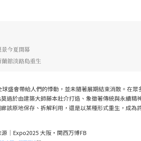
絕景今夏開幕
荷蘭館淡路島重生
場全球盛會帶給人們的悸動，並未隨著展期結束消散。在眾
點莫過於由建築大師藤本壯介打造、象徵著傳統與永續精
迴廊該原地保存、拆解利用，還是以某種形式重生，成為