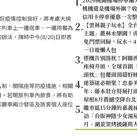
1
.
2026桃園機場停車懶
桃機還是機場外圍？
信用卡停車優惠一次
，但疫情控制良好，將考慮大規
2
.
【雲林親子玩水】全
在列車上一邊搭車、一邊用餐為
主題」叢林水樂園！虎
，陳時中今(8/20)日即表
免門票回歸，玩水＋
一日遊懶人包
3
.
搭機告別落枕！阿聯
座椅升級，全球首創「U
頭枕」包覆頭頸超好
4
.
建築迷必朝聖！忠泰美
名制、間隔座等防疫措施，相關
年：藤本壯介特展打頭
用。若開放列車內飲食，將有助
屋根8月震撼空降台北
客廳車廂沙發區及旅客個人座位
5
.
離市區15分鐘的嘉義
訪「台版神隱少女湯
月、湖景窯烤披薩與