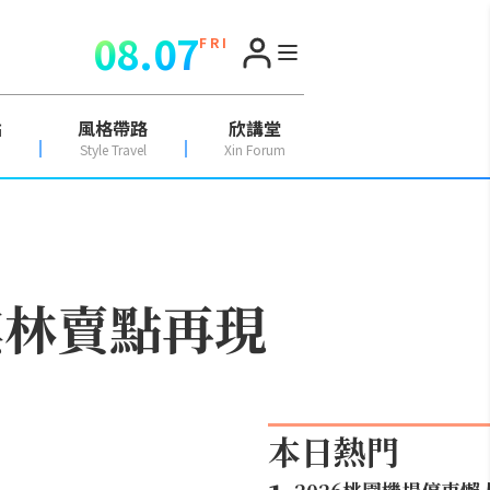
08.07
F R I
點
風格帶路
欣講堂
Style Travel
Xin Forum
其林賣點再現
本日熱門