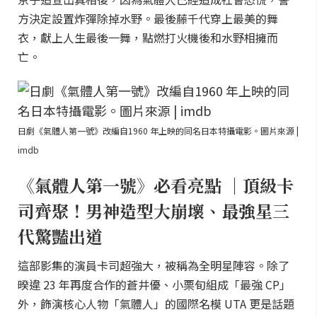
方決定設置炸彈除掉水野。最後藤千代穿上最美的舞
衣，獻上人生最後一舞，點燃打火機後和水野相擁而
亡。
日劇《氣體人第一號》改編自1960 年上映的同名日本特攝電影。圖片來源 |
imdb
《氣體人第一號》必看亮點 ｜頂級卡
司齊聚！男神造型大崩壞、最強星三
代驚豔出道
這部影集的演員卡司超強大，被稱為全明星陣容。除了
暌違 23 年再度合作的蒼井優、小栗旬組成「最強 CP」
外，飾演核心人物「氣體人」的國際名模 UTA 更是話題