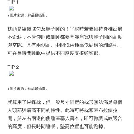
TIP 1
?圖片來源：蘇品麟攝影。
枕頭是給後腦勺及脖子睡的！平躺時若要維持脊椎延展
不歪斜，不管仰睡或側睡都要塞滿肩寬與脖子間的高度
與空隙。具有兩側高、中間低兩種高低結構的蝴蝶枕，
可在長時間睡眠中提供不同厚度支撐頭頸部。
TIP 2
?圖片來源：蘇品麟攝影。
就算用了蝴蝶枕，但一般尺寸固定的枕形無法滿足每個
人頭部與肩高不同的特性。此時可將枕頭表布拉鍊拉
開，於左右兩邊的側睡區塞入書本，即可微調成較適合
的高度，但長時間睡眠，墊高位置也可能跑掉。