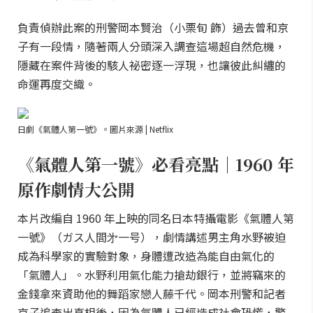
負責偵辦此案的刑警岡本賢治（小栗旬 飾）過去曾和京
子有一段情，隨著兩人分頭深入調查這場超自然危機，
隱藏在案件背後的駭人祕密逐一浮現，也讓彼此糾纏的
命運再度交織。
日劇《氣體人第一號》。圖片來源 | Netflix
《氣體人第一號》必看亮點｜1960 年
原作劇情大公開
本片改編自 1960 年上映的同名日本特攝電影《氣體人第
一號》（ガス人間㐧一号），劇情講述男主角水野被迫
成為科學家的實驗對象，身體遭改造為能自由氣化的
「氣體人」。水野利用氣化能力搶劫銀行，並將竊來的
金錢拿來資助他的舞蹈家戀人藤千代。岡本刑警和記者
京子追查出真相後，因為氣體人已經造成社會恐慌，警