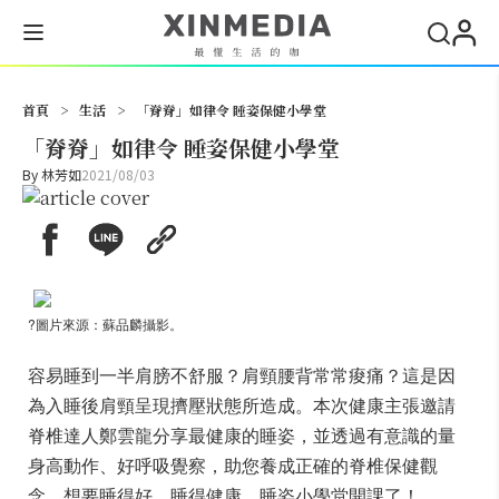
搜尋
首頁
>
生活
>
「脊脊」如律令 睡姿保健小學堂
「脊脊」如律令 睡姿保健小學堂
By
林芳如
2021/08/03
?圖片來源：蘇品麟攝影。
容易睡到一半肩膀不舒服？肩頸腰背常常痠痛？這是因
為入睡後肩頸呈現擠壓狀態所造成。本次健康主張邀請
脊椎達人鄭雲龍分享最健康的睡姿，並透過有意識的量
身高動作、好呼吸覺察，助您養成正確的脊椎保健觀
念，想要睡得好、睡得健康，睡姿小學堂開課了！