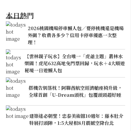
本日熱門
2026桃園機場停車懶人包／要停桃機還是機場
外圍？收費各多少？信用卡停車優惠一次整
理！
【雲林親子玩水】全台唯一「虎爺主題」叢林水
樂園！虎尾632高地免門票回歸，玩水＋4大順遊
秘境一日遊懶人包
搭機告別落枕！阿聯酋航空經濟艙座椅升級，
全球首創「U-Dream頭枕」包覆頭頸超好睡
建築迷必朝聖！忠泰美術館10週年：藤本壯介
特展打頭陣，1:5大屋根8月震撼空降台北