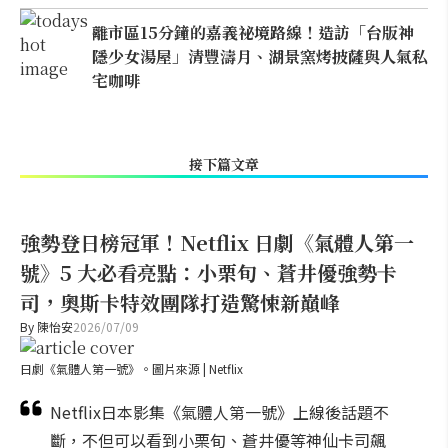
離市區15分鐘的嘉義祕境路線！造訪「台版神
隱少女湯屋」清豐濤月、湖景窯烤披薩與人氣私
宅咖啡
接下篇文章
強勢登日榜冠軍！Netflix 日劇《氣體人第一
號》5 大必看亮點：小栗旬、蒼井優強勢卡
司，奧斯卡特效團隊打造驚悚新巔峰
By
陳怡安
2026/07/09
日劇《氣體人第一號》。圖片來源 | Netflix
Netflix日本影集《氣體人第一號》上線後話題不
斷，不但可以看到小栗旬、蒼井優等神仙卡司飆