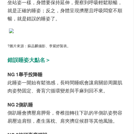
坐站姿一樣，身體要保持延伸，覺察到呼吸輕鬆順暢，
就是正確的睡姿；反之，身體呈現擠壓且呼吸悶窒不順
暢，就是錯誤的睡姿了。
?圖片來源：蘇品麟攝影、李紫妤製表。
錯誤睡姿大點名＞
NG 1舉手投降睡
此睡姿一開始有鬆弛感，長時間睡眠會讓肩關節周圍肌
肉姿勢固定、膏肓穴循環變差與手麻到回不來。
NG 2側趴睡
側趴睡會擠壓肩胛骨，脊椎扭轉往下趴的半側趴姿勢容
易壓迫肩頸，產生落枕、肩夾擠症候群等其他風險。