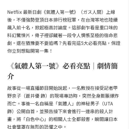
Netflix 最新日劇《氣體人第一號》（ガス人間）上線
後，不僅強勢登頂日本排行榜冠軍，在台灣等地也陸續
飆入前十名，掀起極高討論度。這部劇乍看是重口味的
科幻驚悚片，骨子裡卻藏著一段令人惆悵至極的宿命悲
劇。還在猶豫要不要追嗎？先看完這5大必看亮點，保證
你立刻想點開第一集！
《氣體人第一號》必看亮點｜劇情簡
介
故事從一場直播節目開始說起，一名教授在接受記者甲
野京子（蒼井優 飾）的現場專訪時，突然全身膨脹爆炸
而亡。事後一名自稱是「氣體人」的神秘男子（UTA
飾）公開自首，並預告接下來會進行一連串的殺人計
畫，將「白色中心」的相關人士全都殺害，瞬間讓日本
社會壟罩在無形的恐懼之中。