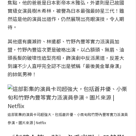
焦點，他的爸爸是日本影帝本木雅弘，外婆則是已故國
寶級女演員樹木希林，被譽為日本最強最帥星三代！雖
然這是他的演員出道作，仍然展現出亮眼演技，令人期
待。
其他還有廣瀨鈴、林遣都、竹野內豐等實力派演員加
盟，竹野內豐這次更是破格出演，以凸額頭、無眉、油
頭長髮的破壞性造型亮相，飾演劇中反派黑道，反差大
到讓不少人直呼完全認不出是號稱「最後黃金單身漢」
的帥氣男神！
這部影集的演員卡司超強大，包括蒼井優、小栗旬和竹野內豐等實力派演員
參演。圖片來源 | Netflix