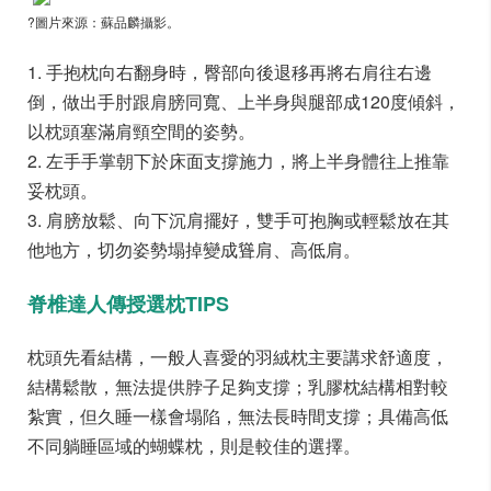
?圖片來源：蘇品麟攝影。
1. 手抱枕向右翻身時，臀部向後退移再將右肩往右邊
倒，做出手肘跟肩膀同寬、上半身與腿部成120度傾斜，
以枕頭塞滿肩頸空間的姿勢。
2. 左手手掌朝下於床面支撐施力，將上半身體往上推靠
妥枕頭。
3. 肩膀放鬆、向下沉肩擺好，雙手可抱胸或輕鬆放在其
他地方，切勿姿勢塌掉變成聳肩、高低肩。
脊椎達人傳授選枕TIPS
枕頭先看結構，一般人喜愛的羽絨枕主要講求舒適度，
結構鬆散，無法提供脖子足夠支撐；乳膠枕結構相對較
紮實，但久睡一樣會塌陷，無法長時間支撐；具備高低
不同躺睡區域的蝴蝶枕，則是較佳的選擇。