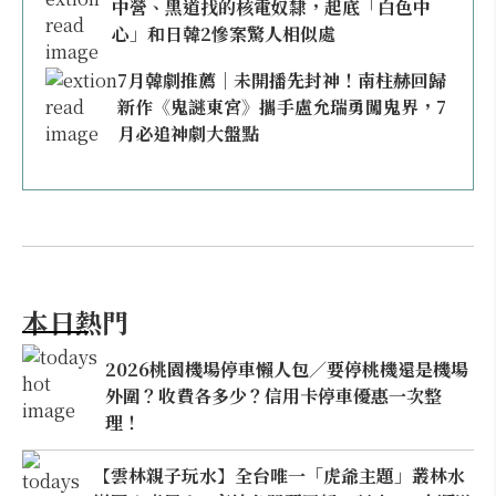
中營、黑道找的核電奴隸，起底「白色中
心」和日韓2慘案驚人相似處
7月韓劇推薦｜未開播先封神！南柱赫回歸
新作《鬼謎東宮》攜手盧允瑞勇闖鬼界，7
月必追神劇大盤點
本日熱門
2026桃園機場停車懶人包／要停桃機還是機場
外圍？收費各多少？信用卡停車優惠一次整
理！
【雲林親子玩水】全台唯一「虎爺主題」叢林水