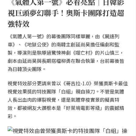
《氣體人第一號》必看亮點｜日韓影
視巨頭夢幻聯手！奧斯卡團隊打造超
強特效
《氣體人第一號》的幕後團隊同樣華麗，由《屍速列
車》、《地獄公使》的南韓主創延尚昊擔任編劇和監
製，導演則是執導過驚悚神劇《噬亡村》的片山慎三，
劇本由延尚昊與長期搭檔柳勇在聯合執筆，台前幕後皆
為日韓頂尖團隊。
視覺特效部分更請來曾以《哥吉拉-1.0》榮獲奧斯卡最佳
視覺效果獎的特技團隊「白組」親自操刀。不管是氣體
人長出血肉的爆裂視覺，還是氣體穿梭實景的擬真特
效，都被網友大讚根本是「好萊塢電影等級」的震撼精
彩。