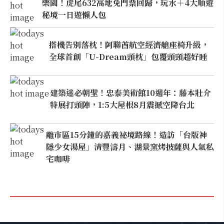
樂園！虎尾632高地免門票回歸，玩水＋4大順遊
秘境一日遊懶人包
搭機告別落枕！阿聯酋航空經濟艙座椅升級，
全球首創「U-Dream頭枕」包覆頭頸超好睡
建築迷必朝聖！忠泰美術館10週年：藤本壯介
特展打頭陣，1:5大屋根8月震撼空降台北
離市區15分鐘的嘉義祕境路線！造訪「台版神
隱少女湯屋」清豐濤月、湖景窯烤披薩與人氣私
宅咖啡