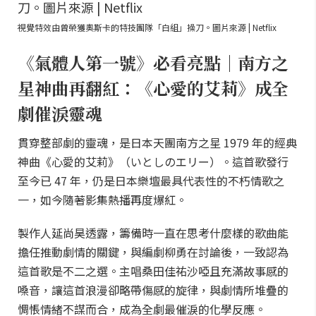
視覺特效由曾榮獲奧斯卡的特技團隊「白組」操刀。圖片來源 | Netflix
《氣體人第一號》必看亮點｜南方之
星神曲再翻紅：《心愛的艾莉》成全
劇催淚靈魂
貫穿整部劇的靈魂，是日本天團南方之星 1979 年的經典
神曲《心愛的艾莉》（いとしのエリー）。這首歌發行
至今已 47 年，仍是日本樂壇最具代表性的不朽情歌之
一，如今隨著影集熱播再度爆紅。
製作人延尚昊透露，籌備時一直在思考什麼樣的歌曲能
擔任推動劇情的關鍵，與編劇柳勇在討論後，一致認為
這首歌是不二之選。主唱桑田佳祐沙啞且充滿故事感的
嗓音，讓這首浪漫卻略帶傷感的旋律，與劇情所堆疊的
惆悵情緒不謀而合，成為全劇最催淚的化學反應。