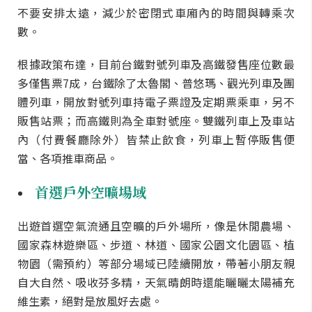
不要安排太遠，減少於密閉式車廂內的時間與轉乘次
數。
根據政策布達，目前台鐵對號列車及高鐵發售座位數最
多僅售票7成，台鐵除了太魯閣、普悠瑪、觀光列車及團
體列車，開放對號列車持電子票證及定期票乘車，另不
販售站票；而高鐵則為全車對號座。雙鐵列車上及車站
內（付費餐廳除外）皆禁止飲食，列車上暫停販售便
當、各項推車商品。
首選戶外空曠場域
出遊首選空氣流通且空曠的戶外場所，像是休閒農場、
國家森林遊樂區、步道、林道、國家公園文化園區、植
物園（需預約）等部分場域已陸續開放，帶著小朋友親
自大自然、吸收芬多精，天氣晴朗時還能曬曬太陽補充
維生素，絕對是放風好去處。