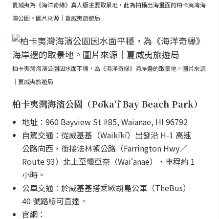
夏威夷為《海洋奇緣》真人版主要取景地，此為拍攝出海畫面的柏卡夷灣海
濱公園。圖片來源｜夏威夷旅遊局
柏卡夷灣海濱公園因水面平穩，為《海洋奇緣》海岸邊的取景地。圖片來源
｜夏威夷旅遊局
柏卡夷灣海濱公園（Pōkaʻī Bay Beach Park）
地址：960 Bayview St #85, Waianae, HI 96792
自駕交通：從威基基（Waikīkī）出發沿 H-1 高速
公路向西，銜接法林頓公路（Farrington Hwy／
Route 93）北上至懷亞奈（Waiʻanae），車程約 1
小時。
公車交通：於威基基搭乘歐胡島公車（TheBus）
40 號路線可直達。
官網：