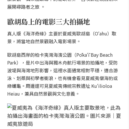
展開尋路者之旅 。
歐胡島上的電影三大拍攝地
真人版《海洋奇緣》主要於夏威夷歐胡島（Oʻahu）取
景，將當地自然景觀融入電影場景。
歐胡島西岸的柏卡夷灣海濱公園（Pōkaʻī Bay Beach
Park），是片中出海與獨木舟航行場景的拍攝地，受防
波堤與海灣地形影響，這裡水面通常相對平穩，適合游
泳、划槳與初學者衝浪，也有機會看見夏威夷僧海豹或
綠蠵龜。周邊還可見夏威夷傳統宗教遺址 Kuʻilioloa
Heiau，兼具自然景觀與文化意義。