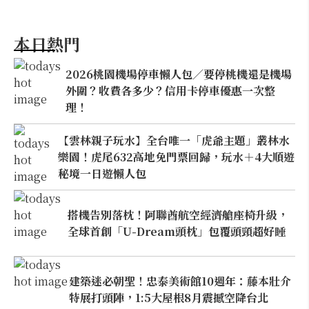
本日熱門
2026桃園機場停車懶人包／要停桃機還是機場
外圍？收費各多少？信用卡停車優惠一次整
理！
【雲林親子玩水】全台唯一「虎爺主題」叢林水
樂園！虎尾632高地免門票回歸，玩水＋4大順遊
秘境一日遊懶人包
搭機告別落枕！阿聯酋航空經濟艙座椅升級，
全球首創「U-Dream頭枕」包覆頭頸超好睡
建築迷必朝聖！忠泰美術館10週年：藤本壯介
特展打頭陣，1:5大屋根8月震撼空降台北