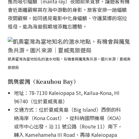
進而吸引蝠鱝（manta ray）夜間前來覓食，讓遊客有機
會近距離觀察其在海中游動的身影。旅客安排一趟蝠鱝
夜間觀察，如同遇見電影中化身蝠鱝、守護莫娜的塔拉
祖母，能為海島假期增添難忘體驗。
凱奧霍灣為當地知名的潛水地點，有機會與魔鬼魚共游。圖片來源｜夏威夷
旅遊局
凱奧霍灣（Keauhou Bay）
地址：78-7130 Kaleiopapa St, Kailua-Kona, HI
96740（位於夏威夷島）
交通方式：位於夏威夷島（Big Island）西側的科
納海岸（Kona Coast）。從科納國際機場（KOA）
或市中心出發，沿 11 號公路（Route 11）南下，
轉入 Kamehameha III Road，再接 Kaleiopapa