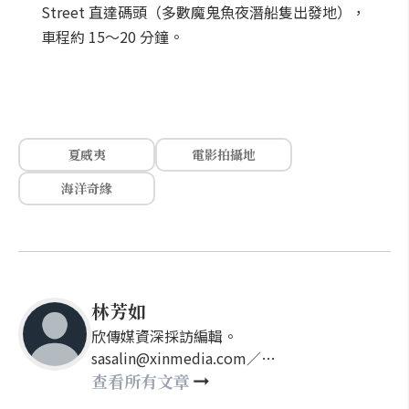
Street 直達碼頭（多數魔鬼魚夜潛船隻出發地），
車程約 15～20 分鐘。
夏威夷
電影拍攝地
海洋奇緣
林芳如
欣傳媒資深採訪編輯。
sasalin@xinmedia.com／
happy21917@gmail.com
查看所有文章