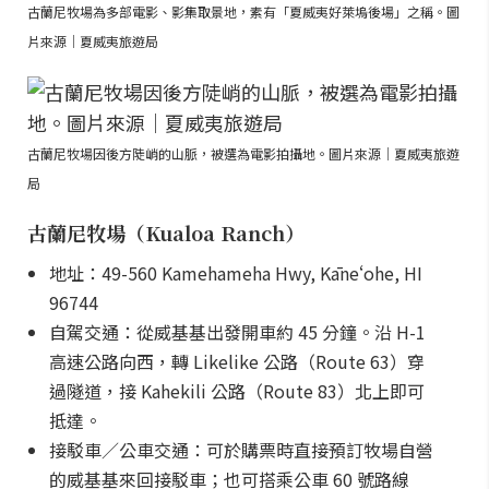
古蘭尼牧場為多部電影、影集取景地，素有「夏威夷好萊塢後場」之稱。圖
片來源｜夏威夷旅遊局
古蘭尼牧場因後方陡峭的山脈，被選為電影拍攝地。圖片來源｜夏威夷旅遊
局
古蘭尼牧場（Kualoa Ranch）
地址：49-560 Kamehameha Hwy, Kāneʻohe, HI
96744
自駕交通：從威基基出發開車約 45 分鐘。沿 H-1
高速公路向西，轉 Likelike 公路（Route 63）穿
過隧道，接 Kahekili 公路（Route 83）北上即可
抵達。
接駁車／公車交通：可於購票時直接預訂牧場自營
的威基基來回接駁車；也可搭乘公車 60 號路線