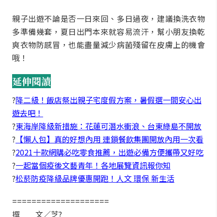
親子出遊不論是否一日來回、多日過夜，建議換洗衣物
多準備幾套，夏日出門本來就容易流汗，幫小朋友換乾
爽衣物防感冒，也能盡量減少病菌殘留在皮膚上的機會
哦！
延伸閱讀
?
降二級！飯店祭出親子宅度假方案，暑假選一間安心出
遊去吧！
?
東海岸降級新措施：花蓮可潛水衝浪、台東綠島不開放
?
【懶人包】真的好想內用 連鎖餐飲集團開放內用一次看
?
2021十款網購必吃零食推薦，出遊必備方便攜帶又好吃
?
一起當個疫後文藝青年！各地展覽資訊報你知
?
松菸防疫降級品牌優惠開跑！人文 環保 新生活
====================
撰 文／芝?