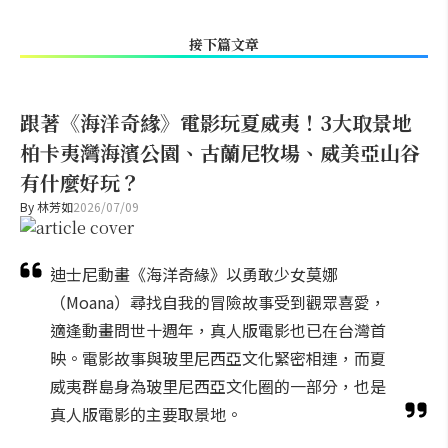
接下篇文章
跟著《海洋奇緣》電影玩夏威夷！3大取景地
柏卡夷灣海濱公園、古蘭尼牧場、威美亞山谷
有什麼好玩？
By
林芳如
2026/07/09
迪士尼動畫《海洋奇緣》以勇敢少女莫娜
（Moana）尋找自我的冒險故事受到觀眾喜愛，
適逢動畫問世十週年，真人版電影也已在台灣首
映。電影故事與玻里尼西亞文化緊密相連，而夏
威夷群島身為玻里尼西亞文化圈的一部分，也是
真人版電影的主要取景地。