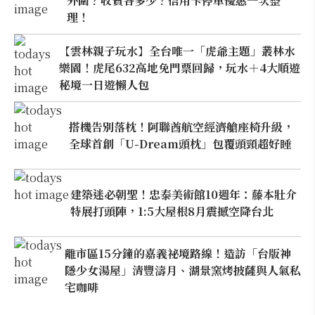
外圍？收費各多少？信用卡停車優惠一次整
理！
【雲林親子玩水】全台唯一「虎爺主題」叢林水
樂園！虎尾632高地免門票回歸，玩水＋4大順遊
秘境一日遊懶人包
搭機告別落枕！阿聯酋航空經濟艙座椅升級，
全球首創「U-Dream頭枕」包覆頭頸超好睡
建築迷必朝聖！忠泰美術館10週年：藤本壯介
特展打頭陣，1:5大屋根8月震撼空降台北
離市區15分鐘的嘉義祕境路線！造訪「台版神
隱少女湯屋」清豐濤月、湖景窯烤披薩與人氣私
宅咖啡