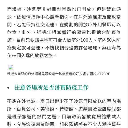
而海邊、沙灘等非封閉型景點也已開放，但是禁止游
泳，依疫情指揮中心最新指引，在戶外通風處及開放空
間，若能保持社交距離，在規劃的開放戶外用餐區可以
飲食。此外，近幾年相當盛行的露營也很適合防疫旅
遊，目前只要該場地可符合人數室外100人、室內50人防
疫規定就可營運，不妨找個合適的露營場地，與山海為
伍來個久違的放鬆之旅。
親近大自然的戶外場地是最較適合防疫旅遊的好去處；圖片／123RF
注意各場所是否落實防疫工作
不想在外奔波，夏日出遊少不了冷氣無限放送的室內場
所，百貨公司、美術館、博物館、遊樂園及飯店度假都
是親子旅遊的熱門之選，目前政策皆放寬場館乘載人
數、允許恢復營業時間，想必降級將有不少人潮往這些