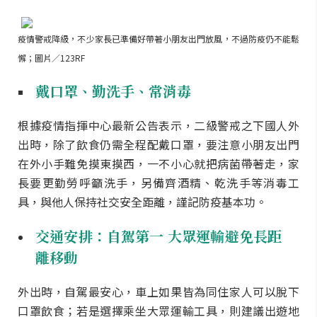
疫情警戒降級，不少家長已準備好帶著小朋友出門放風，不過防疫仍不能鬆
懈；圖片／123RF
戴口罩、勤洗手、常消毒
根據疫情指揮中心最新公告表示，二級警戒之下國人外
出時，除了飲食仍需全程配戴口罩，要注意小朋友出門
在外小手難免摸東摸西，一不小心就把病菌帶著走，家
長要更勤勞呼籲洗手，另備齊酒精、乾洗手等消毒工
具，與他人保持社交安全距離，謹記防疫基本功。
交通安排：自駕第一 大眾運輸避免長距
離移動
外出時，自駕最安心，車上如果皆為同住家人可以脫下
口罩飲食；若是選擇乘坐大眾運輸工具，則建議出遊地