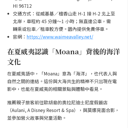
HI 96712
交通方式：從威基基／檀香山走 H-1 接 H-2 北上至
北岸，車程約 45 分鐘～1 小時；無直達公車，需
轉乘或包車／租車較方便。園內提供免費停車。
官網：
https://www.waimeavalley.net/
在夏威夷認識「Moana」背後的海洋
文化
在夏威夷語中，「Moana」意為「海洋」，也代表人與
自然之間的連結。這份與大海共生的精神不只出現在電
影中，也能在夏威夷的相關景點與體驗中看見。
推薦親子旅客前往歐胡島的奧拉尼迪士尼度假飯店
（Aulani, A Disney Resort & Spa），與莫娜見面合影，
並參加營火故事與兒童活動。