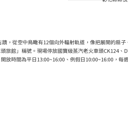
活古蹟，從空中鳥瞰有12個向外輻射軌道，像把展開的扇子
旅館」稱號。現場停放國寶級蒸汽老火車頭CK124、DT
為平日13:00~16:00、例假日10:00~16:00，每