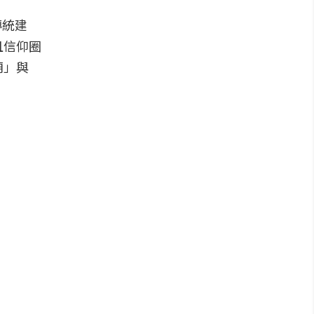
傳統建
且信仰圈
廟」與