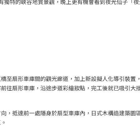
有獨特的峽谷地質景觀，晚上更有機會看到夜光仙子「夜
虹橋至扇形車庫間的觀光廊道，加上新設擬人化導引裝置
客前往扇形車庫，沿途步道彩繪妝點，完工後就已吸引大
方向，抵達前一處隱身於扇型車庫內，日式木構造建築園
區。