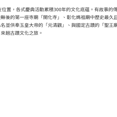
在位置，各式慶典活動累積300年的文化底蘊。有故事的
設縣後的第一座寺廟「開化寺」、彰化媽祖廟中歷史最久
為名並供奉玉皇大帝的「元清觀」、與國定古蹟的「聖王
，來趟古蹟文化之旅。