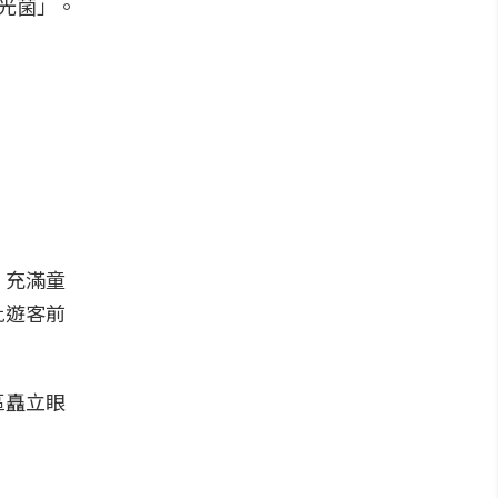
光菌」。
，充滿童
批遊客前
區矗立眼