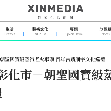
生活
藝術文化
專題
欣觀
Lifestyle
Art Pulse
Special Issue
Notes
－朝聖國寶級蒸汽老火車頭 百年古蹟廟宇文化巡禮
化彰化市－朝聖國寶級
禮