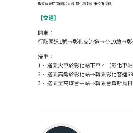
鐵道觀光廊道(圖片來源-彰化縣彰化市公所提供)
【交通】
開車：
行駛國道1號→彰化交流道→台19線→
搭車：
1、 搭乘火車於彰化站下車。（彰化車站前
2、 搭乘高鐵於彰化站→轉乘彰化客運6
3、 搭乘至高鐵台中站→轉乘台鐵新鳥