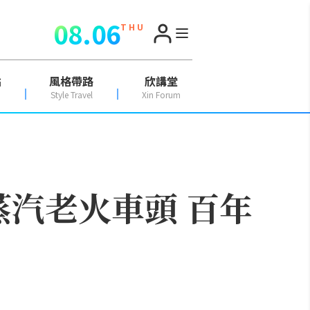
08.06
T H U
點
風格帶路
欣講堂
Style Travel
Xin Forum
蒸汽老火車頭 百年