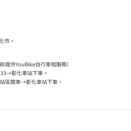
彰化市。
提供YouBike自行車租服務）
933→彰化車站下車。
日站區間車→彰化車站下車。