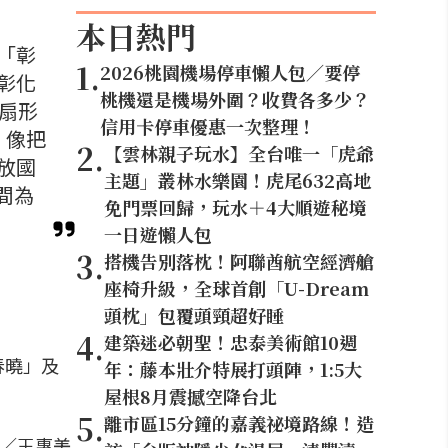
本日熱門
「彰
1
.
2026桃園機場停車懶人包／要停
彰化
桃機還是機場外圍？收費各多少？
、扇形
信用卡停車優惠一次整理！
，像把
2
.
【雲林親子玩水】全台唯一「虎爺
放國
主題」叢林水樂園！虎尾632高地
間為
免門票回歸，玩水＋4大順遊秘境
一日遊懶人包
3
.
搭機告別落枕！阿聯酋航空經濟艙
座椅升級，全球首創「U-Dream
頭枕」包覆頭頸超好睡
4
.
建築迷必朝聖！忠泰美術館10週
春曉」及
年：藤本壯介特展打頭陣，1:5大
屋根8月震撼空降台北
5
.
離市區15分鐘的嘉義祕境路線！造
縣縣長／王惠美