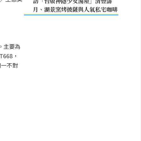
訪「台版神隱少女湯屋」清豐濤
月、湖景窯烤披薩與人氣私宅咖啡
。主要為
668，
週一不對