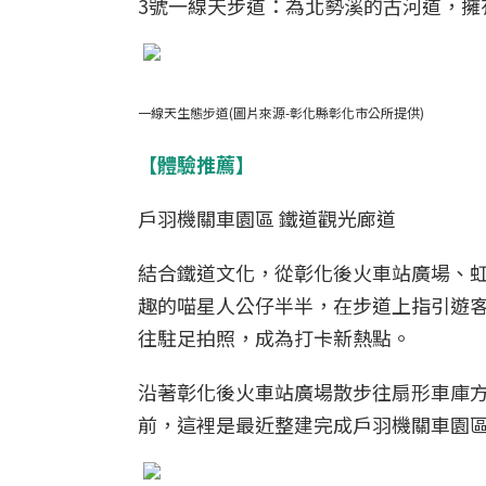
3號一線天步道：為北勢溪的古河道，擁
一線天生態步道(圖片來源-彰化縣彰化市公所提供)
【體驗推薦】
戶羽機關車園區 鐵道觀光廊道
結合鐵道文化，從彰化後火車站廣場、
趣的喵星人公仔半半，在步道上指引遊
往駐足拍照，成為打卡新熱點。
沿著彰化後火車站廣場散步往扇形車庫
前，這裡是最近整建完成戶羽機關車園