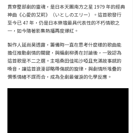
貫穿整部劇的靈魂，是日本天團南方之星 1979 年的經典
神曲《心愛的艾莉》（いとしのエリー）。這首歌發行
至今已 47 年，仍是日本樂壇最具代表性的不朽情歌之
一，如今隨著影集熱播再度爆紅。
製作人延尚昊透露，籌備時一直在思考什麼樣的歌曲能
擔任推動劇情的關鍵，與編劇柳勇在討論後，一致認為
這首歌是不二之選。主唱桑田佳祐沙啞且充滿故事感的
嗓音，讓這首浪漫卻略帶傷感的旋律，與劇情所堆疊的
惆悵情緒不謀而合，成為全劇最催淚的化學反應。