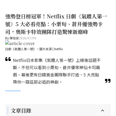
強勢登日榜冠軍！Netflix 日劇《氣體人第一
號》5 大必看亮點：小栗旬、蒼井優強勢卡
司，奧斯卡特效團隊打造驚悚新巔峰
By
陳怡安
2026/07/09
日劇《氣體人第一號》。圖片來源 | Netflix
Netflix日本影集《氣體人第一號》上線後話題不
斷，不但可以看到小栗旬、蒼井優等神仙卡司飆
戲，幕後更有日韓黃金團隊聯手打造，5 大亮點
帶你一窺這部必追的神劇。
文章目錄