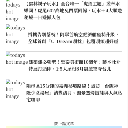
【雲林親子玩水】全台唯一「虎爺主題」叢林水
樂園！虎尾632高地免門票回歸，玩水＋4大順遊
秘境一日遊懶人包
搭機告別落枕！阿聯酋航空經濟艙座椅升級，
全球首創「U-Dream頭枕」包覆頭頸超好睡
建築迷必朝聖！忠泰美術館10週年：藤本壯介
特展打頭陣，1:5大屋根8月震撼空降台北
離市區15分鐘的嘉義祕境路線！造訪「台版神
隱少女湯屋」清豐濤月、湖景窯烤披薩與人氣私
宅咖啡
接下篇文章