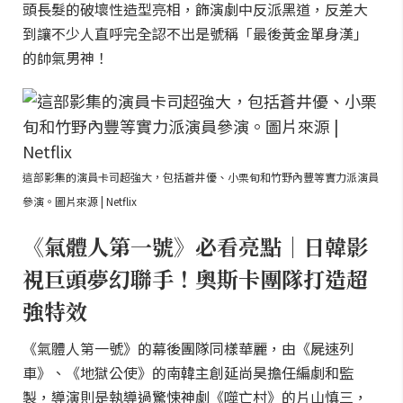
頭長髮的破壞性造型亮相，飾演劇中反派黑道，反差大
到讓不少人直呼完全認不出是號稱「最後黃金單身漢」
的帥氣男神！
這部影集的演員卡司超強大，包括蒼井優、小栗旬和竹野內豐等實力派演員
參演。圖片來源 | Netflix
《氣體人第一號》必看亮點｜日韓影
視巨頭夢幻聯手！奧斯卡團隊打造超
強特效
《氣體人第一號》的幕後團隊同樣華麗，由《屍速列
車》、《地獄公使》的南韓主創延尚昊擔任編劇和監
製，導演則是執導過驚悚神劇《噬亡村》的片山慎三，