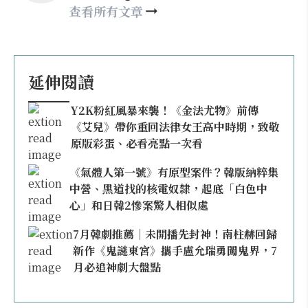
查看所有文章
延伸閱讀
Y2K粉紅風暴來襲！《金法尤物》前傳
《艾兒》帶你重回法律女王高中時期，致敬
原版彩蛋、必看亮點一次看
《氣體人第一號》有原型案件？韓版納粹集
中營、黑道找的核電奴隸，起底「白色中
心」和日韓2慘案驚人相似處
7月韓劇推薦｜未開播先封神！南柱赫回歸
新作《鬼謎東宮》攜手盧允瑞勇闖鬼界，7
月必追神劇大盤點