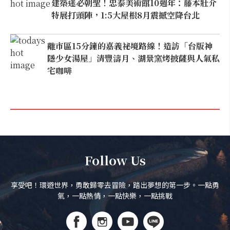
建築迷必朝聖！忠泰美術館10週年：藤本壯介
特展打頭陣，1:5大屋根8月震撼空降台北
離市區15分鐘的嘉義祕境路線！造訪「台版神
隱少女湯屋」清豐濤月、湖景窯烤披薩與人氣私
宅咖啡
Follow Us
享受吧！環遊世界，勇敢歸零去冒險，踏出夢想的第一步。一點勇
氣，一點熱情，一點快樂，一點挑戰