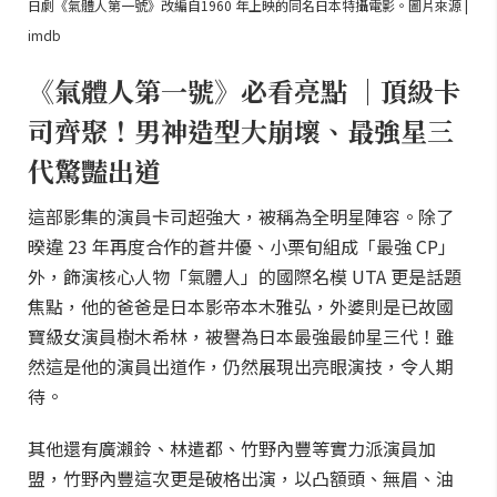
日劇《氣體人第一號》改編自1960 年上映的同名日本特攝電影。圖片來源 |
imdb
《氣體人第一號》必看亮點 ｜頂級卡
司齊聚！男神造型大崩壞、最強星三
代驚豔出道
這部影集的演員卡司超強大，被稱為全明星陣容。除了
暌違 23 年再度合作的蒼井優、小栗旬組成「最強 CP」
外，飾演核心人物「氣體人」的國際名模 UTA 更是話題
焦點，他的爸爸是日本影帝本木雅弘，外婆則是已故國
寶級女演員樹木希林，被譽為日本最強最帥星三代！雖
然這是他的演員出道作，仍然展現出亮眼演技，令人期
待。
其他還有廣瀨鈴、林遣都、竹野內豐等實力派演員加
盟，竹野內豐這次更是破格出演，以凸額頭、無眉、油