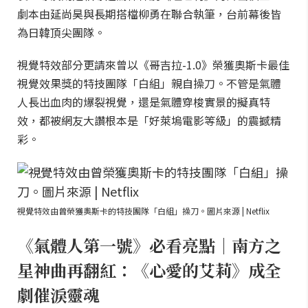
劇本由延尚昊與長期搭檔柳勇在聯合執筆，台前幕後皆
為日韓頂尖團隊。
視覺特效部分更請來曾以《哥吉拉-1.0》榮獲奧斯卡最佳
視覺效果獎的特技團隊「白組」親自操刀。不管是氣體
人長出血肉的爆裂視覺，還是氣體穿梭實景的擬真特
效，都被網友大讚根本是「好萊塢電影等級」的震撼精
彩。
視覺特效由曾榮獲奧斯卡的特技團隊「白組」操刀。圖片來源 | Netflix
《氣體人第一號》必看亮點｜南方之
星神曲再翻紅：《心愛的艾莉》成全
劇催淚靈魂