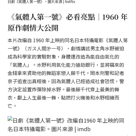
日劇《氣體人第一號》。圖片來源 | Netflix
《氣體人第一號》必看亮點｜1960 年
原作劇情大公開
本片改編自 1960 年上映的同名日本特攝電影《氣體人第
一號》（ガス人間㐧一号），劇情講述男主角水野被迫
成為科學家的實驗對象，身體遭改造為能自由氣化的
「氣體人」。水野利用氣化能力搶劫銀行，並將竊來的
金錢拿來資助他的舞蹈家戀人藤千代。岡本刑警和記者
京子追查出真相後，因為氣體人已經造成社會恐慌，警
方決定設置炸彈除掉水野。最後藤千代穿上最美的舞
衣，獻上人生最後一舞，點燃打火機後和水野相擁而
亡。