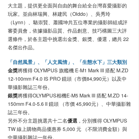
大主題，提供更全面與自由的舞台給全台灣喜愛攝影的
玩家。並由林瑞興、林建民（Olddo）、吳秀玲
（Lynn）、駱崇賢、蕭國坤共五位專業的攝影師組成評
審委員會，依據攝影品質、作品創意、技巧構圖三大評
選條件，於各主題中挑選出金獎、銀獎、優選，總共 22
名傑出作品。
「自然風景」、「人文風情」、「生態水下」三大類別
金獎
將獲得 OLYMPUS 旗艦機 E-M1 Mark III 搭配 M.ZD
12-100mm F4.0 IS PRO 鏡頭（市價84,990元）以及中
華攝影雜誌三年份。
銀獎
將獲得OLYMPUS相機E-M5 Mark III 搭配 M.ZD 14-
150mm F4.0-5.6 II 鏡頭 （市價 45,990元）、中華攝影雜
誌三年份。
另外不分主題挑選共十二名
優選
，分別獲得 OLYMPUS
TW 線上購物商品優惠券 5,000 元 （不限消費金額）與
中華攝影雜誌一年份。