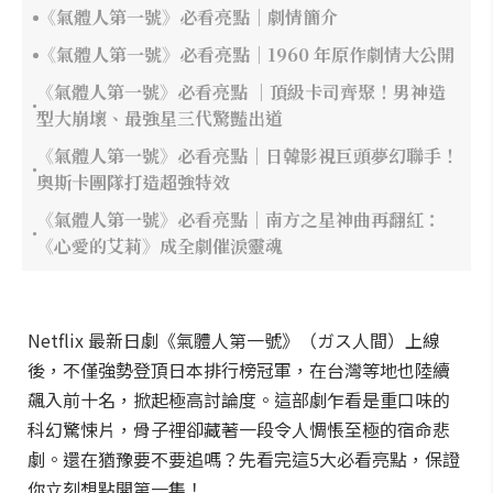
《氣體人第一號》必看亮點｜劇情簡介
《氣體人第一號》必看亮點｜1960 年原作劇情大公開
《氣體人第一號》必看亮點 ｜頂級卡司齊聚！男神造
型大崩壞、最強星三代驚豔出道
《氣體人第一號》必看亮點｜日韓影視巨頭夢幻聯手！
奧斯卡團隊打造超強特效
《氣體人第一號》必看亮點｜南方之星神曲再翻紅：
《心愛的艾莉》成全劇催淚靈魂
Netflix 最新日劇《氣體人第一號》（ガス人間）上線
後，不僅強勢登頂日本排行榜冠軍，在台灣等地也陸續
飆入前十名，掀起極高討論度。這部劇乍看是重口味的
科幻驚悚片，骨子裡卻藏著一段令人惆悵至極的宿命悲
劇。還在猶豫要不要追嗎？先看完這5大必看亮點，保證
你立刻想點開第一集！