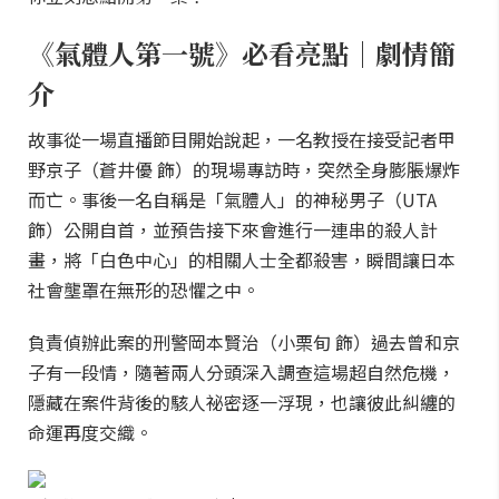
《氣體人第一號》必看亮點｜劇情簡
介
故事從一場直播節目開始說起，一名教授在接受記者甲
野京子（蒼井優 飾）的現場專訪時，突然全身膨脹爆炸
而亡。事後一名自稱是「氣體人」的神秘男子（UTA
飾）公開自首，並預告接下來會進行一連串的殺人計
畫，將「白色中心」的相關人士全都殺害，瞬間讓日本
社會壟罩在無形的恐懼之中。
負責偵辦此案的刑警岡本賢治（小栗旬 飾）過去曾和京
子有一段情，隨著兩人分頭深入調查這場超自然危機，
隱藏在案件背後的駭人祕密逐一浮現，也讓彼此糾纏的
命運再度交織。