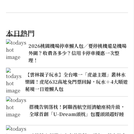
本日熱門
2026桃園機場停車懶人包／要停桃機還是機場
外圍？收費各多少？信用卡停車優惠一次整
理！
【雲林親子玩水】全台唯一「虎爺主題」叢林水
樂園！虎尾632高地免門票回歸，玩水＋4大順遊
秘境一日遊懶人包
搭機告別落枕！阿聯酋航空經濟艙座椅升級，
全球首創「U-Dream頭枕」包覆頭頸超好睡