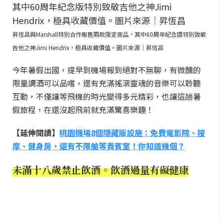
昇恆昌與Marshall特別合作販售兩款限定商品，其中60周年紀念版特別致敬
吉他之神Jimi Hendrix，極具收藏價值。圖片來源｜昇恆昌
今年暑假出國，提早到機場報到絕對不無聊，有微醺的
限量調酒可以品嚐，還有充滿搖滾靈魂的音樂可以聆聽
互動，不僅讓等飛機的時光變得多元精彩，也讓這趟暑
假旅程，在還沒起飛前就充滿驚喜樂趣！
【延伸閱讀】
桃園機場8個隱藏版設施：免費電影院、按
摩、健身房，還有不限艙等貴賓室！你知道幾個？
未滿十八歲禁止飲酒。飲酒過量有礙健康