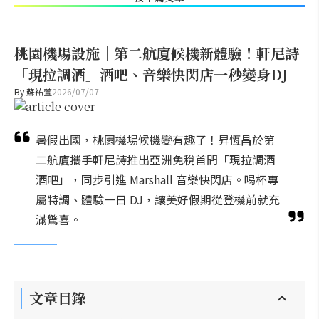
桃園機場設施｜第二航廈候機新體驗！軒尼詩
「現拉調酒」酒吧、音樂快閃店一秒變身DJ
By
蘇祐萱
2026/07/07
暑假出國，桃園機場候機變有趣了！昇恆昌於第
二航廈攜手軒尼詩推出亞洲免稅首間「現拉調酒
酒吧」，同步引進 Marshall 音樂快閃店。喝杯專
屬特調、體驗一日 DJ，讓美好假期從登機前就充
滿驚喜。
文章目錄