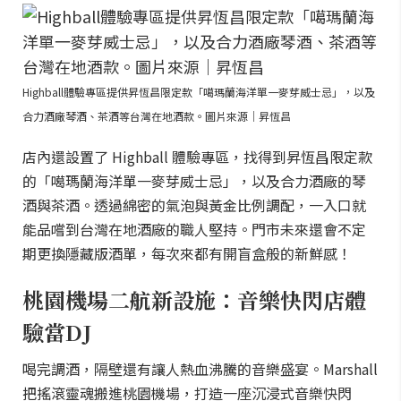
Highball體驗專區提供昇恆昌限定款「噶瑪蘭海洋單一麥芽威士忌」，以及
合力酒廠琴酒、茶酒等台灣在地酒款。圖片來源｜昇恆昌
店內還設置了 Highball 體驗專區，找得到昇恆昌限定款
的「噶瑪蘭海洋單一麥芽威士忌」，以及合力酒廠的琴
酒與茶酒。透過綿密的氣泡與黃金比例調配，一入口就
能品嚐到台灣在地酒廠的職人堅持。門市未來還會不定
期更換隱藏版酒單，每次來都有開盲盒般的新鮮感！
桃園機場二航新設施：音樂快閃店體
驗當DJ
喝完調酒，隔壁還有讓人熱血沸騰的音樂盛宴。Marshall
把搖滾靈魂搬進桃園機場，打造一座沉浸式音樂快閃