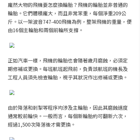
龐然大物的飛機要怎麼換輪胎？飛機的輪胎並非普通的
輪胎。它們體積龐大，而且非常笨重，每個淨重209公
斤。以一架波音747-400飛機為例，整架飛機的重量，便
由16個主輪胎和兩個前輪所支撐。
正如汽車一樣，飛機的輪胎也會隨著歲月磨蝕，必須定
期修補或更換。每班航班起飛前，負責該航班的機長及
工程人員須先檢查輪胎，視乎其狀況作出修補或更換。
由於降落和剎掣等程序均涉及主輪胎，因此其磨蝕速度
通常較前輪快。一般而言，每個新輪胎約可翻新六次，
經過1,500次降落後才需更換。