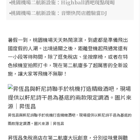
桃園機場二航新設施：Highball酒吧現點現喝
桃園機場二航新設施：音樂快閃店體驗當DJ
暑假一到，桃園機場天天熱鬧滾滾，到處都是準備飛出
國度假的人潮。出境過關之後，距離登機起飛通常還有
一小段等待時間，除了逛免稅店、坐按摩椅，或者在特
色候機室拍照打卡，現在第二航廈多了超厲害的全新設
施，讓大家等飛機不無聊！
昇恆昌與軒尼詩聯手於桃機打造精緻酒吧，現場提供以軒尼詩干邑為基底的
兩款限定調酒。圖片來源｜昇恆昌
昇恆昌免稅商店在第二航廈大玩創意，分別從味覺與聽