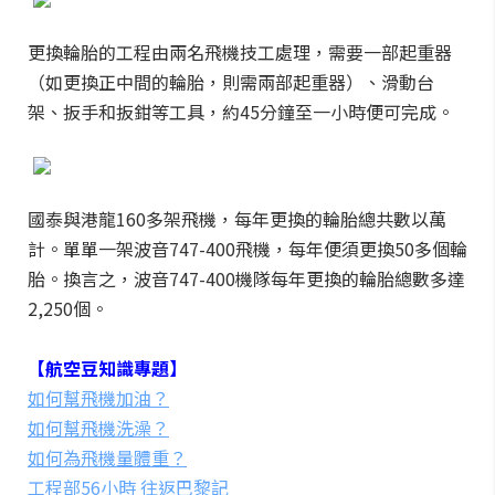
更換輪胎的工程由兩名飛機技工處理，需要一部起重器
（如更換正中間的輪胎，則需兩部起重器）、滑動台
架、扳手和扳鉗等工具，約45分鐘至一小時便可完成。
國泰與港龍160多架飛機，每年更換的輪胎總共數以萬
計。單單一架波音747-400飛機，每年便須更換50多個輪
胎。換言之，波音747-400機隊每年更換的輪胎總數多達
2,250個。
【航空豆知識專題】
如何幫飛機加油？
如何幫飛機洗澡？
如何為飛機量體重？
工程部56小時 往返巴黎記