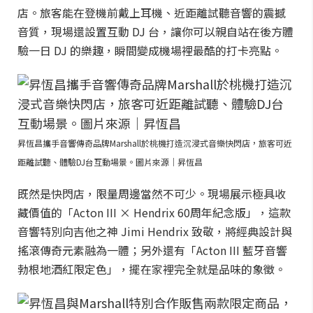
店。旅客能在登機前戴上耳機、近距離試聽音響的震撼
音質，現場還設置互動 DJ 台，讓你可以親自站在後方體
驗一日 DJ 的樂趣，瞬間變成機場裡最酷的打卡亮點。
昇恆昌攜手音響傳奇品牌Marshall於桃機打造沉浸式音樂快閃店，旅客可近
距離試聽、體驗DJ台互動場景。圖片來源｜昇恆昌
既然是快閃店，限量周邊當然不可少。現場展示極具收
藏價值的「Acton III × Hendrix 60周年紀念版」，這款
音響特別向吉他之神 Jimi Hendrix 致敬，將經典設計與
搖滾傳奇元素融為一體；另外還有「Acton III 藍牙音響
勃根地酒紅限定色」，擺在家裡完全就是品味的象徵。