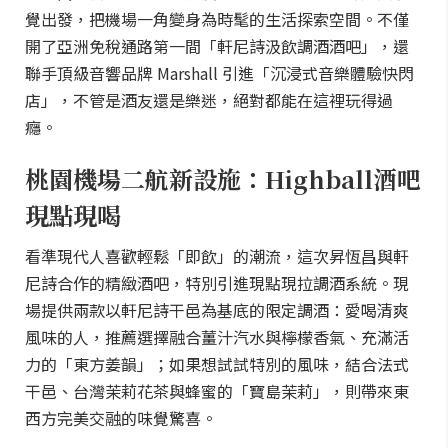
覺出發，把機場一角變身為時髦的生活探索空間。不僅
開了亞洲免稅通路第一間「軒尼詩汲飲調酒酒吧」，還
聯手頂級音響品牌 Marshall 引進「沉浸式音樂體驗快閃
店」，不管是酒友還是樂迷，絕對都能在這裡玩得過
癮。
桃園機場二航新設施：Highball酒吧
現點現喝
看準現代人喜歡輕鬆「即飲」的潮流，這次昇恆昌與軒
尼詩合作的精緻酒吧，特別引進現點現拉調酒系統。現
場提供兩款以軒尼詩干邑為基底的限定調酒：愛喝清爽
風味的人，推薦選擇融合薑汁汽水與檸檬香氣、充滿活
力的「東方姜韻」；如果想試試特別的風味，結合法式
干邑、台灣茉莉花茶與蜂蜜的「寶島茉莉」，則帶來東
西方完美交融的味覺驚喜。