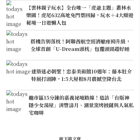
【雲林親子玩水】全台唯一「虎爺主題」叢林水
樂園！虎尾632高地免門票回歸，玩水＋4大順遊
秘境一日遊懶人包
搭機告別落枕！阿聯酋航空經濟艙座椅升級，
全球首創「U-Dream頭枕」包覆頭頸超好睡
建築迷必朝聖！忠泰美術館10週年：藤本壯介
特展打頭陣，1:5大屋根8月震撼空降台北
離市區15分鐘的嘉義祕境路線！造訪「台版神
隱少女湯屋」清豐濤月、湖景窯烤披薩與人氣私
宅咖啡
接下篇文章