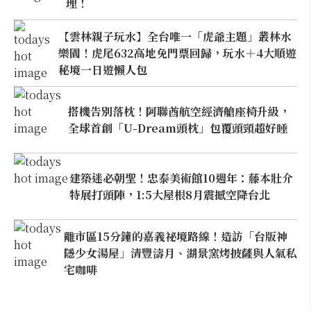
理！
【雲林親子玩水】全台唯一「虎爺主題」叢林水
樂園！虎尾632高地免門票回歸，玩水＋4大順遊
秘境一日遊懶人包
搭機告別落枕！阿聯酋航空經濟艙座椅升級，
全球首創「U-Dream頭枕」包覆頭頸超好睡
建築迷必朝聖！忠泰美術館10週年：藤本壯介
特展打頭陣，1:5大屋根8月震撼空降台北
離市區15分鐘的嘉義祕境路線！造訪「台版神
隱少女湯屋」清豐濤月、湖景窯烤披薩與人氣私
宅咖啡