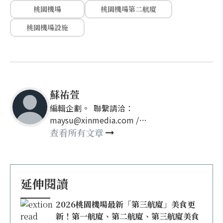
桃園機場
桃園機場第二航廈
桃園機場設施
蘇祐萱
編輯企劃。 聯繫請洽：
maysu@xinmedia.com /
may860527@gmail.com
查看所有文章
延伸閱讀
2026桃園機場最新「第三航廈」美食更
新！第一航廈、第二航廈、第三航廈美食