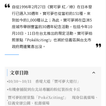
自從1996年2月27日《寶可夢 紅／綠》在日本發
行已邁入30週年，寶可夢也從當初的151種，來
到如今的1,000種以上；為此，寶可夢將在亞洲5
座城市舉辦豐富的30週年紀念活動，包括今年10
月10日、11日在台北推出的限定活動，寶可夢拍
照景點「PokéXciting!」也將於信義區與台北市
政府周邊驚喜出沒。
文章目錄
10/10～10/11 香堤大道「寶可夢大遊行」
有機會捕捉到台北站專屬的粉紅裝扮皮卡丘
寶可夢拍照景點「PokéXciting!」 現身信義廣場、
信義安康公園、松壽廣場