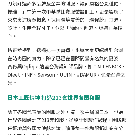
刀設計過許多品牌及企業的制服，設計風格台風穩健、
優雅。」在這一次中華隊比賽服裝設計上，更是響應了
東京奧運環保概念，採用環境友善的「環保紗」打造，
設計、生產全程MIT，並以「簡約、俐落、舒適」為核
心。
孫正華提到，透過這一次奧運，也讓大家更認識到台灣
在時尚圈的實力，除了已經在國際間蠻有名氣的夏姿、
黃薇與Oqliq，這些台灣設計師品牌，如：ALLENKO3、
Dleet、INF、Seivson、UUIN、#DAMUR，也是台灣之
光。
日本工匠精神
打造213
套世界各國和服
除了各國代表隊的團服之外，這一次主辦國日本，也為
世界各國設計了213套和服。從設計到製作過程，團隊都
仔細地與各國大使館討論，確保每一件和服都能夠充分