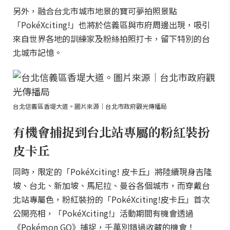
另外，融合台北市城市地景的寶可夢拍照景點
「PokéXciting!」也將於信義區與市府周邊出現，吸引
來自世界各地的訓練家及粉絲拍照打卡，留下特別的台
北城市記憶。
台北信義區香堤大道。圖片來源｜台北市政府觀光傳播局
有機會捕捉到台北站專屬的粉紅裝扮
皮卡丘
同時，限定的「PokéXciting! 皮卡丘」將陸續現身吉隆
坡、台北、新加坡、馬尼拉、曼谷各個城市，而穿戴台
北站專屬色，粉紅裝扮的「PokéXciting!皮卡丘」首次
公開亮相，「PokéXciting!」活動期間有機會透過
《Pokémon GO》捕捉，千萬別錯過收藏的機會！