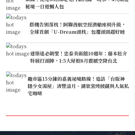
秘境一日遊懶人包
搭機告別落枕！阿聯酋航空經濟艙座椅升級，
全球首創「U-Dream頭枕」包覆頭頸超好睡
建築迷必朝聖！忠泰美術館10週年：藤本壯介
特展打頭陣，1:5大屋根8月震撼空降台北
離市區15分鐘的嘉義祕境路線！造訪「台版神
隱少女湯屋」清豐濤月、湖景窯烤披薩與人氣私
宅咖啡