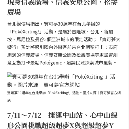
現身信義廣場、信義安康公園、松壽
廣場
台北觀傳局指出，寶可夢30週年在台北舉辦的
「PokéXciting!」活動，是屬於吉隆坡、台北、新加
坡、馬尼拉及曼谷5個亞洲城市的限定活動；「寶可夢大
遊行」預計將吸引國內外遊客前來台北朝聖打卡；市府
周邊的信義廣場、信義安康公園及松壽廣場等處設置創
意互動打卡景點Pokégenic，邀請民眾探索城市風貌。
寶可夢30週年在台北舉辦「PokéXciting!」活動。圖片來源｜寶可夢官方網
站
7/11～7/12 捷運中山站、心中山線
形公園挑戰超級超夢X與超級超夢Y