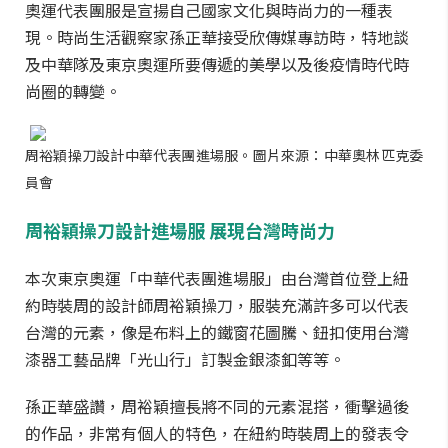
奧運代表團服是宣揚自己國家文化與時尚力的一種表
現。時尚生活觀察家孫正華接受欣傳媒專訪時，特地談
及中華隊及東京奧運所要傳遞的美學以及後疫情時代時
尚圈的轉變。
周裕穎操刀設計中華代表團進場服。圖片來源：中華奧林匹克委
員會
周裕穎操刀設計進場服
展現台灣時尚力
本次東京奧運「中華代表團進場服」由台灣首位登上紐
約時裝周的設計師周裕穎操刀，服裝充滿許多可以代表
台灣的元素，像是布料上的鐵窗花圖騰、鈕扣使用台灣
漆器工藝品牌「光山行」訂製金銀漆釦等等。
孫正華盛讚，周裕穎擅長將不同的元素混搭，衝擊過後
的作品，非常有個人的特色，在紐約時裝周上的發表令