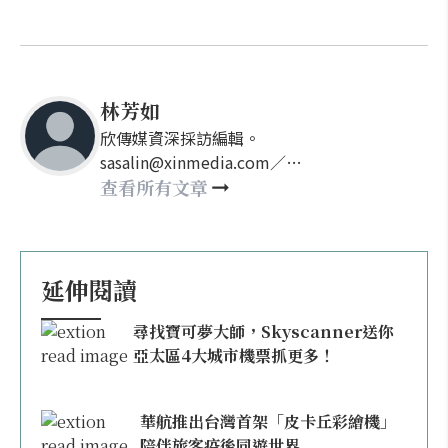
林芳如
欣傳媒資深採訪編輯。
sasalin@xinmedia.com／
happy21917@gmail.com
查看所有文章
延伸閱讀
尋找寶可夢大師，Skyscanner送你
亞太區4大城市機票抓更多！
華航推出台灣首架「皮卡丘彩繪機」
陪伴旅客疫後同遊世界