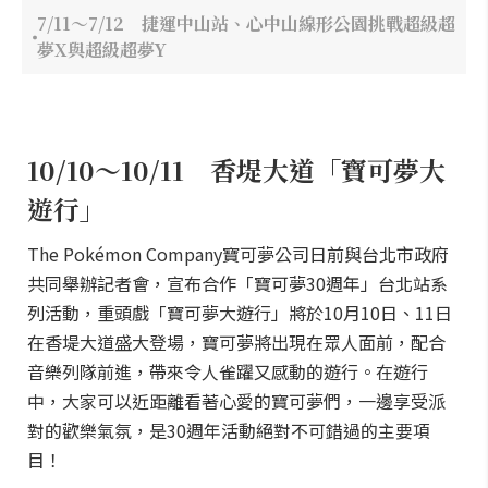
7/11～7/12 捷運中山站、心中山線形公園挑戰超級超
夢X與超級超夢Y
10/10～10/11 香堤大道「寶可夢大
遊行」
The Pokémon Company寶可夢公司日前與台北市政府
共同舉辦記者會，宣布合作「寶可夢30週年」台北站系
列活動，重頭戲「寶可夢大遊行」將於10月10日、11日
在香堤大道盛大登場，寶可夢將出現在眾人面前，配合
音樂列隊前進，帶來令人雀躍又感動的遊行。在遊行
中，大家可以近距離看著心愛的寶可夢們，一邊享受派
對的歡樂氣氛，是30週年活動絕對不可錯過的主要項
目！