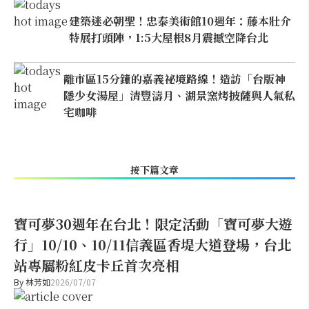
建築迷必朝聖！忠泰美術館10週年：藤本壯介
特展打頭陣，1:5大屋根8月震撼空降台北
離市區15分鐘的嘉義祕境路線！造訪「台版神
隱少女湯屋」清豐濤月、湖景窯烤披薩與人氣私
宅咖啡
接下篇文章
寶可夢30週年在台北！限定活動「寶可夢大遊
行」10/10、10/11信義區香堤大道登場，台北
站專屬粉紅皮卡丘首次亮相
By
林芳如
2026/07/07