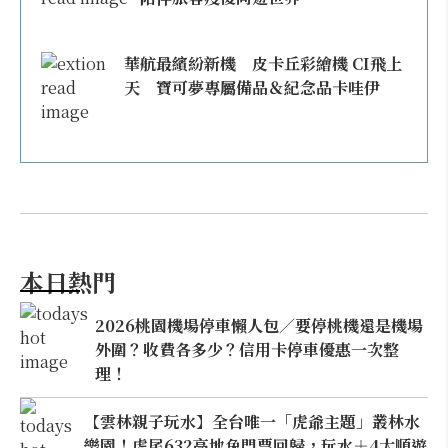
華航最繽紛新機 皮卡丘彩繪機 CI飛上
天 寶可夢專屬備品＆紀念品卡哇伊
本日熱門
2026桃園機場停車懶人包／要停桃機還是機場
外圍？收費各多少？信用卡停車優惠一次整
理！
【雲林親子玩水】全台唯一「虎爺主題」叢林水
樂園！虎尾632高地免門票回歸，玩水＋4大順遊