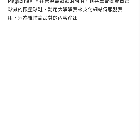
Magazine》。在營運最艱難的時期，他甚至曾變賣自己
珍藏的限量球鞋、動用大學學費來支付網站伺服器費
用，只為維持高品質的內容產出。