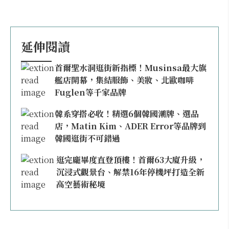
延伸閱讀
首爾聖水洞逛街新指標！Musinsa最大旗
艦店開幕，集結服飾、美妝、北歐咖啡
Fuglen等千家品牌
韓系穿搭必收！精選6個韓國潮牌、選品
店，Matin Kim、ADER Error等品牌到
韓國逛街不可錯過
逛完龐畢度直登頂樓！首爾63大廈升級，
沉浸式觀景台、解禁16年停機坪打造全新
高空藝術秘境