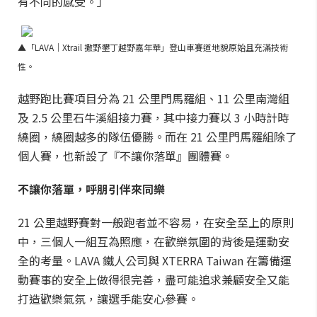
有不同的感受。」
▲「LAVA｜Xtrail 撒野墾丁越野嘉年華」登山車賽道地貌原始且充滿技術
性
。
越野跑比賽項目分為 21 公里門馬羅組、11 公里南灣組
及 2.5 公里石牛溪組接力賽，其中接力賽以 3 小時計時
繞圈，繞圈越多的隊伍優勝。而在 21 公里門馬羅組除了
個人賽，也新設了『不讓你落單』團體賽。
不讓你落單，呼朋引伴來同樂
21 公里越野賽對一般跑者並不容易，在安全至上的原則
中，三個人一組互為照應，在歡樂氛圍的背後是運動安
全的考量。LAVA 鐵人公司與 XTERRA Taiwan 在籌備運
動賽事的安全上做得很完善，盡可能追求兼顧安全又能
打造歡樂氣氛，讓選手能安心參賽。