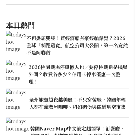
本日熱門
不再委屈雙腿！買經濟艙有豪經艙錯覺？2026
全球「椅距最寬」航空公司大公開，第一名竟然
不是阿聯酋
2026桃園機場停車懶人包／要停桃機還是機場
外圍？收費各多少？信用卡停車優惠一次整
理！
全州旅遊越夜越美麗！不只穿韓服，韓國年輕
人都在瘋老屋咖啡、科幻碉堡與微醺星空市集
韓國Naver Map中文設定超簡單！訂餐廳、