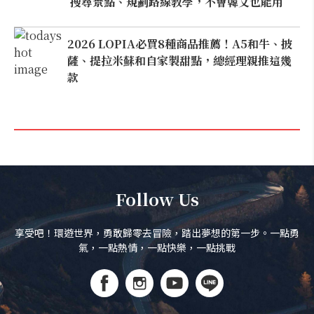
搜尋景點、規劃路線教學，不會韓文也能用
2026 LOPIA必買8種商品推薦！A5和牛、披
薩、提拉米蘇和自家製甜點，總經理親推這幾
款
Follow Us
享受吧！環遊世界，勇敢歸零去冒險，踏出夢想的第一步。一點勇
氣，一點熱情，一點快樂，一點挑戰