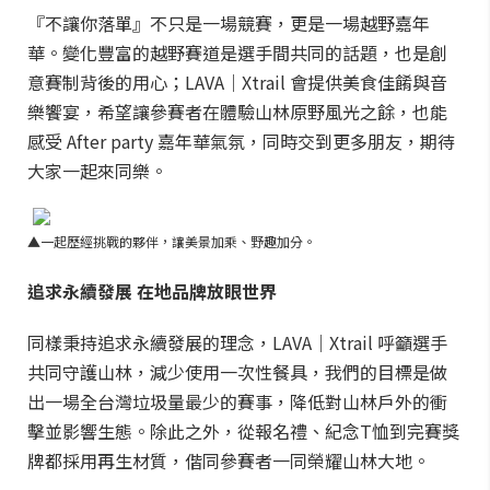
『不讓你落單』不只是一場競賽，更是一場越野嘉年
華。變化豐富的越野賽道是選手間共同的話題，也是創
意賽制背後的用心；LAVA｜Xtrail 會提供美食佳餚與音
樂饗宴，希望讓參賽者在體驗山林原野風光之餘，也能
感受 After party 嘉年華氣氛，同時交到更多朋友，期待
大家一起來同樂。
▲一起歷經挑戰的夥伴，讓美景加乘、野趣加分。
追求永續發展 在地品牌放眼世界
同樣秉持追求永續發展的理念，LAVA｜Xtrail 呼籲選手
共同守護山林，減少使用一次性餐具，我們的目標是做
出一場全台灣垃圾量最少的賽事，降低對山林戶外的衝
擊並影響生態。除此之外，從報名禮
、
紀念T恤到完賽獎
牌都採用再生材質，偕同參賽者一同榮耀山林大地。