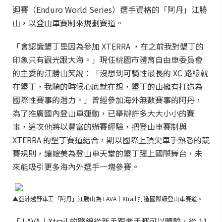
迴賽（Enduro World Series）選手資格的「阿丹」江勝
山，以登山車賽制來規劃賽道。
「會認識墾丁是因為參加 XTERRA ，在之前我對墾丁的
印象只有觀光跟大海。」現任桃園市體育自由車委員會
的主委的江勝山笑說：「沒想到可騎性最長的 XC 路線就
在墾丁，我騎的時候心底就在想，墾丁的山擁有打造為
國際性賽事的潛力。」曾經參加海外無數賽事的阿丹，
為了推廣國內登山車運動，已舉辦許多大大小小的賽
事，這次他將以豐富的辦賽經驗，把登山車賽制與
XTERRA 的墾丁賽道結合，期以國際上頂尖車手熟悉的競
賽規則，讓媲美為登山車天堂的墾丁躍上國際舞台，未
來能吸引更多海內外選手一塊參賽。
▲亞洲越野車王「阿丹」江勝山為 LAVA｜Xtrail 打造國際級登山車賽道。
「 LAVA｜Xtrail 的路線從新手跟老手都可以體驗，從 11