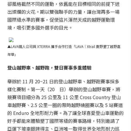
卻風格截然不同的運動，依舊能在目標相同的前提下迸
出燦爛的火花。期以雙強聯手的力量，讓台灣再多一場
國際級水準的賽事，促使這片渾然天成的越野運動環
境，吸引更多國外選手的目光。
▲LAVA鐵人公司與 XTERRA 攜手合作打造「LAVA｜Xtrail 撒野墾丁越野嘉
年華
」
登山越野車、越野跑，雙日賽事多重體驗
舉辦於 11 月 20~21 日的登山越野車、越野跑賽事採多
樣化賽制。第一天（20 日）舉辦的登山越野車賽，將
競賽項目細分為 25 公里及 11 公里 Cross Country 登山
車越野賽、2.5 公里一圈的限時越野繞圈賽以及 5 站賽道
的 Enduro 全地形耐力賽。為了讓全球喜愛登山車運動的
好手都能來體驗墾丁國際等級的賽事路線，特別邀請了
亞運下坡車銀牌得主、亞洲唯一取得世界全地形耐力巡