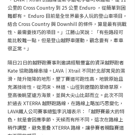
公里的 Cross Country 到 25 公里 Enduro ，從簡單到困
難都有。 Enduro 目前是全世界最多人玩的登山車項目，
結合 Cross Country 與 Downhill 的條件，算是最有挑戰
性、最需要技巧的項目。」江勝山笑說：「有些路段可
能比較難一點，但是登山越野車運動，觀念要有，牽車
很正常。」
隔日21日的越野跑賽事則邀請經驗豐富的資深越野跑者
Kate 協助路線串接。LAVA｜Xtrail 不同於北部常見的濕
滑，陡升陡降的地形，墾丁賽道可跑性高，地貌原始且
充滿技術性，從河床、林道、山徑到遼闊的翠綠草原，
登高後眺望遠方海景，並與大尖山比鄰而立。此次不同
於過去 XTERRA 越野跑路線，在路線上略加巧思變化，
LAVA鐵人公司賽事總監李汎璿表示：「越野賽最大的特
色，就是會因應季節、天候而有所不同，這次在路線上
稍作調整，避免重疊 XTERRA 路線，讓參賽者親臨賽道