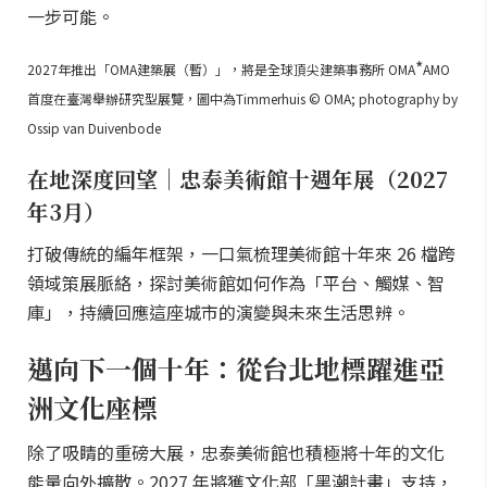
一步可能。
*
2027年推出「OMA建築展（暫）」，將是全球頂尖建築事務所 OMA
AMO
首度在臺灣舉辦研究型展覽，圖中為Timmerhuis © OMA; photography by
Ossip van Duivenbode
在地深度回望｜忠泰美術館十週年展（2027
年3月）
打破傳統的編年框架，一口氣梳理美術館十年來 26 檔跨
領域策展脈絡，探討美術館如何作為「平台、觸媒、智
庫」，持續回應這座城市的演變與未來生活思辨。
邁向下一個十年：從台北地標躍進亞
洲文化座標
除了吸睛的重磅大展，忠泰美術館也積極將十年的文化
能量向外擴散。2027 年將獲文化部「黑潮計畫」支持，