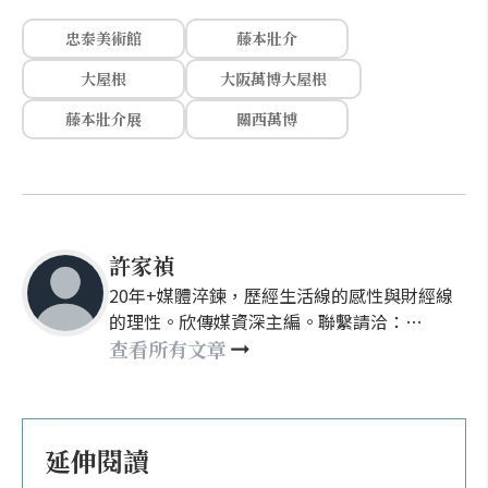
忠泰美術館
藤本壯介
大屋根
大阪萬博大屋根
藤本壯介展
關西萬博
許家禎
20年+媒體淬鍊，歷經生活線的感性與財經線
的理性。欣傳媒資深主編。聯繫請洽：
nellyhsu@xinmedia.com
查看所有文章
延伸閱讀