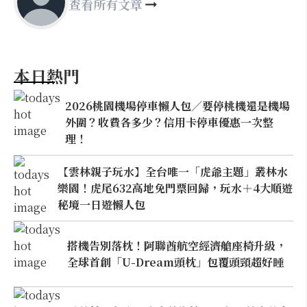
查看所有文章
本日熱門
2026桃園機場停車懶人包／要停桃機還是機場
外圍？收費各多少？信用卡停車優惠一次整
理！
【雲林親子玩水】全台唯一「虎爺主題」叢林水
樂園！虎尾632高地免門票回歸，玩水＋4大順遊
秘境一日遊懶人包
搭機告別落枕！阿聯酋航空經濟艙座椅升級，
全球首創「U-Dream頭枕」包覆頭頸超好睡