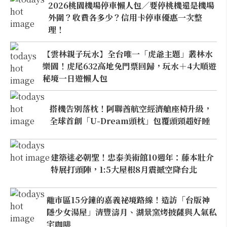
2026桃園機場停車懶人包／要停桃機還是機場
外圍？收費各多少？信用卡停車優惠一次整
理！
【雲林親子玩水】全台唯一「虎爺主題」叢林水
樂園！虎尾632高地免門票回歸，玩水＋4大順遊
秘境一日遊懶人包
搭機告別落枕！阿聯酋航空經濟艙座椅升級，
全球首創「U-Dream頭枕」包覆頭頸超好睡
建築迷必朝聖！忠泰美術館10週年：藤本壯介
特展打頭陣，1:5大屋根8月震撼空降台北
離市區15分鐘的嘉義祕境路線！造訪「台版神
隱少女湯屋」清豐濤月、湖景窯烤披薩與人氣私
宅咖啡