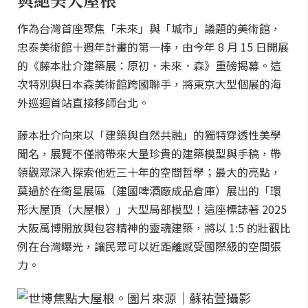
作為台灣首座聚焦「未來」與「城市」議題的美術館，
忠泰美術館十週年計畫的第一棒，由今年 8 月 15 日開展
的《藤本壯介建築展：原初．未來．森》重磅揭幕。這
次特別與日本森美術館跨國聯手，將東京大型個展的海
外巡迴首站直接移師台北。
藤本壯介向來以「建築與自然共融」的獨特穿透性美學
聞名，展覽不僅將帶來大量珍貴的建築模型與手稿，帶
領觀眾深入探索他近三十年的空間哲學；最大的亮點，
莫過於在衛星展區（建國啤酒廠成品倉庫）展出的「環
形大屋頂（大屋根）」大型局部模型！這座標誌著 2025
大阪萬博開放與包容精神的靈魂建築，將以 1:5 的壯觀比
例在台灣曝光，讓民眾可以近距離感受國際級的空間張
力。