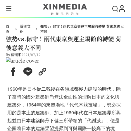
搜尋
首
藝術文
強勢vs.保守！兩代東京奧運主場館的轉變 背後意義大
>
>
頁
化
不同
強勢vs.保守！兩代東京奧運主場館的轉變 背
後意義大不同
By
蘇琨峯
2021/07/12
1960年是日本從二戰後在各領域都極力建設的時代，除
了當時的國外建築師尚無法全面性的理解日本的文化與
建築外，1964年的東奧場地「代代木競技場」，勢必採
用的是本土的建築師。加上1960年代在日本建築界所興
起並由日本建築師丹下健三所帶領的「代謝派」，便是
企圖將日本的建築聲望提昇到可與國際一較高下的境