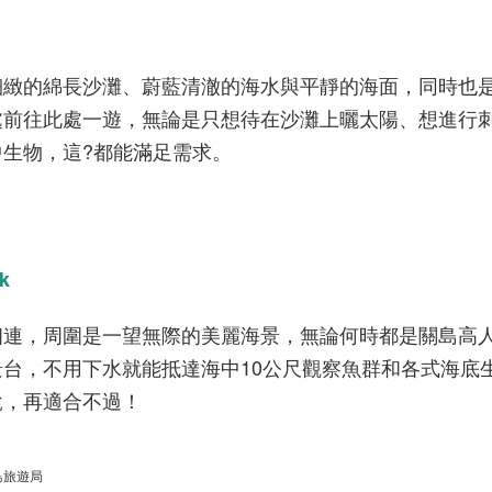
細緻的綿長沙灘、蔚藍清澈的海水與平靜的海面，同時也
處前往此處一遊，無論是只想待在沙灘上曬太陽、想進行
生物，這?都能滿足需求。
k
相連，周圍是一望無際的美麗海景，無論何時都是關島高
景台，不用下水就能抵達海中
10
公尺觀察魚群和各式海底
說，再適合不過！
島旅遊局