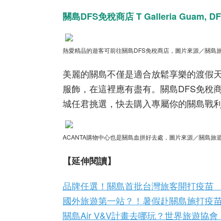
關島DFS免稅商店 T Galleria Guam, D
熱愛精品的遊客可前往關島DFS免稅商店，圖片來源／關島
美麗的關島不僅是適合放鬆享樂的渡假
服飾，在這裡應有盡有。關島
DFS
免稅
城任君挑選，快去購入專屬你的關島戰
ACANTA購物中心也是關島血拼好去處，圖片來源／關島旅
【延伸閱讀】
品牌任選！關島首批台灣旅客開打疫苗
國外旅遊第一站？！暑假赴關島施打疫
關島Air V&V計畫去哪玩？世界旅遊協