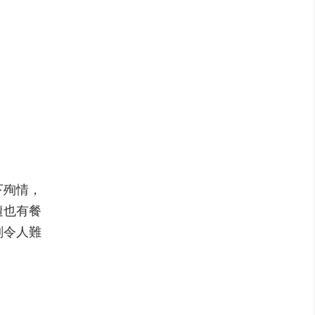
下殉情，
遭也有餐
刻令人難