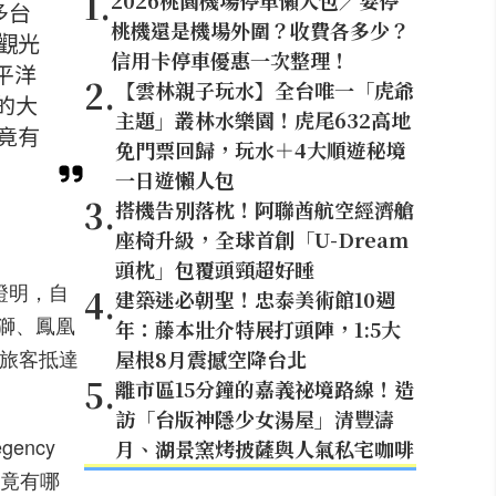
1
.
2026桃園機場停車懶人包／要停
多台
桃機還是機場外圍？收費各多少？
觀光
信用卡停車優惠一次整理！
平洋
2
.
【雲林親子玩水】全台唯一「虎爺
）的大
主題」叢林水樂園！虎尾632高地
竟有
免門票回歸，玩水＋4大順遊秘境
一日遊懶人包
3
.
搭機告別落枕！阿聯酋航空經濟艙
座椅升級，全球首創「U-Dream
頭枕」包覆頭頸超好睡
性證明，自
4
.
建築迷必朝聖！忠泰美術館10週
獅、鳳凰
年：藤本壯介特展打頭陣，1:5大
名旅客抵達
屋根8月震撼空降台北
5
.
離市區15分鐘的嘉義祕境路線！造
訪「台版神隱少女湯屋」清豐濤
gency
月、湖景窯烤披薩與人氣私宅咖啡
究竟有哪