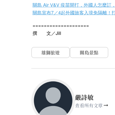
關島 Air V&V 疫苗開打，外國人怎麼
關島宣布7／4起外國旅客入境免隔離！
====================
撰 文／Jill
雄獅旅遊
關島景點
嚴詩敏
查看所有文章