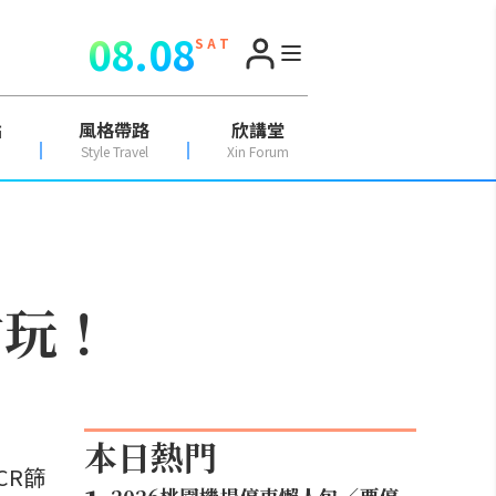
08.08
S A T
點
風格帶路
欣講堂
Style Travel
Xin Forum
方玩！
本日熱門
CR篩