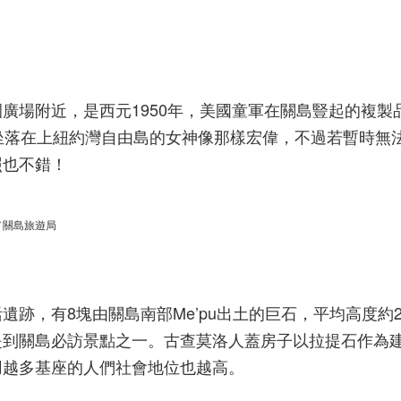
園廣場附近，是西元
1950
年，美國童軍在關島豎起的複製
坐落在上紐約灣自由島的女神像那樣宏偉，不過若暫時無
照也不錯！
／關島旅遊局
活遺跡，有
8
塊由關島南部
Me’pu
出土的巨石，平均高度約
是到關島必訪景點之一。古查莫洛人蓋房子以拉提石作為
用越多基座的人們社會地位也越高。