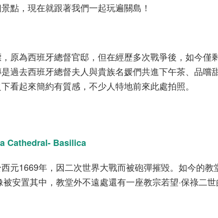
個景點，現在就跟著我們一起玩遍關島！
標，原為西班牙總督官邸，但在經歷多次戰爭後，如今僅
傳是過去西班牙總督夫人與貴族名媛們共進下午茶、品嚐
之下看起來簡約有質感，不少人特地前來此處拍照。
athedral- Basilica
於西元
1669
年，因二次世界大戰而被砲彈摧毀。如今的教
像被安置其中，教堂外不遠處還有一座教宗若望·保祿二世