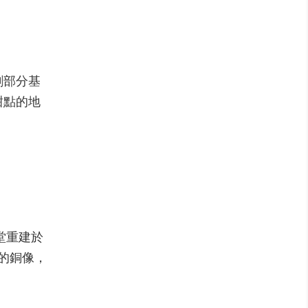
剩部分基
甜點的地
堂重建於
的銅像，