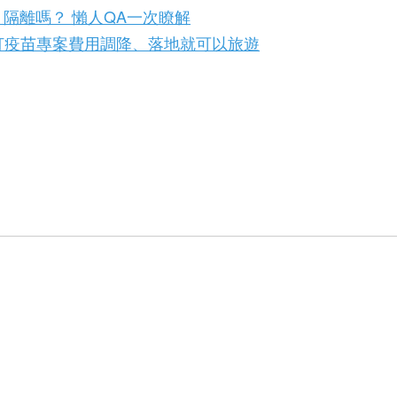
訂，隔離嗎？ 懶人QA一次瞭解
打疫苗專案費用調降、落地就可以旅遊