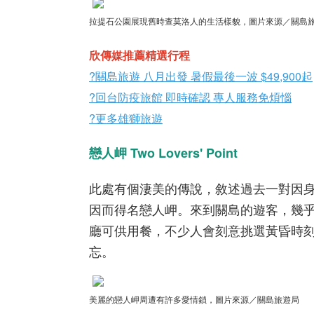
拉提石公園展現舊時查莫洛人的生活樣貌，圖片來源／關島
欣傳媒推薦精選行程
?關島旅遊 八月出發 暑假最後一波 $49,900起
?回台防疫旅館 即時確認 專人服務免煩惱
?更多雄獅旅遊
戀人岬 Two Lovers' Point
此處有個淒美的傳說，敘述過去一對因
因而得名戀人岬。來到關島的遊客，幾
廳可供用餐，不少人會刻意挑選黃昏時
忘。
美麗的戀人岬周遭有許多愛情鎖，圖片來源／關島旅遊局