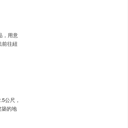
品，用意
法前往紐
2.5
公尺，
建築的地