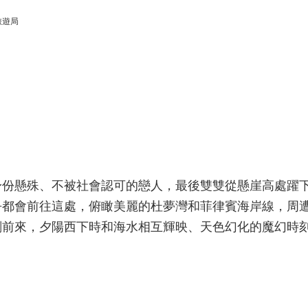
旅遊局
身份懸殊、不被社會認可的戀人，最後雙雙從懸崖高處躍
乎都會前往這處，俯瞰美麗的杜夢灣和菲律賓海岸線，周
刻前來，夕陽西下時和海水相互輝映、天色幻化的魔幻時