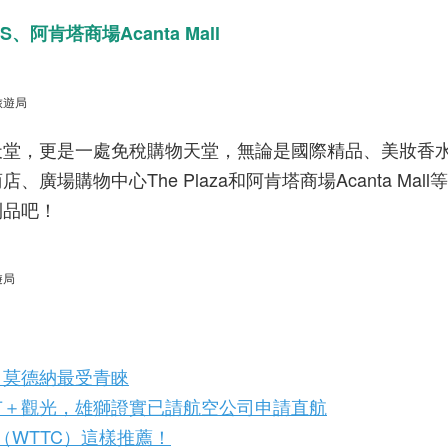
FS、
阿肯塔商場
Acanta Mall
旅遊局
天堂，更是一處免稅購物天堂，無論是國際精品、美妝香
商店、廣場購物中心
The Plaza
和阿肯塔商場
Acanta Mall
等
利品吧！
遊局
 莫德納最受青睞
苗＋觀光，雄獅證實已請航空公司申請直航
會（WTTC）這樣推薦！