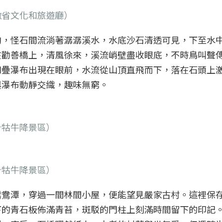
徽省文化和旅遊廳）
峋，怪石間流淌著潺潺溪水，水底沙石清透可見，下至水
在勸善橋上，清風徐來，溪流峭壁盡收眼底，不時鳥叫聲
四疊瀑布出現在眼前，水流從山頂直飛而下，落在石頭上
與瀑布動靜交織，趣味無窮。
台牯牛降景區）
台牯牛降景區）
鴛鴦潭，穿過一間林間小屋，便能望見嚴家古村。這裡保
下的青石板佈滿青苔，斑駁的門柱上刻滿時間留下的印記