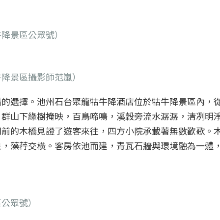
牛降景區公眾號）
牛降景區攝影師范嵐）
錯的選擇。池州石台聚龍牯牛降酒店位於牯牛降景區內，
，群山下綠樹掩映，百鳥啼鳴，溪穀旁流水潺潺，清冽明
門前的木橋見證了遊客來往，四方小院承載著無數歡歌。
泉，藻荇交橫。客房依池而建，青瓦石牆與環境融為一體
區公眾號）