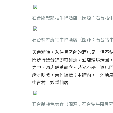
石台縣聚龍牯牛降酒店（圖源：石台牯
石台縣聚龍牯牛降酒店（圖源：石台牯
天色漸晚，入住景區內的酒店是一個不
門步行幾分鐘即可到達。酒店環境清幽
之中，酒店靜默而立。時光不語，酒店
綠水映陂，青竹繞籬；木牆內，一池清
中古村，妙隱仙居。
石台縣特色美食（圖源：石台牯牛降景