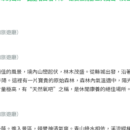
和旅遊廳）
和旅遊廳）
絕佳的風景，境內山巒起伏，林木茂盛。從縣城出發，沿
牛降。這裡有一片寶貴的原始森林，森林內氣溫適中，陽
含量極高，有“天然氧吧”之稱，是休閒康養的絕佳場所
和旅遊廳）
綠蔭。進入景區，頓覺神清氣爽。青山綠水相依，溪流縱