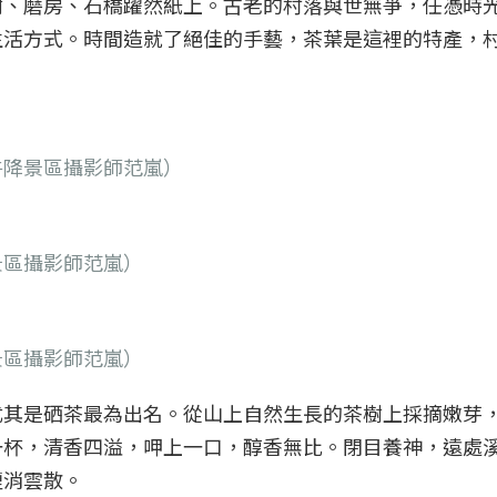
樹、磨房、石橋躍然紙上。古老的村落與世無爭，任憑時
生活方式。時間造就了絕佳的手藝，茶葉是這裡的特產，
牛降景區攝影師范嵐）
景區攝影師范嵐）
景區攝影師范嵐）
尤其是硒茶最為出名。從山上自然生長的茶樹上採摘嫩芽
一杯，清香四溢，呷上一口，醇香無比。閉目養神，遠處
煙消雲散。