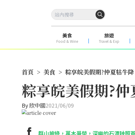
美食
旅遊
Food & Wine
Travel & Exp
首頁
>
美食
>
粽享皖美假期?仲夏牯牛降
粽享皖美假期?仲
By
欣中國
2021/06/09
群山披綠，萬木爭榮，深幽的石潭映照