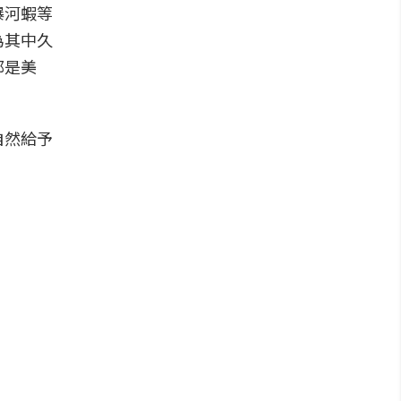
爆河蝦等
為其中久
都是美
自然給予