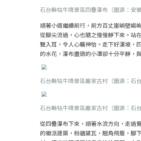
石台縣牯牛降景區四疊瀑布（圖源：安
順著小道繼續前行，前方百丈崖峭壁嶙
從腳尖流過，心也隨之慢慢靜下來。站
聲入耳，令人心曠神怡。走下好漢坡，
的水花，瀑布盡頭的小潭卻十分平靜，
石台縣牯牛降景區嚴家古村（圖源：石
石台縣牯牛降景區嚴家古村（圖源：石
從四疊瀑布下來，順著水流方向，走過
的徽派建築，粉牆黛瓦，翹角飛簷，腳