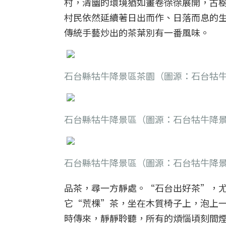
村，清幽的環境猶如畫卷徐徐展開，古
村民依然延續著日出而作、日落而息的
傳統手藝炒出的茶葉別有一番風味。
石台縣牯牛降景區茶園（圖源：石台牯
石台縣牯牛降景區（圖源：石台牯牛降
石台縣牯牛降景區（圖源：石台牯牛降
品茶，尋一方靜處。“石台出好茶”，
它“荒棵”茶，坐在木質椅子上，泡上
時傳來，靜靜聆聽，所有的煩惱頃刻間