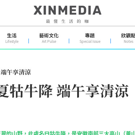
生活
藝術文化
專題
欣觀
Lifestyle
Art Pulse
Special Issue
Notes
 端午享清涼
夏牯牛降 端午享清涼
蒼翠的山野，此處名曰牯牛降，是安徽南部三大高山（黃