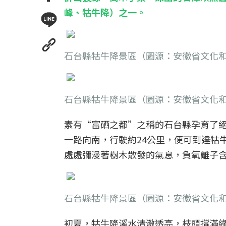
峰、牯牛降）之一。
石台縣牯牛降景區（圖源：安徽省文化
石台縣牯牛降景區（圖源：安徽省文化
素有“富硒之都”之稱的石台縣孕育了
一路向南，行駛約24公里，便可到達牯
處處彌漫著樹木散發的氣息，負氧離子
石台縣牯牛降景區（圖源：安徽省文化
初夏，牯牛降溪水清澈透亮，枝頭撐滿