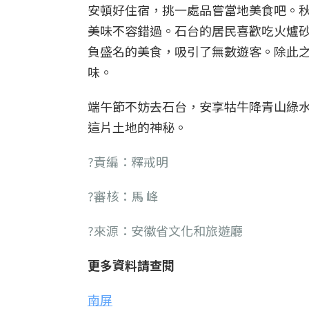
安頓好住宿，挑一處品嘗當地美食吧。
美味不容錯過。石台的居民喜歡吃火爐
負盛名的美食，吸引了無數遊客。除此
味。
端午節不妨去石台，安享牯牛降青山綠
這片土地的神秘。
?責編：釋戒明
?審核：馬 峰
?來源：安徽省文化和旅遊廳
更多資料請查閱
南屏