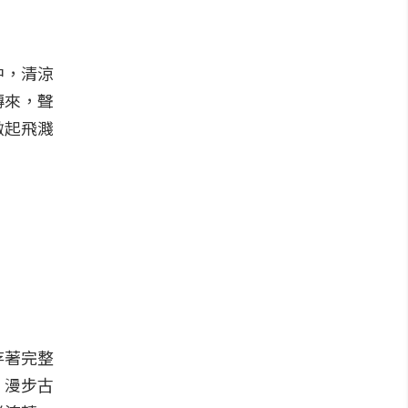
中，清涼
傳來，聲
激起飛濺
存著完整
。漫步古