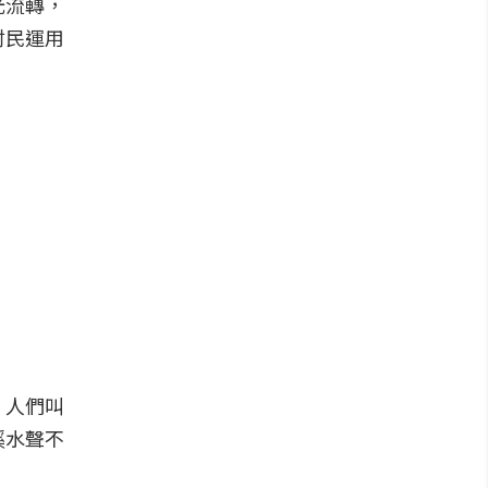
光流轉，
村民運用
，人們叫
溪水聲不