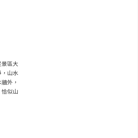
從景區大
淨，山水
木牆外，
，恰似山