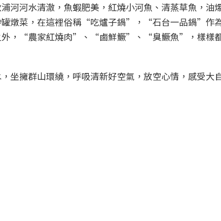
秋浦河河水清澈，魚蝦肥美，紅燒小河魚、清蒸草魚，油
砂罐燉菜，在這裡俗稱“吃爐子鍋”，“石台一品鍋”作
之外，“農家紅燒肉”、“鹵鮮鱖”、“臭鱖魚”，樣樣
水，坐擁群山環繞，呼吸清新好空氣，放空心情，感受大