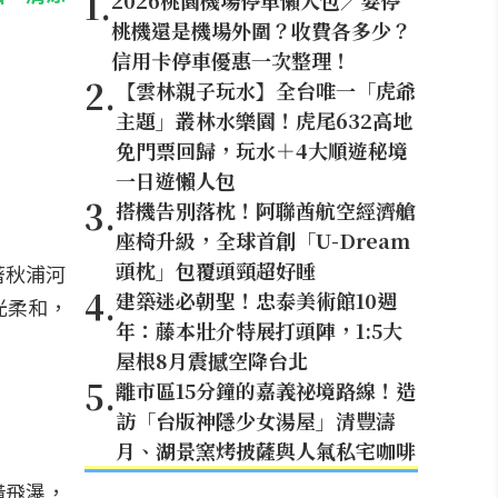
1
.
2026桃園機場停車懶人包／要停
桃機還是機場外圍？收費各多少？
信用卡停車優惠一次整理！
2
.
【雲林親子玩水】全台唯一「虎爺
主題」叢林水樂園！虎尾632高地
免門票回歸，玩水＋4大順遊秘境
一日遊懶人包
3
.
搭機告別落枕！阿聯酋航空經濟艙
座椅升級，全球首創「U-Dream
頭枕」包覆頭頸超好睡
著秋浦河
4
.
建築迷必朝聖！忠泰美術館10週
光柔和，
年：藤本壯介特展打頭陣，1:5大
。
屋根8月震撼空降台北
5
.
離市區15分鐘的嘉義祕境路線！造
訪「台版神隱少女湯屋」清豐濤
月、湖景窯烤披薩與人氣私宅咖啡
橫飛瀑，