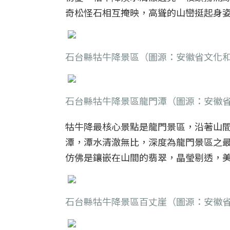
奇松怪石相互掩映，高聳的山巒挺起身
石台縣牯牛降景區（圖源：安徽省文化
石台縣牯牛降景區龍門潭（圖源：安徽
牯牛降最核心景點是龍門景區，沿著山
潭，潭水清澈無比，深度為龍門景區之
仿佛是鑲嵌在山間的翡翠，晶瑩剔透，
石台縣牯牛降景區百丈崖（圖源：安徽