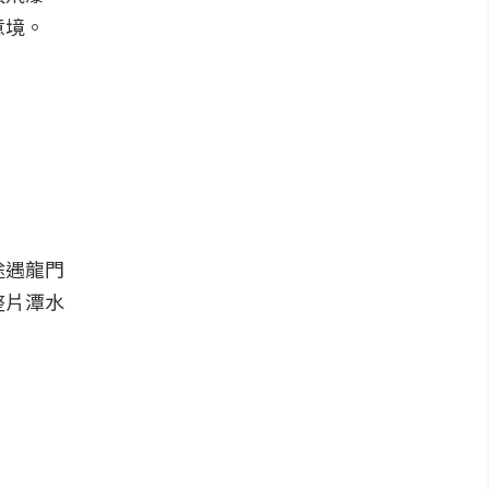
意境。
途遇龍門
整片潭水