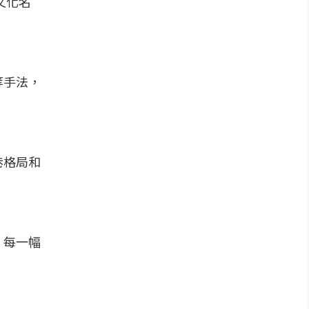
文化名
等手法，
巷格局和
、每一幅