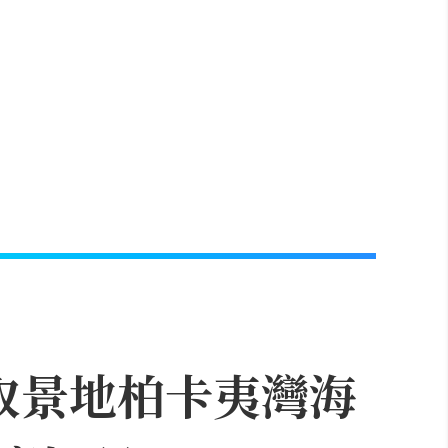
取景地柏卡夷灣海