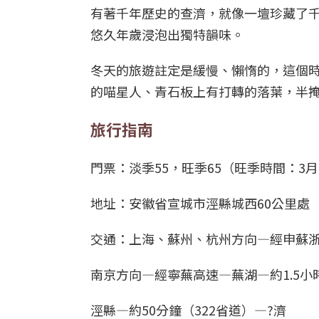
有著千年歷史的查濟，就像一壇珍藏了
悠久年歲浸泡出獨特韻味。
冬天的旅遊註定是緩慢、懶惰的，這個
的喵星人、青石板上有打轉的落葉，半
旅行指南
門票：淡季55，旺季65（旺季時間：3月1
地址：安徽省宣城市涇縣城西60公里處
交通：上海、蘇州、杭州方向—經申蘇浙
南京方向—經寧蕪高速—蕪湖—約1.5小
涇縣—約50分鐘（322省道）—?濟