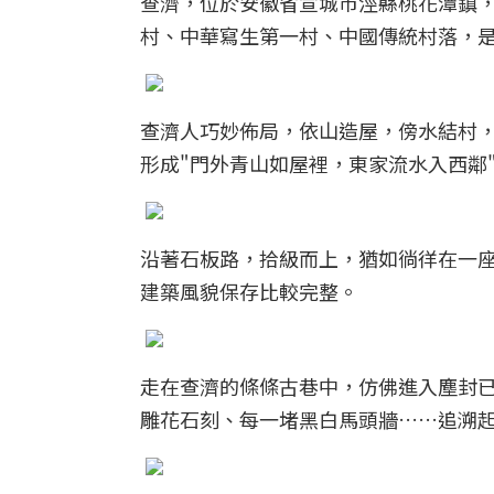
查濟，位於安徽省宣城市涇縣桃花潭鎮，
村、中華寫生第一村、中國傳統村落，
查濟人巧妙佈局，依山造屋，傍水結村
形成"門外青山如屋裡，東家流水入西鄰"
沿著石板路，拾級而上，猶如徜徉在一
建築風貌保存比較完整。
走在查濟的條條古巷中，仿佛進入塵封
雕花石刻、每一堵黑白馬頭牆……追溯