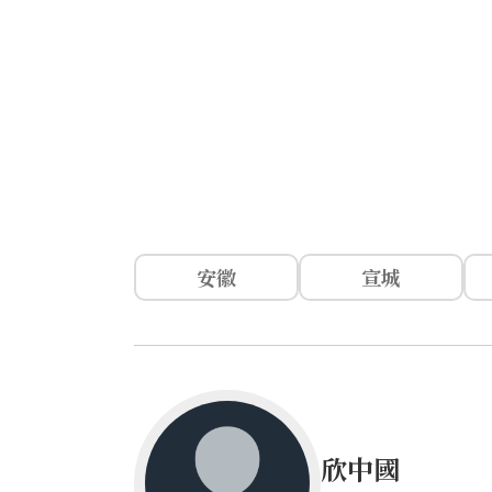
安徽
宣城
欣中國