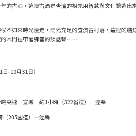
千年的古酒，這壇古酒是查濟的祖先用智慧與文化釀造出
時候不如來時光慢走，陽光充足的查濟古村落，這裡的牆
掩的木門裡帶著鄉音的談話聲……
日-10月31日）
皖高速—宣城—約1小時（322省道）—涇縣
時（205國道）—涇縣