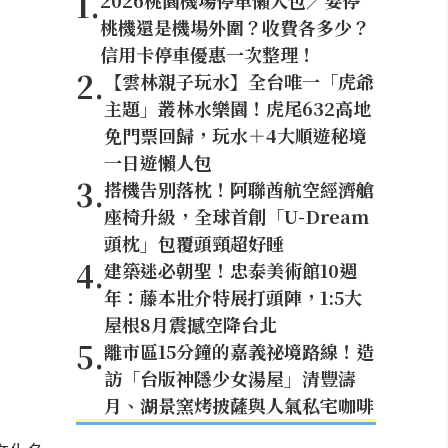
1
.
2026桃園機場停車懶人包／要停
桃機還是機場外圍？收費各多少？
信用卡停車優惠一次整理！
2
.
【雲林親子玩水】全台唯一「虎爺
主題」叢林水樂園！虎尾632高地
免門票回歸，玩水＋4大順遊秘境
一日遊懶人包
3
.
搭機告別落枕！阿聯酋航空經濟艙
座椅升級，全球首創「U-Dream
頭枕」包覆頭頸超好睡
4
.
建築迷必朝聖！忠泰美術館10週
年：藤本壯介特展打頭陣，1:5大
屋根8月震撼空降台北
5
.
離市區15分鐘的嘉義祕境路線！造
訪「台版神隱少女湯屋」清豐濤
月、湖景窯烤披薩與人氣私宅咖啡