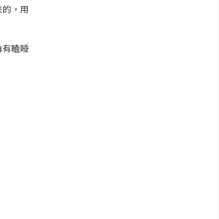
來的，用
角有瞌睡