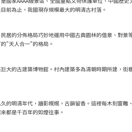
是國家AAAA級景區、全國重點文物保護單位、中國歷史
是目前為止，我國現存規模最大的明清古村落。
，民居的分佈格局巧妙地運用中國古典園林的借景、對景
的"天人合一"的格局。
座巨大的古建築博物館。村內建築多為清朝時期所建，街
已久的明清年代，牆影幌幌，古韻留香。這裡每木刻窗雕
起來都是千百年的如煙往事。