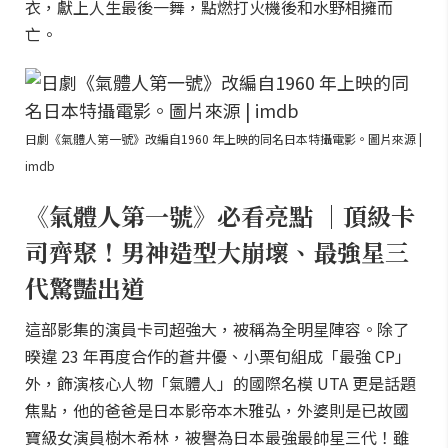
衣，獻上人生最後一舞，點燃打火機後和水野相擁而
亡。
日劇《氣體人第一號》改編自1960 年上映的同名日本特攝電影。圖片來源 |
imdb
《氣體人第一號》必看亮點 ｜頂級卡
司齊聚！男神造型大崩壞、最強星三
代驚豔出道
這部影集的演員卡司超強大，被稱為全明星陣容。除了
暌違 23 年再度合作的蒼井優、小栗旬組成「最強 CP」
外，飾演核心人物「氣體人」的國際名模 UTA 更是話題
焦點，他的爸爸是日本影帝本木雅弘，外婆則是已故國
寶級女演員樹木希林，被譽為日本最強最帥星三代！雖