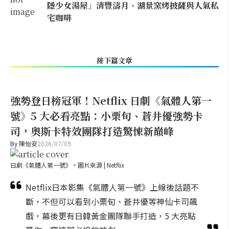
隱少女湯屋」清豐濤月、湖景窯烤披薩與人氣私
宅咖啡
接下篇文章
強勢登日榜冠軍！Netflix 日劇《氣體人第一
號》5 大必看亮點：小栗旬、蒼井優強勢卡
司，奧斯卡特效團隊打造驚悚新巔峰
By
陳怡安
2026/07/09
日劇《氣體人第一號》。圖片來源 | Netflix
Netflix日本影集《氣體人第一號》上線後話題不
斷，不但可以看到小栗旬、蒼井優等神仙卡司飆
戲，幕後更有日韓黃金團隊聯手打造，5 大亮點