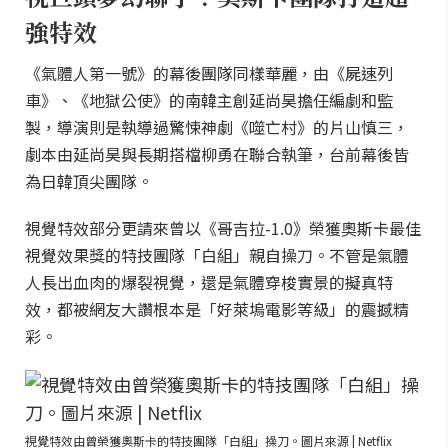
強特效
《氣體人第一號》的幕後團隊同樣華麗，由《屍速列
車》、《地獄公使》的南韓主創延尚昊擔任編劇和監
製，導演則是執導過驚悚神劇《噬亡村》的片山慎三，
劇本由延尚昊與長期搭檔柳勇在聯合執筆，台前幕後皆
為日韓頂尖團隊。
視覺特效部分更請來曾以《哥吉拉-1.0》榮獲奧斯卡最佳
視覺效果獎的特技團隊「白組」親自操刀。不管是氣體
人長出血肉的爆裂視覺，還是氣體穿梭實景的擬真特
效，都被網友大讚根本是「好萊塢電影等級」的震撼精
彩。
視覺特效由曾榮獲奧斯卡的特技團隊「白組」操刀。圖片來源 | Netflix