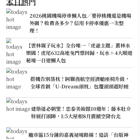
本日熱門
2026桃園機場停車懶人包／要停桃機還是機場
外圍？收費各多少？信用卡停車優惠一次整
理！
【雲林親子玩水】全台唯一「虎爺主題」叢林水
樂園！虎尾632高地免門票回歸，玩水＋4大順遊
秘境一日遊懶人包
搭機告別落枕！阿聯酋航空經濟艙座椅升級，
全球首創「U-Dream頭枕」包覆頭頸超好睡
建築迷必朝聖！忠泰美術館10週年：藤本壯介
特展打頭陣，1:5大屋根8月震撼空降台北
離市區15分鐘的嘉義祕境路線！造訪「台版神