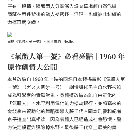
子有一段情，隨著兩人分頭深入調查這場超自然危機，
隱藏在案件背後的駭人祕密逐一浮現，也讓彼此糾纏的
命運再度交織。
日劇《氣體人第一號》。圖片來源 | Netflix
《氣體人第一號》必看亮點｜1960 年
原作劇情大公開
本片改編自 1960 年上映的同名日本特攝電影《氣體人第
一號》（ガス人間㐧一号），劇情講述男主角水野被迫
成為科學家的實驗對象，身體遭改造為能自由氣化的
「氣體人」。水野利用氣化能力搶劫銀行，並將竊來的
金錢拿來資助他的舞蹈家戀人藤千代。岡本刑警和記者
京子追查出真相後，因為氣體人已經造成社會恐慌，警
方決定設置炸彈除掉水野。最後藤千代穿上最美的舞