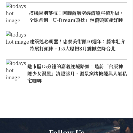
搭機告別落枕！阿聯酋航空經濟艙座椅升級，
全球首創「U-Dream頭枕」包覆頭頸超好睡
建築迷必朝聖！忠泰美術館10週年：藤本壯介
特展打頭陣，1:5大屋根8月震撼空降台北
離市區15分鐘的嘉義祕境路線！造訪「台版神
隱少女湯屋」清豐濤月、湖景窯烤披薩與人氣私
宅咖啡
Follow Us