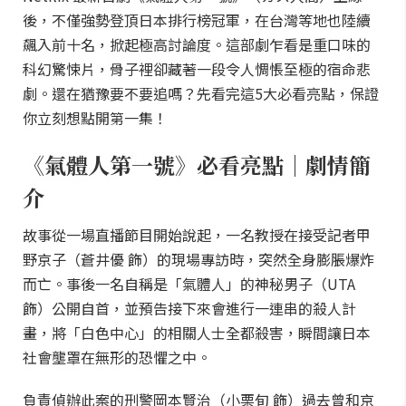
後，不僅強勢登頂日本排行榜冠軍，在台灣等地也陸續
飆入前十名，掀起極高討論度。這部劇乍看是重口味的
科幻驚悚片，骨子裡卻藏著一段令人惆悵至極的宿命悲
劇。還在猶豫要不要追嗎？先看完這5大必看亮點，保證
你立刻想點開第一集！
《氣體人第一號》必看亮點｜劇情簡
介
故事從一場直播節目開始說起，一名教授在接受記者甲
野京子（蒼井優 飾）的現場專訪時，突然全身膨脹爆炸
而亡。事後一名自稱是「氣體人」的神秘男子（UTA
飾）公開自首，並預告接下來會進行一連串的殺人計
畫，將「白色中心」的相關人士全都殺害，瞬間讓日本
社會壟罩在無形的恐懼之中。
負責偵辦此案的刑警岡本賢治（小栗旬 飾）過去曾和京