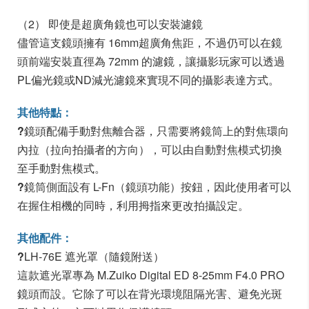
（2） 即使是超廣角鏡也可以安裝濾鏡
儘管這支鏡頭擁有 16mm超廣角焦距，不過仍可以在鏡
頭前端安裝直徑為 72mm 的濾鏡，讓攝影玩家可以透過
PL偏光鏡或ND減光濾鏡來實現不同的攝影表達方式。
其他特點：
?
鏡頭配備手動對焦離合器，只需要將鏡筒上的對焦環向
內拉（拉向拍攝者的方向），可以由自動對焦模式切換
至手動對焦模式。
?
鏡筒側面設有 L-Fn（鏡頭功能）按鈕，因此使用者可以
在握住相機的同時，利用拇指來更改拍攝設定。
其他配件：
?
LH-76E 遮光罩（隨鏡附送）
這款遮光罩專為 M.Zuiko Digital ED 8-25mm F4.0 PRO
鏡頭而設。它除了可以在背光環境阻隔光害、避免光斑