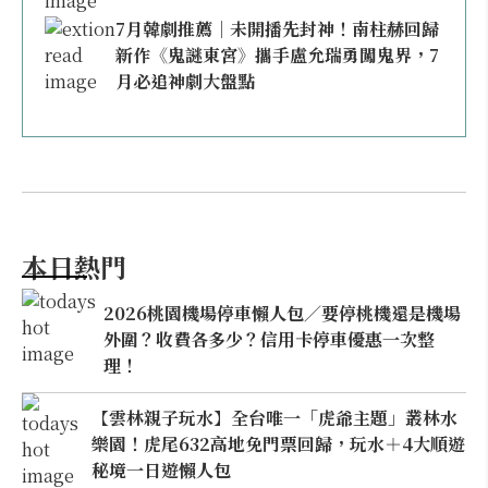
7月韓劇推薦｜未開播先封神！南柱赫回歸
新作《鬼謎東宮》攜手盧允瑞勇闖鬼界，7
月必追神劇大盤點
本日熱門
2026桃園機場停車懶人包／要停桃機還是機場
外圍？收費各多少？信用卡停車優惠一次整
理！
【雲林親子玩水】全台唯一「虎爺主題」叢林水
樂園！虎尾632高地免門票回歸，玩水＋4大順遊
秘境一日遊懶人包