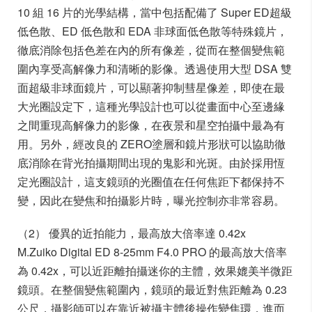
10 組 16 片的光學結構，當中包括配備了 Super ED超級
低色散、ED 低色散和 EDA 非球面低色散等特殊鏡片，
徹底消除包括色差在內的所有像差，從而在整個變焦範
圍內享受高解像力和清晰的影像。透過使用大型 DSA 雙
面超級非球面鏡片，可以顯著抑制彗星像差，即使在最
大光圈設定下，這種光學設計也可以從畫面中心至邊緣
之間重現高解像力的影像，在夜景和星空拍攝中最為有
用。另外，經改良的 ZERO塗層和鏡片形狀可以協助徹
底消除在背光拍攝期間出現的鬼影和光斑。由於採用恆
定光圈設計，這支鏡頭的光圈值在任何焦距下都保持不
變，因此在變焦和拍攝影片時，曝光控制亦非常容易。
（2） 優異的近拍能力，最高放大倍率達 0.42x
M.Zuiko Digital ED 8-25mm F4.0 PRO 的最高放大倍率
為 0.42x，可以近距離拍攝迷你的主體，效果媲美半微距
鏡頭。在整個變焦範圍內，鏡頭的最近對焦距離為 0.23
公尺，攝影師可以在靠近被攝主體後操作變焦環，進而