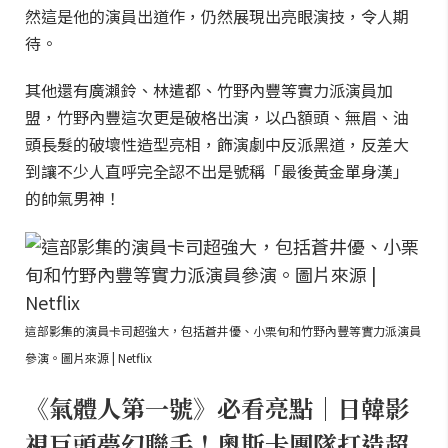
然這是他的演員出道作，仍然展現出亮眼演技，令人期
待。
其他還有廣瀨鈴、林遣都、竹野內豐等實力派演員加
盟，竹野內豐這次更是破格出演，以凸額頭、無眉、油
頭長髮的破壞性造型亮相，飾演劇中反派黑道，反差大
到讓不少人直呼完全認不出是號稱「最後黃金單身漢」
的帥氣男神！
這部影集的演員卡司超強大，包括蒼井優、小栗旬和竹野內豐等實力派演員
參演。圖片來源 | Netflix
《氣體人第一號》必看亮點｜日韓影
視巨頭夢幻聯手！奧斯卡團隊打造超