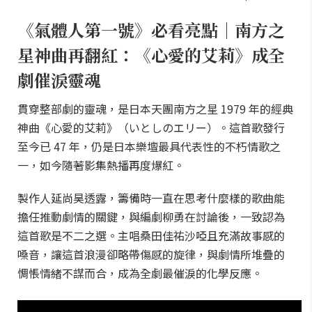
《氣體人第一號》必看亮點｜南方之
星神曲再翻紅：《心愛的艾莉》成全
劇催淚靈魂
貫穿整部劇的靈魂，是日本天團南方之星 1979 年的經典
神曲《心愛的艾莉》（いとしのエリー）。這首歌發行
至今已 47 年，仍是日本樂壇最具代表性的不朽情歌之
一，如今隨著影集熱播再度爆紅。
製作人延尚昊透露，籌備時一直在思考什麼樣的歌曲能
擔任推動劇情的關鍵，與編劇柳勇在討論後，一致認為
這首歌是不二之選。主唱桑田佳祐沙啞且充滿故事感的
嗓音，讓這首浪漫卻略帶傷感的旋律，與劇情所堆疊的
惆悵情緒不謀而合，成為全劇最催淚的化學反應。