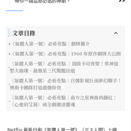
帶你一窺這部必追的神劇。
文章目錄
《氣體人第一號》必看亮點｜劇情簡介
《氣體人第一號》必看亮點｜1960 年原作劇情大公開
《氣體人第一號》必看亮點 ｜頂級卡司齊聚！男神造
型大崩壞、最強星三代驚豔出道
《氣體人第一號》必看亮點｜日韓影視巨頭夢幻聯手！
奧斯卡團隊打造超強特效
《氣體人第一號》必看亮點｜南方之星神曲再翻紅：
《心愛的艾莉》成全劇催淚靈魂
Netflix 最新日劇《氣體人第一號》（ガス人間）上線