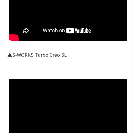
▲S-WORKS Turbo Creo SL