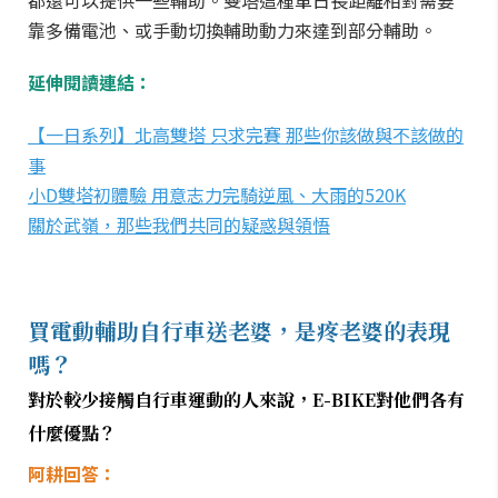
都還可以提供一些輔助。雙塔這種單日長距離相對需要
靠多備電池、或手動切換輔助動力來達到部分輔助。
延伸閱讀連結：
【一日系列】北高雙塔 只求完賽 那些你該做與不該做的
事
小D雙塔初體驗 用意志力完騎逆風、大雨的520K
關於武嶺，那些我們共同的疑惑與領悟
買電動輔助自行車送老婆，是疼老婆的表現
嗎？
對於較少接觸自行車運動的人來說，E-BIKE對他們各有
什麼優點？
阿耕回答：