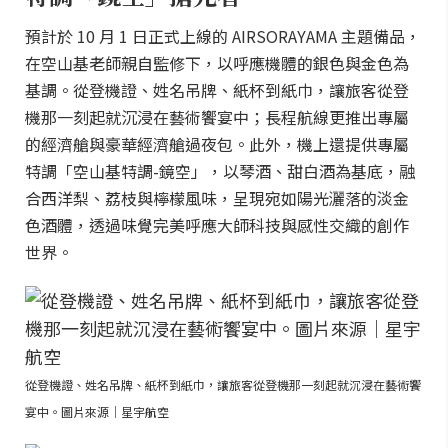
預計於 10 月 1 日正式上線的 AIRSORAYAMA 主題備品，
在空山基老師親自監修下，以呼應機體的銀色與金色為
基調。從登機證、姓名吊牌、紙杯到紙巾，讓旅客從登
機那一刻起就沉浸在藝術饗宴中；長程航線更推出專屬
的經濟艙與豪華經濟艙過夜包。此外，機上還提供專屬
特調「空山基特調-鏡空」，以琴酒、甜白酒為基底，融
合西洋梨、荔枝與檸檬風味，呈現宛如陽光灑落的淡金
色酒體，透過味覺完美呼應大師科技與感性交織的創作
世界。
從登機證、姓名吊牌、紙杯到紙巾，讓旅客從登機那一刻起就沉浸在藝術饗
宴中。圖片來源｜星宇航空