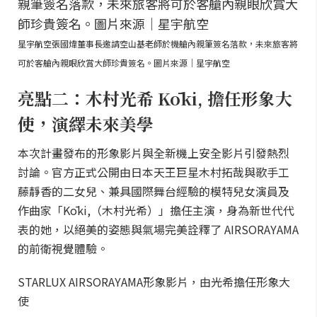
星宇航空張國煒董事長邀請空山基老師於機艙內親筆簽名落款，未來旅客將
可於客艙內親眼欣賞大師珍貴簽名。圖片來源｜星宇航空
亮點二：木村光希 Kōki, 擔任形象大
使，演繹未來美學
本次計畫發布的形象影片與全新機上安全影片引發熱烈
討論。官方正式公開由日本天王巨星木村拓哉與歌手工
藤靜香的二女兒、兼具國際舞台經驗的模特兒女演員及
作曲家「Kōki,（木村光希）」擔任主演，身為新世代代
表的她，以絕美的姿態與氣場完美詮釋了 AIRSORAYAMA
的前衛視覺體驗。
STARLUX AIRSORAYAMA形象影片，由光希擔任形象大
使