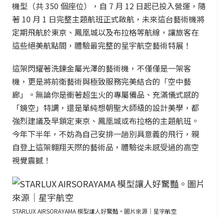
機型（共 350 個座位），自 7 月 12 日起已投入營運，隨
著 10 月 1 日完整主題航班正式啟航，未來這台藝術機將
定期飛航於東京、鳳凰城以及布拉格等航線，讓旅客在
這些絕美航點間，體驗最完整的星宇航空藝術特展！
這架閃耀著洗鍊金屬光澤的藝術機，不僅僅是一架客
機，更是將前衛藝術與極致服務完美結合的「空中藝
廊」。無論你是衝著超生火的專屬備品、充滿儀式感的
「鏡空」特調，還是單純想朝聖大師級的設計美學，都
強烈建議及早鎖定東京、鳳凰城或布拉格的主題航班。
今年下半年，不妨為自己安排一趟別具意義的飛行，親
自登上這架翱翔天際的藝術品，體驗從未感受過的高空
視覺震撼！
STARLUX AIRSORAYAMA 模型讓人好驚豔。圖片來源｜星宇航空