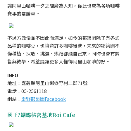
讓阿里山咖啡一夕之間廣為人知，從此也成為各項咖啡
賽事的常勝軍。
不過方政倫並不因此而滿足，如今的鄒築園除了有各式
品種的咖啡豆，也培育許多咖啡後進，未來的鄒築園不
僅種植、採收、挑選、烘焙都能自己來，同時也會有銷
售與教學，希望能讓更多人懂得阿里山咖啡的好。
INFO
地址：嘉義縣阿里山鄉樂野村二鄰71號
電話：05-2561118
網站：
樂野鄒築園Facebook
國王
?蝴蝶秘密基地
Roi Cafe