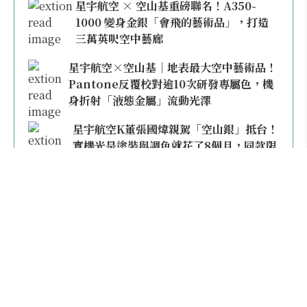
星宇航空 × 空山基重磅聯名！A350-
1000 變身金銀「會飛的藝術品」，打造
三萬英呎空中藝廊
星宇航空×空山基｜地表最大空中藝術品！
Pantone反覆校對逾10次研發專屬色，機
身折射「液態金屬」流動光澤
星宇航空K董張國煒親駕「空山銀」抵台！
實機光是塗裝與調色就花了8個月，同款限
量模型上架即秒殺
本日熱門