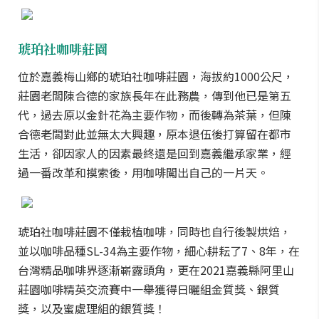
琥珀社咖啡莊園
位於嘉義梅山鄉的琥珀社咖啡莊園，海拔約1000公尺，
莊園老闆陳合德的家族長年在此務農，傳到他已是第五
代，過去原以金針花為主要作物，而後轉為茶葉，但陳
合德老闆對此並無太大興趣，原本退伍後打算留在都市
生活，卻因家人的因素最終還是回到嘉義繼承家業，經
過一番改革和摸索後，用咖啡闖出自己的一片天。
琥珀社咖啡莊園不僅栽植咖啡，同時也自行後製烘焙，
並以咖啡品種SL-34為主要作物，細心耕耘了7、8年，在
台灣精品咖啡界逐漸嶄露頭角，更在2021嘉義縣阿里山
莊園咖啡精英交流賽中一舉獲得日曬組金質獎、銀質
獎，以及蜜處理組的銀質獎！