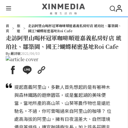
搜尋
首
旅
走訪阿里山喝杯冠軍咖啡順遊嘉義私房好店 琥珀社、鄒築園、
>
>
頁
遊
國王?蝴蝶秘密基地Roi Cafe
走訪阿里山喝杯冠軍咖啡順遊嘉義私房好店 琥
珀社、鄒築園、國王?蝴蝶秘密基地Roi Cafe
By
嚴詩敏
2021/06/03
提起嘉義阿里山，多數人首先想起的是有著神木
與森林鐵路的遊樂園區，或是奮起湖的美味便
當，當地所產的高山茶、山葵等農作物也是遠近
馳名。不過，你可曾喝過來自阿里山的咖啡？ 位
處高海拔的阿里山，擁有日夜溫差大、自然環境
優良等條件，適宜咖啡樹生長，加上許多莊園主