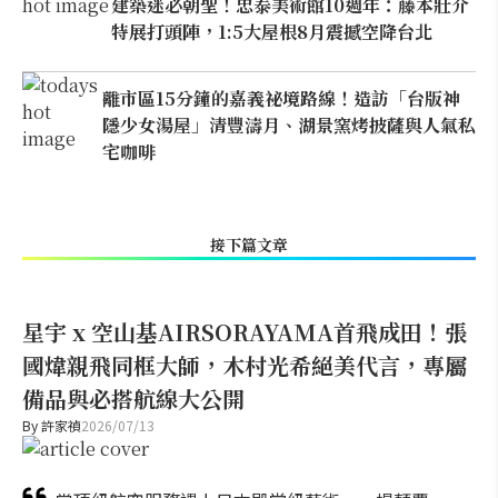
建築迷必朝聖！忠泰美術館10週年：藤本壯介
特展打頭陣，1:5大屋根8月震撼空降台北
離市區15分鐘的嘉義祕境路線！造訪「台版神
隱少女湯屋」清豐濤月、湖景窯烤披薩與人氣私
宅咖啡
接下篇文章
星宇 x 空山基AIRSORAYAMA首飛成田！張
國煒親飛同框大師，木村光希絕美代言，專屬
備品與必搭航線大公開
By
許家禎
2026/07/13