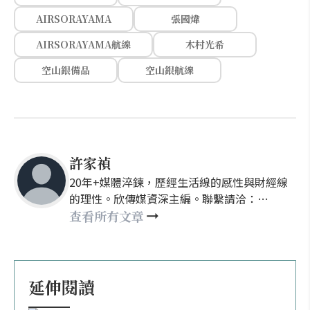
AIRSORAYAMA
張國煒
AIRSORAYAMA航線
木村光希
空山銀備品
空山銀航線
許家禎
20年+媒體淬鍊，歷經生活線的感性與財經線
的理性。欣傳媒資深主編。聯繫請洽：
nellyhsu@xinmedia.com
查看所有文章
延伸閱讀