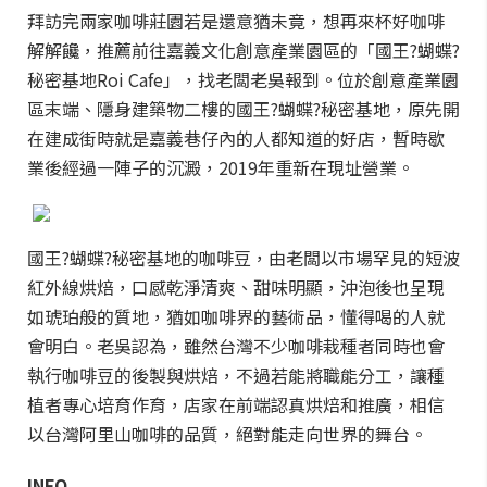
拜訪完兩家咖啡莊園若是還意猶未竟，想再來杯好咖啡
解解饞，推薦前往嘉義文化創意產業園區的「國王?蝴蝶?
秘密基地Roi Cafe」，找老闆老吳報到。位於創意產業園
區末端、隱身建築物二樓的國王?蝴蝶?秘密基地，原先開
在建成街時就是嘉義巷仔內的人都知道的好店，暫時歇
業後經過一陣子的沉澱，2019年重新在現址營業。
國王?蝴蝶?秘密基地的咖啡豆，由老闆以市場罕見的短波
紅外線烘焙，口感乾淨清爽、甜味明顯，沖泡後也呈現
如琥珀般的質地，猶如咖啡界的藝術品，懂得喝的人就
會明白。老吳認為，雖然台灣不少咖啡栽種者同時也會
執行咖啡豆的後製與烘焙，不過若能將職能分工，讓種
植者專心培育作育，店家在前端認真烘焙和推廣，相信
以台灣阿里山咖啡的品質，絕對能走向世界的舞台。
INFO