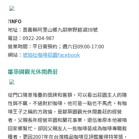
?
INFO
地址：嘉義縣阿里山鄉九鄰樂野碧湖38號
電話：0922-204-987
營業時間：平日需預約；週六日09:00-17:00
網站：
琥珀社咖啡莊園Facebook
鄒築園觀光休閒農莊
從門口隨意堆疊的獎牌和匾額，可以看出莊園主人的隨
性與不羈，不過對於咖啡，他可是一點也不馬虎。有咖
啡王子之稱的方政倫，是鄒築園觀光休閒農莊的經營
者，父親長年經營茶園和蘭花事業，退伍後原本他被喚
回家鄉幫忙，卻因父親友人一批咖啡苗成為咖啡專職栽
種者，更因2007年在台灣精品咖啡豆評鑑獲得特等獎，