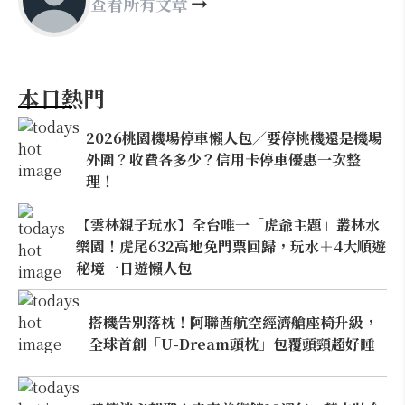
查看所有文章
本日熱門
2026桃園機場停車懶人包／要停桃機還是機場
外圍？收費各多少？信用卡停車優惠一次整
理！
【雲林親子玩水】全台唯一「虎爺主題」叢林水
樂園！虎尾632高地免門票回歸，玩水＋4大順遊
秘境一日遊懶人包
搭機告別落枕！阿聯酋航空經濟艙座椅升級，
全球首創「U-Dream頭枕」包覆頭頸超好睡