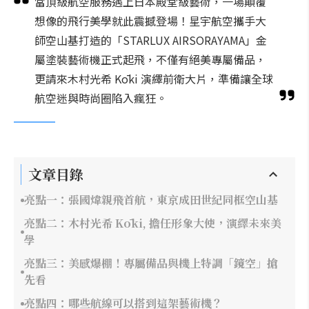
當頂級航空服務遇上日本殿堂級藝術，一場顛覆
想像的飛行美學就此震撼登場！星宇航空攜手大
師空山基打造的「STARLUX AIRSORAYAMA」金
屬塗裝藝術機正式起飛，不僅有絕美專屬備品，
更請來木村光希 Kōki 演繹前衛大片，準備讓全球
航空迷與時尚圈陷入瘋狂。
文章目錄
亮點一：張國煒親飛首航，東京成田世紀同框空山基
亮點二：木村光希 Kōki, 擔任形象大使，演繹未來美
學
亮點三：美感爆棚！專屬備品與機上特調「鏡空」搶
先看
亮點四：哪些航線可以搭到這架藝術機？