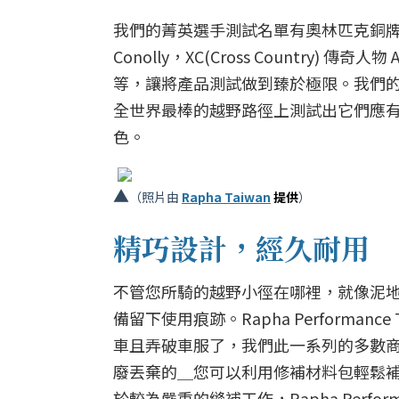
我們的菁英選手測試名單有奧林匹克銅牌得主 Jill K
Conolly，XC(Cross Country) 傳奇人物 Ad
等，讓將產品測試做到臻於極限。我們
全世界最棒的越野路徑上測試出它們應
色。
▲
（照片由
Rapha Taiwan
提供
）
精巧設計，經久耐用
不管您所騎的越野小徑在哪裡，就像泥
備留下使用痕跡。Rapha Performan
車且弄破車服了，我們此一系列的多數
廢丟棄的＿您可以利用修補材料包輕鬆
於較為嚴重的縫補工作，Rapha Perfor