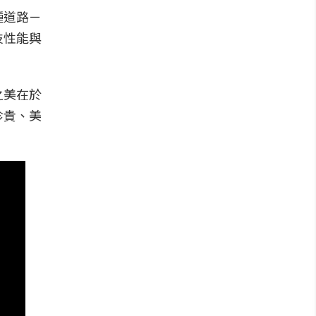
種道路－
技性能與
之美在於
珍貴、美