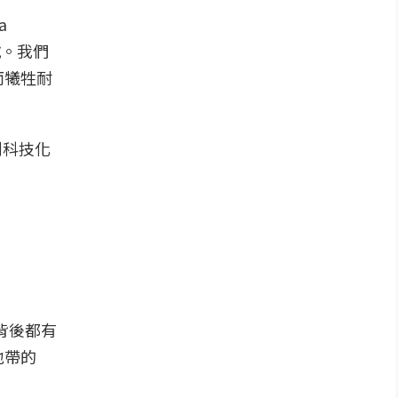
a
試。我們
而犧牲耐
到科技化
物背後都有
地帶的