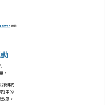
Taiwan
提供
運動
的
願景。
服飾到我
腳踏車的
所激勵。