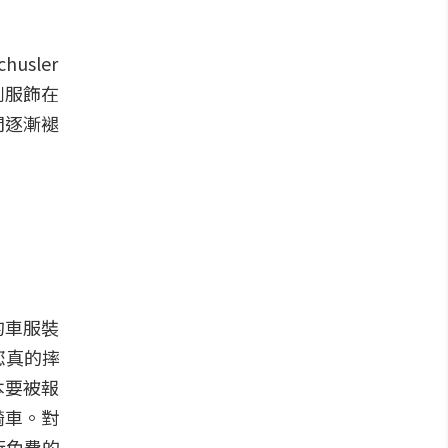
chusler
列服飾在
間逐漸褪
的車服裝
算您真的摔
本要被報
騎車。對
進行免費的