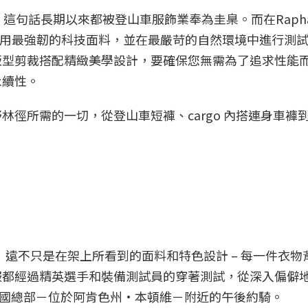
」，這句話長期以來都被登山車服飾業奉為圭臬。而在Raph
系列裡，開始使用最強韌的科技面料，並在最嚴苛的自然環境中進行測
版型剪裁搭配精緻美學設計，要確保您無需為了追求性能
永續性。
徑所需的一切，從登山車短褲、cargo 內搭連身車褲
ear 是什麼？ 遠不只是在架上所看到的面料和特色設計 – 每一件衣
服都經過精英選手和裝備測試員的穿著測試，從深入偏僻
們在美國總部－位於阿肯色州·本頓維－附近的午後約騎。