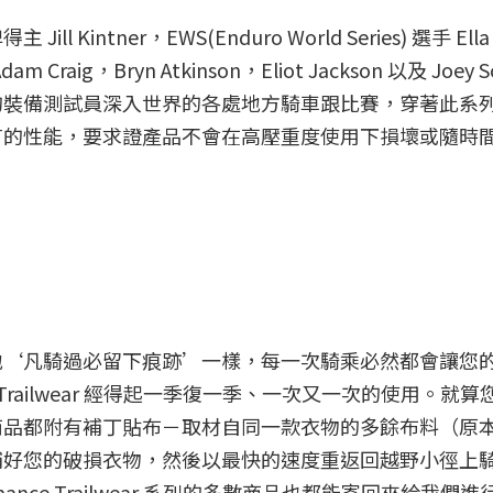
intner，EWS(Enduro World Series) 選手 Ella
am Craig，Bryn Atkinson，Eliot Jackson 以及 Joey S
的裝備測試員深入世界的各處地方騎車跟比賽，穿著此系
有的性能，要求證產品不會在高壓重度使用下損壞或隨時
地‘凡騎過必留下痕跡’一樣，每一次騎乘必然都會讓您
ce Trailwear 經得起一季復一季、一次又一次的使用。就
商品都附有補丁貼布－取材自同一款衣物的多餘布料（原
補好您的破損衣物，然後以最快的速度重返回越野小徑上
mance Trailwear 系列的多數商品也都能寄回來給我們