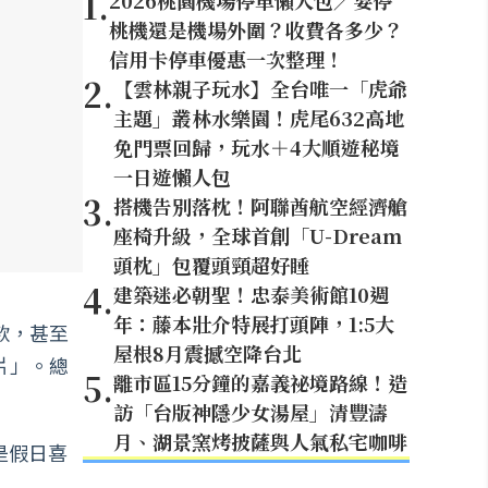
1
.
2026桃園機場停車懶人包／要停
桃機還是機場外圍？收費各多少？
信用卡停車優惠一次整理！
2
.
【雲林親子玩水】全台唯一「虎爺
主題」叢林水樂園！虎尾632高地
免門票回歸，玩水＋4大順遊秘境
一日遊懶人包
3
.
搭機告別落枕！阿聯酋航空經濟艙
座椅升級，全球首創「U-Dream
頭枕」包覆頭頸超好睡
4
.
建築迷必朝聖！忠泰美術館10週
年：藤本壯介特展打頭陣，1:5大
款，甚至
屋根8月震撼空降台北
片」。總
5
.
離市區15分鐘的嘉義祕境路線！造
訪「台版神隱少女湯屋」清豐濤
月、湖景窯烤披薩與人氣私宅咖啡
是假日喜