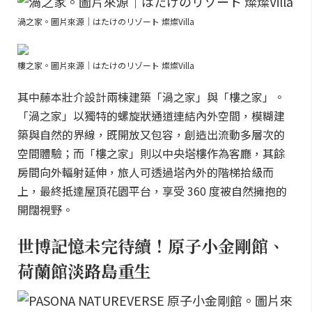
渦之家。圖片來源｜はたけのリゾート 燦燦Villa
樓之家。圖片來源｜はたけのリゾート 燦燦Villa
其中藤本壯介設計兩棟建築「渦之家」與「樓之家」。
「渦之家」以獨特的螺旋狀通道連結內外空間，模糊建
築與自然的界線，既開放又包容，創造出流動多層次的
空間體驗；而「樓之家」則以中央塔樓作為客廳，其餘
房間向外輻射延伸，旅人可透過塔內外的階梯拾級而
上，最終抵達屋頂花園平台，享受 360 度被自然擁抱的
開闊視野。
世博記憶未完待續！原子小金剛館、
荷蘭館淡路島重生