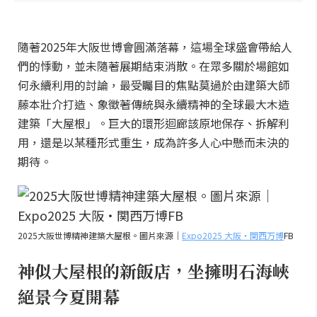
隨著2025年大阪世博會圓滿落幕，這場全球盛會帶給人
們的悸動，並未隨著展期結束消散。在眾多關於場館如
何永續利用的討論，最受矚目的焦點莫過於由建築大師
藤本壯介打造、象徵著傳統與永續精神的全球最大木造
建築「大屋根」。巨大的環形迴廊該原地保存、拆解利
用，還是以某種形式重生，成為許多人心中懸而未決的
期待。
2025大阪世博精神建築大屋根。圖片來源｜
Expo2025 大阪・関西万博
FB
神似大屋根的新飯店，坐擁明石海峽
絕景今夏開幕