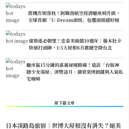
搭機告別落枕！阿聯酋航空經濟艙座椅升級，
全球首創「U-Dream頭枕」包覆頭頸超好睡
建築迷必朝聖！忠泰美術館10週年：藤本壯介
特展打頭陣，1:5大屋根8月震撼空降台北
離市區15分鐘的嘉義祕境路線！造訪「台版神
隱少女湯屋」清豐濤月、湖景窯烤披薩與人氣私
宅咖啡
接下篇文章
日本淡路島旅宿｜世博大屋根沒有消失？絕美