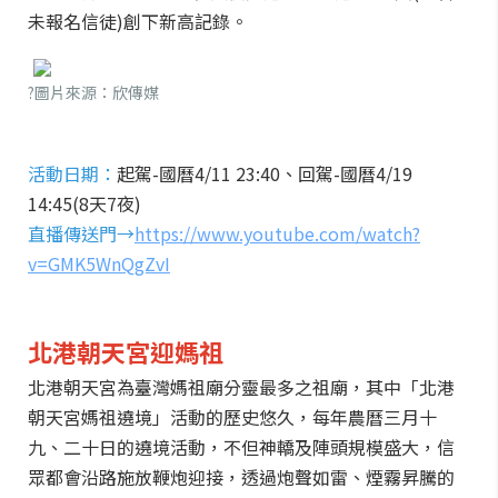
未報名信徒)創下新高記錄。
?圖片來源：欣傳媒
活動日期：
起駕-國曆4/11 23:40、回駕-國曆4/19
14:45(8天7夜)
直播傳送門→
https://www.youtube.com/watch?
v=GMK5WnQgZvI
北港朝天宮迎媽祖
北港朝天宮為臺灣媽祖廟分靈最多之祖廟，其中「北港
朝天宮媽祖遶境」活動的歷史悠久，每年農曆三月十
九、二十日的遶境活動，不但神轎及陣頭規模盛大，信
眾都會沿路施放鞭炮迎接，透過炮聲如雷、煙霧昇騰的