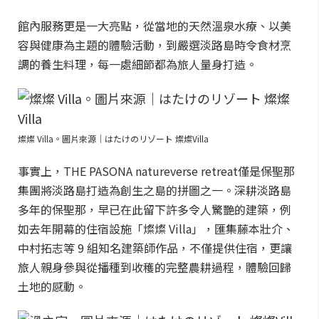
館內服務更是一大亮點，從當地的天然溫泉水療、以美
容與健康為主題的體驗活動，到嚴選淡路島時令食材烹
調的養生料理，每一處細節都為旅人量身打造。
燦燦 Villa。圖片來源｜はたけのリゾート 燦燦Villa
事實上，THE PASONA natureverse retreat僅是保聖那
集團將淡路島打造為創生之島的拼圖之一。深耕淡路島
多年的保聖那，早已在此留下許多令人驚艷的建築，例
如去年開幕的住宿設施「燦燦 Villa」，匯集藤本壯介、
中村拓志等 9 組知名建築師作品，不僅提供住宿，更讓
旅人親身參與從播種到收穫的完整農耕過程，體驗回歸
土地的感動。