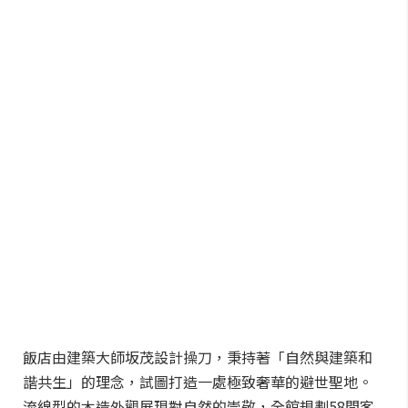
飯店由建築大師坂茂設計操刀，秉持著「自然與建築和
諧共生」的理念，試圖打造一處極致奢華的避世聖地。
流線型的木造外觀展現對自然的崇敬，全館規劃58間客