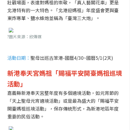
壯觀場面，表達對媽祖的崇敬，「真人藝閣花車」更是
北港特有的一大特色。「北港迎媽祖」年度盛會更與臺
東炸寒單、鹽水蜂炮並稱為「臺灣三大炮」。
?圖片來源：欣傳媒
活動日期：
聖母出巡古笨港-國曆4/30~國曆5/1(2天)
新港奉天宮媽祖「賜福平安開臺媽祖巡境
活動」
嘉義縣新港奉天宮整年度有多個遶境活動，如元宵節的
「天上聖母元宵遶境活動」或是最為盛大的「賜福平安
開臺媽祖巡境活動」，保存傳統形式，為新港地區年度
重要的民俗活動。