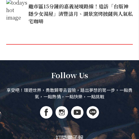
離市區15分鐘的嘉義祕境路線！造訪「台版神
隱少女湯屋」清豐濤月、湖景窯烤披薩與人氣私
宅咖啡
Follow Us
享受吧！環遊世界，勇敢歸零去冒險，踏出夢想的第一步。一點勇
氣，一點熱情，一點快樂，一點挑戰
訂閱電子報