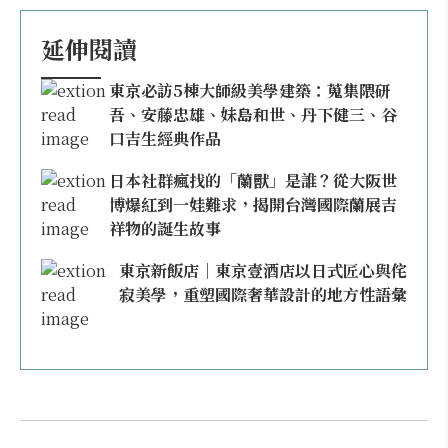
延伸閱讀
東京必訪5棟大師級美學建築：蒐集隈研
吾、安藤忠雄、妹島和世、丹下健三、谷
口吉生經典作品
日本社群瘋找的「蘭獸」是誰？從大阪世
博爆紅到一娃難求，揭開台灣國際蘭展吉
祥物的誕生故事
東京新飯店｜東京壹酒店以日式匠心與侘
寂美學，重塑國際奢華設計的地方性語彙