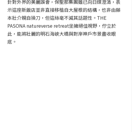
針對外界的美麗誤會，保聖那集團雖已向日媒澄清，表
示這座新飯店並非直接移植自大屋根的結構，也非由藤
本壯介親自操刀，但這絲毫不減其話題性。THE
PASONA natureverse retreat坐擁絕佳視野，佇立於
此，能將壯麗的明石海峽大橋與對岸神戶市景盡收眼
底。