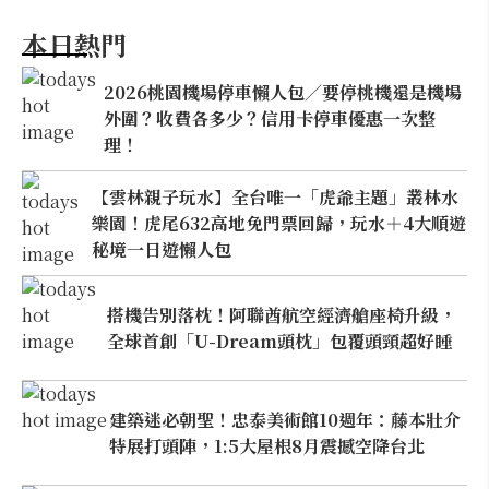
本日熱門
2026桃園機場停車懶人包／要停桃機還是機場
外圍？收費各多少？信用卡停車優惠一次整
理！
【雲林親子玩水】全台唯一「虎爺主題」叢林水
樂園！虎尾632高地免門票回歸，玩水＋4大順遊
秘境一日遊懶人包
搭機告別落枕！阿聯酋航空經濟艙座椅升級，
全球首創「U-Dream頭枕」包覆頭頸超好睡
建築迷必朝聖！忠泰美術館10週年：藤本壯介
特展打頭陣，1:5大屋根8月震撼空降台北