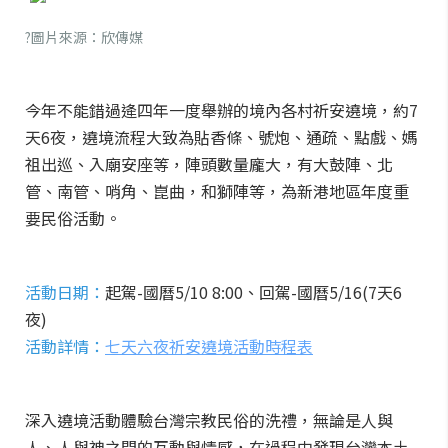
?圖片來源：欣傳媒
今年不能錯過逄四年一度舉辦的境內各村祈安遶境，約7
天6夜，遶境流程大致為貼香條、號炮、通疏、點戲、媽
祖出巡、入廟安座等，陣頭數量龐大，有大鼓陣、北
管、南管、哨角、崑曲，和獅陣等，為新港地區年度重
要民俗活動。
活動日期：
起駕-國曆5/10 8:00、回駕-國曆5/16(7天6
夜)
活動詳情：
七天六夜祈安遶境活動時程表
深入遶境活動體驗台灣宗教民俗的洗禮，無論是人與
人、人與神之間的互動與情感，在過程中發現台灣本土