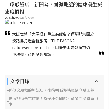
「環形飯店」新開幕，面海眺望的健康養生療
癒度假村
By
蘇祐萱
2026/07/08
大阪世博「大屋根」重生為飯店？保聖那集團於
淡路島打造全新旅宿「THE PASONA
natureverse retreat」，因優美木造弧線神似世
博地標，意外掀起熱議。
文章目錄
神似大屋根的新飯店，坐擁明石海峽絕景今夏開幕
世博記憶未完待續！原子小金剛館、荷蘭館淡路島重
生