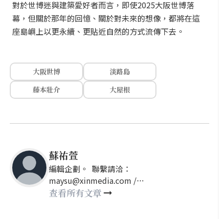
對於世博迷與建築愛好者而言，即使2025大阪世博落
幕，但關於那年的回憶、關於對未來的想像，都將在這
座島嶼上以更永續、更貼近自然的方式流傳下去。
大阪世博
淡路島
藤本壯介
大屋根
蘇祐萱
編輯企劃。 聯繫請洽：
maysu@xinmedia.com /
may860527@gmail.com
查看所有文章