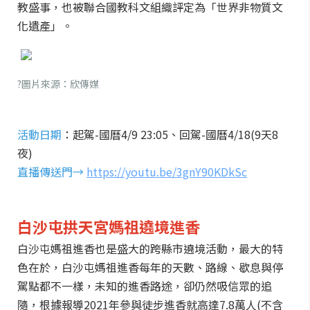
教盛事，也被聯合國教科文組織評定為「世界非物質文
化遺產」。
?圖片來源：欣傳媒
活動日期
：起駕-國曆4/9 23:05、回駕-國曆4/18(9天8
夜)
直播傳送門→
https://youtu.be/3gnY90KDkSc
白沙屯拱天宮媽祖遶境進香
白沙屯媽祖進香也是盛大的跨縣市遶境活動，最大的特
色在於，白沙屯媽祖進香每年的天數、路線、歇息與停
駕點都不一樣，未知的進香路途，卻仍然吸信眾的追
隨，根據報導2021年參與徒步進香就高達7.8萬人(不含