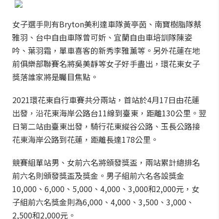
女子選手則有Bryton美利達車隊黃亭茵、南寶樹脂隊蔡
雅羽、台中自由車隊曾可妡、宜蘭自由車培訓隊陳姿
吟、葉羽霜，單車喜客的新秀李雅薰等。另外花蓮在地
前俱樂部聯賽名將吳美靜等女子好手盡出，環花東女子
獎落誰家將是矚目焦點。
2021環花東自行車賽共分兩站，首站於4月17日由花蓮
出發，沿花東海岸公路台11線到臺東，距離130公里。翌
日第二站由臺東出發，騎行花東縱谷公路、玉長公路接
花東海岸公路到花蓮，距離長達178公里。
競賽組單站男、女前六名將頒發獎盃，兩站累計總排名
前六名則頒發獎盃及獎金。男子組前六名各設獎金
10,000、6,000、5,000、4,000、3,000和2,000元，女
子組前六名獎金則為6,000、4,000、3,500、3,000、
2,500和2,000元。