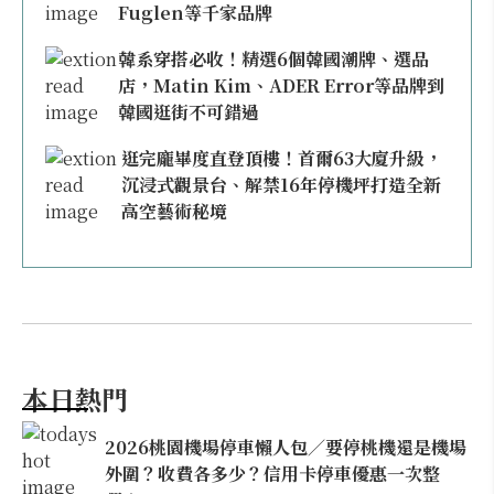
Fuglen等千家品牌
韓系穿搭必收！精選6個韓國潮牌、選品
店，Matin Kim、ADER Error等品牌到
韓國逛街不可錯過
逛完龐畢度直登頂樓！首爾63大廈升級，
沉浸式觀景台、解禁16年停機坪打造全新
高空藝術秘境
本日熱門
2026桃園機場停車懶人包／要停桃機還是機場
外圍？收費各多少？信用卡停車優惠一次整