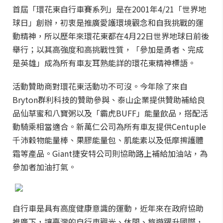
首屆「環花東自行車賽系列」是在2001年4/21「世界地
球日」創辦，初衷是推廣愛護環境觀念和自我挑戰的運
動精神，所以歷年來環花東都在4月22日世界地球日前後
舉行；以其高強度和高挑戰性質，「參加是勇者、完成
是英雄」成為所有車友耳熟能詳的環花東精神標語。
活動贊助商對環花東活動功不可沒。今年除了來自
Bryton群利科技的贊助參與、泰山企業提供贊助補給良
品仙草蜜和八寶粥以及「霸虎BUFF」能量飲品，搭配活
動騎乘相當適合。新萬仁公司為所有車友提供Centuple
千沛穀物能量棒、果膠能量包、肌能素以及低摩擦護體
霜等產品。Giant捷安特公司則協助路上補給加油站，為
參加者加油打氣。
自行車是具有高度健康意識的運動，近年來在政府協助
推廣下，讓臺灣的自行車觀光、休閒、旅遊躍升國際，