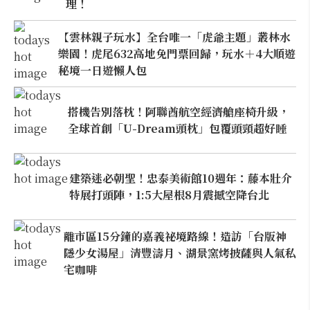
理！
【雲林親子玩水】全台唯一「虎爺主題」叢林水
樂園！虎尾632高地免門票回歸，玩水＋4大順遊
秘境一日遊懶人包
搭機告別落枕！阿聯酋航空經濟艙座椅升級，
全球首創「U-Dream頭枕」包覆頭頸超好睡
建築迷必朝聖！忠泰美術館10週年：藤本壯介
特展打頭陣，1:5大屋根8月震撼空降台北
離市區15分鐘的嘉義祕境路線！造訪「台版神
隱少女湯屋」清豐濤月、湖景窯烤披薩與人氣私
宅咖啡