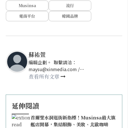
Musinsa
流行
電商平台
韓國品牌
蘇祐萱
編輯企劃。 聯繫請洽：
maysu@xinmedia.com /
may860527@gmail.com
查看所有文章
延伸閱讀
首爾聖水洞逛街新指標！Musinsa最大旗
艦店開幕，集結服飾、美妝、北歐咖啡