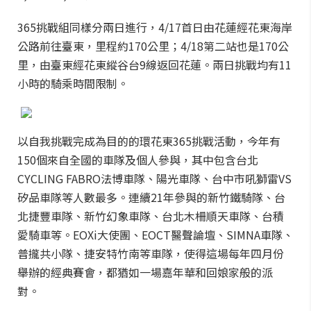
365挑戰組同樣分兩日進行，4/17首日由花蓮經花東海岸
公路前往臺東，里程約170公里；4/18第二站也是170公
里，由臺東經花東縱谷台9線返回花蓮。兩日挑戰均有11
小時的騎乘時間限制。
以自我挑戰完成為目的的環花東365挑戰活動，今年有
150個來自全國的車隊及個人參與，其中包含台北
CYCLING FABRO法博車隊、陽光車隊、台中市吼獅雷VS
矽品車隊等人數最多。連續21年參與的新竹鐵騎隊、台
北捷豐車隊、新竹幻象車隊、台北木柵順天車隊、台積
愛騎車等。EOXi大使團、EOCT醫聲論壇、SIMNA車隊、
普攏共小隊、捷安特竹南等車隊，使得這場每年四月份
舉辦的經典賽會，都猶如一場嘉年華和回娘家般的派
對。