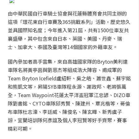
由中華民國自行車騎士協會與花蓮縣體育會共同主辦的
這項「環花東自行車賽及365挑戰系列」活動，歷史悠久
並具國際知名度；今年進入第21屆，共有1500位車友共
襄盛舉，其中包含來自日本、英國、美國、丹麥、瑞
士、加拿大、泰國及臺灣等14個國家的外籍車友。
國內參加者高手雲集，來自高雄國家隊的Bryton美利達
車隊名將黃亭茵與劉恩杰等組成浩大陣容、甫成軍的
Team Bryton Icefield盧紹軒、吳之皓、蕭世鑫、蘇宇銘
和熊凱文等，昇陽SYB車隊程永源、謝政邦、老將張萬
全，Team Waypoint花蓮太平洋盃冠軍江忠諺、DIZO車
隊劉書銘、CYTO車隊邱秀賢、陳建州、覃兆楷等，哥倫
布車隊杜志濠、李廷威、陳俊名、陳玄瞱、新秀虞子
諒，宜蘭培訓隊何彥誼及個人李冠賢等好手齊聚，賽事
精彩可期。