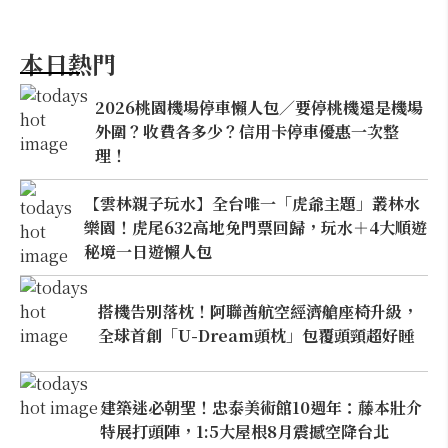
本日熱門
2026桃園機場停車懶人包／要停桃機還是機場
外圍？收費各多少？信用卡停車優惠一次整
理！
【雲林親子玩水】全台唯一「虎爺主題」叢林水
樂園！虎尾632高地免門票回歸，玩水＋4大順遊
秘境一日遊懶人包
搭機告別落枕！阿聯酋航空經濟艙座椅升級，
全球首創「U-Dream頭枕」包覆頭頸超好睡
建築迷必朝聖！忠泰美術館10週年：藤本壯介
特展打頭陣，1:5大屋根8月震撼空降台北