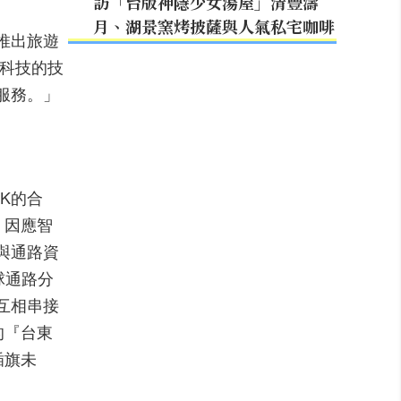
訪「台版神隱少女湯屋」清豐濤
月、湖景窯烤披薩與人氣私宅咖啡
推出旅遊
科技的技
服務。」
K
的合
，因應智
與通路資
球通路分
互相串接
的『台東
插旗未