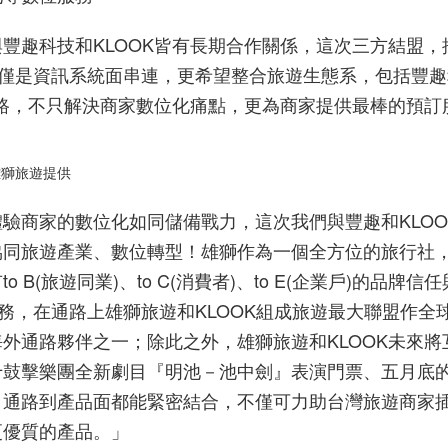
與豐趣科技和
KLOOK
皆有長期合作關係，這次三方結盟，
僅是資訊系統面串連，更希望整合旅遊生態系，包括豐趣
路，不只解決商家數位化痛點，更為商家提供最棒的預訂
雄獅旅遊提供
體驗商家的數位化如同儲備戰力，這次我們與豐趣和
KLOO
協同旅遊產業、數位轉型！雄獅作為一個全方位的旅行社
有
to B(
旅遊同業
)
、
to C(
消費者
)
、
to E(
企業戶
)
的品牌信任
務，在通路上雄獅旅遊和
KLOOK
組成旅遊最大聯盟作全
海外通路夥伴之一；除此之外，雄獅旅遊和
KLOOK
未來將
十鼓擊樂團全新劇目『明池－池中劍』表演門票、五月底
、通路到產品面都能緊密結合，不僅可力助台灣旅遊商家
更優質的產品。」