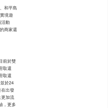
、和平島
實境遊
演活動
的商家還
目前於雙
府取還
府取還
並於24
並在出發
上更加流
驗，更多