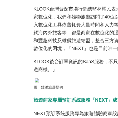
KLOOK
台灣資深市場行銷總監林耀民表
家數位化，我們和雄獅旅遊訪問了
40
位
入數位化工具依舊耗費大量時間和人力
觸海內外旅客等，都是商家在數位化的
和豐趣科技及雄獅旅遊結盟，整合三方
數位化的困境，『
NEXT
』也是
目前唯一
KLOOK
後台訂單資訊的
SaaS
服務
，不只
遊商機。」
圖：雄獅旅遊提供
旅遊商家專屬預訂系統服務「
NEXT
」
成
NEXT
預訂系統服務專為旅遊體驗商家設