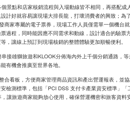
各個景點和店家核銷流程與入場動線皆不相同，再搭配成
沒設計好就容易讓現場大排長龍，打壞消費者的興致；為
發商家專屬的電子票券，現場工作人員僅需單一個機台就
驗票過程，同時能因應不同需求和動線，設計適合的驗票
置等，讓線上預訂到現場核銷的整體體驗更加順暢便利。
縫串接雄獅旅遊和
KLOOK
分佈海內外上千個分銷通路，等
務能有機會推廣至世界各地。
整合看板
，方便商家管理商品資訊和產出營運報表，並協
資安檢測標準
，包括「
PCI DSS
支付卡產業資安標準」「
等，讓旅遊商家能夠放心使用，確保營運機密和旅客資料