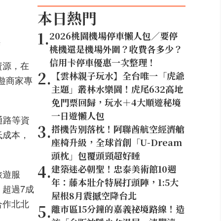
本日熱門
1
.
2026桃園機場停車懶人包／要停
供
桃機還是機場外圍？收費各多少？
信用卡停車優惠一次整理！
資源，在
2
.
【雲林親子玩水】全台唯一「虎爺
遊商家專
主題」叢林水樂園！虎尾632高地
免門票回歸，玩水＋4大順遊秘境
一日遊懶人包
通路
等資
3
.
搭機告別落枕！阿聯酋航空經濟艙
低成本，
座椅升級，全球首創「U-Dream
頭枕」包覆頭頸超好睡
4
.
建築迷必朝聖！忠泰美術館10週
旅遊服
年：藤本壯介特展打頭陣，1:5大
，超過
7
成
屋根8月震撼空降台北
合作北北
5
.
離市區15分鐘的嘉義祕境路線！造