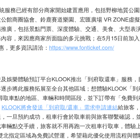
統服務已經有部分商家開始建置應用，包括野柳地質公園
大公館商圈協會、鈴鹿賽道樂園、宏匯廣場
VR ZONE
虛擬
場推廣，包括景點門票、深度體驗、交通、美食、大型表
務內容，來因應商家所面臨的多元挑戰；在
5
月
15
日前加入
惠，更多資訊請洽：
https://www.fonticket.com/
及娛樂體驗預訂平台KLOOK推出「到府取還車」服務，
逐步將此服務拓展至全台其他區域；想體驗KLOOK「到
搜尋取車點的地區、車輛和時間區段，並下訂帶有「免費到
，
KLOOK將會發送「到府取/還車」需求申請連結
給旅客，
限，一旦預約成功，租車行會於取車前與旅客聯繫確認，
成車輛點交手續，旅客就不用再跑一次租車行取車，體驗
在雙北指定區域為免費試營運，希望藉此優化使用流程與體