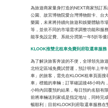
為旅遊商家量身打造的
NEXT
商家預訂系
公園、故宮博物院愛台灣博物館卡、台
樂園，未來將持續向旅遊和娛樂體驗市
等，並依不同的市場需求調整功能和服
能享免設定費、系統分潤第一年
5
折等優
KLOOK推雙北租車免費到府取還車服務
為了解決旅客奔波的不便，全球領先旅遊
北特定區域免費試營運，預計明年上半年
車」的旅客，需先在KLOOK租車頁面
車」標籤的車輛；訂單確認後48小時內
小時內回覆預約結果，每日預約名額有
前將車輛送到家或是指定地址，同時完
暢順利；目前KLOOK到府取還車服務