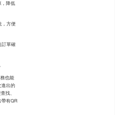
源，降低
統，方便
短訂單確
。
服務也能
次進出的
便查找、
出帶有
QR