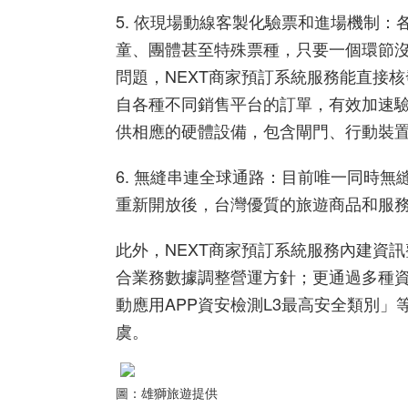
5.
依現場動線客製化驗票和進場機制：
童、團體甚至特殊票種，只要一個環節
問題，
NEXT
商家預訂系統服務能直接核
自各種不同銷售平台的訂單，有效加速
供相應的硬體設備，包含閘門、行動裝
6.
無縫串連全球通路：
目前唯一同時無
重新開放後，台灣優質的旅遊商品和服
此外，
NEXT
商家預訂系統服務內建
資訊
合業務數據調整營運方針；更
通過多種
動應用
APP
資安檢測
L3
最高安全類別」
虞。
圖：雄獅旅遊提供