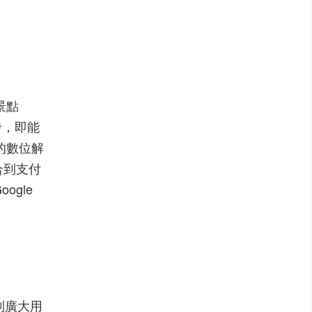
景點
發，即能
的數位解
合到支付
ogle
到廣大用