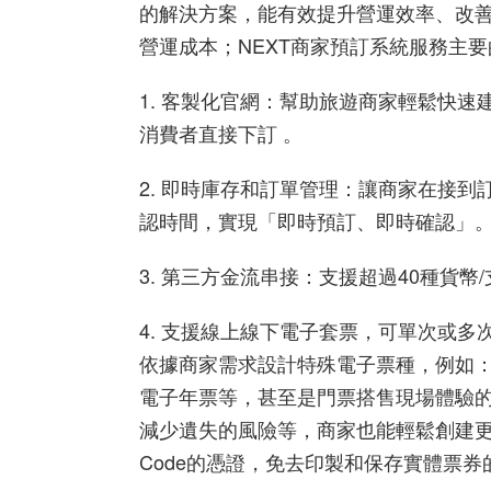
的解決方案，能有效提升營運效率、改
營運成本；
NEXT
商家預訂系統服務主要
1.
客製化官網
：幫助旅遊商家輕鬆快速
消費者直接下訂
。
2.
即時庫存和訂單管理
：讓商家在接到
認時間，實現「即時預訂、即時確認」
3.
第三方金流串接
：支援超過
40
種貨幣
/
4.
支援線上線下電子套票，可單次或多
依據商家需求設計特殊電子票種，例如
電子年票等，甚至是門票搭售現場體驗
減少遺失的風險等，商家也能輕鬆創建
Code
的憑證，免去印製和保存實體票券