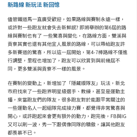
新路線 新玩法 新回憶
儘管鐵道馬一直廣受歡迎，如果路線與賽制永遠一樣，
或許對一些跑友就會失去新鮮感?
即將舉辦的第6屆的路
線與賽制也有了 一些驚喜與變化，在路線方面，雙溪與
貢寮其實也還有其他宜人風景的路線，可以帶給跑友許
多新賽道的驚喜，所以這一屆開始，第4-7棒路線不僅進
行調整，里程也增加了，跑友可以欣賞到與前幾屆不
同，更多雙溪與貢寮不一樣的風景。
在賽制的變動上，新增加了「隱藏版隊友」玩法，新北
市府找來了一些跑界明星級選手、教練，甚至是運動主
播，來當跑友們的隊友，很多跑友對於能跟平常關注的
一些運動名人一起組隊完成接力賽，都覺得非常驚喜與
開心，或許跑起來會更有額外的動力，跑完後，FB與IG
又可以刷一波，秀一下跟偶像同隊的驕傲，讓其他跑友
都羨慕不已。