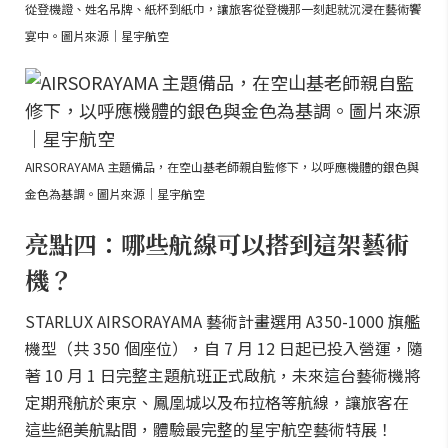
從登機證、姓名吊牌、紙杯到紙巾，讓旅客從登機那一刻起就沉浸在藝術饗
宴中。圖片來源｜星宇航空
AIRSORAYAMA 主題備品，在空山基老師親自監修下，以呼應機體的銀色與
金色為基調。圖片來源｜星宇航空
亮點四：哪些航線可以搭到這架藝術
機？
STARLUX AIRSORAYAMA 藝術計畫選用 A350-1000 旗艦
機型（共 350 個座位），自 7 月 12 日起已投入營運，隨
著 10 月 1 日完整主題航班正式啟航，未來這台藝術機將
定期飛航於東京、鳳凰城以及布拉格等航線，讓旅客在
這些絕美航點間，體驗最完整的星宇航空藝術特展！