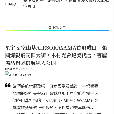
隱少女湯屋」清豐濤月、湖景窯烤披薩與人氣私
宅咖啡
接下篇文章
星宇 x 空山基AIRSORAYAMA首飛成田！張
國煒親飛同框大師，木村光希絕美代言，專屬
備品與必搭航線大公開
By
許家禎
2026/07/13
當頂級航空服務遇上日本殿堂級藝術，一場顛覆
想像的飛行美學就此震撼登場！星宇航空攜手大
師空山基打造的「STARLUX AIRSORAYAMA」金
屬塗裝藝術機正式起飛，不僅有絕美專屬備品，