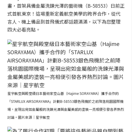
畫，首架具備金屬洗鍊光澤的藝術機（B-58553）日前正
式首航東京！這場重新定義航空美學的跨界合作，從代
言人、機上備品到首飛儀式都話題滿滿，以下為您整理
四大必看亮點。
星宇航空與殿堂級日本藝術家空山基（Hajime SORAYAMA）攜手合作的
「STARLUX AIRSORAYAMA」計劃B-58553銀色飛機於之前降落桃園國際機
場，呈現出宛如金屬般的洗鍊光澤與金屬美感的塗裝一亮相便引發各界熱烈
討論。圖片來源｜星宇航空