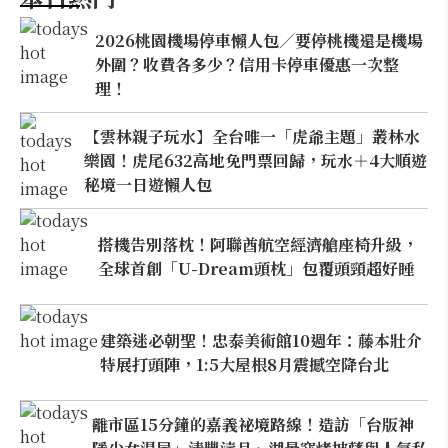
2026桃園機場停車懶人包／要停桃機還是機場
外圍？收費各多少？信用卡停車優惠一次整
理！
【雲林親子玩水】全台唯一「虎爺主題」叢林水
樂園！虎尾632高地免門票回歸，玩水＋4大順遊
秘境一日遊懶人包
搭機告別落枕！阿聯酋航空經濟艙座椅升級，
全球首創「U-Dream頭枕」包覆頭頸超好睡
建築迷必朝聖！忠泰美術館10週年：藤本壯介
特展打頭陣，1:5大屋根8月震撼空降台北
離市區15分鐘的嘉義祕境路線！造訪「台版神