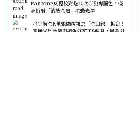
Pantone反覆校對逾10次研發專屬色，機
身折射「液態金屬」流動光澤
星宇航空K董張國煒親駕「空山銀」抵台！
實機光是塗裝與調色就花了8個月，同款限
量模型上架即秒殺
本日熱門
2026桃園機場停車懶人包／要停桃機還是機場
外圍？收費各多少？信用卡停車優惠一次整
理！
【雲林親子玩水】全台唯一「虎爺主題」叢林水