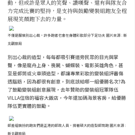
動，但或許是眾人的笑聲、讚嘆聲、還有與隊友合
力完成比賽的堅持，是支持與鼓勵變裝組跑友全程
展現笑顏跑下去的力量。
不僅是服裝別出心裁，許多跑者也會在身體彩妝部分下足功夫 圖片來源 : 新
北觀旅局
別出心裁的造型，每每都吸引賽道旁民眾的目光與掌
聲，像是龍舟上身、喪屍、蝴蝶裝、電影英雄角色，甚
至是郵筒或火車頭造型，都讓專業彩妝的變裝組評審傷
透腦筋，因為都很有創意，到底該給哪一組優勝名次?為
了鼓勵變裝組創意展現，去年贊助的變裝組冠軍隊伍
VILLA住宿的福容大飯店，今年還加碼海景客房，給優勝
隊伍更實體的鼓勵。
郵差組裝扮的跑友們是正港的郵政人員，揹著碩大的造型郵筒跑 圖片來源 :
新北觀旅局