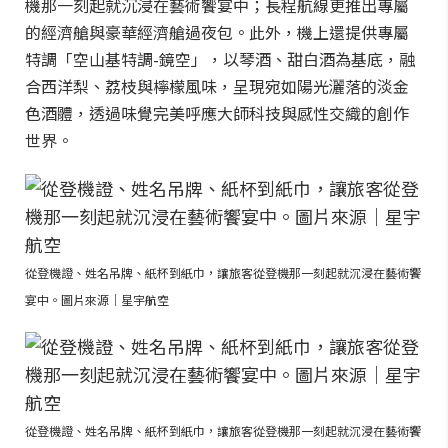
機那一刻起就沉浸在藝術饗宴中；長程航線更推出專屬
的經濟艙與豪華經濟艙過夜包。此外，機上還提供專屬
特調「空山基特調-鏡空」，以琴酒、甜白酒為基底，融
合西洋梨、荔枝與檸檬風味，呈現宛如陽光灑落的淡金
色酒體，透過味覺完美呼應大師科技與感性交織的創作
世界。
從登機證、姓名吊牌、紙杯到紙巾，讓旅客從登機那一刻起就沉浸在藝術饗
宴中。圖片來源｜星宇航空
從登機證、姓名吊牌、紙杯到紙巾，讓旅客從登機那一刻起就沉浸在藝術饗