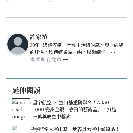
許家禎
20年+媒體淬鍊，歷經生活線的感性與財經線
的理性。欣傳媒資深主編。聯繫請洽：
nellyhsu@xinmedia.com
查看所有文章
延伸閱讀
星宇航空 × 空山基重磅聯名！A350-
1000 變身金銀「會飛的藝術品」，打造
三萬英呎空中藝廊
星宇航空×空山基｜地表最大空中藝術品！