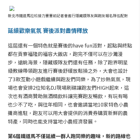
新北市鐵道馬拉松接力賽賽前記者會進行隱藏版隊友與跑友報名隊伍配對
延續歡樂氣氛 賽後派對盡情釋放
這屆還有一個特色就是賽後的
have fun派對
，起點與終點
都在貢寮福隆的福容大飯店，跑完不僅可以在沙灘漫
步，遠眺海景，隱藏版隊友們還有任務，除了跑界明星
級教練帶領跑友進行賽後舒緩放鬆操之外，大會也設計
了3款互動小遊戲繼續與跑友們同樂，為了炒熱氣氛，現
場也會安排2位知名DJ現場刷碟讓跑友們HIGH起來，這
次也有酒商贊助無酒精飲料讓完賽跑友暢飲，有玩有喝
也少不了吃，與往年相同，也會邀請當地10家特色小農
攤商進駐，跑友可以用大會提供的消費券購買新鮮的農
特產，同時也能支持當地小農經濟發展。
第6屆鐵道馬不僅延續一群人跑同樂的趣味，新的路線也