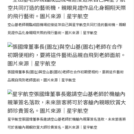
空山基老師親臨成田機場迎接這架自己與星宇航空共同打造的藝術機，親眼
見證作品化身翱翔天際的飛行藝術。圖片來源｜星宇航空
張國煒董事長(圖左)與空山基(圖右)老師在合作初期便相約，要將這件藝術
品親自飛到老師面前。圖片來源｜星宇航空
星宇航空張國煒董事長邀請空山基老師於機艙內親筆簽名落款，未來旅客將
可於客艙內親眼欣賞大師珍貴簽名。圖片來源｜星宇航空