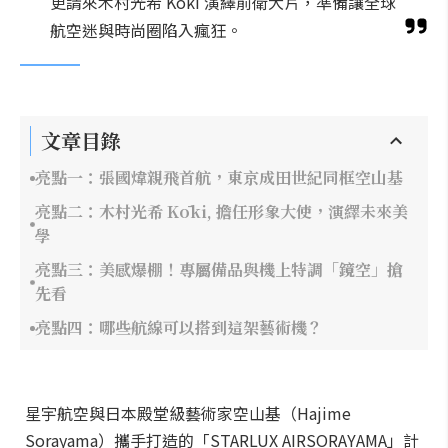
更請來木村光希 Kōki 演繹前衛大片，準備讓全球
航空迷與時尚圈陷入瘋狂。
文章目錄
亮點一：張國煒親飛首航，東京成田世紀同框空山基
亮點二：木村光希 Kōki, 擔任形象大使，演繹未來美
學
亮點三：美感爆棚！專屬備品與機上特調「鏡空」搶
先看
亮點四：哪些航線可以搭到這架藝術機？
星宇航空與日本殿堂級藝術家空山基（Hajime
Sorayama）攜手打造的「STARLUX AIRSORAYAMA」計