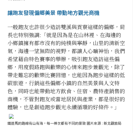
讓跑友發現偏鄉美景 帶動地方觀光商機
一般跑友也許很少造訪雙溪與貢寮這樣的偏鄉，局
長也特別強調:「就是因為是在山林裡、在海邊的
小鄉鎮擁有都市沒有的純樸與寧靜，山里的清新空
氣，海邊一望無際的視野，都讓人心曠神怡，我們
希望藉由特色賽事的舉辦，吸引跑友造訪這些偏
鄉，用度假路跑與歡樂的心情來跑步兼觀光，除了
帶走難忘的歡樂比賽回憶，也能因為跑步這樣的低
碳旅遊，行銷這些偏鄉小鎮的自然美景與人文特
色，同時也能帶動地方飲食、住宿、農特產銷售的
商機，不管對跑友或當地居民與產業，都是很好的
體驗，也是創造跑步觀光永續循環的好條件。」
鐵道馬的路線有山有海，每一棒次都有不同的景致 圖片來源 : 新北觀旅局