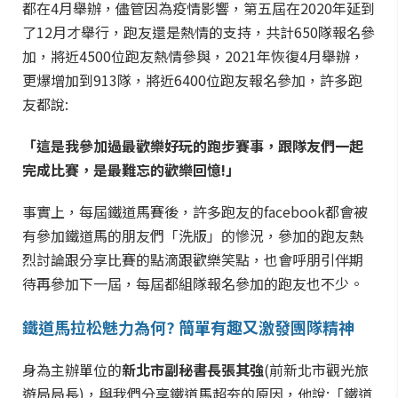
都在4月舉辦，儘管因為疫情影響，第五屆在2020年延到
了12月才舉行，跑友還是熱情的支持，共計650隊報名參
加，將近4500位跑友熱情參與，2021年恢復4月舉辦，
更爆增加到913隊，將近6400位跑友報名參加，許多跑
友都說:
「這是我參加過最歡樂好玩的跑步賽事，跟隊友們一起
完成比賽，是最難忘的歡樂回憶!」
事實上，每屆鐵道馬賽後，許多跑友的facebook都會被
有參加鐵道馬的朋友們「洗版」的慘況，參加的跑友熱
烈討論跟分享比賽的點滴跟歡樂笑點，也會呼朋引伴期
待再參加下一屆，每屆都組隊報名參加的跑友也不少。
鐵道馬拉松魅力為何? 簡單有趣又激發團隊精神
身為主辦單位的
新北市副秘書長張其強
(前新北市觀光旅
遊局局長)，與我們分享鐵道馬超夯的原因，他說:「鐵道