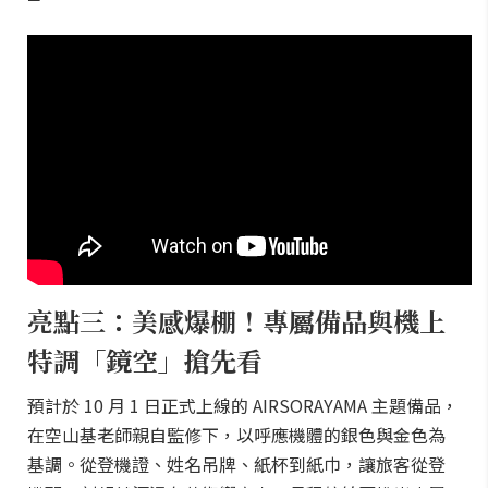
亮點三：美感爆棚！專屬備品與機上
特調「鏡空」搶先看
預計於 10 月 1 日正式上線的 AIRSORAYAMA 主題備品，
在空山基老師親自監修下，以呼應機體的銀色與金色為
基調。從登機證、姓名吊牌、紙杯到紙巾，讓旅客從登