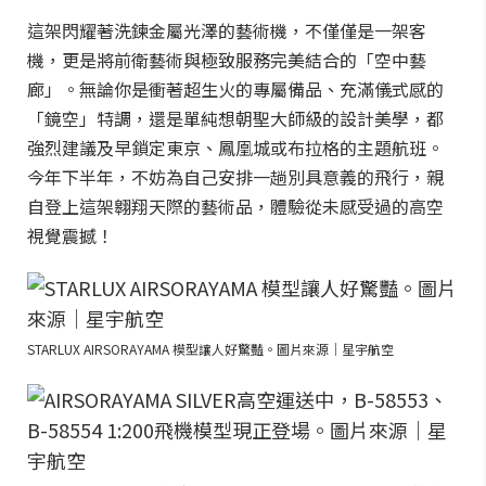
這架閃耀著洗鍊金屬光澤的藝術機，不僅僅是一架客
機，更是將前衛藝術與極致服務完美結合的「空中藝
廊」。無論你是衝著超生火的專屬備品、充滿儀式感的
「鏡空」特調，還是單純想朝聖大師級的設計美學，都
強烈建議及早鎖定東京、鳳凰城或布拉格的主題航班。
今年下半年，不妨為自己安排一趟別具意義的飛行，親
自登上這架翱翔天際的藝術品，體驗從未感受過的高空
視覺震撼！
STARLUX AIRSORAYAMA 模型讓人好驚豔。圖片來源｜星宇航空