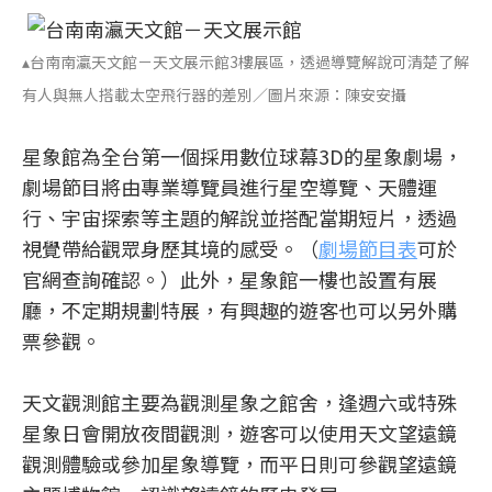
▴台南南瀛天文館－天文展示館3樓展區，透過導覽解說可清楚了解
有人與無人搭載太空飛行器的差別／圖片來源：陳安安攝
星象館為全台第一個採用數位球幕3D的星象劇場，
劇場節目將由專業導覽員進行星空導覽、天體運
行、宇宙探索等主題的解說並搭配當期短片，透過
視覺帶給觀眾身歷其境的感受。（
劇場節目表
可於
官網查詢確認。）此外，星象館一樓也設置有展
廳，不定期規劃特展，有興趣的遊客也可以另外購
票參觀。
天文觀測館主要為觀測星象之館舍，逢週六或特殊
星象日會開放夜間觀測，遊客可以使用天文望遠鏡
觀測體驗或參加星象導覽，而平日則可參觀望遠鏡