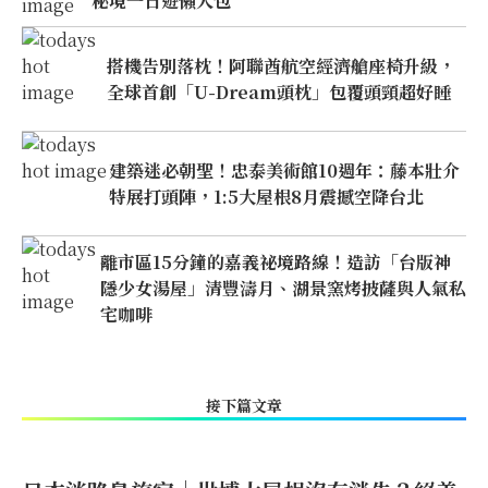
秘境一日遊懶人包
搭機告別落枕！阿聯酋航空經濟艙座椅升級，
全球首創「U-Dream頭枕」包覆頭頸超好睡
建築迷必朝聖！忠泰美術館10週年：藤本壯介
特展打頭陣，1:5大屋根8月震撼空降台北
離市區15分鐘的嘉義祕境路線！造訪「台版神
隱少女湯屋」清豐濤月、湖景窯烤披薩與人氣私
宅咖啡
接下篇文章