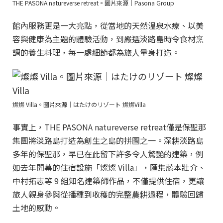
THE PASONA natureverse retreat。圖片來源｜Pasona Group
館內服務更是一大亮點，從當地的天然溫泉水療、以美
容與健康為主題的體驗活動，到嚴選淡路島時令食材烹
調的養生料理，每一處細節都為旅人量身打造。
燦燦 Villa。圖片來源｜はたけのリゾート 燦燦Villa
事實上，THE PASONA natureverse retreat僅是保聖那
集團將淡路島打造為創生之島的拼圖之一。深耕淡路島
多年的保聖那，早已在此留下許多令人驚艷的建築，例
如去年開幕的住宿設施「燦燦 Villa」，匯集藤本壯介、
中村拓志等 9 組知名建築師作品，不僅提供住宿，更讓
旅人親身參與從播種到收穫的完整農耕過程，體驗回歸
土地的感動。