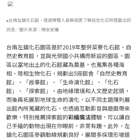
▴台南左鎮化石館，透過導覽人員解說更了解這些化石所透露出的
訊息／圖片來源：陳安安攝
台南左鎮化石園區是於2019年整併菜寮化石館、自
然史教育館，並與光榮國小共構而新設的園區，園
區以當地出土的化石館藏為奠基，也蒐集各種海
相、陸相生物化石，規劃出5座館舍「自然史教育
館」、「故事館」、「生命演化館」、「化石
館」、「探索館」，由地緣環境和人文歷史起頭，
而後再拓展到地球生命的演化，以不同主題陳列展
出館內所蒐藏的化石，也透過互動影音與遊戲帶來
歡樂，特別推薦探索館的
彩繪魔法
體驗，可以讓自
己手繪的動物出現在你眼前，非常有趣。此外，左
鎮化石園區參觀動線規劃良好，展間多採環形坡道