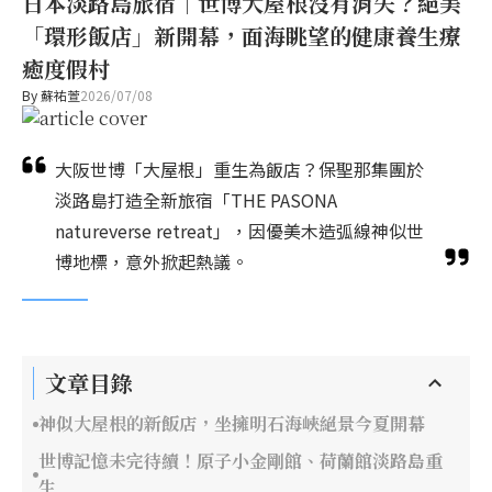
日本淡路島旅宿｜世博大屋根沒有消失？絕美
「環形飯店」新開幕，面海眺望的健康養生療
癒度假村
By
蘇祐萱
2026/07/08
大阪世博「大屋根」重生為飯店？保聖那集團於
淡路島打造全新旅宿「THE PASONA
natureverse retreat」，因優美木造弧線神似世
博地標，意外掀起熱議。
文章目錄
神似大屋根的新飯店，坐擁明石海峽絕景今夏開幕
世博記憶未完待續！原子小金剛館、荷蘭館淡路島重
生