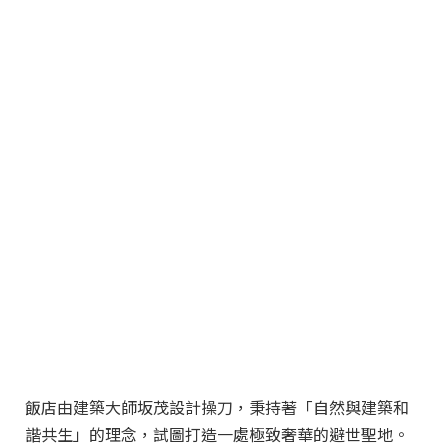
飯店由建築大師坂茂設計操刀，秉持著「自然與建築和
諧共生」的理念，試圖打造一處極致奢華的避世聖地。