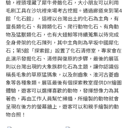
驗，裡頭埋藏了犀牛骨骼化石，大小朋友可以利用
毛刷工具在沙坑裡來場考古挖掘。通過廊道來到第4
館「化石館」，這裡以台灣出土的化石為主角，有
靈長類化石、有蹄類化石、爬行動物化石、有角動
物及猛獸類化石，也有大翅鯨等持續蒐集以待完成
全身骨架的化石陳列，其中主角則為早坂中國犀化
石；第5館「探索館」設置了化石清修室，專家會在
此演示發掘化石、清修與復原的步驟，最後的展區
則以台灣出現的大象族群化石為主題，讓你認識俗
稱長毛象的草原猛獁象，以及劍齒象、淮河古菱齒
象等各種象類。展區最後有個探索教室提供DIY繪圖
體驗，遊客可以選擇喜歡的動物，發揮想像力為其
著色，再由工作人員幫忙掃描，所繪製的動物就會
呈現在後方的螢幕牆上，遊客可以和親手繪製的動
物合照！