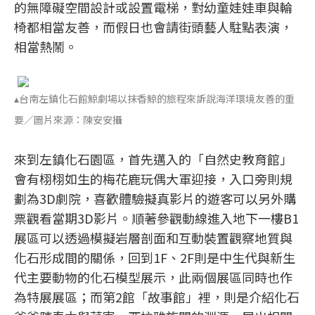
的無障礙空間設計或設置電梯，對幼童娃娃車與輪
椅都相當友善，而假日也會請街頭藝人駐點表演，
相當熱鬧。
▴台南左鎮化石館鯨劇場以抹香鯨的旅程來訴說海洋環境友善的重
要／圖片來源：陳安安攝
來到左鎮化石園區，首先邁入的「自然史教育館」
會有栩栩如生的梅花鹿玩偶大軍迎接，入口旁則規
劃為3D劇院，喜歡體驗擬真影片的遊客可以另外購
票觀看當期3D影片。順著參觀動線進入地下一樓B1
展區可以透過模擬岩層剖面和互動裝置觀察地質與
化石形成間的關係，回到1F、2F則是中生代與新生
代主要動物的化石模型展示，此兩個展區同時也作
為特展展區；而第2館「故事館」裡，則是介紹化石