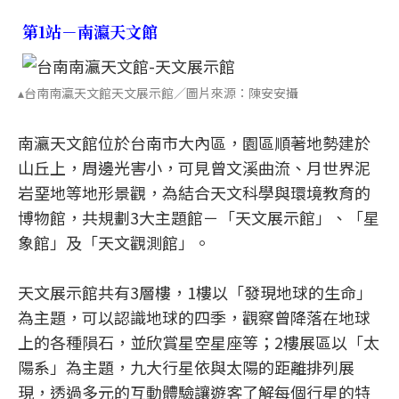
第1站－南瀛天文館
▴台南南瀛天文館天文展示館／圖片來源：陳安安攝
南瀛天文館位於台南市大內區，園區順著地勢建於
山丘上，周邊光害小，可見曾文溪曲流、月世界泥
岩堊地等地形景觀，為結合天文科學與環境教育的
博物館，共規劃3大主題館－「天文展示館」、「星
象館」及「天文觀測館」。
天文展示館共有3層樓，1樓以「發現地球的生命」
為主題，可以認識地球的四季，觀察曾降落在地球
上的各種隕石，並欣賞星空星座等；2樓展區以「太
陽系」為主題，九大行星依與太陽的距離排列展
現，透過多元的互動體驗讓遊客了解每個行星的特