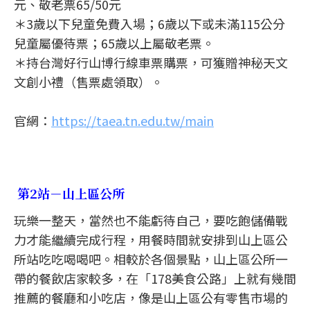
元、敬老票65/50元
＊3歲以下兒童免費入場；6歲以下或未滿115公分
兒童屬優待票；65歲以上屬敬老票。
＊持台灣好行山博行線車票購票，可獲贈神秘天文
文創小禮（售票處領取）。
官網：
https://taea.tn.edu.tw/main
第2站－山上區公所
玩樂一整天，當然也不能虧待自己，要吃飽儲備戰
力才能繼續完成行程，用餐時間就安排到山上區公
所站吃吃喝喝吧。相較於各個景點，山上區公所一
帶的餐飲店家較多，在「178美食公路」上就有幾間
推薦的餐廳和小吃店，像是山上區公有零售市場的