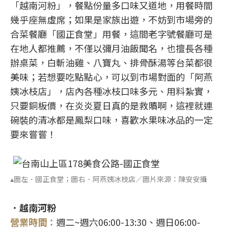
「越南河粉」，餐點份量多口味又道地，用餐時間
幾乎座無虛席；如果是家族出遊，不妨到市場旁的
合菜餐廳「國正食堂」用餐，這間老字號餐廳可是
在地人都推薦，不僅以彌月油飯聞名，也擅長各種
辦桌菜，白斬油雞、八寶丸、排骨酥湯等台菜都很
美味；若想要吃點點心，可以到市場對面的「阿燕
姨冰枝店」，店內各種冰枝口味多元、用料紮實，
只要銅板價，在炎炎夏日真的是救贖啊，這裡就連
碗裝的清冰都是鳳梨口味，喜歡水果味冰品的一定
要來嘗嘗！
▴圖左．國正食堂；圖右．阿燕姨冰枝店／圖片來源：陳安安攝
．越南河粉
營業時間：
週二~週六06:00-13:30、週日06:00-