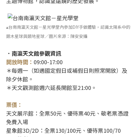
主題博物館，認識望遠鏡的歷史發展。
▴台南南瀛天文館－星光學堂內參加DIY手做體驗，認識太陽系中的
類木星球與類地星球／圖片來源：陳安安攝
．南瀛天文館參觀資訊
開放時間：
09:00-17:00
＊每週一（如遇國定假日或補假日則照常開放）及
除夕休館。
＊天文觀測館週六延長開館至21:00。
票價：
天文展示館：全票50元、優待票40元、敬老票憑證
免費入場
星象館3D/2D：全票130/100元、優待票100/70