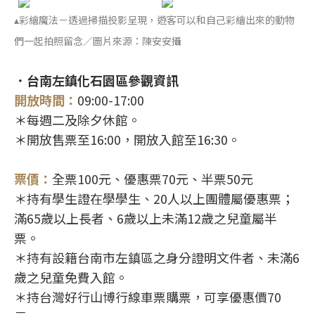
▴彩繪魔法－透過掃描投影呈現，遊客可以和自己彩繪出來的動物
們一起拍照留念／圖片來源：陳安安攝
．台南左鎮化石園區參觀資訊
開放時間：
09:00-17:00
＊每週二及除夕休館。
＊開放售票至16:00，開放入館至16:30。
票價：
全票100元、優惠票70元、半票50元
＊持有學生證在學學生、20人以上團體屬優惠票；
滿65歲以上長者、6歲以上未滿12歲之兒童屬半
票。
＊持有設籍台南市左鎮區之身分證明文件者、未滿6
歲之兒童免費入館。
＊持台灣好行山博行線車票購票，可享優惠價70