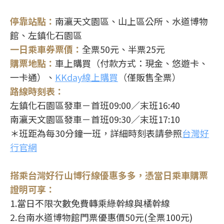
停靠站點：
南瀛天文園區、山上區公所、水道博物
館、左鎮化石園區
一日乘車券票價：
全票50元、半票25元
購票地點：
車上購買（付款方式：現金、悠遊卡、
一卡通）、
KKday線上購買
（僅販售全票）
路線時刻表：
左鎮化石園區發車－首班09:00／末班16:40
南瀛天文園區發車－首班09:30／末班17:10
＊班距為每30分鐘一班，詳細時刻表請參照
台灣好
行官網
搭乘台灣好行山博行線優惠多多，憑當日乘車購票
證明可享：
1.當日不限次數免費轉乘綠幹線與橘幹線
2.台南水道博物館門票優惠價50元(全票100元)