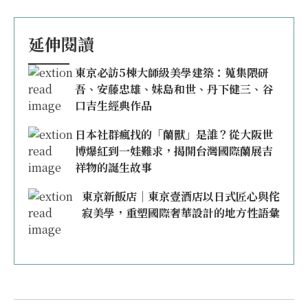
延伸閱讀
東京必訪5棟大師級美學建築：蒐集隈研
吾、安藤忠雄、妹島和世、丹下健三、谷
口吉生經典作品
日本社群瘋找的「蘭獸」是誰？從大阪世
博爆紅到一娃難求，揭開台灣國際蘭展吉
祥物的誕生故事
東京新飯店｜東京壹酒店以日式匠心與侘
寂美學，重塑國際奢華設計的地方性語彙