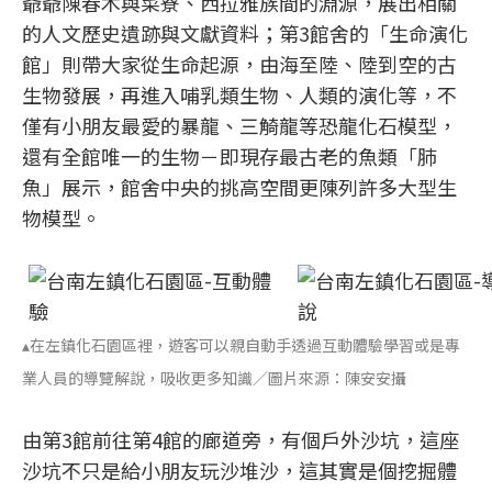
爺爺陳春木與菜寮、西拉雅族間的淵源，展出相關
的人文歷史遺跡與文獻資料；第3館舍的「生命演化
館」則帶大家從生命起源，由海至陸、陸到空的古
生物發展，再進入哺乳類生物、人類的演化等，不
僅有小朋友最愛的暴龍、三觭龍等恐龍化石模型，
還有全館唯一的生物－即現存最古老的魚類「肺
魚」展示，館舍中央的挑高空間更陳列許多大型生
物模型。
▴在左鎮化石園區裡，遊客可以親自動手透過互動體驗學習或是專
業人員的導覽解說，吸收更多知識／圖片來源：陳安安攝
由第3館前往第4館的廊道旁，有個戶外沙坑，這座
沙坑不只是給小朋友玩沙堆沙，這其實是個挖掘體