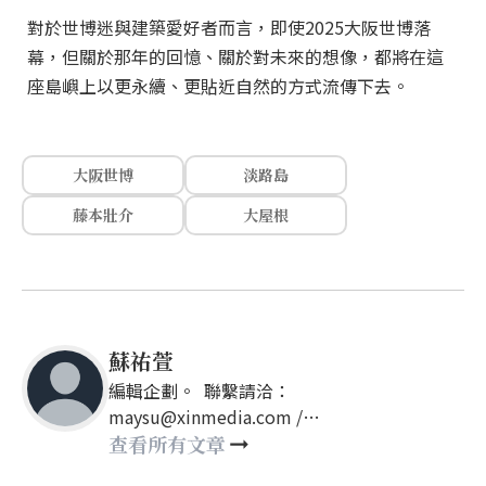
對於世博迷與建築愛好者而言，即使2025大阪世博落
幕，但關於那年的回憶、關於對未來的想像，都將在這
座島嶼上以更永續、更貼近自然的方式流傳下去。
大阪世博
淡路島
藤本壯介
大屋根
蘇祐萱
編輯企劃。 聯繫請洽：
maysu@xinmedia.com /
may860527@gmail.com
查看所有文章