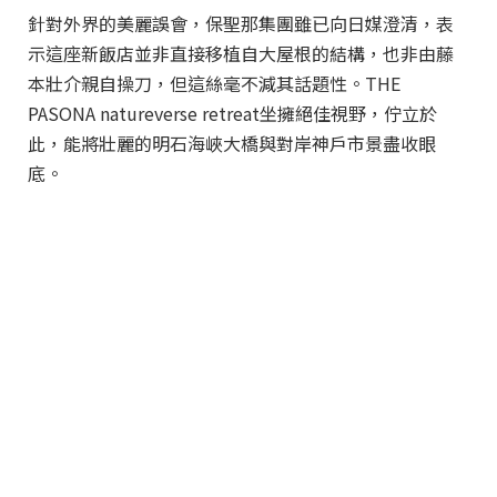
針對外界的美麗誤會，保聖那集團雖已向日媒澄清，表
示這座新飯店並非直接移植自大屋根的結構，也非由藤
本壯介親自操刀，但這絲毫不減其話題性。THE
PASONA natureverse retreat坐擁絕佳視野，佇立於
此，能將壯麗的明石海峽大橋與對岸神戶市景盡收眼
底。