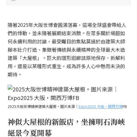
隨著2025年大阪世博會圓滿落幕，這場全球盛會帶給人
們的悸動，並未隨著展期結束消散。在眾多關於場館如
何永續利用的討論，最受矚目的焦點莫過於由建築大師
藤本壯介打造、象徵著傳統與永續精神的全球最大木造
建築「大屋根」。巨大的環形迴廊該原地保存、拆解利
用，還是以某種形式重生，成為許多人心中懸而未決的
期待。
2025大阪世博精神建築大屋根。圖片來源｜
Expo2025 大阪・関西万博
FB
神似大屋根的新飯店，坐擁明石海峽
絕景今夏開幕