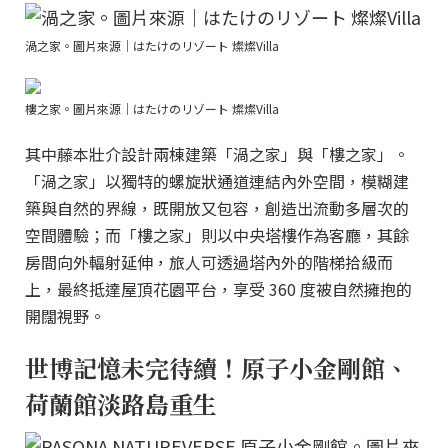
渦之家。圖片來源｜はたけのリゾート 燦燦Villa
樓之家。圖片來源｜はたけのリゾート 燦燦Villa
其中藤本壯介設計兩棟建築「渦之家」與「樓之家」。
「渦之家」以獨特的螺旋狀通道連結內外空間，模糊建
築與自然的界線，既開放又包容，創造出流動多層次的
空間體驗；而「樓之家」則以中央塔樓作為客廳，其餘
房間向外輻射延伸，旅人可透過塔內外的階梯拾級而
上，最終抵達屋頂花園平台，享受 360 度被自然擁抱的
開闊視野。
世博記憶未完待續！原子小金剛館、
荷蘭館淡路島重生