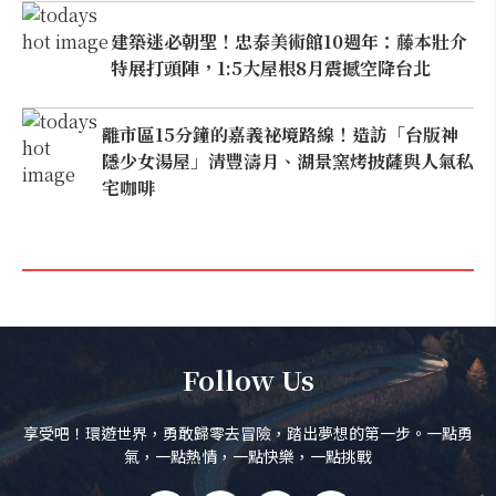
建築迷必朝聖！忠泰美術館10週年：藤本壯介
特展打頭陣，1:5大屋根8月震撼空降台北
離市區15分鐘的嘉義祕境路線！造訪「台版神
隱少女湯屋」清豐濤月、湖景窯烤披薩與人氣私
宅咖啡
Follow Us
享受吧！環遊世界，勇敢歸零去冒險，踏出夢想的第一步。一點勇
氣，一點熱情，一點快樂，一點挑戰