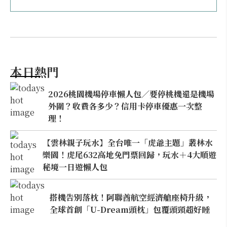
本日熱門
2026桃園機場停車懶人包／要停桃機還是機場
外圍？收費各多少？信用卡停車優惠一次整
理！
【雲林親子玩水】全台唯一「虎爺主題」叢林水
樂園！虎尾632高地免門票回歸，玩水＋4大順遊
秘境一日遊懶人包
搭機告別落枕！阿聯酋航空經濟艙座椅升級，
全球首創「U-Dream頭枕」包覆頭頸超好睡