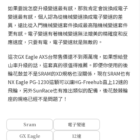
如果要說怎麼升級變速最有感，那我肯定會說換成電子
變速最有感，個人認為從機械變速換成電子變速的差
異，遠比從入門機械變速套件換成最高階機械變速套件
更有感。電子變速有著機械變速無法媲美的精確度和反
應速度，只要有電，電子變速就是無敵的。
這次GX Eagle AXS台幣售價還不到兩萬塊，如果想給登
山車升級的話，這套真的很值得推薦。即便你使用的後
輪花鼓並不是SRAM的XD規格也沒關係，現在SRAM也有
NX Eagle PG-1230這顆可以讓HG-Freehub直上12速的
飛輪，另外SunRace也有推出類似的配備，後花鼓棘輪
座的規格已經不是問題了！
Sram
電子變速
GX Eagle
12速