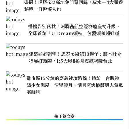
樂園！虎尾632高地免門票回歸，玩水＋4大順遊
秘境一日遊懶人包
搭機告別落枕！阿聯酋航空經濟艙座椅升級，
全球首創「U-Dream頭枕」包覆頭頸超好睡
建築迷必朝聖！忠泰美術館10週年：藤本壯介
特展打頭陣，1:5大屋根8月震撼空降台北
離市區15分鐘的嘉義祕境路線！造訪「台版神
隱少女湯屋」清豐濤月、湖景窯烤披薩與人氣私
宅咖啡
接下篇文章