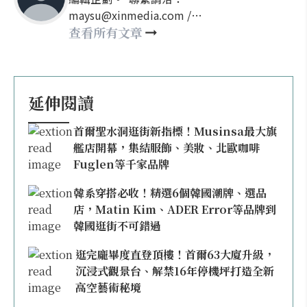
maysu@xinmedia.com /
may860527@gmail.com
查看所有文章
延伸閱讀
首爾聖水洞逛街新指標！Musinsa最大旗
艦店開幕，集結服飾、美妝、北歐咖啡
Fuglen等千家品牌
韓系穿搭必收！精選6個韓國潮牌、選品
店，Matin Kim、ADER Error等品牌到
韓國逛街不可錯過
逛完龐畢度直登頂樓！首爾63大廈升級，
沉浸式觀景台、解禁16年停機坪打造全新
高空藝術秘境