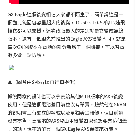
GX Eagle這個後變相信大家都不陌生了，簡單說這是一
個齒比範圍包容量超大的後變，10-50、10-52的12速飛
輪它都可以支援，這次改版最大的差別就是它變成無線
版本。還有一個跟先前推出的Eagle AXS後變不同，就是
這次GX的版本在電池的部分新增了一個護蓋，可以替電
池多做一點防護。
▲（圖片由Syb昇陽自行車提供）
據說同樣的設計也可以拿去給其他MTB版本的AXS後變
使用，但是這個電池蓋目前並沒有單賣，雖然他在SRAM
的說明書上有獨立的料號以及單獨美金報價，但目前還
沒有零售。更高階的AXS登山車後變如果也想要有這個蓋
子的話，現在請單買一個GX Eagle AXS後變來拆賣。