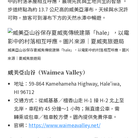
中的村落茅屋相互呼應，展現先民與土地共生的智慧 。
步道終點為約 13.7 公尺高的威美亞瀑布，天候與水況許
可時，旅客可到瀑布下方的天然水潭中暢遊。
威美亞山谷保存夏威夷傳統建築「hale」，以電影中的村落相互呼應。圖片
來源｜夏威夷旅遊局
威美亞山谷（Waimea Valley）
地址：59-864 Kamehameha Highway, Haleʻiwa,
HI 96712
交通方式：從威基基／檀香山走 H-1 接 H-2 北上至
北岸，車程約 45 分鐘～1 小時；無直達公車，需
轉乘或包車／租車較方便。園內提供免費停車。
官網：
https://www.waimeavalley.net/