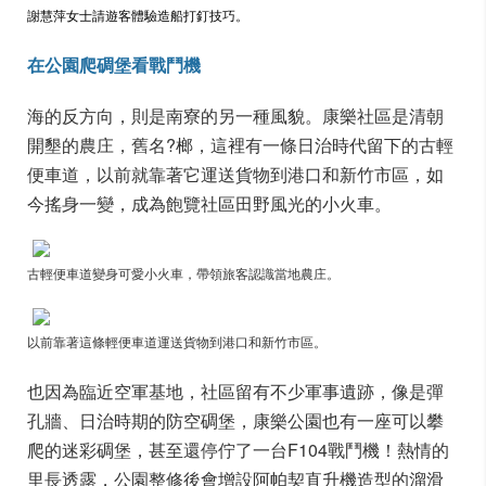
謝慧萍女士請遊客體驗造船打釘技巧。
在公園爬碉堡看戰鬥機
海的反方向，則是南寮的另一種風貌。康樂社區是清朝
開墾的農庄，舊名?榔，這裡有一條日治時代留下的古輕
便車道，以前就靠著它運送貨物到港口和新竹市區，如
今搖身一變，成為飽覽社區田野風光的小火車。
古輕便車道變身可愛小火車，帶領旅客認識當地農庄。
以前靠著這條輕便車道運送貨物到港口和新竹市區。
也因為臨近空軍基地，社區留有不少軍事遺跡，像是彈
孔牆、日治時期的防空碉堡，康樂公園也有一座可以攀
爬的迷彩碉堡，甚至還停佇了一台F104戰鬥機！熱情的
里長透露，公園整修後會增設阿帕契直升機造型的溜滑