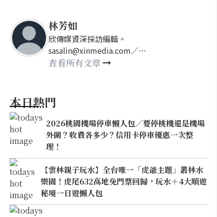
林芳如
欣傳媒資深採訪編輯。
sasalin@xinmedia.com／
happy21917@gmail.com
查看所有文章
本日熱門
2026桃園機場停車懶人包／要停桃機還是機場
外圍？收費各多少？信用卡停車優惠一次整
理！
【雲林親子玩水】全台唯一「虎爺主題」叢林水
樂園！虎尾632高地免門票回歸，玩水＋4大順遊
秘境一日遊懶人包