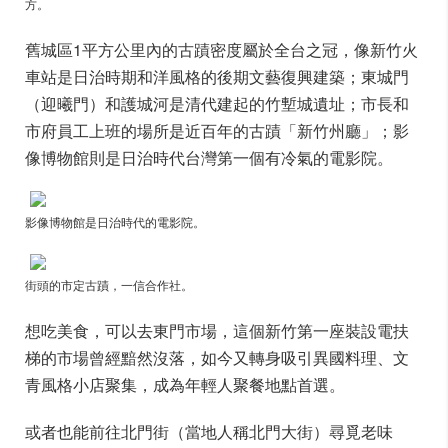
方。
舊城區1平方公里內的古蹟密度屬於全台之冠，像新竹火
車站是日治時期和洋風格的後期文藝復興建築；東城門
（迎曦門）和護城河是清代建起的竹塹城遺址；市長和
市府員工上班的場所是近百年的古蹟「新竹州廳」；影
像博物館則是日治時代台灣第一個有冷氣的電影院。
影像博物館是日治時代的電影院。
街頭的
市定古蹟，一信合作社。
想吃美食，可以去東門市場，這個新竹第一座裝設電扶
梯的市場曾經黯然沒落，如今又轉身吸引異國料理、文
青風格小店聚集，成為年輕人聚餐地點首選。
或者也能前往北門街（當地人稱北門大街）尋覓老味