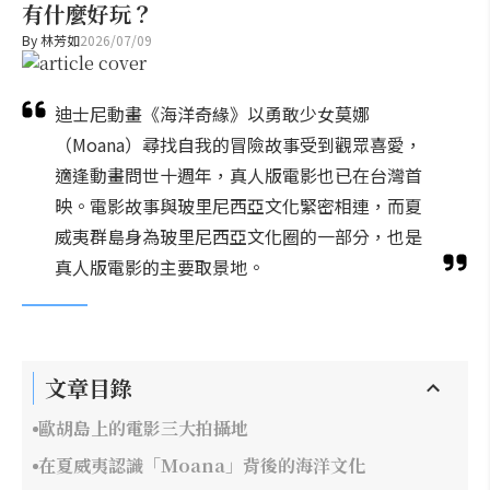
有什麼好玩？
By
林芳如
2026/07/09
迪士尼動畫《海洋奇緣》以勇敢少女莫娜
（Moana）尋找自我的冒險故事受到觀眾喜愛，
適逢動畫問世十週年，真人版電影也已在台灣首
映。電影故事與玻里尼西亞文化緊密相連，而夏
威夷群島身為玻里尼西亞文化圈的一部分，也是
真人版電影的主要取景地。
文章目錄
歐胡島上的電影三大拍攝地
在夏威夷認識「Moana」背後的海洋文化