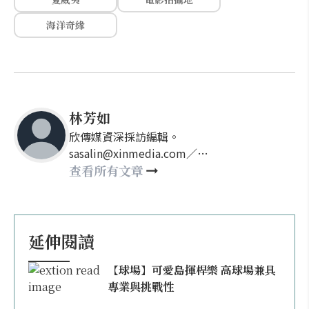
海洋奇緣
林芳如
欣傳媒資深採訪編輯。
sasalin@xinmedia.com／
happy21917@gmail.com
查看所有文章
延伸閱讀
【球場】可愛島揮桿樂 高球場兼具
專業與挑戰性