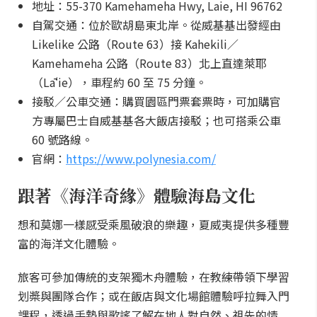
地址：55-370 Kamehameha Hwy, Laie, HI 96762
自駕交通：位於歐胡島東北岸。從威基基出發經由
Likelike 公路（Route 63）接 Kahekili／
Kamehameha 公路（Route 83）北上直達萊耶
（Lāʻie），車程約 60 至 75 分鐘。
接駁／公車交通：購買園區門票套票時，可加購官
方專屬巴士自威基基各大飯店接駁；也可搭乘公車
60 號路線。
官網：
https://www.polynesia.com/
跟著《海洋奇緣》體驗海島文化
想和莫娜一樣感受乘風破浪的樂趣，夏威夷提供多種豐
富的海洋文化體驗。
旅客可參加傳統的支架獨木舟體驗，在教練帶領下學習
划槳與團隊合作；或在飯店與文化場館體驗呼拉舞入門
課程，透過手勢與歌謠了解在地人對自然、祖先的情