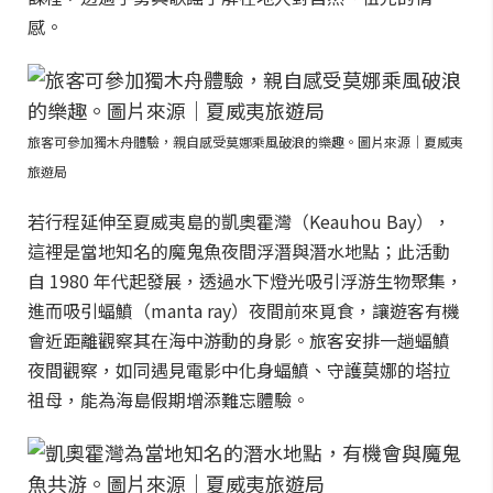
感。
旅客可參加獨木舟體驗，親自感受莫娜乘風破浪的樂趣。圖片來源｜夏威夷
旅遊局
若行程延伸至夏威夷島的凱奧霍灣（Keauhou Bay），
這裡是當地知名的魔鬼魚夜間浮潛與潛水地點；此活動
自 1980 年代起發展，透過水下燈光吸引浮游生物聚集，
進而吸引蝠鱝（manta ray）夜間前來覓食，讓遊客有機
會近距離觀察其在海中游動的身影。旅客安排一趟蝠鱝
夜間觀察，如同遇見電影中化身蝠鱝、守護莫娜的塔拉
祖母，能為海島假期增添難忘體驗。