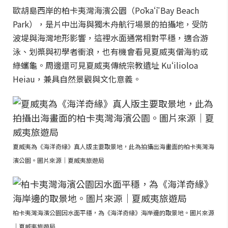
歐胡島西岸的柏卡夷灣海濱公園（Pōkaʻī Bay Beach
Park），是片中出海與獨木舟航行場景的拍攝地，受防
波堤與海灣地形影響，這裡水面通常相對平穩，適合游
泳、划槳與初學者衝浪，也有機會看見夏威夷僧海豹或
綠蠵龜。周邊還可見夏威夷傳統宗教遺址 Kuʻilioloa
Heiau，兼具自然景觀與文化意義。
夏威夷為《海洋奇緣》真人版主要取景地，此為拍攝出海畫面的柏卡夷灣海
濱公園。圖片來源｜夏威夷旅遊局
柏卡夷灣海濱公園因水面平穩，為《海洋奇緣》海岸邊的取景地。圖片來源
｜夏威夷旅遊局