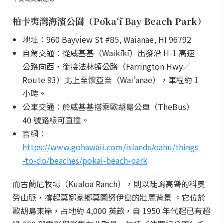
柏卡夷灣海濱公園（Pōkaʻī Bay Beach Park）
地址：960 Bayview St #85, Waianae, HI 96792
自駕交通：從威基基（Waikīkī）出發沿 H-1 高速
公路向西，銜接法林頓公路（Farrington Hwy／
Route 93）北上至懷亞奈（Waiʻanae），車程約 1
小時。
公車交通：於威基基搭乘歐胡島公車（TheBus）
40 號路線可直達。
官網：
https://www.gohawaii.com/islands/oahu/things
-to-do/beaches/pokai-beach-park
而古蘭尼牧場（Kualoa Ranch），則以陡峭高聳的科奧
勞山脈，撐起莫娜家鄉莫圖努伊島的壯麗背景 。它位於
歐胡島東岸，占地約 4,000 英畝，自 1950 年代起已有超