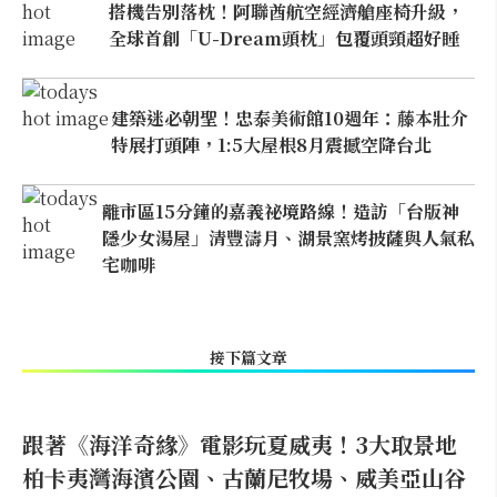
搭機告別落枕！阿聯酋航空經濟艙座椅升級，
全球首創「U-Dream頭枕」包覆頭頸超好睡
建築迷必朝聖！忠泰美術館10週年：藤本壯介
特展打頭陣，1:5大屋根8月震撼空降台北
離市區15分鐘的嘉義祕境路線！造訪「台版神
隱少女湯屋」清豐濤月、湖景窯烤披薩與人氣私
宅咖啡
接下篇文章
跟著《海洋奇緣》電影玩夏威夷！3大取景地
柏卡夷灣海濱公園、古蘭尼牧場、威美亞山谷