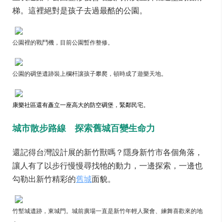
梯。這裡絕對是孩子去過最酷的公園。
公園裡的戰鬥機，目前公園暫作整修。
公園的碉堡遺跡裝上欄杆讓孩子攀爬，頓時成了遊樂天地。
康樂社區還有矗立一座高大的防空碉堡，緊鄰民宅。
城市散步路線 探索舊城百變生命力
還記得台灣設計展的新竹獸嗎？隱身新竹市各個角落，
讓人有了以步行慢慢尋找牠的動力，一邊探索，一邊也
勾勒出新竹精彩的
舊城
面貌。
竹塹城遺跡，東城門。城前廣場一直是新竹年輕人聚會
、練舞喜歡來的地