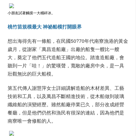
小朋友試著觸摸一大桶碎冰。
桃竹苗規模最大 神祕船模打開眼界
想出海得先有一條船，在民國50?70年代南寮漁港的黃金
歲月，從謝家「萬昌造船廠」出廠的船隻一艘比一艘
大，奠定了他們五代造船王國的地位。踏進造船廠，會
聽到一片「哇！」的驚嘆聲，寬敞的廠房中央，是一具
壯觀無比的巨大船模。
第五代傳人謝慧萍女士詳細講解造船的木材差異、工藝
技術和工具，以及萬昌不斷精進技術，從木船做到玻璃
纖維船的演變經歷。雖然船廠停業已久，部分改成經營
餐廳，但是他們仍然和漁民有很深的連結，因為他們是
南寮唯一會修船的人。