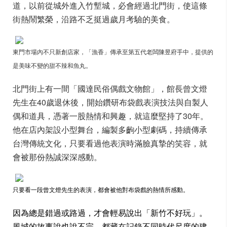
道，以前從城外進入竹塹城，必會經過北門街，使這條
街熱鬧繁榮，沿路不乏挺過歲月考驗的美食。
東門市場內不只新創店家，「漁香」傳承至第五代老闆陳昱府手中，提供的
是美味不變的甜不辣和魚丸。
北門街上有一間「國達民俗偶戲文物館」，館長曾文燈
先生在40歲退休後，開始鑽研布袋戲表演技法與自製人
偶和道具，憑著一股熱情和興趣，就這麼堅持了30年。
他在店內架設小型舞台，編製多齣小型劇碼，持續傳承
台灣傳統文化，只要看過他表演時滿臉真摯的笑容，就
會被那份熱誠深深感動。
只要看一段曾文燈先生的表演，都會被他對布袋戲的熱情所感動。
因為總是錯過或路過，才會輕易說出「新竹不好玩」。
風城的故事說也說不完，都藏在記錄不同時代尺度的建