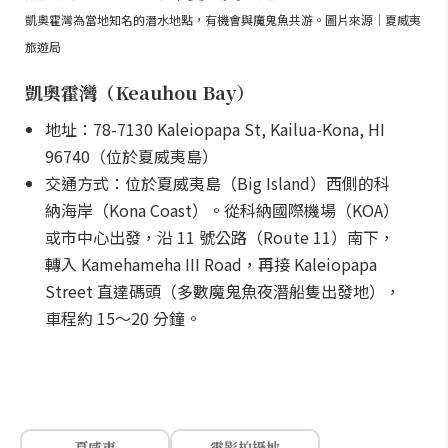
凱奧霍灣為當地知名的潛水地點，有機會與魔鬼魚共游。圖片來源｜夏威夷
旅遊局
凱奧霍灣（Keauhou Bay）
地址：78-7130 Kaleiopapa St, Kailua-Kona, HI
96740（位於夏威夷島）
交通方式：位於夏威夷島（Big Island）西側的科
納海岸（Kona Coast）。從科納國際機場（KOA）
或市中心出發，沿 11 號公路（Route 11）南下，
轉入 Kamehameha III Road，再接 Kaleiopapa
Street 直達碼頭（多數魔鬼魚夜潛船隻出發地），
車程約 15～20 分鐘。
夏威夷
電影拍攝地