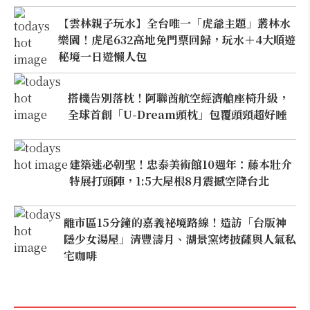
【雲林親子玩水】全台唯一「虎爺主題」叢林水
樂園！虎尾632高地免門票回歸，玩水＋4大順遊
秘境一日遊懶人包
搭機告別落枕！阿聯酋航空經濟艙座椅升級，
全球首創「U-Dream頭枕」包覆頭頸超好睡
建築迷必朝聖！忠泰美術館10週年：藤本壯介
特展打頭陣，1:5大屋根8月震撼空降台北
離市區15分鐘的嘉義祕境路線！造訪「台版神
隱少女湯屋」清豐濤月、湖景窯烤披薩與人氣私
宅咖啡