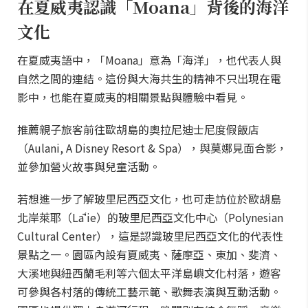
在夏威夷認識「Moana」背後的海洋
文化
在夏威夷語中，「Moana」意為「海洋」，也代表人與
自然之間的連結。這份與大海共生的精神不只出現在電
影中，也能在夏威夷的相關景點與體驗中看見。
推薦親子旅客前往歐胡島的奧拉尼迪士尼度假飯店
（Aulani, A Disney Resort & Spa），與莫娜見面合影，
並參加營火故事與兒童活動。
若想進一步了解玻里尼西亞文化，也可走訪位於歐胡島
北岸萊耶（Lāʻie）的玻里尼西亞文化中心（Polynesian
Cultural Center），這是認識玻里尼西亞文化的代表性
景點之一。園區內設有夏威夷、薩摩亞、東加、斐濟、
大溪地與紐西蘭毛利等六個太平洋島嶼文化村落，遊客
可參與各村落的傳統工藝示範、歌舞表演與互動活動。