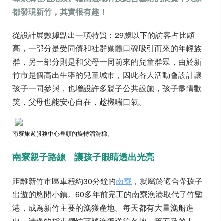
都發現新竹，其實很有趣！
從設計展數據點出一項特質：29歲以下的訪客占比頗
高，一部分是受同儕和社群媒體口碑吸引而來的年輕族
群，另一部分則是和父母一同前來的兒童群眾，由於新
竹市是個高出生率的兒童城市，因此各大活動會設計讓
孩子一同參與，也增設許多親子公共設施，孩子盡情歡
笑，父母也能安心自在，趁機喘口氣。
南寮旅遊服務中心裡頭的旋轉溜滑梯。
南寮親子路線 讓孩子眼睛透出光亮
距離新竹市區車程約30分鐘的
南寮
，就屬於適合帶孩子
出遊的悠閒小鎮。60多年前完工的南寮漁港取代了竹塹
港，成為新竹主要的漁獲產地。每天都有大量漁船進
出，港邊的貨車們忙著將漁獲送往各地，等不及的人，