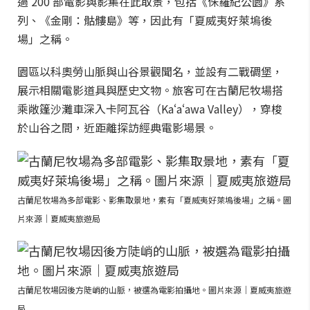
過 200 部電影與影集在此取景，包括《侏羅紀公園》系
列、《金剛：骷髏島》等，因此有「夏威夷好萊塢後
場」之稱。
園區以科奧勞山脈與山谷景觀聞名，並設有二戰碉堡，
展示相關電影道具與歷史文物。旅客可在古蘭尼牧場搭
乘敞篷沙灘車深入卡阿瓦谷（Kaʻaʻawa Valley），穿梭
於山谷之間，近距離探訪經典電影場景。
古蘭尼牧場為多部電影、影集取景地，素有「夏威夷好萊塢後場」之稱。圖
片來源｜夏威夷旅遊局
古蘭尼牧場因後方陡峭的山脈，被選為電影拍攝地。圖片來源｜夏威夷旅遊
局