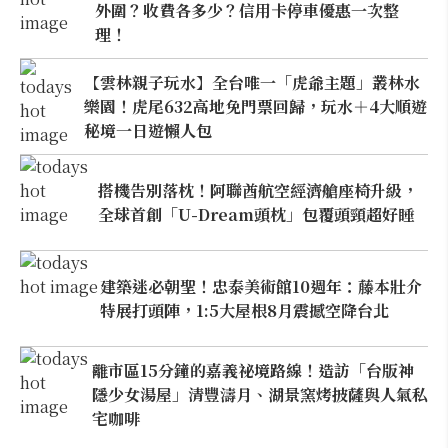
外圍？收費各多少？信用卡停車優惠一次整
理！
【雲林親子玩水】全台唯一「虎爺主題」叢林水
樂園！虎尾632高地免門票回歸，玩水＋4大順遊
秘境一日遊懶人包
搭機告別落枕！阿聯酋航空經濟艙座椅升級，
全球首創「U-Dream頭枕」包覆頭頸超好睡
建築迷必朝聖！忠泰美術館10週年：藤本壯介
特展打頭陣，1:5大屋根8月震撼空降台北
離市區15分鐘的嘉義祕境路線！造訪「台版神
隱少女湯屋」清豐濤月、湖景窯烤披薩與人氣私
宅咖啡