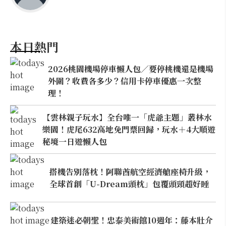
本日熱門
2026桃園機場停車懶人包／要停桃機還是機場
外圍？收費各多少？信用卡停車優惠一次整
理！
【雲林親子玩水】全台唯一「虎爺主題」叢林水
樂園！虎尾632高地免門票回歸，玩水＋4大順遊
秘境一日遊懶人包
搭機告別落枕！阿聯酋航空經濟艙座椅升級，
全球首創「U-Dream頭枕」包覆頭頸超好睡
建築迷必朝聖！忠泰美術館10週年：藤本壯介