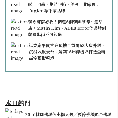
艦店開幕，集結服飾、美妝、北歐咖啡
Fuglen等千家品牌
韓系穿搭必收！精選6個韓國潮牌、選品
店，Matin Kim、ADER Error等品牌到
韓國逛街不可錯過
逛完龐畢度直登頂樓！首爾63大廈升級，
沉浸式觀景台、解禁16年停機坪打造全新
高空藝術秘境
本日熱門
2026桃園機場停車懶人包／要停桃機還是機場