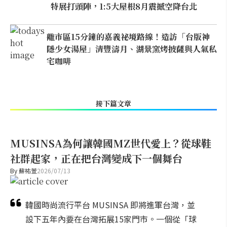
特展打頭陣，1:5大屋根8月震撼空降台北
離市區15分鐘的嘉義祕境路線！造訪「台版神
隱少女湯屋」清豐濤月、湖景窯烤披薩與人氣私
宅咖啡
接下篇文章
MUSINSA為何讓韓國MZ世代愛上？從球鞋
社群起家，正在把台灣變成下一個舞台
By
蘇祐萱
2026/07/13
韓國時尚流行平台 MUSINSA 即將進軍台灣，並
設下五年內要在台灣拓展15家門市。一個從「球