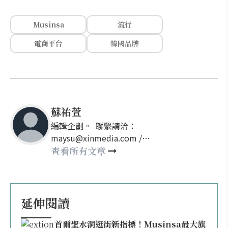
Musinsa
流行
電商平台
韓國品牌
蘇祐萱
編輯企劃。 聯繫請洽：
maysu@xinmedia.com /
may860527@gmail.com
查看所有文章
延伸閱讀
首爾聖水洞逛街新指標！Musinsa最大旗