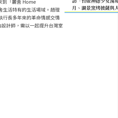
訪「台版神隱少女湯
到「麗舍 Home
月、湖景窯烤披薩與
麗舍生活特有的生活場域。趙理
斯執行長多年來的革命情感交情
內設計師，需以一起提升台灣室