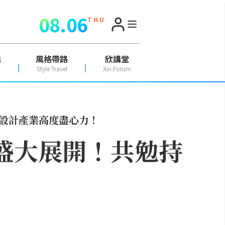
08.06
T H U
點
風格帶路
欣講堂
Style Travel
Xin Forum
內設計產業高度盡心力！
」盛大展開！共勉持