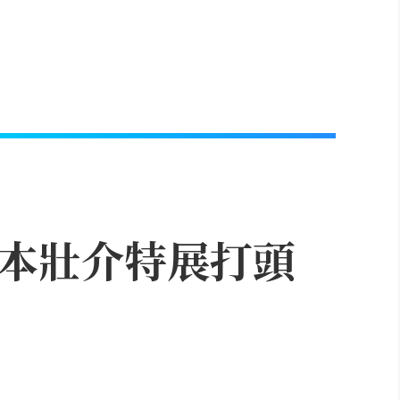
藤本壯介特展打頭