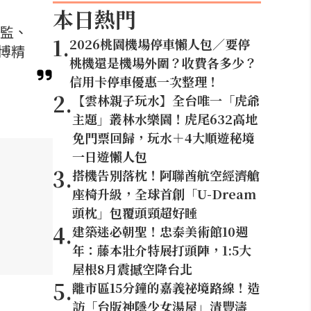
本日熱門
總監、
1
.
2026桃園機場停車懶人包／要停
博精
桃機還是機場外圍？收費各多少？
信用卡停車優惠一次整理！
2
.
【雲林親子玩水】全台唯一「虎爺
主題」叢林水樂園！虎尾632高地
免門票回歸，玩水＋4大順遊秘境
一日遊懶人包
3
.
搭機告別落枕！阿聯酋航空經濟艙
座椅升級，全球首創「U-Dream
頭枕」包覆頭頸超好睡
4
.
建築迷必朝聖！忠泰美術館10週
年：藤本壯介特展打頭陣，1:5大
屋根8月震撼空降台北
5
.
離市區15分鐘的嘉義祕境路線！造
訪「台版神隱少女湯屋」清豐濤