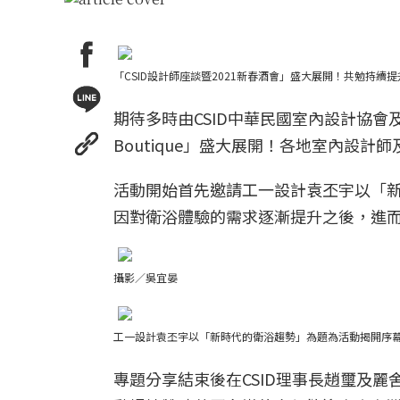
「CSID設計師座談暨2021新春酒會」盛大展開！共勉持
期待多時由CSID中華民國室內設計協會及
Boutique」盛大展開！各地室內設
活動開始首先邀請工一設計袁丕宇以「
因對衛浴體驗的需求逐漸提升之後，進
攝影／吳宜晏
工一設計袁丕宇以「新時代的衛浴趨勢」為題為活動揭開序
專題分享結束後在CSID理事長趙璽及麗