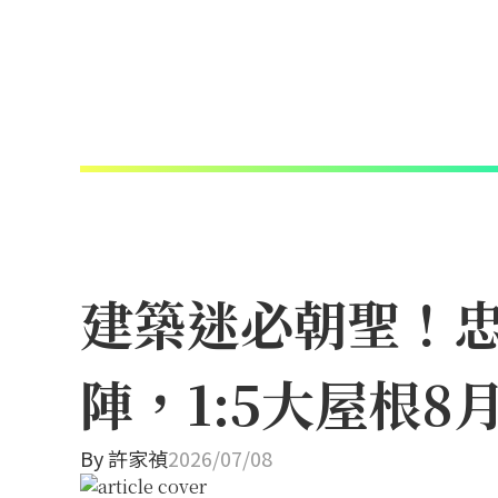
建築迷必朝聖！忠
陣，1:5大屋根
By
許家禎
2026/07/08