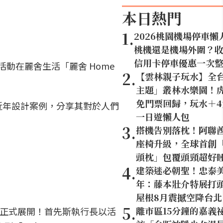
本日熱門
1
.
2026桃園機場停車懶
桃機還是機場外圍？
信用卡停車優惠一次
活動在麗舍生活「麗舍 Home
2
.
【雲林親子玩水】全
主題」叢林水樂園！虎
免門票回歸，玩水＋
近年設計案例，分享其對於人們
一日遊懶人包
3
.
搭機告別落枕！阿聯
座椅升級，全球首創「U
頭枕」包覆頭頸超好
4
.
建築迷必朝聖！忠泰美
年：藤本壯介特展打頭
屋根8月震撼空降台北
5
.
離市區15分鐘的嘉義
活動正式展開！首先斯執行長以活