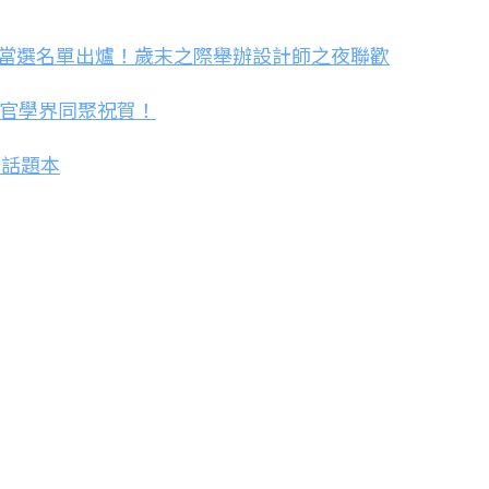
舉當選名單出爐！歲末之際舉辦設計師之夜聯歡
產官學界同聚祝賀！
」話題本