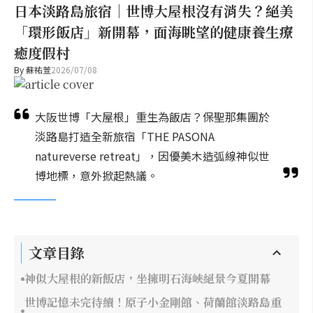
日本淡路島旅宿｜世博大屋根沒有消失？絕美
「環形飯店」新開幕，面海眺望的健康養生療
癒度假村
By
蘇祐萱
2026/07/08
大阪世博「大屋根」重生為飯店？保聖那集團於
淡路島打造全新旅宿「THE PASONA
natureverse retreat」，因優美木造弧線神似世
博地標，意外掀起熱議。
文章目錄
神似大屋根的新飯店，坐擁明石海峽絕景今夏開幕
世博記憶未完待續！原子小金剛館、荷蘭館淡路島重