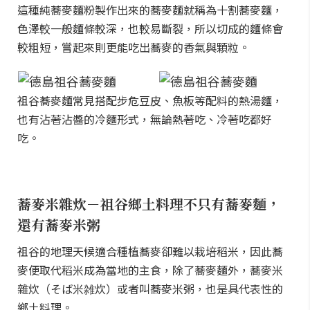
這種純蕎麥麵粉製作出來的蕎麥麵就稱為十割蕎麥麵，
色澤較一般麵條較深，也較易斷裂，所以切成的麵條會
較粗短，嘗起來則更能吃出蕎麥的香氣與顆粒。
祖谷蕎麥麵常見搭配步危豆皮、魚板等配料的熱湯麵，
也有沾著沾醬的冷麵形式，無論熱著吃、冷著吃都好
吃。
蕎麥米雜炊－祖谷鄉土料理不只有蕎麥麵，
還有蕎麥米粥
祖谷的地理天候適合種植蕎麥卻難以栽培稻米，因此蕎
麥便取代稻米成為當地的主食，除了蕎麥麵外，蕎麥米
雜炊（そば米雑炊）或者叫蕎麥米粥，也是具代表性的
鄉土料理。