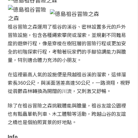
祖谷冒險之森運用了祖谷的溪谷、密林設置多元的戶外
冒險設施，包含各種繩索攀爬或溜索，並規劃不同難易
度的遊樂行程，像是穿梭在樹冠層的冒險行程或更加安
全的初階探索行程，考驗著玩家們的手腳協調能力與膽
量，特別適合體力充沛的小朋友。
在這裡最高人氣的設施便是飛越祖谷溪的溜索，這條溜
索長360公尺，與溪面落差高達50公尺，一路滑翔，視野
從蓊鬱森林轉換為開闊的川流，又刺激又舒暢。
除了在祖谷冒險之森挑戰體能與膽量，祖谷友誼公園裡
也有瓢蟲單軌列車、木工體驗等活動，跨越山谷的友誼
之橋也是個拍照賞景的好地點。
Info