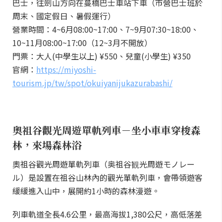
巴士，往劍山方向在蔓橋巴士車站下車（市營巴士班於
周末、國定假日、暑假運行）
營業時間：4~6月08:00~17:00、7~9月07:30~18:00、
10~11月08:00~17:00（12~3月不開放）
門票：大人(中學生以上) ¥550、兒童(小學生) ¥350
官網：
https://miyoshi-
tourism.jp/tw/spot/okuiyanijukazurabashi/
奧祖谷觀光周遊單軌列車－坐小車車穿梭森
林，來場森林浴
奧祖谷觀光周遊單軌列車（奥祖谷観光周遊モノレー
ル）是設置在祖谷山林內的觀光單軌列車，會帶領遊客
緩緩進入山中，展開約1小時的森林漫遊。
列車軌道全長4.6公里，最高海拔1,380公尺，高低落差