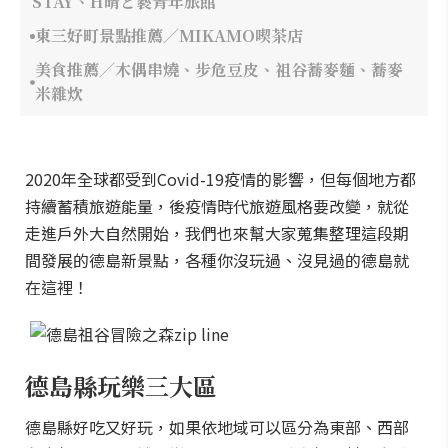
STAY、H晴と褻青年旅館
東三好町景點推薦／MIKAMO喫茶店
美食推薦／木偶串燒、步危豆皮、祖谷蕎麥麵、蕎麥
米雜炊
2020年全球都受到Covid-19疫情的影響，但每個地方都
持續蓄積旅遊能量，後疫情時代旅遊風格要改變，就從
走進戶外大自然開始，我們也來幫大家蒐集整理這段期
間發展的德島新景點，各種你沒玩過、沒見過的德島就
在這裡！
德島縣玩樂三大區
德島縣好吃又好玩，如果依地域可以區分為東部、西部