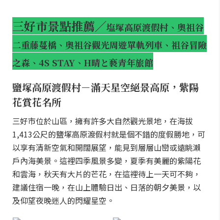
三好市景點推薦
／
塩塚高原渡假村、奧祖谷
二重藤蔓橋、奧祖谷觀光周遊單軌列車、祖谷冒險
之森、4S STAY、H晴と褻青年旅館
鹽塚高原渡假村－滿天星空絕景高原，紫陽
花賞花名所
三好市位於山區，擁有許多大自然觀光景地，在海拔
1,413公尺的鹽塚高原渡假村就是個不錯的度假勝地，可
以享有清新空氣和開闊展望，能見到層層山巒或遠眺瀨
戶內海美景。這裡四季風景多變，夏季有美麗的紫陽花
和雲海，秋天有大片的芒花，在這裡待上一天可不夠，
建議住宿一晚，在山上體驗日出、日落的朝夕美景，以
及仰望夜晚迷人的閃耀星空。