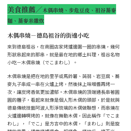
美食推薦／
木偶串燒、步危豆皮、祖谷蕎麥
麵、蕎麥米雜炊
木偶串燒－德島祖谷的街邊小吃
來到德島祖谷，在商圈店家烤爐邊圍一圈的串燒，幾何
形狀串起來的那串，就是最在地的鄉土料理，祖谷名物
小吃－木偶串燒（でこまわし）。
木偶串燒是把在地的里芋或馬鈴薯、蒟蒻、岩豆腐、蕎
麥丸子串成一串在火爐上烤，然後抹上味噌醬再烤一
次，讓炭烤香氣更加濃郁。木偶串燒的頂端通長串著圓
圓的糰子，看起來就像是個人形木偶的頭部，於是就與
德島傳統技藝阿波人形淨琉璃的木偶做聯想，而串燒在
火爐邊轉啊烤的，就像在舞動木偶，因此稱作「でこま
わし」，「でこ」是方言中的木偶，「まわし」則是旋