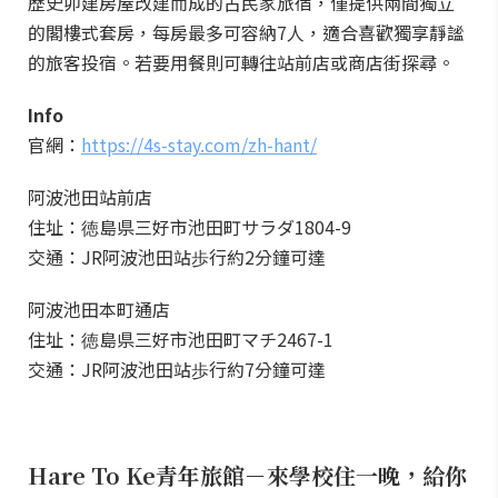
歷史卯建房屋改建而成的古民家旅宿，僅提供兩間獨立
的閣樓式套房，每房最多可容納7人，適合喜歡獨享靜謐
的旅客投宿。若要用餐則可轉往站前店或商店街探尋。
Info
官網：
https://4s-stay.com/zh-hant/
阿波池田站前店
住址：徳島県三好市池田町サラダ1804-9
交通：JR阿波池田站歩行約2分鐘可達
阿波池田本町通店
住址：徳島県三好市池田町マチ2467-1
交通：JR阿波池田站歩行約7分鐘可達
Hare To Ke
青年旅館－來學校住一晚，給你