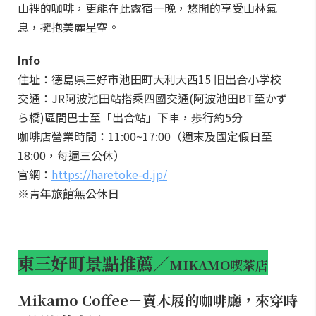
山裡的咖啡，更能在此露宿一晚，悠閒的享受山林氣
息，擁抱美麗星空。
Info
住址：德島県三好市池田町大利大西15 旧出合小学校
交通：JR阿波池田站搭乘四國交通(阿波池田BT至かず
ら橋)區間巴士至「出合站」下車，歩行約5分
咖啡店營業時間：11:00~17:00（週末及國定假日至
18:00，每週三公休）
官網：
https://haretoke-d.jp/
※青年旅館無公休日
東三好町景點推薦／
MIKAMO喫茶店
Mikamo Coffee
－賣木屐的咖啡廳，來穿時