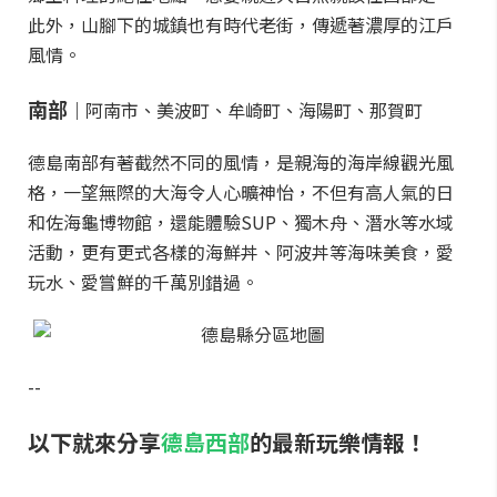
此外，山腳下的城鎮也有時代老街，傳遞著濃厚的江戶
風情。
南部
｜
阿南市、美波町、牟崎町、海陽町、那賀町
德島南部有著截然不同的風情，是親海的海岸線觀光風
格，一望無際的大海令人心曠神怡，不但有高人氣的日
和佐海龜博物館，還能體驗SUP、獨木舟、潛水等水域
活動，更有更式各樣的海鮮丼、阿波丼等海味美食，愛
玩水、愛嘗鮮的千萬別錯過。
--
以下就來分享
德島西部
的最新玩樂情報！