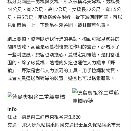
橋分為兩座－男橋與女橋，所以被稱為夫婦橋，男橋長
44公尺、寬2公尺、高12公尺，女橋長22公尺、寬1.5公
尺、高5公尺，兩橋搭設在附近，從下游河畔回望，可以
見到兩橋一上一下懸吊在溪谷間，被林蔭所包覆。
踏上蔓橋，橋體隨步伐行進的晃動、橋面可窺見溪谷的
間隔縫隙，甚至是藤蔓樹枝緊拉作用的聲音，都增添了
一些刺激感，旅客也別擔心，蔓橋定期維護，是相當穩
固的。除了藤蔓橋，這裡的步道也通往人力纜車「野
猿」，野猿是古代人力渡河的工具，用手拉繩將物資、
或者人員運送到對岸的裝置，遊客也可以搭乘體驗。
Info
住址：德島県三好市東祖谷菅生620
交通：JR大步危站搭乘四國交通巴士至久保站換乘市營