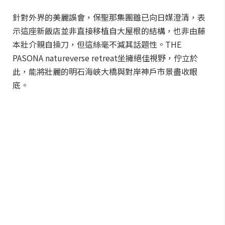
針對外界的美麗誤會，保聖那集團雖已向日媒澄清，表
示這座新飯店並非直接移植自大屋根的結構，也非由藤
本壯介親自操刀，但這絲毫不減其話題性。THE
PASONA natureverse retreat坐擁絕佳視野，佇立於
此，能將壯麗的明石海峽大橋與對岸神戶市景盡收眼
底。