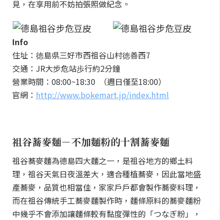
見，在享用前不妨拍張照做紀念。
Info
住址：徳島県三好市西祖谷山村徳善西7
交通：JR大步危站歩行約2分鐘
營業時間：08:00~18:30 （週日僅至18:00）
官網：
http://www.bokemart.jp/index.html
祖谷蕎麥麵－不加麵粉的十割蕎麥麵
祖谷蕎麥麵為德島四大麵之一，是祖谷地方的鄉土料
理，祖谷天氣日夜溫差大，適合種植蕎麥，因此當地盛
產蕎麥，品質也相當佳，家家戶戶都會製作蕎麥料理，
而在祖谷傳統手工蕎麥麵製作時，麵條原料的蕎麥麵粉
中幾乎不會添加讓麵條較有黏度彈性的「つなぎ粉」，