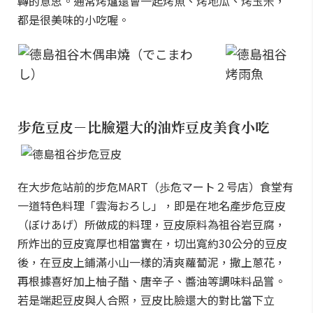
轉的意思。通常烤爐還會一起烤魚、烤地瓜、烤玉米，
都是很美味的小吃喔。
步危豆皮－比臉還大的油炸豆皮美食小吃
在大步危站前的步危MART（歩危マート２号店）食堂有
一道特色料理「雲海おろし」，即是在地名產步危豆皮
（ぼけあげ）所做成的料理，豆皮原料為祖谷岩豆腐，
所炸出的豆皮寬厚也相當實在，切出寬約30公分的豆皮
後，在豆皮上鋪滿小山一樣的清爽蘿蔔泥，撒上蔥花，
再根據喜好加上柚子醋、唐辛子、醬油等調味料品嘗。
若是端起豆皮與人合照，豆皮比臉還大的對比當下立