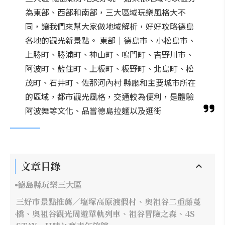
為東部、西部和南部，三大區域玩樂風格大不
同，讓我們來幫大家做地域解析，好好攻略德島
各地的觀光新景點。 東部｜德島市、小松島市、
上勝町、勝浦町、神山町、鳴門町、吉野川市、
阿波町、藍住町、上板町、板野町、北島町、松
茂町、石井町、佐那河內村 縣廳和主要城市所在
的區域，都市觀光風格，交通較為便利，是體驗
阿波舞等文化、品嘗德島拉麵以及逛街
文章目錄
德島縣玩樂三大區
三好市景點推薦／塩塚高原渡假村、奧祖谷二重藤蔓
橋、奧祖谷觀光周遊單軌列車、祖谷冒險之森、4S