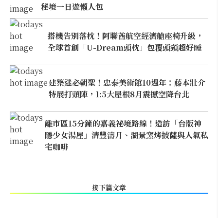
秘境一日遊懶人包
搭機告別落枕！阿聯酋航空經濟艙座椅升級，
全球首創「U-Dream頭枕」包覆頭頸超好睡
建築迷必朝聖！忠泰美術館10週年：藤本壯介
特展打頭陣，1:5大屋根8月震撼空降台北
離市區15分鐘的嘉義祕境路線！造訪「台版神
隱少女湯屋」清豐濤月、湖景窯烤披薩與人氣私
宅咖啡
接下篇文章