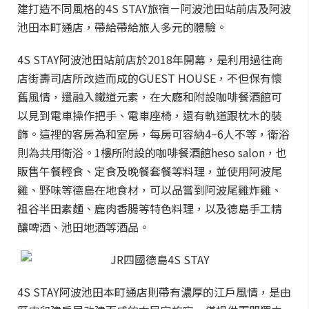
建打造不同風格的4S STAY旅宿－阿波池田站前店及阿波
池田本町通店，帶給帶給旅人多元的體驗。
4S STAY阿波池田站前店於2018年開幕，是利用過往商
店街壽司店所改造而成的GUEST HOUSE，不但保有懷
舊風情，還融入鐵道元素，在大廳和附設咖啡餐酒館可
以見到電車操作把手、電車座椅，還有軌道跟枕木的裝
飾。這裡的客房為和室房，每房可容納4~6人不等，衛浴
則為共用衛浴。1樓所附設的咖啡餐酒館heso salon，也
販售午餐輕食、定食及晚餐套餐等料理，並使用阿波尾
雞、野味等德島在地食材，可以品嘗到阿波尾雞炸雞、
祖谷半田素麵、鹿肉香腸等特色料理，以及德島手工精
釀啤酒、池田地酒等酒品。
4S STAY阿波池田本町通店則帶有濃厚的江戶風情，是由