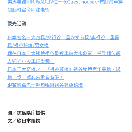
美馬老鋪印刷廠ADLIV住一晚Guest house小布腳踏車穿
越脇町富商卯建老街
觀光活動
日本著名三大奇橋/奥祖谷二重かずら橋/奧祖谷二重蔓
橋/祖谷秘境/男女橋
通往日本三大秘境祖谷最近車站大歩危駅，搭乘麵包超
人觀光小火車玩樂趣！
日本三大奇橋之一『祖谷蔓橋』祖谷秘境百年蔓橋，過
橋一步一驚心來走看看喔。
跟著懷舊巴士輕鬆暢遊祖谷蔓橋秘境
圖／徳島県庁提供
文／欣日本編撰