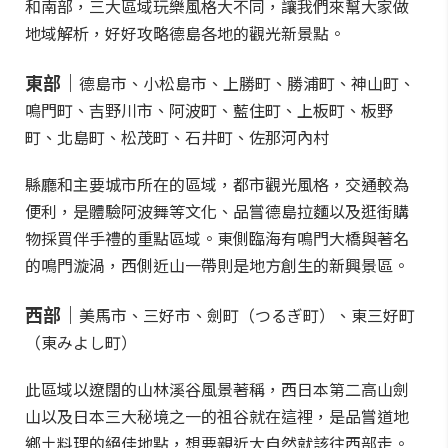
和南部，三大區域玩樂風格大不同，讓我們來幫大家做
地域解析，好好攻略德島各地的觀光新景點。
東部｜
德島市、小松島市、上勝町、勝浦町、神山町、
鳴門町、吉野川市、阿波町、藍住町、上板町、板野
町、北島町、松茂町、石井町、佐那河內村
縣廳和主要城市所在的區域，都市觀光風格，交通較為
便利，是體驗阿波舞等文化、品嘗德島拉麵以及逛街購
物採買伴手禮的重點區域。東側臨海有鳴門大橋與著名
的鳴門漩渦，西側近山一帶則是地方創生的新興景區。
西部｜
美馬市、三好市、劍町（つるぎ町）、東三好町
（東みよし町）
此區域以遼闊的山林溪谷風景著稱，西日本第二高山劍
山以及日本三大秘境之一的祖谷就在這裡，是品嘗道地
鄉土料理的絕佳地點，想要親近大自然就該往西部走。