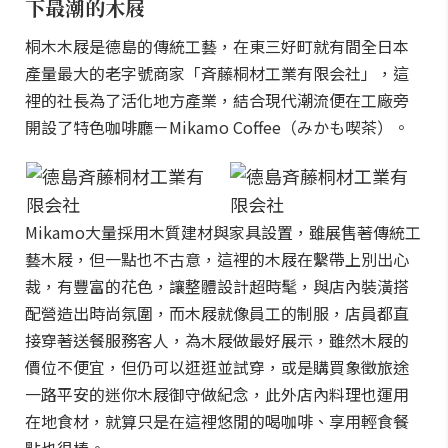
下最潮的木屐
桐木木屐是德島的傳統工藝，在東三好町就有間全日本
產量最大的老字號商家「斉藤桐材工業有限会社」，這
裡的社長為了活化地方產業，結合現代潮流便在工廠旁
開設了特色咖啡廳－Mikamo Coffee（みかも喫茶）。
Mikamo大量採用木質建材與家具設置，雖展售著傳統工
藝木屐，但一點也不古意，這裡的木屐在繫帶上別出心
裁，有豐富的花色，讓整體設計超時髦，與店內裝潢搭
配營造出時尚氛圍，而木屐就像員工的制服，店員都直
接穿著送餐服務客人，為木屐做最好展示，雖然木屐的
價位不便宜，但仍可以逛逛並試穿，或是購買象徵旅途
一路平安的迷你木屐御守做紀念，此外店內料理也運用
在地食材，就算只是在這裡悠閒的喝咖啡、享用輕食餐