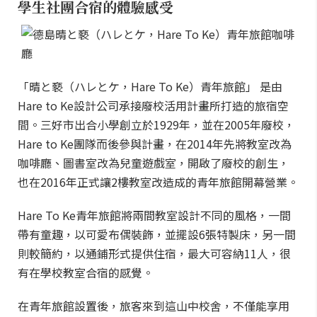
學生社團合宿的體驗感受
「晴と褻（ハレとケ，Hare To Ke）青年旅館」 是由
Hare to Ke設計公司承接廢校活用計畫所打造的旅宿空
間。三好市出合小學創立於1929年，並在2005年廢校，
Hare to Ke團隊而後參與計畫，在2014年先將教室改為
咖啡廳、圖書室改為兒童遊戲室，開啟了廢校的創生，
也在2016年正式讓2樓教室改造成的青年旅館開幕營業。
Hare To Ke青年旅館將兩間教室設計不同的風格，一間
帶有童趣，以可愛布偶裝飾，並擺設6張特製床，另一間
則較簡約，以通鋪形式提供住宿，最大可容納11人，很
有在學校教室合宿的感覺。
在青年旅館設置後，旅客來到這山中校舍，不僅能享用