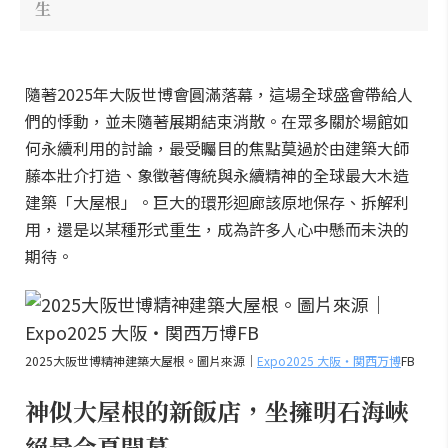
生
隨著2025年大阪世博會圓滿落幕，這場全球盛會帶給人
們的悸動，並未隨著展期結束消散。在眾多關於場館如
何永續利用的討論，最受矚目的焦點莫過於由建築大師
藤本壯介打造、象徵著傳統與永續精神的全球最大木造
建築「大屋根」。巨大的環形迴廊該原地保存、拆解利
用，還是以某種形式重生，成為許多人心中懸而未決的
期待。
2025大阪世博精神建築大屋根。圖片來源｜
Expo2025 大阪・関西万博
FB
神似大屋根的新飯店，坐擁明石海峽
絕景今夏開幕