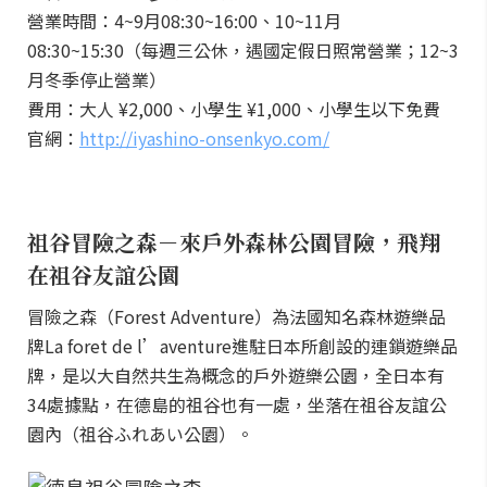
營業時間：4~9月08:30~16:00、10~11月
08:30~15:30（每週三公休，遇國定假日照常營業；12~3
月冬季停止營業）
費用：大人 ¥2,000、小學生 ¥1,000、小學生以下免費
官網：
http://iyashino-onsenkyo.com/
祖谷冒險之森－來戶外森林公園冒險，飛翔
在祖谷友誼公園
冒險之森（Forest Adventure）為法國知名森林遊樂品
牌La foret de l’aventure進駐日本所創設的連鎖遊樂品
牌，是以大自然共生為概念的戶外遊樂公園，全日本有
34處據點，在德島的祖谷也有一處，坐落在祖谷友誼公
園內（祖谷ふれあい公園）。