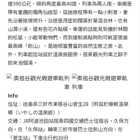
達590公尺，傾斜角度最高40度，列車為兩人座，車廂是
帶有童趣的獨角仙造型，這趟旅程帶有一點小刺激，會
先沿著陡坡爬升，沿途是茂密的闊葉針葉混合林，也有
山澗小溪，還有些花卉點綴，幸運的話能見到棲於林間
的松鼠、小鹿等動物們，而到達制高點時則可眺望德島
最高峰「劍山」，是趟相當豐富的自然生態之旅。此
外，列車起迄站設於溫泉旅館旁，搭乘觀光列車之餘不
妨來泡個湯。
Info
住址：徳島県三好市東祖谷山菅生28（附設於療癒溫泉
鄉〈いやしの温泉郷〉）
交通：JR阿波池田站搭乘四國交通巴士往祖谷・久保方
向，在「久保站」轉乘三好市營巴士往劍山方向，在
「菅生站」下車歩行約30分