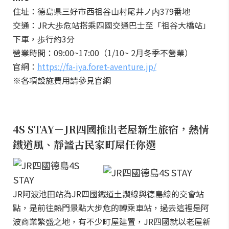
住址：德島県三好市西祖谷山村尾井ノ内379番地
交通：JR大歩危站搭乘四國交通巴士至「祖谷大橋站」
下車，歩行約3分
營業時間：09:00~17:00（1/10~ 2月冬季不營業）
官網：
https://fa-iya.foret-aventure.jp/
※各項設施費用請參見官網
4S STAY
－JR四國推出老屋新生旅宿，熱情
鐵道風、靜謐古民家町屋任你選
JR阿波池田站為JR四國鐵道土讚線與德島線的交會站
點，是前往熱門景點大步危的轉乘車站，過去這裡是阿
波商業繁盛之地，有不少町屋建置，JR四國就以老屋新