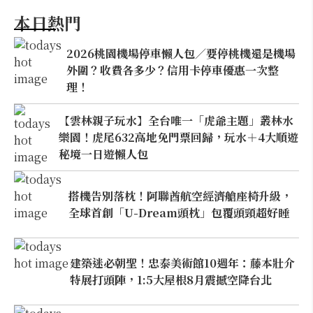
本日熱門
2026桃園機場停車懶人包／要停桃機還是機場
外圍？收費各多少？信用卡停車優惠一次整
理！
【雲林親子玩水】全台唯一「虎爺主題」叢林水
樂園！虎尾632高地免門票回歸，玩水＋4大順遊
秘境一日遊懶人包
搭機告別落枕！阿聯酋航空經濟艙座椅升級，
全球首創「U-Dream頭枕」包覆頭頸超好睡
建築迷必朝聖！忠泰美術館10週年：藤本壯介
特展打頭陣，1:5大屋根8月震撼空降台北