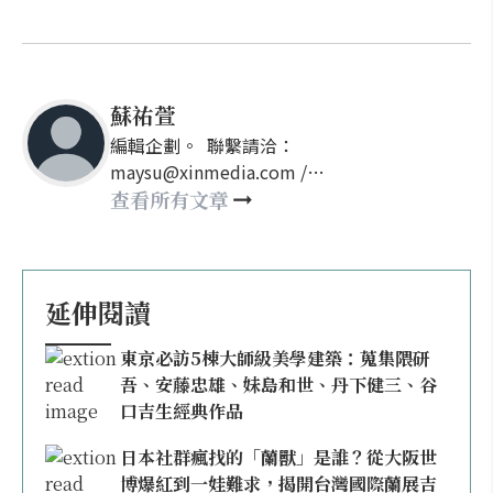
蘇祐萱
編輯企劃。 聯繫請洽：
maysu@xinmedia.com /
may860527@gmail.com
查看所有文章
延伸閱讀
東京必訪5棟大師級美學建築：蒐集隈研
吾、安藤忠雄、妹島和世、丹下健三、谷
口吉生經典作品
日本社群瘋找的「蘭獸」是誰？從大阪世
博爆紅到一娃難求，揭開台灣國際蘭展吉