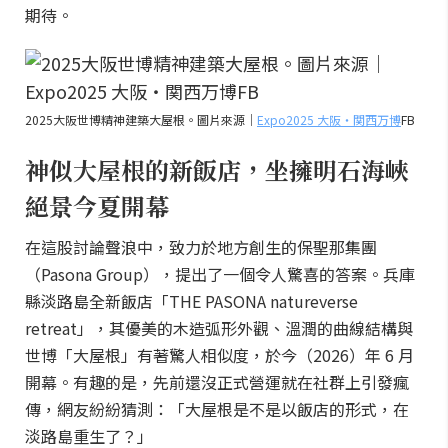
期待。
2025大阪世博精神建築大屋根。圖片來源｜
Expo2025 大阪・関西万博
FB
神似大屋根的新飯店，坐擁明石海峽
絕景今夏開幕
在這股討論聲浪中，致力於地方創生的保聖那集團
（Pasona Group），提出了一個令人驚喜的答案。兵庫
縣淡路島全新飯店「THE PASONA natureverse
retreat」，其優美的木造弧形外觀、溫潤的曲線結構與
世博「大屋根」有著驚人相似度，於今（2026）年 6 月
開幕。有趣的是，先前還沒正式營運就在社群上引發瘋
傳，網友紛紛猜測：「大屋根是不是以飯店的形式，在
淡路島重生了？」