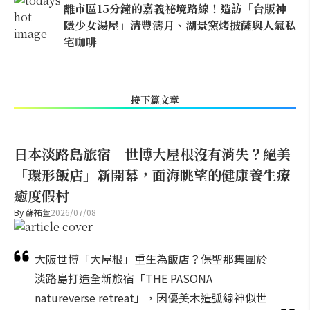
離市區15分鐘的嘉義祕境路線！造訪「台版神
隱少女湯屋」清豐濤月、湖景窯烤披薩與人氣私
宅咖啡
接下篇文章
日本淡路島旅宿｜世博大屋根沒有消失？絕美
「環形飯店」新開幕，面海眺望的健康養生療
癒度假村
By
蘇祐萱
2026/07/08
大阪世博「大屋根」重生為飯店？保聖那集團於
淡路島打造全新旅宿「THE PASONA
natureverse retreat」，因優美木造弧線神似世