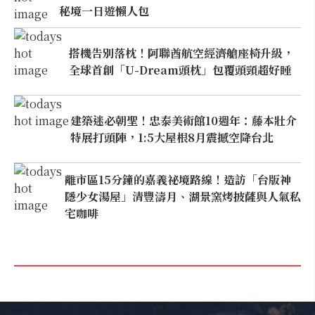
秘境一日遊懶人包
搭機告別落枕！阿聯酋航空經濟艙座椅升級，
全球首創「U-Dream頭枕」包覆頭頸超好睡
建築迷必朝聖！忠泰美術館10週年：藤本壯介
特展打頭陣，1:5大屋根8月震撼空降台北
離市區15分鐘的嘉義祕境路線！造訪「台版神
隱少女湯屋」清豐濤月、湖景窯烤披薩與人氣私
宅咖啡