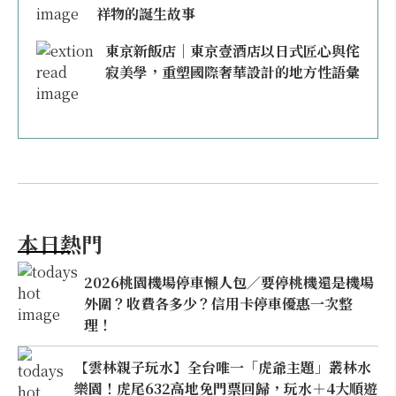
祥物的誕生故事
東京新飯店｜東京壹酒店以日式匠心與侘
寂美學，重塑國際奢華設計的地方性語彙
本日熱門
2026桃園機場停車懶人包／要停桃機還是機場
外圍？收費各多少？信用卡停車優惠一次整
理！
【雲林親子玩水】全台唯一「虎爺主題」叢林水
樂園！虎尾632高地免門票回歸，玩水＋4大順遊