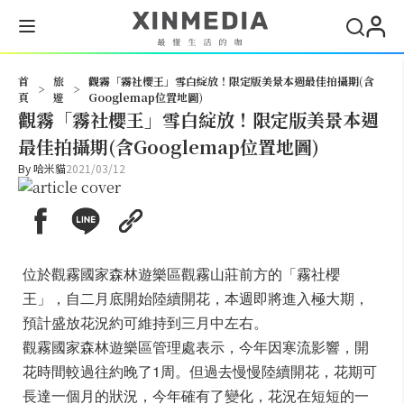
搜尋
首
旅
觀霧「霧社櫻王」雪白綻放！限定版美景本週最佳拍攝期(含
>
>
頁
遊
Googlemap位置地圖)
觀霧「霧社櫻王」雪白綻放！限定版美景本週
最佳拍攝期(含Googlemap位置地圖)
By
哈米貓
2021/03/12
位於觀霧國家森林遊樂區觀霧山莊前方的「霧社櫻
王」，自二月底開始陸續開花，本週即將進入極大期，
預計盛放花況約可維持到三月中左右。
觀霧國家森林遊樂區管理處表示，今年因寒流影響，開
花時間較過往約晚了1周。但過去慢慢陸續開花，花期可
長達一個月的狀況，今年確有了變化，花況在短短的一