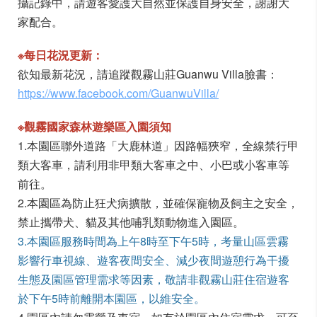
攝記錄中，請遊客愛護大自然並保護自身安全，謝謝大
家配合。
※每日花況更新：
欲知最新花況，請追蹤觀霧山莊Guanwu Villa臉書：
https://www.facebook.com/GuanwuVilla/
※
觀霧國家森林遊樂區入園須知
1.本園區聯外道路「大鹿林道」因路幅狹窄，全線禁行甲
類大客車，請利用非甲類大客車之中、小巴或小客車等
前往。
2.本園區為防止狂犬病擴散，並確保寵物及飼主之安全，
禁止攜帶犬、貓及其他哺乳類動物進入園區。
3.本園區服務時間為上午8時至下午5時，考量山區雲霧
影響行車視線、遊客夜間安全、減少夜間遊憩行為干擾
生態及園區管理需求等因素，敬請非觀霧山莊住宿遊客
於下午5時前離開本園區，以維安全。