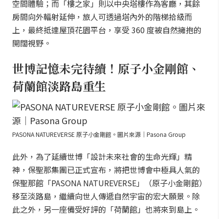
空間體驗；而「樓之家」則以中央塔樓作為客廳，其餘
房間向外輻射延伸，旅人可透過塔內外的階梯拾級而
上，最終抵達屋頂花園平台，享受 360 度被自然擁抱的
開闊視野。
世博記憶未完待續！原子小金剛館、
荷蘭館淡路島重生
PASONA NATUREVERSE 原子小金剛館。圖片來源｜Pasona Group
此外，為了延續世博「設計未來社會的生命光輝」精
神，保聖那集團已正式宣布，將把世博會中極具人氣的
保聖那館「PASONA NATUREVERSE」（原子小金剛館）
移至淡路島，繼續向世人傳遞自然宇宙的宏大願景。除
此之外，另一座備受好評的「荷蘭館」也將來到島上。