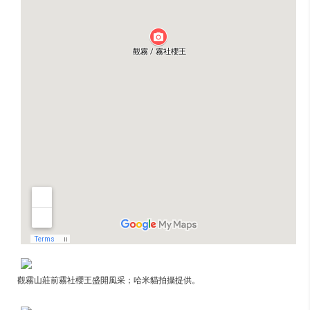
觀霧山莊前霧社櫻王盛開風采；哈米貓拍攝提供。