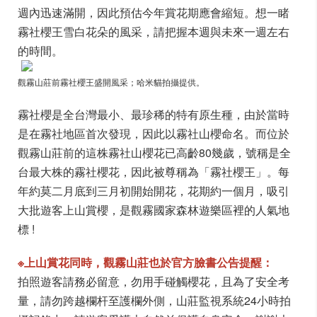
週內迅速滿開，因此預估今年賞花期應會縮短。想一睹
霧社櫻王雪白花朵的風采，請把握本週與未來一週左右
的時間。
觀霧山莊前霧社櫻王盛開風采；哈米貓拍攝提供。
霧社櫻是全台灣最小、最珍稀的特有原生種，由於當時
是在霧社地區首次發現，因此以霧社山櫻命名。而位於
觀霧山莊前的這株霧社山櫻花已高齡80幾歲，號稱是全
台最大株的霧社櫻花，因此被尊稱為「霧社櫻王」。每
年約莫二月底到三月初開始開花，花期約一個月，吸引
大批遊客上山賞櫻，是觀霧國家森林遊樂區裡的人氣地
標 !
※上山賞花同時，觀霧山莊也於官方臉書公告提醒：
拍照遊客請務必留意，勿用手碰觸櫻花，且為了安全考
量，請勿跨越欄杆至護欄外側，山莊監視系統24小時拍