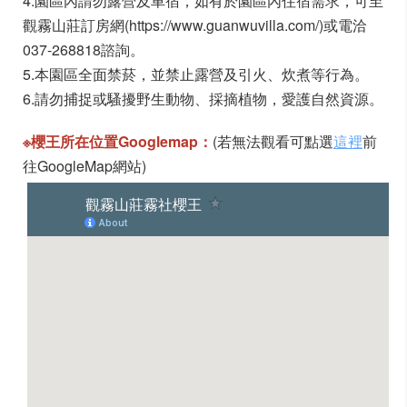
4.園區內請勿露營及車宿，如有於園區內住宿需求，可至
觀霧山莊訂房網(https://www.guanwuvilla.com/)或電洽
037-268818諮詢。
5.本園區全面禁菸，並禁止露營及引火、炊煮等行為。
6.請勿捕捉或騷擾野生動物、採摘植物，愛護自然資源。
※櫻王所在位置Googlemap：
(若無法觀看可點選
這裡
前
往GoogleMap網站)