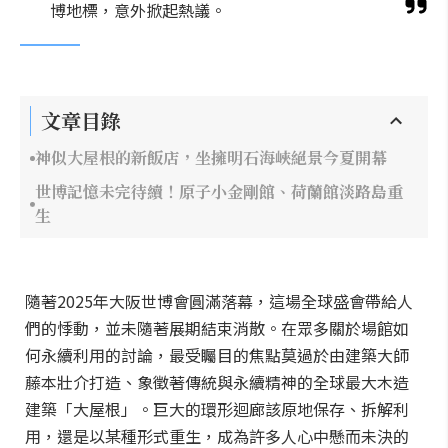
博地標，意外掀起熱議。
文章目錄
神似大屋根的新飯店，坐擁明石海峽絕景今夏開幕
世博記憶未完待續！原子小金剛館、荷蘭館淡路島重
生
隨著2025年大阪世博會圓滿落幕，這場全球盛會帶給人
們的悸動，並未隨著展期結束消散。在眾多關於場館如
何永續利用的討論，最受矚目的焦點莫過於由建築大師
藤本壯介打造、象徵著傳統與永續精神的全球最大木造
建築「大屋根」。巨大的環形迴廊該原地保存、拆解利
用，還是以某種形式重生，成為許多人心中懸而未決的