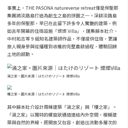
事實上，THE PASONA natureverse retreat僅是保聖那
集團將淡路島打造為創生之島的拼圖之一。深耕淡路島
多年的保聖那，早已在此留下許多令人驚艷的建築，例
如去年開幕的住宿設施「燦燦 Villa」，匯集藤本壯介、
中村拓志等 9 組知名建築師作品，不僅提供住宿，更讓
旅人親身參與從播種到收穫的完整農耕過程，體驗回歸
土地的感動。
渦之家。圖片來源｜はたけのリゾート 燦燦Villa
樓之家。圖片來源｜はたけのリゾート 燦燦Villa
其中藤本壯介設計兩棟建築「渦之家」與「樓之家」。
「渦之家」以獨特的螺旋狀通道連結內外空間，模糊建
築與自然的界線，既開放又包容，創造出流動多層次的