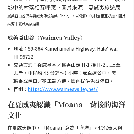
威美亞山谷保存夏威夷傳統建築「hale」，以電影中的村落相互呼應。圖片
來源｜夏威夷旅遊局
威美亞山谷（Waimea Valley）
地址：59-864 Kamehameha Highway, Haleʻiwa,
HI 96712
交通方式：從威基基／檀香山走 H-1 接 H-2 北上至
北岸，車程約 45 分鐘～1 小時；無直達公車，需
轉乘或包車／租車較方便。園內提供免費停車。
官網：
https://www.waimeavalley.net/
在夏威夷認識「Moana」背後的海洋
文化
在夏威夷語中，「Moana」意為「海洋」，也代表人與