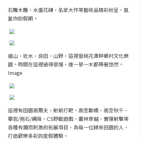
石雕木雕、水墨花磚、名家大作等藝術品精彩紛呈，氤
氳你的假期。
遠山、近水、良田、山野，這裡是桃花潭畔鄉村文化樂
園。時間在這裡過得很慢，連一草一木都帶著悠然。
Image
這裡有田園高爾夫、射箭打靶、高空斷橋、高空秋千、
攀岩/抱石/繩降、CS野戰遊戲、叢林穿越、實彈射擊等
各種有趣而刺激的拓展項目，為每一位歸來田園的人，
打造歡樂多彩的度假體驗。