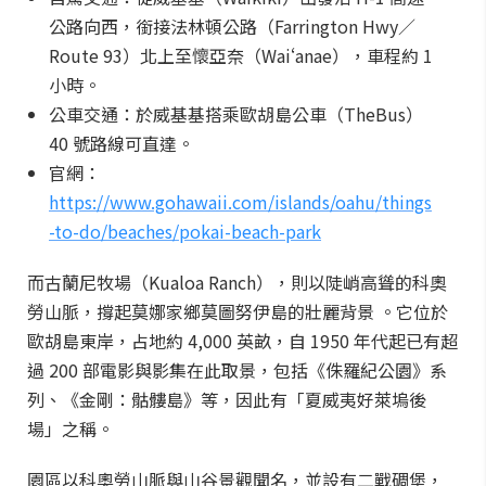
公路向西，銜接法林頓公路（Farrington Hwy／
Route 93）北上至懷亞奈（Waiʻanae），車程約 1
小時。
公車交通：於威基基搭乘歐胡島公車（TheBus）
40 號路線可直達。
官網：
https://www.gohawaii.com/islands/oahu/things
-to-do/beaches/pokai-beach-park
而古蘭尼牧場（Kualoa Ranch），則以陡峭高聳的科奧
勞山脈，撐起莫娜家鄉莫圖努伊島的壯麗背景 。它位於
歐胡島東岸，占地約 4,000 英畝，自 1950 年代起已有超
過 200 部電影與影集在此取景，包括《侏羅紀公園》系
列、《金剛：骷髏島》等，因此有「夏威夷好萊塢後
場」之稱。
園區以科奧勞山脈與山谷景觀聞名，並設有二戰碉堡，