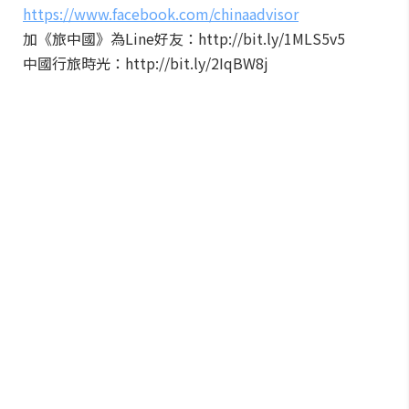
https://www.facebook.com/chinaadvisor
加《旅中國》為Line好友：http://bit.ly/1MLS5v5
中國行旅時光：http://bit.ly/2IqBW8j