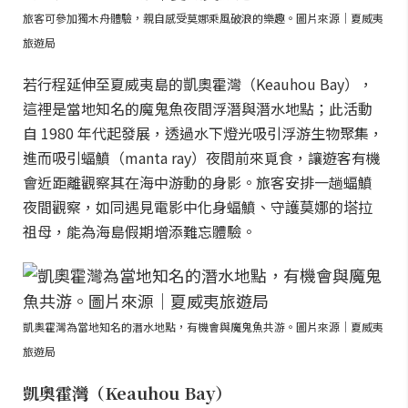
旅客可參加獨木舟體驗，親自感受莫娜乘風破浪的樂趣。圖片來源｜夏威夷
旅遊局
若行程延伸至夏威夷島的凱奧霍灣（Keauhou Bay），
這裡是當地知名的魔鬼魚夜間浮潛與潛水地點；此活動
自 1980 年代起發展，透過水下燈光吸引浮游生物聚集，
進而吸引蝠鱝（manta ray）夜間前來覓食，讓遊客有機
會近距離觀察其在海中游動的身影。旅客安排一趟蝠鱝
夜間觀察，如同遇見電影中化身蝠鱝、守護莫娜的塔拉
祖母，能為海島假期增添難忘體驗。
凱奧霍灣為當地知名的潛水地點，有機會與魔鬼魚共游。圖片來源｜夏威夷
旅遊局
凱奧霍灣（Keauhou Bay）