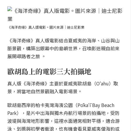
《海洋奇緣》真人版電影。圖片來源｜迪士尼影業
《海洋奇緣》真人版電影結合夏威夷的海岸、山谷與山
脈景觀，構築出銀幕中的島嶼世界，召喚影迷親自前來
展開尋路者之旅 。
歐胡島上的電影三大拍攝地
真人版《海洋奇緣》主要於夏威夷歐胡島（Oʻahu）取
景，將當地自然景觀融入電影場景。
歐胡島西岸的柏卡夷灣海濱公園（Pōkaʻī Bay Beach
Park），是片中出海與獨木舟航行場景的拍攝地，受防
波堤與海灣地形影響，這裡水面通常相對平穩，適合游
泳、划槳與初學者衝浪，也有機會看見夏威夷僧海豹或