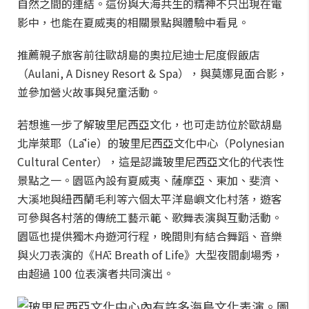
自然之間的連結。這份與大海共生的精神不只出現在電
影中，也能在夏威夷的相關景點與體驗中看見。
推薦親子旅客前往歐胡島的奧拉尼迪士尼度假飯店
（Aulani, A Disney Resort & Spa），與莫娜見面合影，
並參加營火故事與兒童活動。
若想進一步了解玻里尼西亞文化，也可走訪位於歐胡島
北岸萊耶（Lāʻie）的玻里尼西亞文化中心（Polynesian
Cultural Center），這是認識玻里尼西亞文化的代表性
景點之一。園區內設有夏威夷、薩摩亞、東加、斐濟、
大溪地與紐西蘭毛利等六個太平洋島嶼文化村落，遊客
可參與各村落的傳統工藝示範、歌舞表演與互動活動。
園區也提供獨木舟遊河行程，晚間則有結合舞蹈、音樂
與火刀表演的《HĀ: Breath of Life》大型夜間劇場秀，
由超過 100 位表演者共同演出。