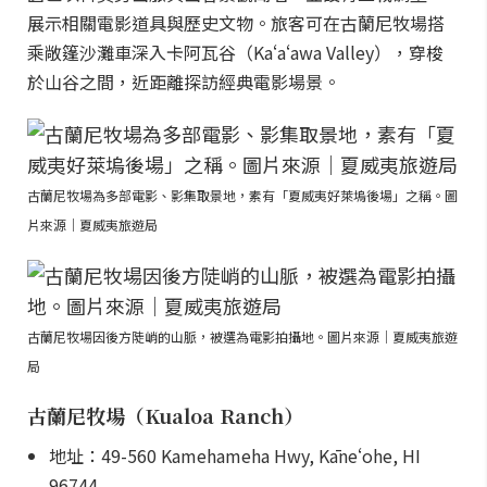
展示相關電影道具與歷史文物。旅客可在古蘭尼牧場搭
乘敞篷沙灘車深入卡阿瓦谷（Kaʻaʻawa Valley），穿梭
於山谷之間，近距離探訪經典電影場景。
古蘭尼牧場為多部電影、影集取景地，素有「夏威夷好萊塢後場」之稱。圖
片來源｜夏威夷旅遊局
古蘭尼牧場因後方陡峭的山脈，被選為電影拍攝地。圖片來源｜夏威夷旅遊
局
古蘭尼牧場（Kualoa Ranch）
地址：49-560 Kamehameha Hwy, Kāneʻohe, HI
96744