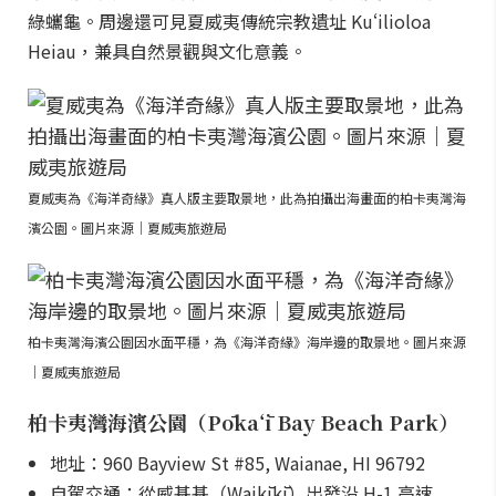
綠蠵龜。周邊還可見夏威夷傳統宗教遺址 Kuʻilioloa
Heiau，兼具自然景觀與文化意義。
夏威夷為《海洋奇緣》真人版主要取景地，此為拍攝出海畫面的柏卡夷灣海
濱公園。圖片來源｜夏威夷旅遊局
柏卡夷灣海濱公園因水面平穩，為《海洋奇緣》海岸邊的取景地。圖片來源
｜夏威夷旅遊局
柏卡夷灣海濱公園（Pōkaʻī Bay Beach Park）
地址：960 Bayview St #85, Waianae, HI 96792
自駕交通：從威基基（Waikīkī）出發沿 H-1 高速