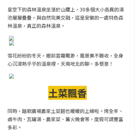
星空下的森林溫泉坐落於山腰上，30多個大小各異的湯
池層層疊疊，與自然完美交融，這是安徽的一處特色森
林溫泉，真正的森林溫泉。
雪花紛紛的冬天，眼前雲霧飄渺，風景美不勝收，全身
心沉浸熱乎乎的溫泉裡，天南地北的聊，多愜意！
土菜飄香
同時，踏歌廣場農家土菜館也暖暖的上線啦。烤全羊、
鹵牛肉、瓦罐湯、農家菜、篝火晚會等，度假可謂豐富
多彩。