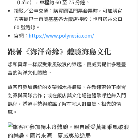
（Lāʻie），車程約 60 至 75 分鐘。
接駁／公車交通：購買園區門票套票時，可加購官
方專屬巴士自威基基各大飯店接駁；也可搭乘公車
60 號路線。
官網：
https://www.polynesia.com/
跟著《海洋奇緣》體驗海島文化
想和莫娜一樣感受乘風破浪的樂趣，夏威夷提供多種豐
富的海洋文化體驗。
旅客可參加傳統的支架獨木舟體驗，在教練帶領下學習
划槳與團隊合作；或在飯店與文化場館體驗呼拉舞入門
課程，透過手勢與歌謠了解在地人對自然、祖先的情
感。