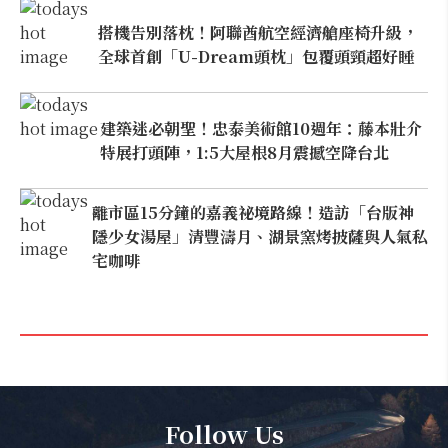
搭機告別落枕！阿聯酋航空經濟艙座椅升級，
全球首創「U-Dream頭枕」包覆頭頸超好睡
建築迷必朝聖！忠泰美術館10週年：藤本壯介
特展打頭陣，1:5大屋根8月震撼空降台北
離市區15分鐘的嘉義祕境路線！造訪「台版神
隱少女湯屋」清豐濤月、湖景窯烤披薩與人氣私
宅咖啡
Follow Us