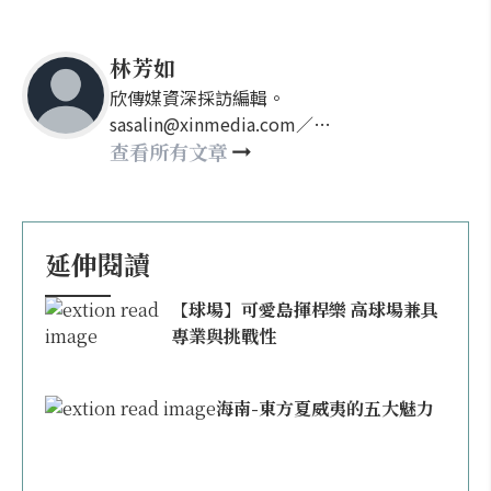
林芳如
欣傳媒資深採訪編輯。
sasalin@xinmedia.com／
happy21917@gmail.com
查看所有文章
延伸閱讀
【球場】可愛島揮桿樂 高球場兼具
專業與挑戰性
海南-東方夏威夷的五大魅力