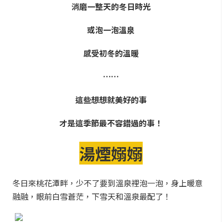
消磨一整天的冬日時光
或泡一泡溫泉
感受初冬的溫暖
……
這些想想就美好的事
才是這季節最不容錯過的事！
湯煙嫋嫋
冬日來桃花潭畔，少不了要到溫泉裡泡一泡，身上暖意
融融，眼前白雪蒼茫，下雪天和溫泉最配了！