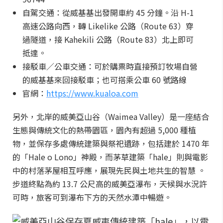
自駕交通：從威基基出發開車約 45 分鐘。沿 H-1
高速公路向西，轉 Likelike 公路（Route 63）穿
過隧道，接 Kahekili 公路（Route 83）北上即可
抵達。
接駁車／公車交通：可於購票時直接預訂牧場自營
的威基基來回接駁車；也可搭乘公車 60 號路線
官網：
https://www.kualoa.com
另外，北岸的威美亞山谷（Waimea Valley）是一座結合
生態與傳統文化的熱帶園區，園內有超過 5,000 種植
物，並保存多處傳統建築與祭祀遺跡，包括建於 1470 年
的「Hale o Lono」神殿，而茅草建築「hale」則與電影
中的村落茅屋相互呼應，展現先民與土地共生的智慧 。
步道終點為約 13.7 公尺高的威美亞瀑布，天候與水況許
可時，旅客可到瀑布下方的天然水潭中暢遊。