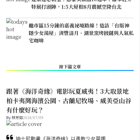
特展打頭陣，1:5大屋根8月震撼空降台北
離市區15分鐘的嘉義祕境路線！造訪「台版神
隱少女湯屋」清豐濤月、湖景窯烤披薩與人氣私
宅咖啡
接下篇文章
跟著《海洋奇緣》電影玩夏威夷！3大取景地
柏卡夷灣海濱公園、古蘭尼牧場、威美亞山谷
有什麼好玩？
By
林芳如
2026/07/09
迪士尼動畫《海洋奇緣》以勇敢少女莫娜