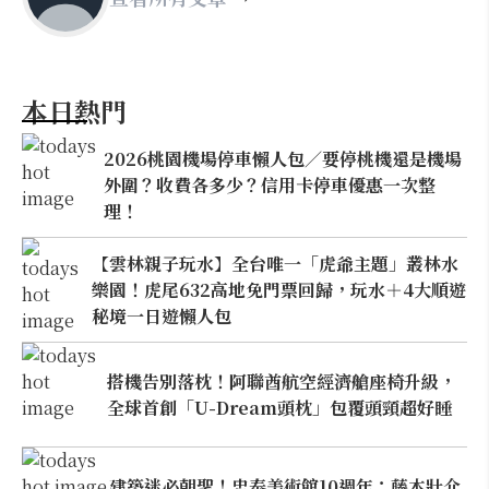
本日熱門
2026桃園機場停車懶人包／要停桃機還是機場
外圍？收費各多少？信用卡停車優惠一次整
理！
【雲林親子玩水】全台唯一「虎爺主題」叢林水
樂園！虎尾632高地免門票回歸，玩水＋4大順遊
秘境一日遊懶人包
搭機告別落枕！阿聯酋航空經濟艙座椅升級，
全球首創「U-Dream頭枕」包覆頭頸超好睡
建築迷必朝聖！忠泰美術館10週年：藤本壯介