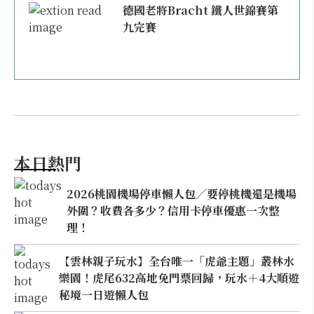
德國老將Bracht 鐵人世錦賽第
九完賽
本日熱門
2026桃園機場停車懶人包／要停桃機還是機場
外圍？收費各多少？信用卡停車優惠一次整
理！
【雲林親子玩水】全台唯一「虎爺主題」叢林水
樂園！虎尾632高地免門票回歸，玩水＋4大順遊
秘境一日遊懶人包