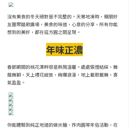
沒有美食的冬天絕對是不完整的。天寒地凍時，親朋好
友圍聚踏歌廣場，美食的味道，心意的分享，所有你能
想到的美好，都在這方圓之間呈現。
年味正濃
春節期間的桃花潭畔很是熱鬧溫馨。處處張燈結綵，舞
龍舞獅，天上禮花綻放，絢爛浪漫，地上載歌載舞，喜
氣盈盈。
你能體驗到純正地道的做米糖、炸肉圓等年俗活動，在