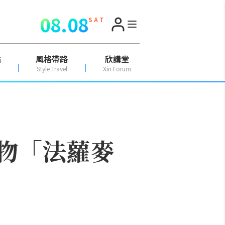
08.08
S A T
點
風格帶路
欣講堂
Style Travel
Xin Forum
穀物「法蘿麥