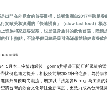
是出門在外覓食的首要目標，雄獅集團自2017年跨足餐
於歐美和澳洲的「快速慢食」（slow fast food）概
的上班族和家庭客愛戴，也是健身族群的飲食首選，陸續
們的打卡熱點，不論平假日總是吸引滿滿想體驗健康餐飲
isLiu 攝影
去年5月本土疫情趨緩後，gonna共樂遊三間店所累績的
外帶比例也隨之提升，相較疫前增加3到4倍之多。為持續
」引進國外餐飲時尚潮流，增加以「法蘿麥Farro」為主食
盼望將台灣的飲食文化帶往全新高度，更致力成為台灣健