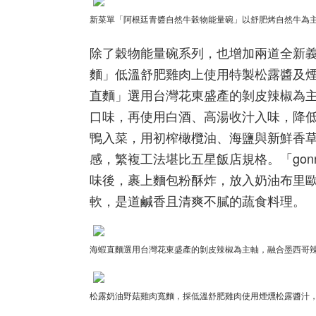
新菜單「阿根廷青醬自然牛穀物能量碗」以舒肥烤自然牛為主食。
除了穀物能量碗系列，也增加兩道全新
麵」低溫舒肥雞肉上使用特製松露醬及
直麵」選用台灣花東盛產的剝皮辣椒為
口味，再使用白酒、高湯收汁入味，降
鴨入菜，用初榨橄欖油、海鹽與新鮮香
感，繁複工法堪比五星飯店規格。「go
味後，裹上麵包粉酥炸，放入奶油布里
軟，是道鹹香且清爽不膩的蔬食料理。
海蝦直麵選用台灣花東盛產的剝皮辣椒為主軸，融合墨西哥辣椒
松露奶油野菇雞肉寬麵，採低溫舒肥雞肉使用煙燻松露醬汁，避免