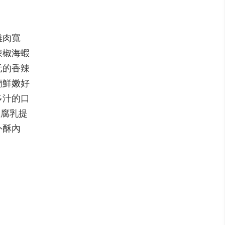
雞肉寬
辣椒海蝦
元的香辣
蘭鮮嫩好
多汁的口
豆腐乳提
外酥內