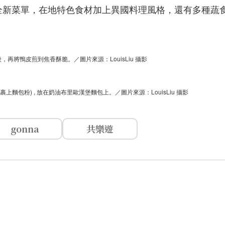
日推出全新菜單，在地特色食材加上異國料理風格，還有多種蔬
將鴨皮煎到焦香酥脆。／圖片來源：LouisLiu 攝影
 裹上麵包粉) , 放在奶油布里歐漢堡麵包上。／圖片來源：LouisLiu 攝影
gonna
共樂遊