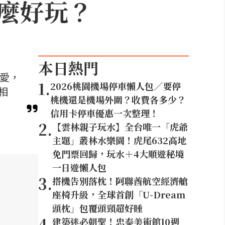
麼好玩？
本日熱門
喜愛，
1
.
2026桃園機場停車懶人包／要停
相
桃機還是機場外圍？收費各多少？
信用卡停車優惠一次整理！
2
.
【雲林親子玩水】全台唯一「虎爺
主題」叢林水樂園！虎尾632高地
免門票回歸，玩水＋4大順遊秘境
一日遊懶人包
3
.
搭機告別落枕！阿聯酋航空經濟艙
座椅升級，全球首創「U-Dream
頭枕」包覆頭頸超好睡
4
.
建築迷必朝聖！忠泰美術館10週