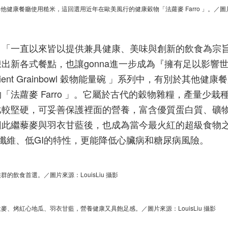
，有別於其他健康餐廳使用糙米，這回選用近年在歐美風行的健康穀物「法蘿麥 Farro 」。／
：「一直以來皆以提供兼具健康、美味與創新的飲食為宗
出新各式餐點，也讓gonna進一步成為『擁有足以影響
nt Grainbowl 穀物能量碗 」系列中，有別於其他健康
法蘿麥 Farro 」。它屬於古代的穀物雜糧，產量少栽
比較堅硬，可妥善保護裡面的營養，富含優質蛋白質、礦
因此繼藜麥與羽衣甘藍後，也成為當今最火紅的超級食物
，高纖維、低GI的特性，更能降低心臟病和糖尿病風險。
的飲食首選。／圖片來源：LouisLiu 攝影
ro穀麥、烤紅心地瓜、羽衣甘藍，營養健康又具飽足感
。／圖片來源：LouisLiu 攝影