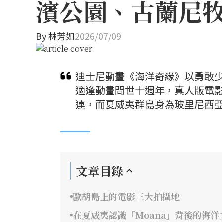
濱公園、古蘭尼
By
林芳如
2026/07/09
迪士尼動畫《海洋奇緣》以勇敢少
適逢動畫問世十週年，真人版電
連，而夏威夷群島身為玻里尼西
文章目錄
歐胡島上的電影三大拍攝地
在夏威夷認識「Moana」背後的海洋