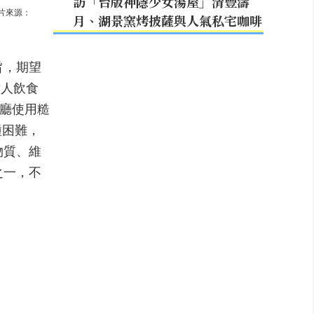
訪「台版神隱少女湯屋」清豐濤
圖片來源：
月、湖景窯烤披薩與人氣私宅咖啡
旨，期望
世人飲食
餐廳使用糙
種困難，
物質、維
之一，不