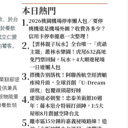
本日熱門
飲、於台
1
.
2026桃園機場停車懶人包／要停
念於餐飲
桃機還是機場外圍？收費各多少？
信用卡停車優惠一次整理！
成立仁愛
2
.
【雲林親子玩水】全台唯一「虎爺
的饕客。
主題」叢林水樂園！虎尾632高地
免門票回歸，玩水＋4大順遊秘境
一日遊懶人包
3
.
搭機告別落枕！阿聯酋航空經濟艙
營業額卻逆
座椅升級，全球首創「U-Dream
提供兼具
頭枕」包覆頭頸超好睡
的穀物能量
4
.
建築迷必朝聖！忠泰美術館10週
康餐飲領
年：藤本壯介特展打頭陣，1:5大
屋根8月震撼空降台北
5
.
離市區15分鐘的嘉義祕境路線！造