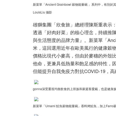
新菜單「Ancient Grainbowl 穀物能量碗 」系列中
LouisLiu 攝影
雄獅集團「欣食旅」總經理陳斯重表示
透過「好肉好菜」的核心理念，持續推陳
與生活態度的品牌力量』。新菜單「Ancie
米，這回選用近年在歐美風行的健康穀物「
價格比現代小麥高，但由於麥穗的外殼
他命，更兼具低熱量和飽足感的特性，
但能提升自我免疫力對抗COVID-19
gonna深受重視均衡飲食的上班族和家庭客愛戴，也是健身族群
新菜單「Umami 鮭魚穀物能量碗」香料烤鮭魚，加上Far