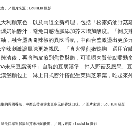
／圖片來源：LouisLiu 攝影
義大利麵菜色，以及兩道全新料理，包括「松露奶油野菇
煙燻奶油醬汁，避免口感過膩添加芥末增加酸度。「剝皮
主軸，融合墨西哥辣椒的異國香氣，中西合璧激盪出更多
低辛辣刺激讓風味更為親民。「直火慢煎嫩鴨胸」選用宜
草醃漬後，再將鴨皮煎到焦香酥脆，可咀嚼肉質帶點嚼勁
nna未來豆腐漢堡」自製的豆腐漢堡，拌入野菇及腰果、
歐漢堡麵包上，淋上日式醬汁搭配生菜與芝麻葉，吃起來
的異國香氣，中西合璧激盪出更多元的香辣口味。／圖片來源：LouisLiu 攝影
口感過膩添加芥末增加酸度。／圖片來源：LouisLiu 攝影