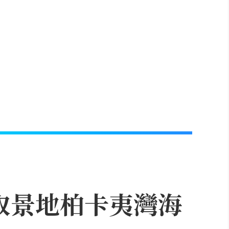
取景地柏卡夷灣海