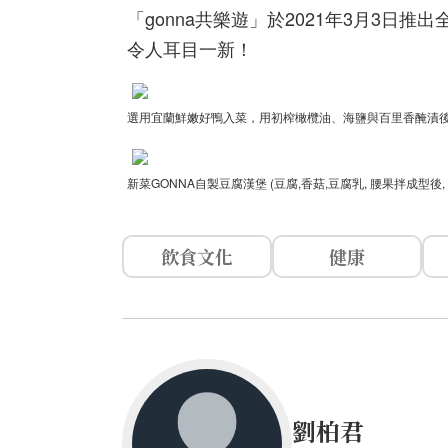
「gonna共樂遊」於2021年3月3
令人耳目一新！
選用宜蘭鮮嫩好鴨入菜，用初榨橄欖油、海鹽與百里香醃漬後，再
新菜GONNA自製豆腐漢堡 (豆腐,香菇,豆腐乳, 腰果拌成型後,
飲食文化
健康
劉柏君