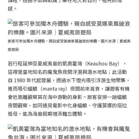
課程，透過手勢與歌謠了解在地人對自然、祖先的情
感。
旅客可參加獨木舟體驗，親自感受莫娜乘風破浪的樂趣。圖片來源｜夏威夷
旅遊局
若行程延伸至夏威夷島的凱奧霍灣（Keauhou Bay），
這裡是當地知名的魔鬼魚夜間浮潛與潛水地點；此活動
自 1980 年代起發展，透過水下燈光吸引浮游生物聚集，
進而吸引蝠鱝（manta ray）夜間前來覓食，讓遊客有機
會近距離觀察其在海中游動的身影。旅客安排一趟蝠鱝
夜間觀察，如同遇見電影中化身蝠鱝、守護莫娜的塔拉
祖母，能為海島假期增添難忘體驗。