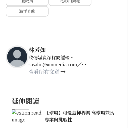
夏威夷
電影拍攝地
海洋奇緣
林芳如
欣傳媒資深採訪編輯。
sasalin@xinmedia.com／
happy21917@gmail.com
查看所有文章
延伸閱讀
【球場】可愛島揮桿樂 高球場兼具
專業與挑戰性