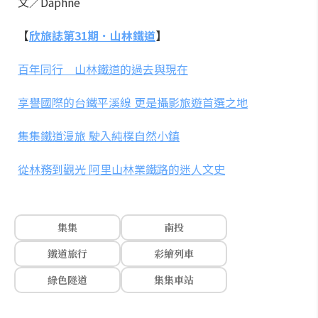
文／Daphne
【
欣旅誌第31期．山林鐵道
】
百年同行 山林鐵道的過去與現在
享譽國際的台鐵平溪線 更是攝影旅遊首選之地
集集鐵道漫旅 駛入純樸自然小鎮
從林務到觀光 阿里山林業鐵路的迷人文史
集集
南投
鐵道旅行
彩繪列車
綠色隧道
集集車站