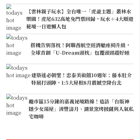
【雲林親子玩水】全台唯一「虎爺主題」叢林水
樂園！虎尾632高地免門票回歸，玩水＋4大順遊
秘境一日遊懶人包
搭機告別落枕！阿聯酋航空經濟艙座椅升級，
全球首創「U-Dream頭枕」包覆頭頸超好睡
建築迷必朝聖！忠泰美術館10週年：藤本壯介
特展打頭陣，1:5大屋根8月震撼空降台北
離市區15分鐘的嘉義祕境路線！造訪「台版神
隱少女湯屋」清豐濤月、湖景窯烤披薩與人氣私
宅咖啡