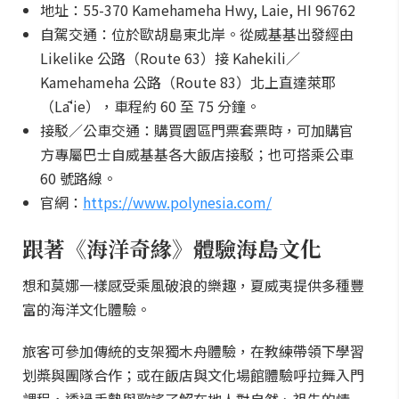
地址：55-370 Kamehameha Hwy, Laie, HI 96762
自駕交通：位於歐胡島東北岸。從威基基出發經由
Likelike 公路（Route 63）接 Kahekili／
Kamehameha 公路（Route 83）北上直達萊耶
（Lāʻie），車程約 60 至 75 分鐘。
接駁／公車交通：購買園區門票套票時，可加購官
方專屬巴士自威基基各大飯店接駁；也可搭乘公車
60 號路線。
官網：
https://www.polynesia.com/
跟著《海洋奇緣》體驗海島文化
想和莫娜一樣感受乘風破浪的樂趣，夏威夷提供多種豐
富的海洋文化體驗。
旅客可參加傳統的支架獨木舟體驗，在教練帶領下學習
划槳與團隊合作；或在飯店與文化場館體驗呼拉舞入門