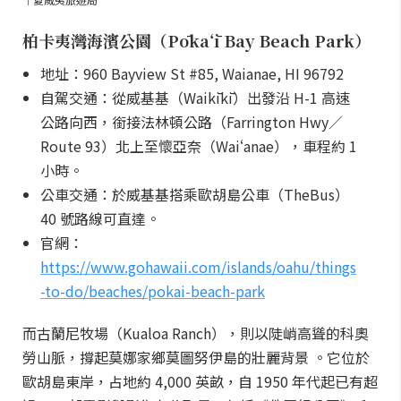
柏卡夷灣海濱公園（Pōkaʻī Bay Beach Park）
地址：960 Bayview St #85, Waianae, HI 96792
自駕交通：從威基基（Waikīkī）出發沿 H-1 高速
公路向西，銜接法林頓公路（Farrington Hwy／
Route 93）北上至懷亞奈（Waiʻanae），車程約 1
小時。
公車交通：於威基基搭乘歐胡島公車（TheBus）
40 號路線可直達。
官網：
https://www.gohawaii.com/islands/oahu/things
-to-do/beaches/pokai-beach-park
而古蘭尼牧場（Kualoa Ranch），則以陡峭高聳的科奧
勞山脈，撐起莫娜家鄉莫圖努伊島的壯麗背景 。它位於
歐胡島東岸，占地約 4,000 英畝，自 1950 年代起已有超