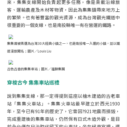
來，集集支線開始負責起更多任務，像是乘載沿線旅
客、運輸農產及木材等物資，因此為集集鎮帶來地方上
的繁榮。也有著豐富的觀光資源，成為台灣觀光鐵道中
很重要的一個支線，也是南投縣唯一有在營運的鐵路。
集集曾被票選為台灣30大經典小鎮之一，也是南投唯一入選的小鎮，並以鐵
道漫旅聞名；圖片／Louis Liu
古色古香的集集車站；圖片／雄獅集團
穿梭古今 集集車站巡禮
說到集集支線，那一定得提到這座以檜木建造的古老車
站「集集火車站」。集集火車站最早建立於西元1930
年，至今已有91年的歷史了，它曾因?921地震而損毀，
完成重建後的集集車站，仍然保有日式木造外觀，是目
前全台僅存日治時代留下的火車站，坐在候車室裡，還