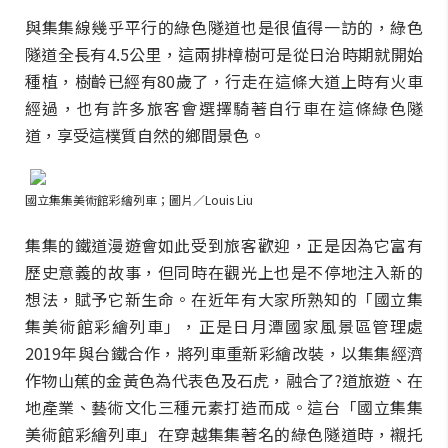
與集集線幾乎平行的綠色隧道也是很值得一訪的，綠色
隧道全長有4.5公里，這兩排樟樹可是從日治時期就開始
種植，樹齡已經有80歲了，行走在這條大道上時有火車
經過，也有許多旅客會選擇騎著自行車在這條綠色隧
道，享受這樸質自然的鄉間景色。
國立集集美術館彩繪列車
；
圖片／
Louis Liu
集集的鐵道漫遊會如此受到旅客歡迎，正是因為它富有
歷史意義的故事，但同時在觀光上也是不停地注入新的
想法，賦予它新生命。在近年有大家所熟知的「國立集
集美術館彩繪列車」，正是日月潭國家風景區管理處
2019年與台鐵合作，將列車重新彩繪改裝，以集集經濟
作物山蕉的金黃色為代表色及石虎，融合了?道旅遊、在
地產業、藝術文化三種元素打造而成。這台「國立集集
美術館彩繪列車」在穿越集集著名的綠色隧道時，襯托