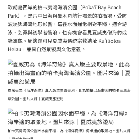
歐胡島西岸的柏卡夷灣海濱公園（Pōkaʻī Bay Beach
Park），是片中出海與獨木舟航行場景的拍攝地，受防
波堤與海灣地形影響，這裡水面通常相對平穩，適合游
泳、划槳與初學者衝浪，也有機會看見夏威夷僧海豹或
綠蠵龜。周邊還可見夏威夷傳統宗教遺址 Kuʻilioloa
Heiau，兼具自然景觀與文化意義。
夏威夷為《海洋奇緣》真人版主要取景地，此為拍攝出海畫面的柏卡夷灣海
濱公園。圖片來源｜夏威夷旅遊局
柏卡夷灣海濱公園因水面平穩，為《海洋奇緣》海岸邊的取景地。圖片來源
｜夏威夷旅遊局