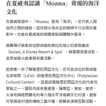
在夏威夷認識「Moana」背後的海洋
文化
在夏威夷語中，「Moana」意為「海洋」，也代表人與
自然之間的連結。這份與大海共生的精神不只出現在電
影中，也能在夏威夷的相關景點與體驗中看見。
推薦親子旅客前往歐胡島的奧拉尼迪士尼度假飯店
（Aulani, A Disney Resort & Spa），與莫娜見面合影，
並參加營火故事與兒童活動。
若想進一步了解玻里尼西亞文化，也可走訪位於歐胡島
北岸萊耶（Lāʻie）的玻里尼西亞文化中心（Polynesian
Cultural Center），這是認識玻里尼西亞文化的代表性
景點之一。園區內設有夏威夷、薩摩亞、東加、斐濟、
大溪地與紐西蘭毛利等六個太平洋島嶼文化村落，遊客
可參與各村落的傳統工藝示範、歌舞表演與互動活動。