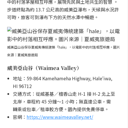
中的村落茅屋相互呼應，展現先民與土地共生的智慧 。
步道終點為約 13.7 公尺高的威美亞瀑布，天候與水況許
可時，旅客可到瀑布下方的天然水潭中暢遊。
威美亞山谷保存夏威夷傳統建築「hale」，以電影中的村落相互呼應。圖片
來源｜夏威夷旅遊局
威美亞山谷（Waimea Valley）
地址：59-864 Kamehameha Highway, Haleʻiwa,
HI 96712
交通方式：從威基基／檀香山走 H-1 接 H-2 北上至
北岸，車程約 45 分鐘～1 小時；無直達公車，需
轉乘或包車／租車較方便。園內提供免費停車。
官網：
https://www.waimeavalley.net/