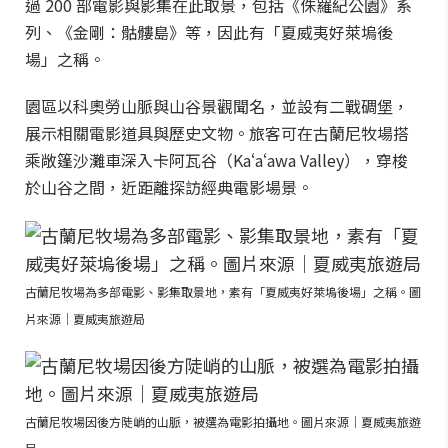
過 200 部電影與影集在此取景，包括《侏羅紀公園》系
列、《金剛：骷髏島》等，因此有「夏威夷好萊塢後
場」之稱。
園區以科奧勞山脈與山谷景觀聞名，並設有二戰碉堡，
展示相關電影道具與歷史文物。旅客可在古蘭尼牧場搭
乘敞篷沙灘車深入卡阿瓦谷（Kaʻaʻawa Valley），穿梭
於山谷之間，近距離探訪經典電影場景。
古蘭尼牧場為多部電影、影集取景地，素有「夏威夷好萊塢後場」之稱。圖
片來源｜夏威夷旅遊局
古蘭尼牧場因後方陡峭的山脈，被選為電影拍攝地。圖片來源｜夏威夷旅遊