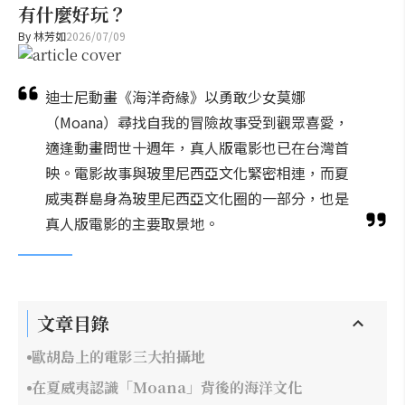
有什麼好玩？
By
林芳如
2026/07/09
迪士尼動畫《海洋奇緣》以勇敢少女莫娜
（Moana）尋找自我的冒險故事受到觀眾喜愛，
適逢動畫問世十週年，真人版電影也已在台灣首
映。電影故事與玻里尼西亞文化緊密相連，而夏
威夷群島身為玻里尼西亞文化圈的一部分，也是
真人版電影的主要取景地。
文章目錄
歐胡島上的電影三大拍攝地
在夏威夷認識「Moana」背後的海洋文化