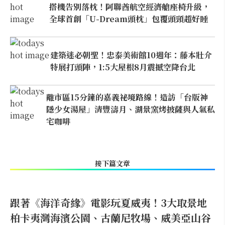
搭機告別落枕！阿聯酋航空經濟艙座椅升級，
全球首創「U-Dream頭枕」包覆頭頸超好睡
建築迷必朝聖！忠泰美術館10週年：藤本壯介
特展打頭陣，1:5大屋根8月震撼空降台北
離市區15分鐘的嘉義祕境路線！造訪「台版神
隱少女湯屋」清豐濤月、湖景窯烤披薩與人氣私
宅咖啡
接下篇文章
跟著《海洋奇緣》電影玩夏威夷！3大取景地
柏卡夷灣海濱公園、古蘭尼牧場、威美亞山谷