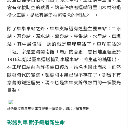
會有穿梭時空的感覺。站前停放著運輸阿里山木材的退
役火車頭，是旅客最愛拍照留念的景點之一。
除了集集車站之外，集集支線還有這些主要車站：二水
站、源泉站、濁水站、龍泉站、集集站、水里站、車埕
站。其中最值得一訪的就是
車埕車站
了。車埕車站的
「埕」字是臺灣閩南語「場」的意思。昔日埔里糖廠於
1916年始以臺車運送糖到車埕車站，將生產的糖運出，
在車埕車站前有許多臺車停放，站名也因此而來，雖然
隨著時代的變遷，製糖和木業已經不存在了，卻留下有
意義的鐵道歷史，現今也是集集支線很熱門的一個觀光
景點。
綠色隧道與集集列車互襯出一幅美景
；
圖片／雄獅集團
彩繪列車 賦予鐵道新生命