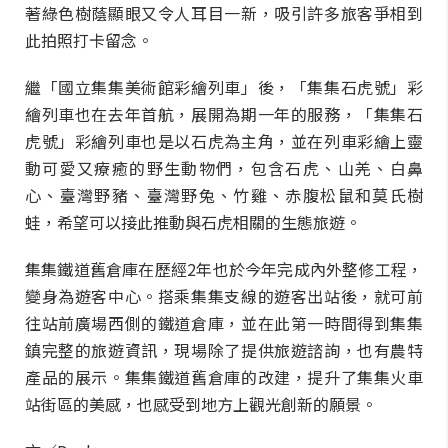
著綠色樹蔭顯眼又令人耳目一新，吸引許多旅客爭相到
此拍照打卡留念。
繼「國立集集美術館彩繪列車」後，「
集集石虎號」彩
繪列車也在去年首航，展開為期一年的服務，「集集石
虎號」彩繪列車也是以石虎為主角，並在列車
彩繪上靈
動可愛又療癒的野生動物們，包含石虎、山羌、白鼻
心、臺灣野豬、臺灣野兔、竹雞、赤腹松鼠和莫氏樹
蛙，希望可以接此推動與石虎相關的生態旅遊。
集集鐵道舊倉庫在歷經2年也於今年完成內外整修工程，
變身為遊客中心。搭乘集集支線的遊客出站後，就可前
往站前廣場西側的鐵道倉庫，並在此第一時間得到集集
鎮完整的旅遊資訊，現場除了提供旅遊諮詢，也有農特
產品的展示。集集鐵道舊倉庫的改建，提升了集集火車
站街區的美感，也感受到地方上觀光創新的願景。