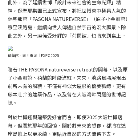
此外，為了延續世博「設計未來社會的生命光輝」精
神，保聖那集團已正式宣布，將把世博會中極具人氣的
保聖那館「PASONA NATUREVERSE」（原子小金剛館）
移至淡路島，繼續向世人傳遞自然宇宙的宏大願景。除
此之外，另一座備受好評的「荷蘭館」也將來到島上。
荷蘭館。圖片來源｜EXPO2025
隨著THE PASONA natureverse retreat的開幕，以及原
子小金剛館、荷蘭館陸續進駐，未來，淡路島將展現出
前所未有的風貌，不僅有神似大屋根的優美弧線，更有
藤本壯介的建築作品，以及曾在大阪灣畔閃耀的世博記
憶。
對於世博迷與建築愛好者而言，即使2025大阪世博落
幕，但關於那年的回憶、關於對未來的想像，都將在這
座島嶼上以更永續、更貼近自然的方式流傳下去。