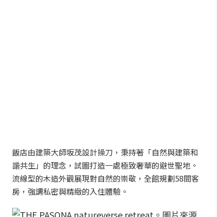
飯店由建築大師坂茂設計操刀，秉持著「自然與建築和
諧共生」的理念，試圖打造一處極致奢華的避世聖地。
流線型的木造外觀展現對自然的崇敬，全館規劃58間客
房，強調私密與精緻的入住體驗。