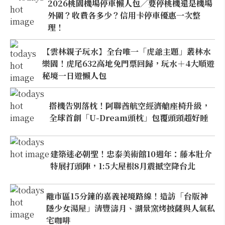
2026桃園機場停車懶人包／要停桃機還是機場
外圍？收費各多少？信用卡停車優惠一次整
理！
【雲林親子玩水】全台唯一「虎爺主題」叢林水
樂園！虎尾632高地免門票回歸，玩水＋4大順遊
秘境一日遊懶人包
搭機告別落枕！阿聯酋航空經濟艙座椅升級，
全球首創「U-Dream頭枕」包覆頭頸超好睡
建築迷必朝聖！忠泰美術館10週年：藤本壯介
特展打頭陣，1:5大屋根8月震撼空降台北
離市區15分鐘的嘉義祕境路線！造訪「台版神
隱少女湯屋」清豐濤月、湖景窯烤披薩與人氣私
宅咖啡