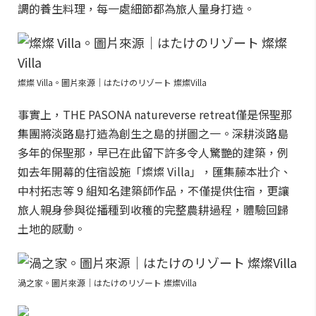
調的養生料理，每一處細節都為旅人量身打造。
燦燦 Villa。圖片來源｜はたけのリゾート 燦燦Villa
事實上，THE PASONA natureverse retreat僅是保聖那
集團將淡路島打造為創生之島的拼圖之一。深耕淡路島
多年的保聖那，早已在此留下許多令人驚艷的建築，例
如去年開幕的住宿設施「燦燦 Villa」，匯集藤本壯介、
中村拓志等 9 組知名建築師作品，不僅提供住宿，更讓
旅人親身參與從播種到收穫的完整農耕過程，體驗回歸
土地的感動。
渦之家。圖片來源｜はたけのリゾート 燦燦Villa