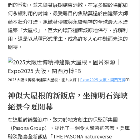
們的悸動，並未隨著展期結束消散。在眾多關於場館如
何永續利用的討論，最受矚目的焦點莫過於由建築大師
藤本壯介打造、象徵著傳統與永續精神的全球最大木造
建築「大屋根」。巨大的環形迴廊該原地保存、拆解利
用，還是以某種形式重生，成為許多人心中懸而未決的
期待。
2025大阪世博精神建築大屋根。圖片來源｜
Expo2025 大阪・関西万博
FB
神似大屋根的新飯店，坐擁明石海峽
絕景今夏開幕
在這股討論聲浪中，致力於地方創生的保聖那集團
（Pasona Group），提出了一個令人驚喜的答案。兵庫
縣淡路島全新飯店「THE PASONA natureverse