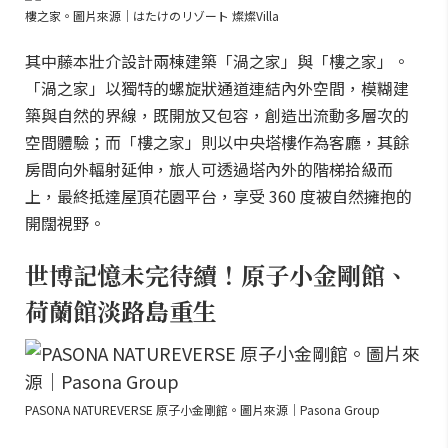
樓之家。圖片來源｜はたけのリゾート 燦燦Villa
其中藤本壯介設計兩棟建築「渦之家」與「樓之家」。
「渦之家」以獨特的螺旋狀通道連結內外空間，模糊建
築與自然的界線，既開放又包容，創造出流動多層次的
空間體驗；而「樓之家」則以中央塔樓作為客廳，其餘
房間向外輻射延伸，旅人可透過塔內外的階梯拾級而
上，最終抵達屋頂花園平台，享受 360 度被自然擁抱的
開闊視野。
世博記憶未完待續！原子小金剛館、
荷蘭館淡路島重生
PASONA NATUREVERSE 原子小金剛館。圖片來源｜Pasona Group