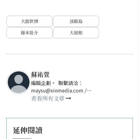
大阪世博
淡路島
藤本壯介
大屋根
蘇祐萱
編輯企劃。 聯繫請洽：
maysu@xinmedia.com /
may860527@gmail.com
查看所有文章
延伸閱讀