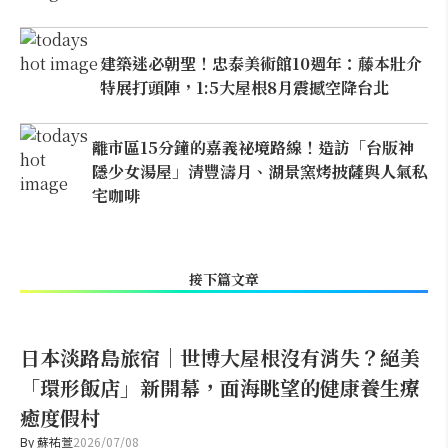
建築迷必朝聖！忠泰美術館10週年：藤本壯介
特展打頭陣，1:5大屋根8月震撼空降台北
離市區15分鐘的嘉義祕境路線！造訪「台版神
隱少女湯屋」清豐濤月、湖景窯烤披薩與人氣私
宅咖啡
接下篇文章
日本淡路島旅宿｜世博大屋根沒有消失？絕美
「環形飯店」新開幕，面海眺望的健康養生療
癒度假村
By
蘇祐萱
2026/07/08