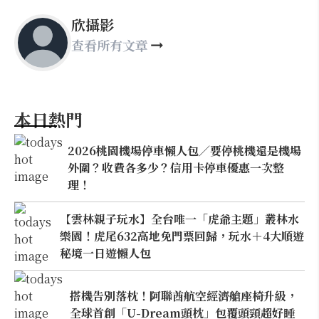
欣攝影
查看所有文章
本日熱門
2026桃園機場停車懶人包／要停桃機還是機場
外圍？收費各多少？信用卡停車優惠一次整
理！
【雲林親子玩水】全台唯一「虎爺主題」叢林水
樂園！虎尾632高地免門票回歸，玩水＋4大順遊
秘境一日遊懶人包
搭機告別落枕！阿聯酋航空經濟艙座椅升級，
全球首創「U-Dream頭枕」包覆頭頸超好睡