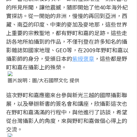
的所見所聞，讓他震撼，隨即開始了他40年海外紀
實探訪。從一開始的非洲，慢慢的再回到亞洲，西
藏、南亞的印度、中東的麥加及麥地那，這些世界
上重要的宗教聖地，都有野町和嘉的足跡。這些走
訪各地所拍攝到的作品，不僅刊登在許多知名的攝
影雜誌如國家地理、GEO等，在2009年野町和嘉以
攝影師的身分，受頒日本的
紫綬褒章
，這些都是野
町和嘉在攝影上的殊榮。
圖片說明：圖/大石國際文化 提供
這次野町和嘉應邀來台參與新光三越的國際攝影聯
展，以及舉辦新書的簽名會和講座，欣攝影這次也
在野町和嘉滿滿的行程中，與他進行了訪談，希望
從台灣攝影人的角度，來與野町和嘉做個心得上的
交流。