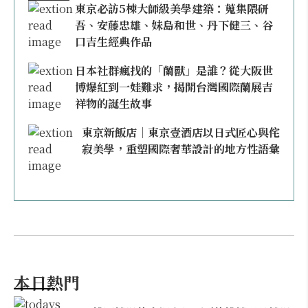
東京必訪5棟大師級美學建築：蒐集隈研
吾、安藤忠雄、妹島和世、丹下健三、谷
口吉生經典作品
日本社群瘋找的「蘭獸」是誰？從大阪世
博爆紅到一娃難求，揭開台灣國際蘭展吉
祥物的誕生故事
東京新飯店｜東京壹酒店以日式匠心與侘
寂美學，重塑國際奢華設計的地方性語彙
本日熱門