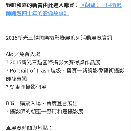
野町和嘉的新書由此進入購買：
《朝聖：一個攝影
師跨越四十年的影像故事》
2015新光三越國際攝影聯展系列活動展覽資訊
A區╱免費入場
? 2015新光三越國際攝影大賽得獎作品展
? Portrait of Trash 垃圾．寫真─新銳影像藝術攝影
師孫蕙戀
? 吳東興攝影個展
B區╱購票入場．首度登台展出
? 攝影師的朝聖─野町和嘉攝影展
▲展覽時間與地點：