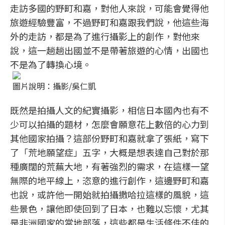
走訪多國的野町和嘉，對他人來說，可能會覺得他
旅遊經驗豐富，不過野町和嘉跟我們說，他這些海
外的走訪，都是為了進行攝影上的創作，對他來
說，這一趟趟出國並不是帶著旅遊的心情，出國也
不是為了轉換心境。
圖片說明：攝影/吳仁凱
既然是拍攝人文的紀實攝影，相信日本國內也有不
少可以拍攝的題材，怎麼會願意花上數倍的心力到
其他國家拍攝？這部份野町和嘉就拿了張紙，寫下
了「荒地願望症」五字，大概是想表達自己對於那
種廣闊的荒蕪大地，有著強烈的需求，在這樣一望
無際的地平線上，恣意的進行創作，這邊野町和嘉
也說，或許他一開始就拍攝撒哈拉這樣的風貌，這
些景色，讓他即使回到了日本，也難以忘懷，尤其
是非洲國家的當地部落，這些都是生活條件不佳的