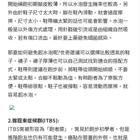
開始練跑初期腳皮較薄，所以水泡發生機率也較高，另
外由於鞋子尺寸太大時，腳在鞋內滑動，就會過度摩
擦，尺寸太小，鞋帶繃太緊的話也可能會影響。水泡一
般是以外傷方式處理，用針戳破引流或是由組織自然吸
收，若有傷口流血，最好要上藥避免細菌感染。
那要如何避免起水泡呢?世奇建議可以選擇比較透氣的鞋
子、襪子，襪子厚薄也可以自己測試找到適合的搭配方
式，鞋帶則建議在跑步前，將鞋帶從頭開始綁順，不要
太緊或太鬆，合腳不鬆動為佳，有時跑者為了穿脫方
便，鞋帶綁很鬆，鞋子也被撐鬆，容易滑動而摩擦，就
容易起水泡。
2.髂脛束症候群(ITBS):
ITBS常被形容為「跑者膝」，常見於跑步初學者，但是
進階跑友也仍有可能發生。痛點在膝蓋的外側，也就是