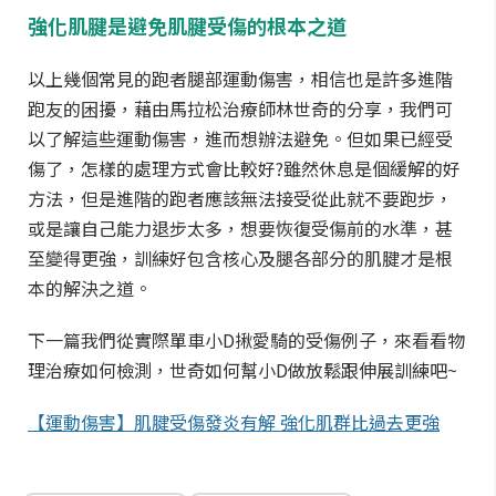
強化肌腱是避免肌腱受傷的根本之道
以上幾個常見的跑者腿部運動傷害，相信也是許多進階
跑友的困擾，藉由馬拉松治療師林世奇的分享，我們可
以了解這些運動傷害，進而想辦法避免。但如果已經受
傷了，怎樣的處理方式會比較好?雖然休息是個緩解的好
方法，但是進階的跑者應該無法接受從此就不要跑步，
或是讓自己能力退步太多，想要恢復受傷前的水準，甚
至變得更強，訓練好包含核心及腿各部分的肌腱才是根
本的解決之道。
下一篇我們從實際單車小D揪愛騎的受傷例子，來看看物
理治療如何檢測，世奇如何幫小D做放鬆跟伸展訓練吧~
【運動傷害】肌腱受傷發炎有解 強化肌群比過去更強