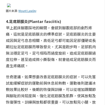
圖片來源:
Mount Lawley
4.足底筋膜炎(Plantar fasciitis)
早上起床腳跟踩地的瞬間，會感到腳跟底部的劇烈疼
痛，這就是足底筋膜炎的標準症狀，足底筋膜炎的主要
成因與足弓息息相關，高低足弓都可能因足部僵硬或長
期拉扯足底筋膜而導致發炎，尤其是跑步時，足部肌肉
無法穩定足弓，足弓塌陷而過度旋前，造成足底筋膜過
度拉伸，甚至造成微小撕裂傷，就會造成足底筋膜炎而
產生疼痛感。
世奇建議，如果想要改善足底筋膜炎的症狀，可以先嘗
試能緩解症狀的運動前與休息前熱敷，運動後則建議冰
敷效果比較好。後期的恢復與訓練，可以從增加踝關節
與腳趾的背屈度與、強化足底筋膜及肌群，使其放鬆及
恢復彈性。訓練與放鬆都很重要，可以放鬆完小腿、放