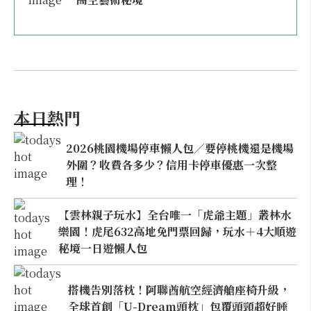
本日熱門
2026桃園機場停車懶人包／要停桃機還是機場
外圍？收費各多少？信用卡停車優惠一次整
理！
【雲林親子玩水】全台唯一「虎爺主題」叢林水
樂園！虎尾632高地免門票回歸，玩水＋4大順遊
秘境一日遊懶人包
搭機告別落枕！阿聯酋航空經濟艙座椅升級，
全球首創「U-Dream頭枕」包覆頭頸超好睡