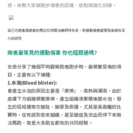
奇，來教大家做跑步傷害的認識、放鬆與強化訓練。
自己也是進階跑者的馬拉松物理治療師林世奇，對運動傷害處理及復健有深
入的研究
跑者最常見的運動傷害 你也經歷過嗎?
世奇分享了幾個平時觀察跑者跑步時，最頻繁受傷的項
目，主要有以下幾種:
1.水泡(Blood blister):
會產生水泡的原因主要是「摩擦」、高熱與潮濕，由於
皮膚下方組織頻繁摩擦，產生組織液累積後變水泡，發
生的區域通常在腳趾、腳掌及側邊，尤其是長距離的比
賽時，從有感到愈來越痛，甚至破皮及流血而停下來無
法再跑，常是大多跑友都有的共同經驗。