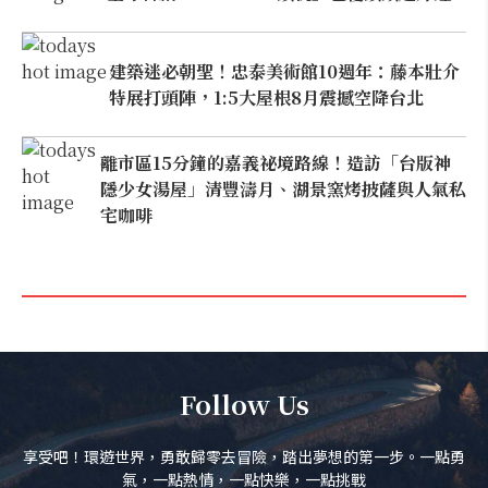
建築迷必朝聖！忠泰美術館10週年：藤本壯介
特展打頭陣，1:5大屋根8月震撼空降台北
離市區15分鐘的嘉義祕境路線！造訪「台版神
隱少女湯屋」清豐濤月、湖景窯烤披薩與人氣私
宅咖啡
Follow Us
享受吧！環遊世界，勇敢歸零去冒險，踏出夢想的第一步。一點勇
氣，一點熱情，一點快樂，一點挑戰