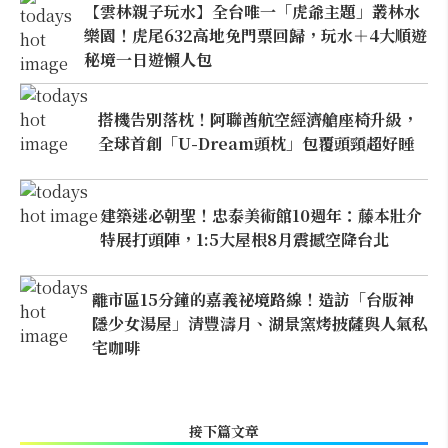
【雲林親子玩水】全台唯一「虎爺主題」叢林水
樂園！虎尾632高地免門票回歸，玩水＋4大順遊
秘境一日遊懶人包
搭機告別落枕！阿聯酋航空經濟艙座椅升級，
全球首創「U-Dream頭枕」包覆頭頸超好睡
建築迷必朝聖！忠泰美術館10週年：藤本壯介
特展打頭陣，1:5大屋根8月震撼空降台北
離市區15分鐘的嘉義祕境路線！造訪「台版神
隱少女湯屋」清豐濤月、湖景窯烤披薩與人氣私
宅咖啡
接下篇文章