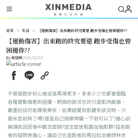
搜尋
首頁
>
生活
>
【運動傷害】出來跑的終究要還 跑步受傷也曾困擾你??
【運動傷害】出來跑的終究要還 跑步受傷也曾
困擾你??
By
蘇國輝
2021/02/22
不管是跑步初心者或是馬場老手，多多少少也都會面臨
各種運動傷害的困擾，輕微的狀況也許只是肌肉痠痛，
嚴重的話可能導致骨折，如果感覺到肌腱有狀況時，只
要休息就夠了嗎?還是自己按摩伸展一下就可以了?擔心訓
練課表因受傷中斷怎麼辦?該怎麼放鬆跟加強肌群?這些跑
者的疑問免擔心，讓自己也是跑者的馬拉松治療師林世