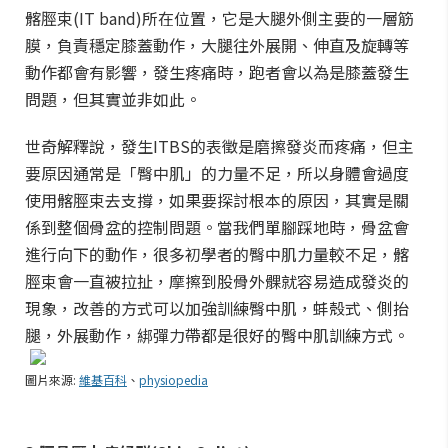
髂脛束(IT band)所在位置，它是大腿外側主要的一層筋
膜，負責穩定膝蓋動作，大腿往外展開、伸直及旋轉等
動作都會有影響，發生疼痛時，跑者會以為是膝蓋發生
問題，但其實並非如此。
世奇解釋說，發生ITBS的表徵是磨擦發炎而疼痛，但主
要原因通常是「臀中肌」的力量不足，所以身體會過度
使用髂脛束去支撐，如果要探討根本的原因，其實是關
係到整個骨盆的控制問題。當我們單腳踩地時，骨盆會
進行向下的動作，很多初學者的臀中肌力量較不足，髂
脛束會一直被拉扯，摩擦到股骨外髁就容易造成發炎的
現象，改善的方式可以加強訓練臀中肌，蚌殼式、側抬
腿，外展動作，綁彈力帶都是很好的臀中肌訓練方式。
圖片來源:
維基百科
、
physiopedia