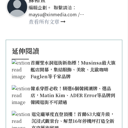
編輯企劃。 聯繫請洽：
maysu@xinmedia.com /
may860527@gmail.com
查看所有文章
延伸閱讀
首爾聖水洞逛街新指標！Musinsa最大旗
艦店開幕，集結服飾、美妝、北歐咖啡
Fuglen等千家品牌
韓系穿搭必收！精選6個韓國潮牌、選品
店，Matin Kim、ADER Error等品牌到
韓國逛街不可錯過
逛完龐畢度直登頂樓！首爾63大廈升級，
沉浸式觀景台、解禁16年停機坪打造全新
高空藝術秘境