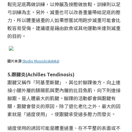
鬆完足底再做訓練，以伸展及按壓做放鬆，訓練則以足
弓訓練為主。另外，減重也可以改善重量帶給足底的壓
力，所以體重過重的人如果想嘗試用跑步減重可能會比
較容易受傷，建議還是藉由飲食或其他運動來達到減重
的目的。
圖片來源:
Studio Musculoskeletal
5.跟腱炎(Achilles Tendinosis)
跟腱又稱作「阿基里斯腱」，其位於腳踝後方，向上連
接小腿外層的腓腸肌與更內層的比目魚肌，向下則連接
腳跟，是人體最大的肌腱。腳踝的活動都會與跟腱有
關，跟腱會發炎的原因，除了退化老化之外，最大的因
素就是「過度使用」，使跟腱承受過多壓力而發炎。
過度使用的誘因可能是體重過重、在不平整的表面或不