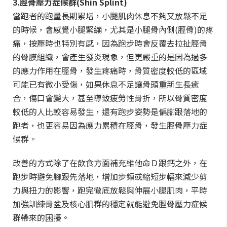
3.脛骨壓力症候群(Shin Splint)
當跑者的跑量長期累增，小腿肌肉休息不夠又放鬆不足
的時候，會感覺小腿緊繃，尤其是小腿骨內側(脛骨)的疼
痛，按壓時也特別有感，因為跑步時會反覆去拉扯脛骨
的骨膜組織，會產生發炎現象，但更嚴重的是因為過多
的應力作用在脛骨，發生疼痛時，骨質密度較低的區域
可能已有微小受傷，如果休息不足讓骨頭重新生長癒
合，傷口會變大，甚至導致疲勞性骨折，所以骨質密度
較低的人比較容易發生，還有跑步姿勢是偏腳跟落地的
跑者，也更容易因為應力累積在脛骨，發生脛骨壓力症
候群。
改善的方式除了在飲食方面補充維他命Ｄ跟鈣之外，在
跑步時避免腳跟先落地，增加步頻或縮短步幅來減少剪
力與扭力的影響，跑完徹底放鬆與伸展小腿肌肉，平時
加強訓練骨盆及核心肌群的穩定就能避免脛骨壓力症候
群帶來的困擾。