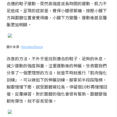
合適的鞋子運動、突然高強度或長時間的運動、肌力不
足造成，呈現的症狀是，覺得小腿很緊繃、按壓小腿下
方與跟腱位置會覺得痛、小腿下方變腫，運動後甚至腫
脹更加明顯。
圖片來源 :
BoneAndSpine
改善的方法，不外乎是找到適合的鞋子、足夠的休息、
減少運動的強度與量，注重運動後的伸展，世奇跟我們
分享了一個更理想的方法，就是平時就進行「肌肉強化
訓練」，可以做如下的伸展訓練，腳掌前半段踩階梯，
腳跟慢慢下壓，感受跟腱被拉長，停留個10秒再慢慢回
復，反覆練習，對於跟腱的強化會很有幫助，跟腱變強
韌有彈性，就不容易受傷。