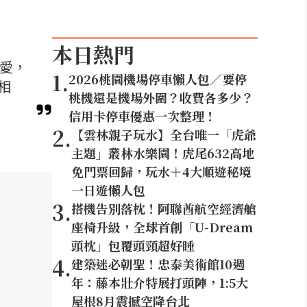
本日熱門
喜愛，
1
.
2026桃園機場停車懶人包／要停
相
桃機還是機場外圍？收費各多少？
信用卡停車優惠一次整理！
2
.
【雲林親子玩水】全台唯一「虎爺
主題」叢林水樂園！虎尾632高地
免門票回歸，玩水＋4大順遊秘境
一日遊懶人包
3
.
搭機告別落枕！阿聯酋航空經濟艙
座椅升級，全球首創「U-Dream
頭枕」包覆頭頸超好睡
4
.
建築迷必朝聖！忠泰美術館10週
年：藤本壯介特展打頭陣，1:5大
屋根8月震撼空降台北