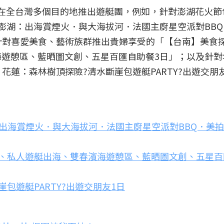
也在全台灣多個目的地推出遊艇團，例如，針對澎湖花火節
澎湖：出海賞煙火．與大海拔河．法國主廚星空派對BBQ
針對喜愛美食、藝術族群推出貴婦享受的「【台南】美食探
遊憩區、藍晒圖文創、五星百匯自助餐3日」；以及針對
】花蓮：森林樹頂探險?清水斷崖包遊艇PARTY?出遊交朋
出海賞煙火．與大海拔河．法國主廚星空派對BBQ．美拍
店、私人遊艇出海、雙春濱海遊憩區、藍晒圖文創、五星百
包遊艇PARTY?出遊交朋友1日