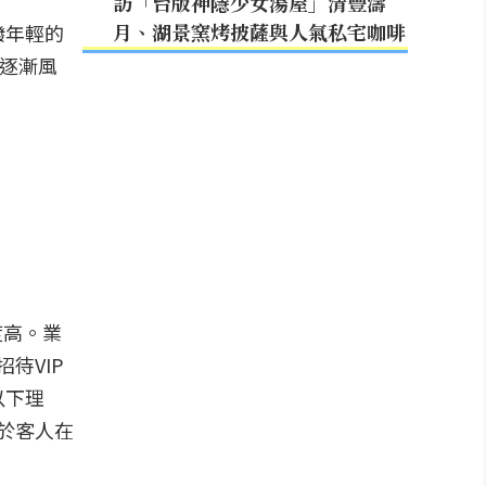
訪「台版神隱少女湯屋」清豐濤
月、湖景窯烤披薩與人氣私宅咖啡
潑年輕的
正逐漸風
度高。業
待VIP
以下理
於客人在