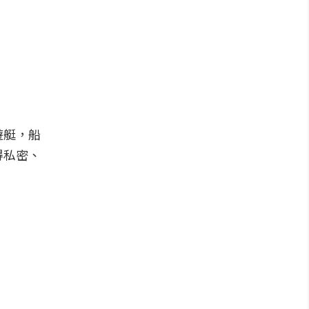
遊艇，船
得私密、