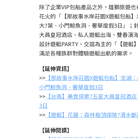
除了企業VIP包船產品之外，雄獅旅遊
花火的「【那故事水岸莊園X遊艇包船】
大?葉．小門鯨魚洞．奢華度假3日」；
大員皇冠酒店、私人遊艇出海、雙春濱海
設計遊艇PARTY、交誼為主的「【遊艇
滿足各種族群對體驗遊艇出航的需求。
【延伸資訊】
>>
【那故事水岸莊園X遊艇包船】澎湖：
小門鯨魚洞．奢華度假3日
>>
【台南】美食探索?五星大員皇冠酒
3日
>>
【遊艇】花蓮：森林樹頂探險?清水斷崖
【延伸閱讀】