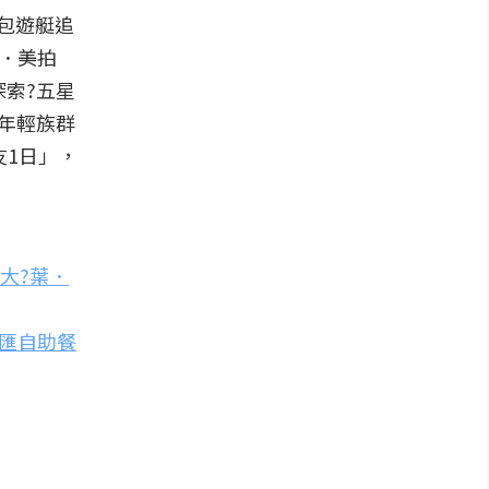
包遊艇追
．美拍
索?五星
年輕族群
友1日」，
大?葉．
匯自助餐