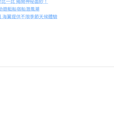
比一比 揭開神秘面紗！
帶動遊艇船宿船潛風潮
 海翼提供不限季節天候體驗