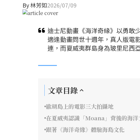
By
林芳如
2026/07/09
迪士尼動畫《海洋奇緣》以勇敢少
適逢動畫問世十週年，真人版電
連，而夏威夷群島身為玻里尼西
文章目錄
歐胡島上的電影三大拍攝地
在夏威夷認識「Moana」背後的海洋
跟著《海洋奇緣》體驗海島文化