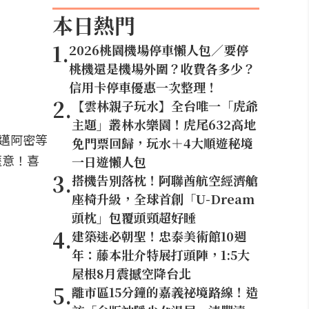
本日熱門
1
.
2026桃園機場停車懶人包／要停
桃機還是機場外圍？收費各多少？
信用卡停車優惠一次整理！
2
.
【雲林親子玩水】全台唯一「虎爺
主題」叢林水樂園！虎尾632高地
邁阿密等
免門票回歸，玩水＋4大順遊秘境
愜意！喜
一日遊懶人包
3
.
搭機告別落枕！阿聯酋航空經濟艙
座椅升級，全球首創「U-Dream
頭枕」包覆頭頸超好睡
4
.
建築迷必朝聖！忠泰美術館10週
年：藤本壯介特展打頭陣，1:5大
屋根8月震撼空降台北
5
.
離市區15分鐘的嘉義祕境路線！造