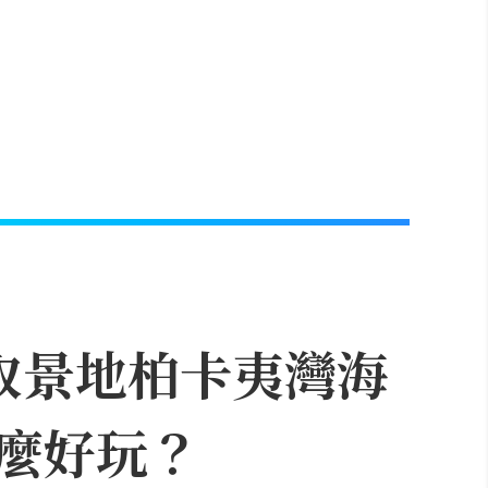
取景地柏卡夷灣海
麼好玩？