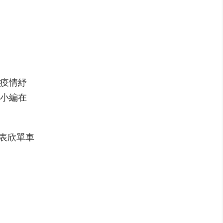
：疫情紓
容小編在
表欣單車