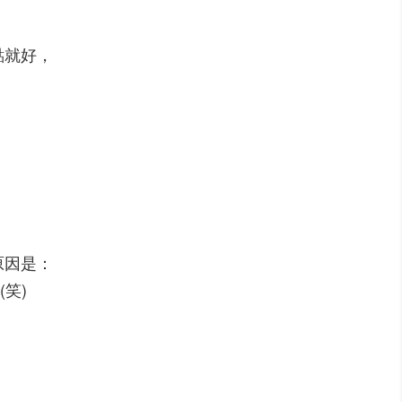
點就好，
原因是：
笑)