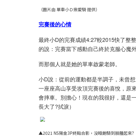
（圖片由
單車小Ｄ揪愛騎
提供）
完賽後的心情
最終小D的完賽成績4:27較2015快
的說：完賽當下感動自己終於克服心魔
而那個人就是她的單車啟蒙老師。
小D說：從前的運動都是半調子，未曾
一座座高山享受攻頂完賽後的喜悅，原
會摔車。別擔心！現在的我很好，還是
長大了?拭淚）
▲2021 NS
陽金
3P
終點合影，沒睡飽騎到臉腫起來?