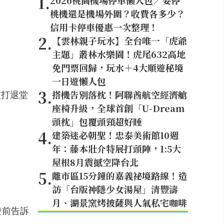
1
.
2026桃園機場停車懶人包／要停
桃機還是機場外圍？收費各多少？
信用卡停車優惠一次整理！
2
.
【雲林親子玩水】全台唯一「虎爺
主題」叢林水樂園！虎尾632高地
免門票回歸，玩水＋4大順遊秘境
一日遊懶人包
3
.
友打退堂
搭機告別落枕！阿聯酋航空經濟艙
座椅升級，全球首創「U-Dream
頭枕」包覆頭頸超好睡
4
.
建築迷必朝聖！忠泰美術館10週
年：藤本壯介特展打頭陣，1:5大
屋根8月震撼空降台北
5
.
離市區15分鐘的嘉義祕境路線！造
訪「台版神隱少女湯屋」清豐濤
月、湖景窯烤披薩與人氣私宅咖啡
發前告訴