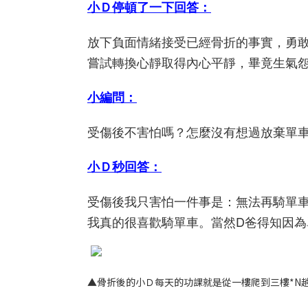
小Ｄ停頓了一下回答：
放下負面情緒接受已經骨折的事實，勇
嘗試轉換心靜取得內心平靜，畢竟生氣
小編問：
受傷後不害怕嗎？怎麼沒有想過放棄單
小Ｄ秒回答：
受傷後我只害怕一件事是：無法再騎單
我真的很喜歡騎單車。當然D爸得知因為
▲骨折後的小Ｄ每天的功課就是從一樓爬到三樓*N