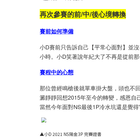
再次參賽的前/中/後心境轉換
賽前如何
準備
小D賽前只告訴自己【平常心面對】並
小時。小D笑著說年紀大了不再是從前那
賽程中的心態
那位曾經鳴槍後就單車掛大盤，頭也不
澱靜靜回想2015年至今的轉變，感恩
當然今年面對NS最後1P冷水坑還是覺得
▲小D 2021 NS
陽金
3P
完賽證書