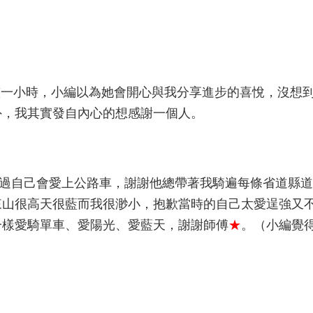
了整整一小時，小編以為她會開心與我分享進步的喜悅，沒想
外，我其實發自內心的想感謝一個人。
想過自己會愛上公路車，謝謝他總帶著我騎遍每條省道縣
來山很高天很藍而我很渺小，抱歉當時的自己太愛逞強又
一樣愛騎單車、愛陽光、愛藍天，謝謝師傅
★
。（小編覺