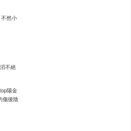
，不然小
滔滔不絕
op陽金
的傷後陰