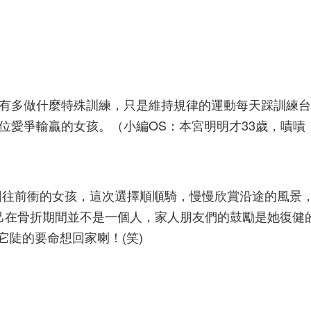
沒有多做什麼特殊訓練，只是維持規律的運動每天踩訓練
位愛爭輸贏的女孩。（小編OS：本宮明明才33歲，嘖嘖
回往前衝的女孩，這次選擇順順騎，慢慢欣賞沿途的風景
自己在骨折期間並不是一個人，家人朋友們的鼓勵是她復健
它陡的要命想回家喇！(笑)