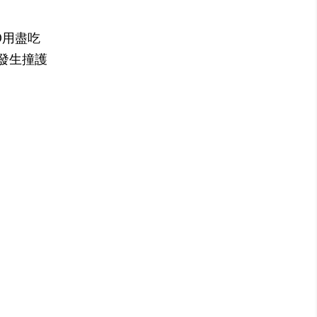
D用盡吃
發生撞護