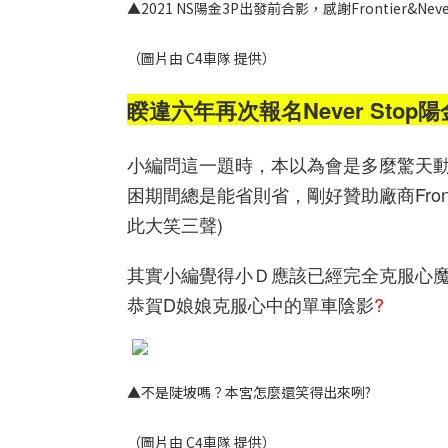
▲2021 NS陽金3P出發前合影，感謝Frontier&Nev
（圖片由 C4車隊 提供）
睽違六年
再次報名
Never Stop
陽
小編問這一題時，本以為會是多麼驚天
困期間總是能省則省，剛好贊助廠商Fro
此大笑三聲)
其實小編覺得小Ｄ應該已經完全克服心魔
恭賀D娘娘克服心中的單車陰影
?
▲不是陡坡嗎？本宮怎麼還笑得出來咧?
（圖片由
C4
車隊 提供）