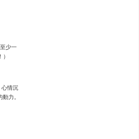
台至少一
！）
，心情沉
的動力。