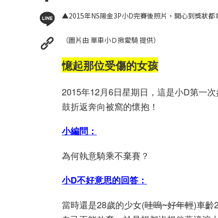
▲2015年NS陽金3P小D完賽後照片，開心到獎狀
（圖片由 單車小Ｄ揪愛騎 提供）
憶起那位受傷的女孩
2015年12月6日星期日，這是小D第一次
鼓折返奔向被窩的懷抱！
小編問：
為何執意騎乘不棄賽？
小D不好意思的回答：
當時還是28歲的少女(
哇嗚~好年輕
)車