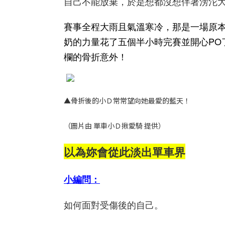
自己不能放棄，於是想都沒想伴著滂沱
賽事全程大雨且氣溫寒冷，那是一場原本2
奶的力量花了五個半小時完賽並開心PO
欄的骨折意外！
▲骨折後的小Ｄ常常望向她最愛的藍天！
（圖片由 單車小Ｄ揪愛騎 提供）
以為妳會從此淡出單車界
小編問：
如何面對受傷後的自己。