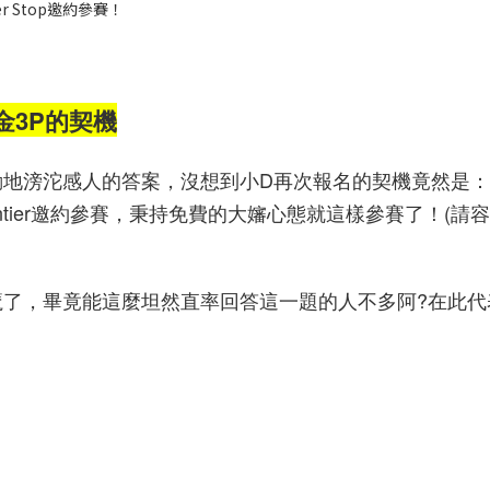
er Stop邀約參賽！
金3P的契機
動地滂沱感人的答案，沒想到小D再次報名的契機竟然是
ntier邀約參賽，秉持免費的大嬸心態就這樣參賽了！(請
了，畢竟能這麼坦然直率回答這一題的人不多阿?在此代