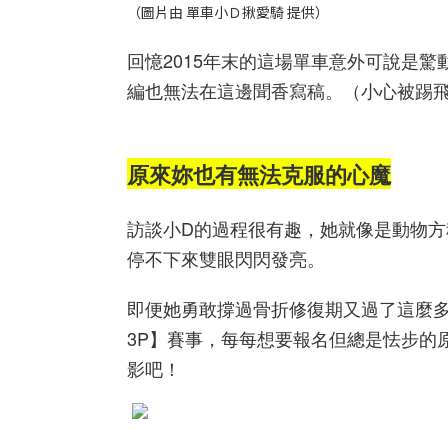
（圖片由 單車小Ｄ揪愛騎 提供）
回憶2015年末的這場單車意外可說是
編也無法在這邊聞香寫稿。（小心被踢
原來妳也有無法克服的心魔
訪談小D的過程很有趣，她就像是動物
停不下來雙眼閃閃發亮。
即便她勇敢撐過骨折修復期又過了這麼多年
3P】賽事，每每想要報名但總是怯步的
影吧！