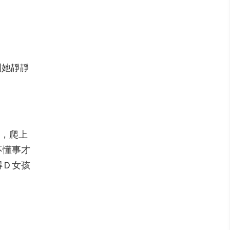
到她靜靜
道，爬上
不懂事才
得Ｄ女孩