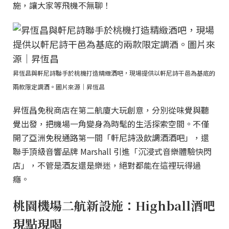
施，讓大家等飛機不無聊！
昇恆昌與軒尼詩聯手於桃機打造精緻酒吧，現場提供以軒尼詩干邑為基底的
兩款限定調酒。圖片來源｜昇恆昌
昇恆昌免稅商店在第二航廈大玩創意，分別從味覺與聽
覺出發，把機場一角變身為時髦的生活探索空間。不僅
開了亞洲免稅通路第一間「軒尼詩汲飲調酒酒吧」，還
聯手頂級音響品牌 Marshall 引進「沉浸式音樂體驗快閃
店」，不管是酒友還是樂迷，絕對都能在這裡玩得過
癮。
桃園機場二航新設施：Highball酒吧
現點現喝