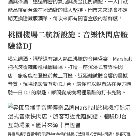
酒與茶酒。透過綿密的氣泡與黃金比例調配，一入口就
能品嚐到台灣在地酒廠的職人堅持。門市未來還會不定
期更換隱藏版酒單，每次來都有開盲盒般的新鮮感！
桃園機場二航新設施：音樂快閃店體
驗當DJ
喝完調酒，隔壁還有讓人熱血沸騰的音樂盛宴。Marshall
把搖滾靈魂搬進桃園機場，打造一座沉浸式音樂快閃
店。旅客能在登機前戴上耳機、近距離試聽音響的震撼
音質，現場還設置互動 DJ 台，讓你可以親自站在後方體
驗一日 DJ 的樂趣，瞬間變成機場裡最酷的打卡亮點。
昇恆昌攜手音響傳奇品牌Marshall於桃機打造沉浸式音樂快閃店，旅客可近