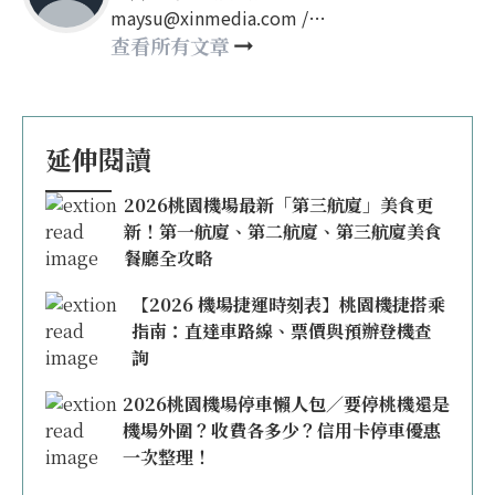
maysu@xinmedia.com /
may860527@gmail.com
查看所有文章
延伸閱讀
2026桃園機場最新「第三航廈」美食更
新！第一航廈、第二航廈、第三航廈美食
餐廳全攻略
【2026 機場捷運時刻表】桃園機捷搭乘
指南：直達車路線、票價與預辦登機查
詢
2026桃園機場停車懶人包／要停桃機還是
機場外圍？收費各多少？信用卡停車優惠
一次整理！