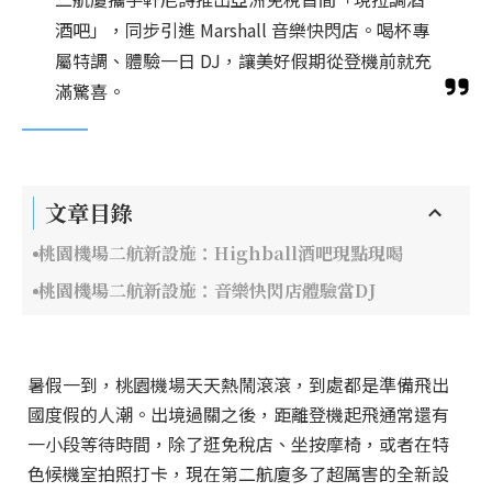
酒吧」，同步引進 Marshall 音樂快閃店。喝杯專
屬特調、體驗一日 DJ，讓美好假期從登機前就充
滿驚喜。
文章目錄
桃園機場二航新設施：Highball酒吧現點現喝
桃園機場二航新設施：音樂快閃店體驗當DJ
暑假一到，桃園機場天天熱鬧滾滾，到處都是準備飛出
國度假的人潮。出境過關之後，距離登機起飛通常還有
一小段等待時間，除了逛免稅店、坐按摩椅，或者在特
色候機室拍照打卡，現在第二航廈多了超厲害的全新設