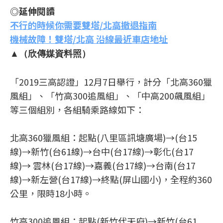
◎延伸閱讀
不行的時候你需要雙塔/北高撤退指南
機械故障！雙塔/北高 沿線最近車店地址
▲（欣傳媒資料照）
「2019三高認證」12月7日舉行，計分「北高360獵
風組」、「竹高300追風組」、「中高200飆風組」
等三個組別，各組騎乘路線如下：
北高360獵風組：起點(八里區訊塘廣場)→(台15
線)→新竹(台61線)→台中(台17線)→彰化(台17
線)→ 雲林(台17線)→嘉義(台17線)→台南(台17
線)→新左營(台17線)→終點(屏山國小)，全程約360
公里，限時18小時。
竹高300追風組：起點(新竹代天府)→新竹(台61