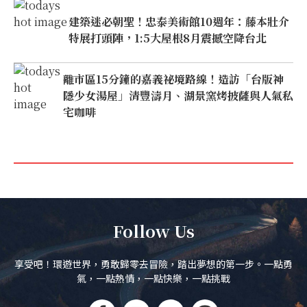
建築迷必朝聖！忠泰美術館10週年：藤本壯介
特展打頭陣，1:5大屋根8月震撼空降台北
離市區15分鐘的嘉義祕境路線！造訪「台版神
隱少女湯屋」清豐濤月、湖景窯烤披薩與人氣私
宅咖啡
Follow Us
享受吧！環遊世界，勇敢歸零去冒險，踏出夢想的第一步。一點勇
氣，一點熱情，一點快樂，一點挑戰