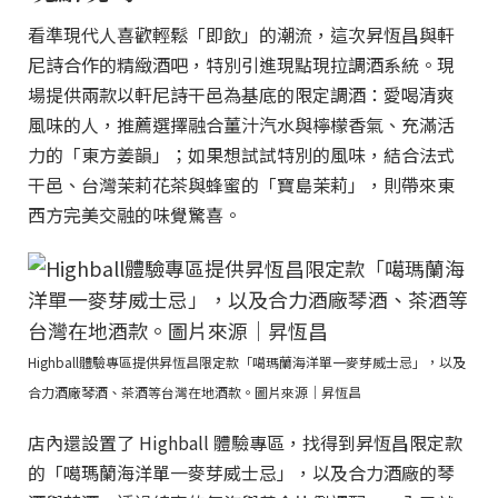
看準現代人喜歡輕鬆「即飲」的潮流，這次昇恆昌與軒
尼詩合作的精緻酒吧，特別引進現點現拉調酒系統。現
場提供兩款以軒尼詩干邑為基底的限定調酒：愛喝清爽
風味的人，推薦選擇融合薑汁汽水與檸檬香氣、充滿活
力的「東方姜韻」；如果想試試特別的風味，結合法式
干邑、台灣茉莉花茶與蜂蜜的「寶島茉莉」，則帶來東
西方完美交融的味覺驚喜。
Highball體驗專區提供昇恆昌限定款「噶瑪蘭海洋單一麥芽威士忌」，以及
合力酒廠琴酒、茶酒等台灣在地酒款。圖片來源｜昇恆昌
店內還設置了 Highball 體驗專區，找得到昇恆昌限定款
的「噶瑪蘭海洋單一麥芽威士忌」，以及合力酒廠的琴