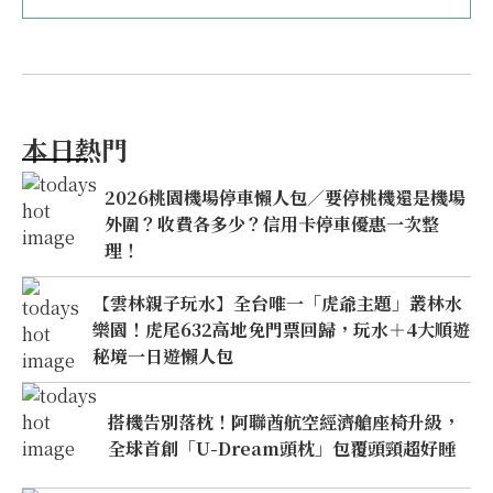
本日熱門
2026桃園機場停車懶人包／要停桃機還是機場
外圍？收費各多少？信用卡停車優惠一次整
理！
【雲林親子玩水】全台唯一「虎爺主題」叢林水
樂園！虎尾632高地免門票回歸，玩水＋4大順遊
秘境一日遊懶人包
搭機告別落枕！阿聯酋航空經濟艙座椅升級，
全球首創「U-Dream頭枕」包覆頭頸超好睡