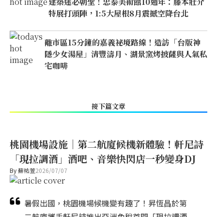
建築迷必朝聖！忠泰美術館10週年：藤本壯介
特展打頭陣，1:5大屋根8月震撼空降台北
離市區15分鐘的嘉義祕境路線！造訪「台版神
隱少女湯屋」清豐濤月、湖景窯烤披薩與人氣私
宅咖啡
接下篇文章
桃園機場設施｜第二航廈候機新體驗！軒尼詩
「現拉調酒」酒吧、音樂快閃店一秒變身DJ
By
蘇祐萱
2026/07/07
暑假出國，桃園機場候機變有趣了！昇恆昌於第
二航廈攜手軒尼詩推出亞洲免稅首間「現拉調酒