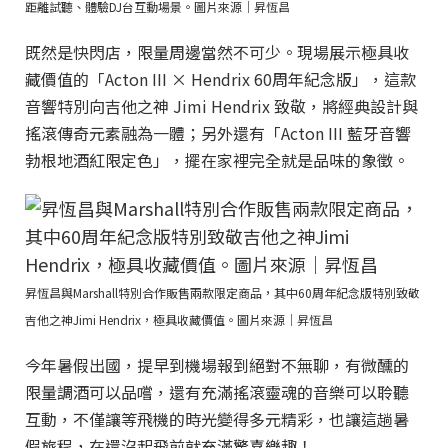
距離試聽、體驗DJ台互動場景。圖片來源｜昇恆昌
既然是快閃店，限量周邊當然不可少。現場展示極具收
藏價值的「Acton III × Hendrix 60周年紀念版」，這款
音響特別向吉他之神 Jimi Hendrix 致敬，將經典設計與
搖滾傳奇元素融為一體；另外還有「Acton III 藍牙音響
勃根地酒紅限定色」，擺在家裡完全就是品味的象徵。
昇恆昌與Marshall特別合作販售兩款限定商品，其中60周年紀念版特別致敬
吉他之神Jimi Hendrix，極具收藏價值。圖片來源｜昇恆昌
今年暑假出國，提早到機場報到絕對不無聊，有微醺的
限量調酒可以品嚐，還有充滿搖滾靈魂的音樂可以聆聽
互動，不僅讓等飛機的時光變得多元精彩，也讓這趟暑
假旅程，在還沒起飛前就充滿驚喜樂趣！