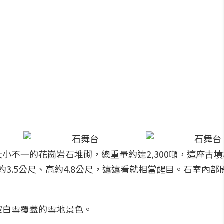
不一的花崗岩石堆砌，總重量約達2,300噸，這座古墳
3.5公尺、高約4.8公尺，遠遠看就相當醒目。石室內部
被白雪覆蓋的雪地景色。