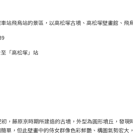
鐵車站飛鳥站的景區，以高松塚古墳、高松塚壁畫館、飛
9
士至「高松塚」站
紀初，藤原京時期所建造的古墳，外型為圓形墳丘，發現
圖簡單，但此壁畫中的侍女群像色彩鮮艷、構圖氣勢宏大