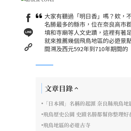
大家有聽過「明日香」嗎？欸，
名勝最多的縣市，位在奈良高市
墳和寺廟等人文史蹟，這裡有著
就來推薦幾個飛鳥地區的必遊景點！
間溯及西元592年到710年期
文章目錄
「日本國」名稱的起源 奈良縣飛鳥地
飛鳥歷史公園 史蹟名勝都幫你整理好
飛鳥地區的必遊古寺