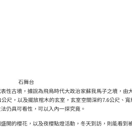
表性古墳，據說為飛鳥時代大政治家蘇我馬子之墳，由大小
公尺，以及擺放棺木的玄室，玄室空間深約7.6公尺、寬約
技法仍具可看性，可以入內一探究竟。
圍盛開的櫻花，以及夜櫻點燈活動，冬天到訪，則能看到