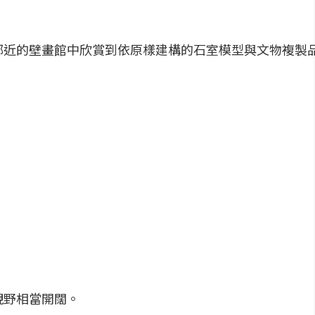
鄰近的壁畫館中欣賞到依原樣建構的石室模型與文物複製
視野相當開闊。