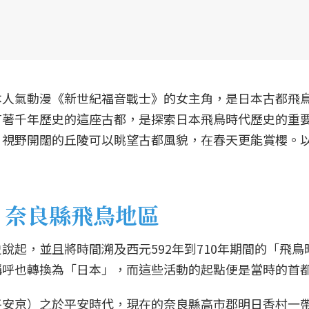
本人氣動漫《新世紀福音戰士》的女主角，是日本古都飛
有著千年歷史的這座古都，是探索日本飛鳥時代歷史的重
，視野開闊的丘陵可以眺望古都風貌，在春天更能賞櫻。
 奈良縣
飛鳥地區
說起，並且將時間溯及西元592年到710年期間的「飛
稱呼也轉換為「日本」，而這些活動的起點便是當時的首
平安京）之於平安時代，現在的奈良縣高市郡明日香村一