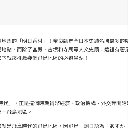
鳥地區的「明日香村」！奈良縣是全日本史蹟名勝最多的
要地點，而除了宮殿、古墳和寺廟等人文史蹟，這裡有著
以下就來推薦幾個飛鳥地區的必遊景點！
鳥時代」，正是這個時期貨幣經濟、政治機構、外交等開始
都－飛鳥地區。
帶就是飛鳥時代的飛鳥地區，因飛鳥一詞日語為「あすか