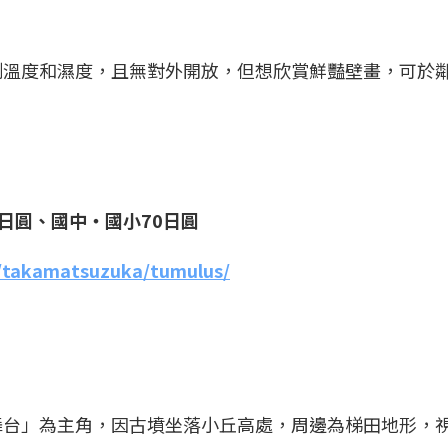
。
制溫度和濕度，且無對外開放，但想欣賞鮮豔壁畫，可於
0日圓、國中‧國小70日圓
a/takamatsuzuka/tumulus/
舞台」為主角，因古墳坐落小丘高處，周邊為梯田地形，