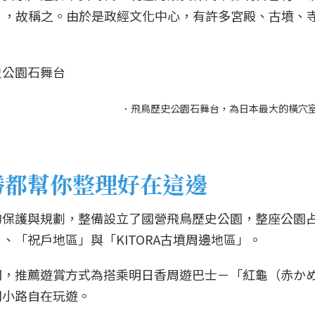
香」，故稱之。由於是政經文化中心，有許多宮殿、古墳
．飛鳥歷史公園石舞台，為日本最大的橫穴
勝都幫你整理好在這邊
保護與規劃，整備設立了國營飛鳥歷史公園，整座公園占
、「祝戶地區」與「KITORA古墳周邊地區」。
闊，推薦遊賞方式為搭乘明日香周遊巴士－「紅龜（赤か
間小路自在玩遊。