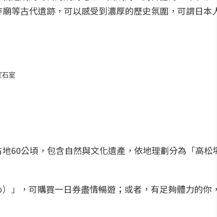
、寺廟等古代遺跡，可以感受到濃厚的歷史氛圍，可謂日本
室石室
地60公頃，包含自然與文化遺產，依地理劃分為「高松
め）」，可購買一日券盡情暢遊；或者，有足夠體力的你