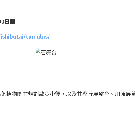
00日圓
ishibutai/tumulus/
萬葉植物園並規劃散步小徑，以及甘樫丘展望台、川原展