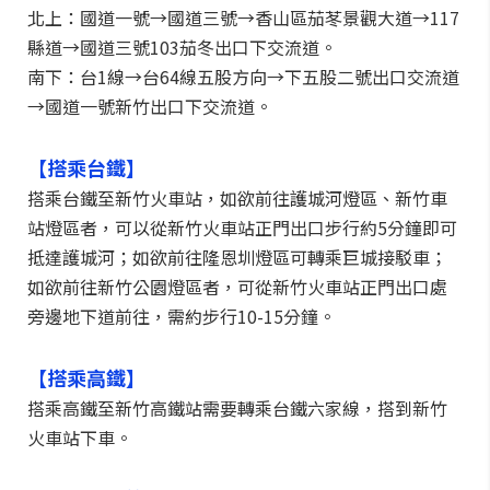
北上：國道一號→國道三號→香山區茄苳景觀大道→117
縣道→國道三號103茄冬出口下交流道。
南下：台1線→台64線五股方向→下五股二號出口交流道
→國道一號新竹出口下交流道。
【搭乘台鐵】
搭乘台鐵至新竹火車站，如欲前往護城河燈區、新竹車
站燈區者，可以從新竹火車站正門出口步行約5分鐘即可
抵達護城河；如欲前往隆恩圳燈區可轉乘巨城接駁車；
如欲前往新竹公園燈區者，可從新竹火車站正門出口處
旁邊地下道前往，需約步行10-15分鐘。
【搭乘高鐵】
搭乘高鐵至新竹高鐵站需要轉乘台鐵六家線，搭到新竹
火車站下車。