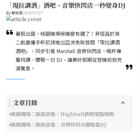
「現拉調酒」酒吧、音樂快閃店一秒變身DJ
By
蘇祐萱
2026/07/07
暑假出國，桃園機場候機變有趣了！昇恆昌於第
二航廈攜手軒尼詩推出亞洲免稅首間「現拉調酒
酒吧」，同步引進 Marshall 音樂快閃店。喝杯專
屬特調、體驗一日 DJ，讓美好假期從登機前就充
滿驚喜。
文章目錄
桃園機場二航新設施：Highball酒吧現點現喝
桃園機場二航新設施：音樂快閃店體驗當DJ