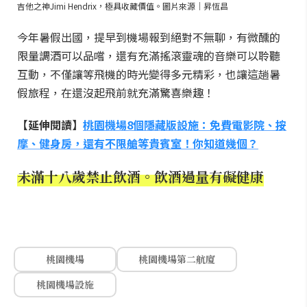
吉他之神Jimi Hendrix，極具收藏價值。圖片來源｜昇恆昌
今年暑假出國，提早到機場報到絕對不無聊，有微醺的
限量調酒可以品嚐，還有充滿搖滾靈魂的音樂可以聆聽
互動，不僅讓等飛機的時光變得多元精彩，也讓這趟暑
假旅程，在還沒起飛前就充滿驚喜樂趣！
【延伸閱讀】
桃園機場8個隱藏版設施：免費電影院、按
摩、健身房，還有不限艙等貴賓室！你知道幾個？
未滿十八歲禁止飲酒。飲酒過量有礙健康
桃園機場
桃園機場第二航廈
桃園機場設施