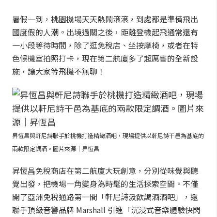
暑假一到，桃園機場天天熱鬧滾滾，到處都是準備飛出
國度假的人潮。出境過關之後，距離登機起飛通常還有
一小段等待時間，除了逛免稅店、坐按摩椅，或者在特
色候機室拍照打卡，現在第二航廈多了超厲害的全新設
施，讓大家等飛機不無聊！
昇恆昌與軒尼詩聯手於桃機打造精緻酒吧，現場提供以軒尼詩干邑為基底的
兩款限定調酒。圖片來源｜昇恆昌
昇恆昌免稅商店在第二航廈大玩創意，分別從味覺與聽
覺出發，把機場一角變身為時髦的生活探索空間。不僅
開了亞洲免稅通路第一間「軒尼詩汲飲調酒酒吧」，還
聯手頂級音響品牌 Marshall 引進「沉浸式音樂體驗快閃