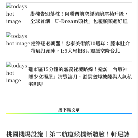
搭機告別落枕！阿聯酋航空經濟艙座椅升級，
全球首創「U-Dream頭枕」包覆頭頸超好睡
建築迷必朝聖！忠泰美術館10週年：藤本壯介
特展打頭陣，1:5大屋根8月震撼空降台北
離市區15分鐘的嘉義祕境路線！造訪「台版神
隱少女湯屋」清豐濤月、湖景窯烤披薩與人氣私
宅咖啡
接下篇文章
桃園機場設施｜第二航廈候機新體驗！軒尼詩