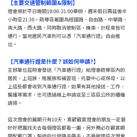
【主要交通管制範圍&限制】
燈會將於平日晚間18:00-21:00舉辦，週末假日再延後半
小時至21:30，疏導區範圍為經國路、自由路、中華路、
南大路、西大路，同時取消管制區，機車、計程車皆可
通行，當地居民汽車則可以憑「汽車通行證」自由進
出。
【汽車通行證是什麼？該如何申請?】
主辦單位屆時會發送「汽車通行證」給燈會疏導區內的
居民、上班族、租屋族和補習班、托嬰中心或保母，以
上這些都會收到汽車通行證，如果有其他接送、工作、
醫護等需求，也可透過線上申請或至三區區公所的櫃檯
請領。
這次燈會的展期只有10天，喜歡觀賞燈會的朋友一定要
好好把握找天去每個燈區都看一遍，另外務必在觀賞期
間配戴口罩，製造的垃圾隨手帶手，不要破壞這次燈會