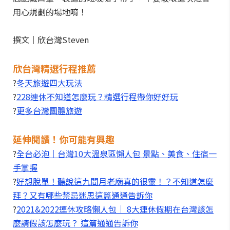
用心規劃的場地唷！
撰文｜欣台灣Steven
欣台灣精選行程推薦
?
冬天旅遊四大玩法
?
228連休不知道怎麼玩？精選行程帶你好好玩
?
更多台灣團體旅遊
延伸閱讀！你可能有興趣
?
全台必泡｜台灣10大溫泉區懶人包 景點、美食、住宿一
手掌握
?
好想脫單！聽說這九間月老廟真的很靈！？不知道怎麼
拜？又有哪些禁忌迷思這篇通通告訴你
?
2021&2022連休攻略懶人包｜ 8大連休假期在台灣該怎
麼請假該怎麼玩？ 這篇通通告訴你