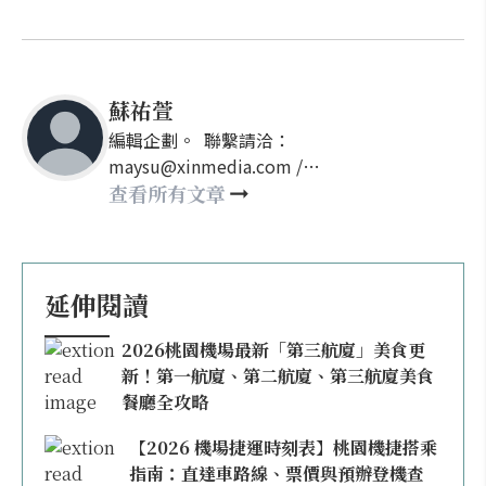
蘇祐萱
編輯企劃。 聯繫請洽：
maysu@xinmedia.com /
may860527@gmail.com
查看所有文章
延伸閱讀
2026桃園機場最新「第三航廈」美食更
新！第一航廈、第二航廈、第三航廈美食
餐廳全攻略
【2026 機場捷運時刻表】桃園機捷搭乘
指南：直達車路線、票價與預辦登機查