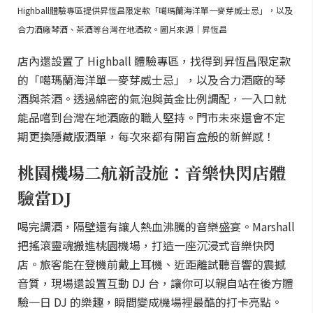
Highball體驗專區提供昇恆昌限定款「噶瑪蘭海洋單一麥芽威士忌」，以及
合力酒廠琴酒、茶酒等台灣在地酒款。圖片來源｜昇恆昌
店內還設置了 Highball 體驗專區，找得到昇恆昌限定款
的「噶瑪蘭海洋單一麥芽威士忌」，以及合力酒廠的琴
酒與茶酒。透過綿密的氣泡與黃金比例調配，一入口就
能品嚐到台灣在地酒廠的職人堅持。門市未來還會不定
期更換隱藏版酒單，每次來都有開盲盒般的新鮮感！
桃園機場二航新設施：音樂快閃店體
驗當DJ
喝完調酒，隔壁還有讓人熱血沸騰的音樂盛宴。Marshall
把搖滾靈魂搬進桃園機場，打造一座沉浸式音樂快閃
店。旅客能在登機前戴上耳機、近距離試聽音響的震撼
音質，現場還設置互動 DJ 台，讓你可以親自站在後方體
驗一日 DJ 的樂趣，瞬間變成機場裡最酷的打卡亮點。