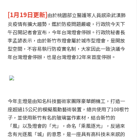
[1月19日更新]
由於桃園部立醫護等人員感染武漢肺
炎疫情有擴大趨勢，鑑於防疫問題嚴峻，行政院今天下
午召開記者會宣布，今年台灣燈會停辦。行政院秘書長
李孟諺表示，由於新竹市燈會屬於城市型燈會，是開放
型空間，不容易執行防疫實名制，大家因此一致決議今
年台灣燈會停辦，也是台灣燈會32年來首度停辦。
今年主燈是由知名科技藝術家團隊豪華朗機工，打造一
座超過15公尺的模擬風動藝術裝置，總共使用了108根竹
子，並使用新竹有名的玻璃當作素材，結合新竹的
「風」以及燈會的「光」，命名「乘風逐光」，反過來
念有光逐風「城」的意思，是一座具有高科技未來感的