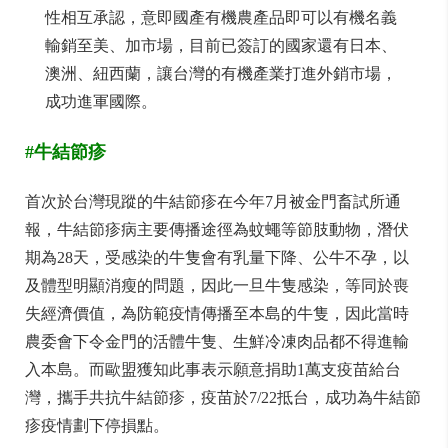
性相互承認，意即國產有機農產品即可以有機名義
輸銷至美、加市場，目前已簽訂的國家還有日本、
澳洲、紐西蘭，讓台灣的有機產業打進外銷市場，
成功進軍國際。
#牛結節疹
首次於台灣現蹤的牛結節疹在今年7月被金門畜試所通
報，牛結節疹病主要傳播途徑為蚊蠅等節肢動物，潛伏
期為28天，受感染的牛隻會有乳量下降、公牛不孕，以
及體型明顯消瘦的問題，因此一旦牛隻感染，等同於喪
失經濟價值，為防範疫情傳播至本島的牛隻，因此當時
農委會下令金門的活體牛隻、生鮮冷凍肉品都不得進輸
入本島。而歐盟獲知此事表示願意捐助1萬支疫苗給台
灣，攜手共抗牛結節疹，疫苗於7/22抵台，成功為牛結節
疹疫情劃下停損點。