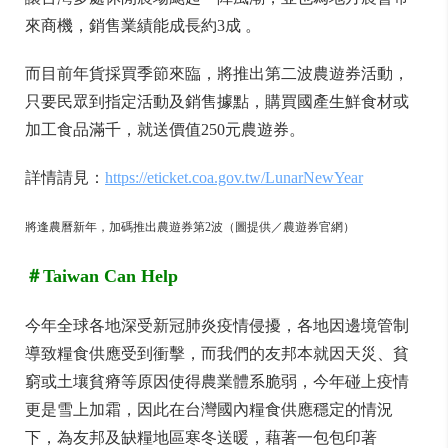
來商機，銷售業績能成長約3成 。
而目前年貨採買季節來臨，將推出第二波農遊券活動，
只要民眾到指定活動及銷售據點，購買國產生鮮食材或
加工食品滿千，就送價值250元農遊券。
詳情請見：
https://eticket.coa.gov.tw/LunarNewYear
將逢農曆新年，加碼推出農遊券第2波（圖提供／農遊券官網）
＃Taiwan Can Help
今年全球各地深受新冠肺炎疫情侵擾，各地因邊境管制
導致糧食供應受到衝擊，而我們的友邦本就因天災、貧
窮或土壤貧瘠等原因使得農業體系脆弱，今年碰上疫情
更是雪上加霜，因此在台灣國內糧食供應穩定的情況
下，為友邦及缺糧地區寒冬送暖，藉著一包包印著