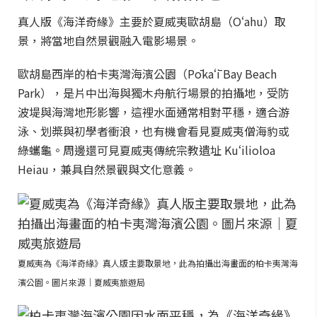
真人版《海洋奇緣》主要於夏威夷歐胡島（Oʻahu）取
景，將當地自然景觀融入電影場景。
歐胡島西岸的柏卡夷灣海濱公園（Pōkaʻī Bay Beach
Park），是片中出海與獨木舟航行場景的拍攝地，受防
波堤與海灣地形影響，這裡水面通常相對平穩，適合游
泳、划槳與初學者衝浪，也有機會看見夏威夷僧海豹或
綠蠵龜。周邊還可見夏威夷傳統宗教遺址 Kuʻilioloa
Heiau，兼具自然景觀與文化意義。
夏威夷為《海洋奇緣》真人版主要取景地，此為拍攝出海畫面的柏卡夷灣海
濱公園。圖片來源｜夏威夷旅遊局