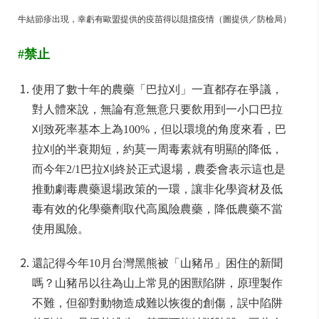
牛結節疹出現，幸虧有歐盟提供的疫苗得以阻擋疫情（圖提供／防檢局）
#禁止
使用了數十年的農藥「巴拉刈」一直都存在爭議，
對人體來說，無論有意無意只要飲用到一小口巴拉
刈致死率基本上為100%，但以環境的角度來看，巴
拉刈的半衰期短，約莫一周毒素就有明顯的降低，
而今年2/1巴拉刈終於正式退場，農委會表示這也是
推動劇毒農藥退場政策的一環，讓非化學資材及低
毒有效的化學藥劑取代高風險農藥，降低農藥不當
使用風險。
還記得今年10月台灣黑熊被「山豬吊」困住的新聞
嗎？山豬吊以往為山上常見的困獸陷阱，原理製作
不難，但卻對動物造成難以恢復的創傷，誤中陷阱