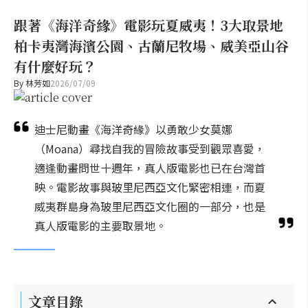
跟著《海洋奇緣》電影玩夏威夷！3大取景地
柏卡夷灣海濱公園、古蘭尼牧場、威美亞山谷
有什麼好玩？
By
林芳如
2026/07/09
迪士尼動畫《海洋奇緣》以勇敢少女莫娜
（Moana）尋找自我的冒險故事受到觀眾喜愛，
適逢動畫問世十週年，真人版電影也已在台灣首
映。電影故事與玻里尼西亞文化緊密相連，而夏
威夷群島身為玻里尼西亞文化圈的一部分，也是
真人版電影的主要取景地。
文章目錄