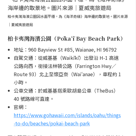
柏卡夷灣海濱公園因水面平穩，為《海洋奇緣》海岸邊的取景地。圖片來源
｜夏威夷旅遊局
柏卡夷灣海濱公園（Pōkaʻī Bay Beach Park）
地址：960 Bayview St #85, Waianae, HI 96792
自駕交通：從威基基（Waikīkī）出發沿 H-1 高速
公路向西，銜接法林頓公路（Farrington Hwy／
Route 93）北上至懷亞奈（Waiʻanae），車程約 1
小時。
公車交通：於威基基搭乘歐胡島公車（TheBus）
40 號路線可直達。
官網：
https://www.gohawaii.com/islands/oahu/things
-to-do/beaches/pokai-beach-park