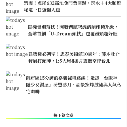
樂園！虎尾632高地免門票回歸，玩水＋4大順遊
秘境一日遊懶人包
搭機告別落枕！阿聯酋航空經濟艙座椅升級，
全球首創「U-Dream頭枕」包覆頭頸超好睡
建築迷必朝聖！忠泰美術館10週年：藤本壯介
特展打頭陣，1:5大屋根8月震撼空降台北
離市區15分鐘的嘉義祕境路線！造訪「台版神
隱少女湯屋」清豐濤月、湖景窯烤披薩與人氣私
宅咖啡
接下篇文章