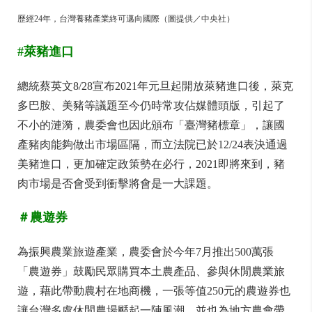
歷經24年，台灣養豬產業終可邁向國際（圖提供／中央社）
#萊豬進口
總統蔡英文8/28宣布2021年元旦起開放萊豬進口後，萊克
多巴胺、美豬等議題至今仍時常攻佔媒體頭版，引起了
不小的漣漪，農委會也因此頒布「臺灣豬標章」，讓國
產豬肉能夠做出市場區隔，而立法院已於12/24表決通過
美豬進口，更加確定政策勢在必行，2021即將來到，豬
肉市場是否會受到衝擊將會是一大課題。
＃農遊券
為振興農業旅遊產業，農委會於今年7月推出500萬張
「農遊券」鼓勵民眾購買本土農產品、參與休閒農業旅
遊，藉此帶動農村在地商機，一張等值250元的農遊券也
讓台灣多處休閒農場颳起一陣風潮，並也為地方農會帶