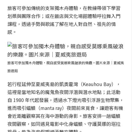
旅客可參加傳統的支架獨木舟體驗，在教練帶領下學習
划槳與團隊合作；或在飯店與文化場館體驗呼拉舞入門
課程，透過手勢與歌謠了解在地人對自然、祖先的情
感。
旅客可參加獨木舟體驗，親自感受莫娜乘風破浪的樂趣。圖片來源｜夏威夷
旅遊局
若行程延伸至夏威夷島的凱奧霍灣（Keauhou Bay），
這裡是當地知名的魔鬼魚夜間浮潛與潛水地點；此活動
自 1980 年代起發展，透過水下燈光吸引浮游生物聚集，
進而吸引蝠鱝（manta ray）夜間前來覓食，讓遊客有機
會近距離觀察其在海中游動的身影。旅客安排一趟蝠鱝
夜間觀察，如同遇見電影中化身蝠鱝、守護莫娜的塔拉
祖母，能為海島假期增添難忘體驗。