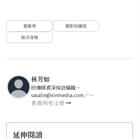
夏威夷
電影拍攝地
海洋奇緣
林芳如
欣傳媒資深採訪編輯。
sasalin@xinmedia.com／
happy21917@gmail.com
查看所有文章
延伸閱讀