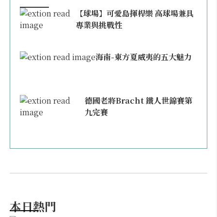
【球場】可愛島揮桿樂 高球場兼具
專業與挑戰性
海南-東方夏威夷的五大魅力
德國老將Bracht 鐵人世錦賽第
九完賽
本日熱門