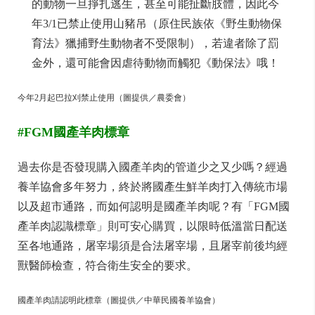
的動物一旦掙扎逃生，甚至可能扯斷肢體，因此今
年3/1已禁止使用山豬吊（原住民族依《野生動物保
育法》獵捕野生動物者不受限制），若違者除了罰
金外，還可能會因虐待動物而觸犯《動保法》哦！
今年2月起巴拉刈禁止使用（圖提供／農委會）
#FGM國產羊肉標章
過去你是否發現購入國產羊肉的管道少之又少嗎？經過
養羊協會多年努力，終於將國產生鮮羊肉打入傳統市場
以及超市通路，而如何認明是國產羊肉呢？有「FGM國
產羊肉認識標章」則可安心購買，以限時低溫當日配送
至各地通路，屠宰場須是合法屠宰場，且屠宰前後均經
獸醫師檢查，符合衛生安全的要求。
國產羊肉請認明此標章（圖提供／中華民國養羊協會）