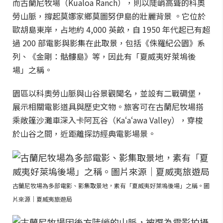
而古蘭尼牧場（Kualoa Ranch），則以陡峭高聳的科奧
勞山脈，撐起莫娜家鄉莫圖努伊島的壯麗背景 。它位於
歐胡島東岸，占地約 4,000 英畝，自 1950 年代起已有超
過 200 部電影與影集在此取景，包括《侏羅紀公園》系
列、《金剛：骷髏島》等，因此有「夏威夷好萊塢後
場」之稱。
園區以科奧勞山脈與山谷景觀聞名，並設有二戰碉堡，
展示相關電影道具與歷史文物。旅客可在古蘭尼牧場搭
乘敞篷沙灘車深入卡阿瓦谷（Kaʻaʻawa Valley），穿梭
於山谷之間，近距離探訪經典電影場景。
古蘭尼牧場為多部電影、影集取景地，素有「夏威夷好萊塢後場」之稱。圖
片來源｜夏威夷旅遊局