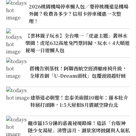
2026桃園機場停車懶人包／要停桃機還是機場
外圍？收費各多少？信用卡停車優惠一次整
理！
【雲林親子玩水】全台唯一「虎爺主題」叢林水
樂園！虎尾632高地免門票回歸，玩水＋4大順遊
秘境一日遊懶人包
搭機告別落枕！阿聯酋航空經濟艙座椅升級，
全球首創「U-Dream頭枕」包覆頭頸超好睡
建築迷必朝聖！忠泰美術館10週年：藤本壯介
特展打頭陣，1:5大屋根8月震撼空降台北
離市區15分鐘的嘉義祕境路線！造訪「台版神
隱少女湯屋」清豐濤月、湖景窯烤披薩與人氣私