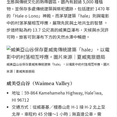
生態與傳統文化的熱帶園區，園內有超過 5,000 種植
物，並保存多處傳統建築與祭祀遺跡，包括建於 1470 年
的「Hale o Lono」神殿，而茅草建築「hale」則與電影
中的村落茅屋相互呼應，展現先民與土地共生的智慧 。
步道終點為約 13.7 公尺高的威美亞瀑布，天候與水況許
可時，旅客可到瀑布下方的天然水潭中暢遊。
威美亞山谷保存夏威夷傳統建築「hale」，以電影中的村落相互呼應。圖片
來源｜夏威夷旅遊局
威美亞山谷（Waimea Valley）
地址：59-864 Kamehameha Highway, Haleʻiwa,
HI 96712
交通方式：從威基基／檀香山走 H-1 接 H-2 北上至
北岸，車程約 45 分鐘～1 小時；無直達公車，需