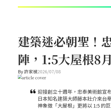
建築迷必朝聖！忠
陣，1:5大屋根
By
許家禎
2026/07/08
迎接創立十週年，忠泰美術館宣布
日本知名建築大師藤本壯介來台
神象徵「大屋根」更將以 1:5 的