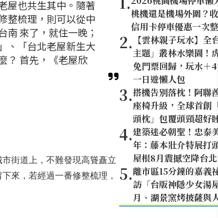
1
.
2026桃園機場停車懶
老屋也共生其中。隨著
桃機還是機場外圍？
修整梳理，則可以從中
信用卡停車優惠一次
台南 來了，就住一晚；
2
.
【雲林親子玩水】全
」、「台北老屋新生大
主題」叢林水樂園！虎
麼？ 首先，《老屋欣
免門票回歸，玩水＋
一日遊懶人包
3
.
搭機告別落枕！阿聯
座椅升級，全球首創「U
頭枕」包覆頭頸超好
4
.
建築迷必朝聖！忠泰美
年：藤本壯介特展打頭
屋根8月震撼空降台北
城市街道上，不難發現高聳矗立
5
.
離市區15分鐘的嘉義
留下來，若經過一番修整梳理，
訪「台版神隱少女湯
月、湖景窯烤披薩與