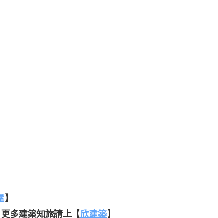
屋
】
，更多建築知旅請上【
欣建築
】