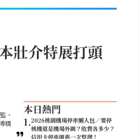
藤本壯介特展打頭
本日熱門
總監、
1
.
2026桃園機場停車懶人包／要停
博精
桃機還是機場外圍？收費各多少？
信用卡停車優惠一次整理！