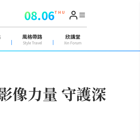
08.06
T H U
點
風格帶路
欣講堂
Style Travel
Xin Forum
影像力量 守護深