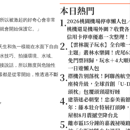
本日熱門
1
.
2026桃園機場停車懶人包
所以被激起的好奇心會非常
桃機還是機場外圍？收費各
就會開始保護它。」
信用卡停車優惠一次整理！
2
.
【雲林親子玩水】全台唯
天生和魚一樣能在水面下自由
主題」叢林水樂園！虎尾6
水技巧、拍攝環境、水域、
免門票回歸，玩水＋4大順
接說話，所以難度與危險性
一日遊懶人包
3
.
樣都是從零開始，惟透過不斷
搭機告別落枕！阿聯酋航
座椅升級，全球首創「U-D
頭枕」包覆頭頸超好睡
4
.
建築迷必朝聖！忠泰美術館
e
年：藤本壯介特展打頭陣，1
屋根8月震撼空降台北
5
.
離市區15分鐘的嘉義祕境