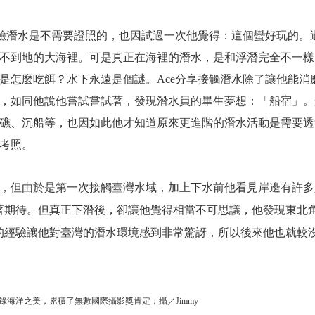
外體驗潛水是不需要證照的，也因試過一次他覺得：這個蠻好玩的
不到地的大海裡。可是真正在海裡的潛水，是和浮潛完全不一樣
是怎麼吃餌？水下永遠是個謎。Ace分享接觸潛水除了讓他能消
，如同他說他嘗試嘗試著，發現潛水員的畢生夢想：「船宿」。
礁、沉船等，也因如此他才知道原來更進階的潛水活動是需要透
考照。
，但由於是第一次接觸臺灣水域，加上下水前他看見岸邊有許多
著期待。但真正下潛後，卻讓他覺得相當不可思議，他發現東北
的經驗讓他對臺灣的潛水環境感到非常驚訝，所以後來他也就較
錄海洋之美，累積了無數國際攝影獎肯定；攝／Jimmy