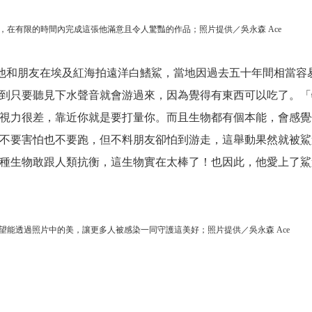
，在有限的時間內完成這張他滿意且令人驚豔的作品；照片提供／吳永森 Ace
時他和朋友在埃及紅海拍遠洋白鰭鯊，當地因過去五十年間相當容
到只要聽見下水聲音就會游過來，因為覺得有東西可以吃了。「
視力很差，靠近你就是要打量你。而且生物都有個本能，會感覺
不要害怕也不要跑，但不料朋友卻怕到游走，這舉動果然就被鯊
種生物敢跟人類抗衡，這生物實在太棒了！也因此，他愛上了鯊
望能透過照片中的美，讓更多人被感染一同守護這美好；照片提供／吳永森 Ace