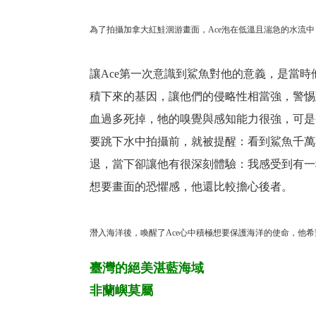
為了拍攝加拿大紅鮭洄游畫面，Ace泡在低溫且湍急的水流中
讓Ace第一次意識到鯊魚對他的意義，是當
積下來的基因，讓他們的侵略性相當強，警惕
血過多死掉，牠的嗅覺與感知能力很強，可是
要跳下水中拍攝前，就被提醒：看到鯊魚千萬
退，當下卻讓他有很深刻體驗：我感受到有一
想要畫面的恐懼感，他還比較擔心後者。
潛入海洋後，喚醒了Ace心中積極想要保護海洋的使命，他希
臺灣的絕美湛藍海域
非蘭嶼莫屬